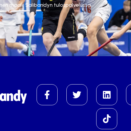
inen maali. Salibandyn tulospalvelussa.