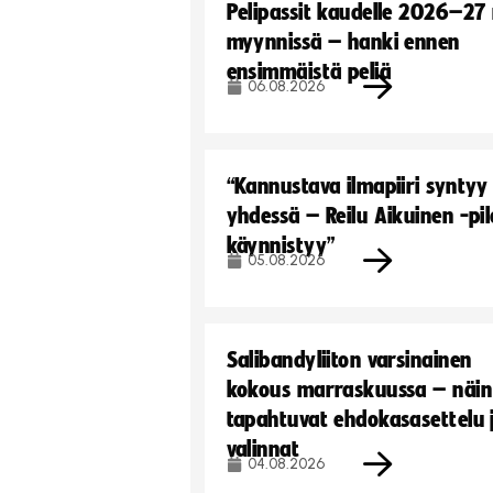
Pelipassit kaudelle 2026–27
myynnissä – hanki ennen
ensimmäistä peliä
06.08.2026
“Kannustava ilmapiiri syntyy
yhdessä – Reilu Aikuinen -pil
käynnistyy”
05.08.2026
Salibandyliiton varsinainen
kokous marraskuussa – näin
tapahtuvat ehdokasasettelu 
valinnat
04.08.2026