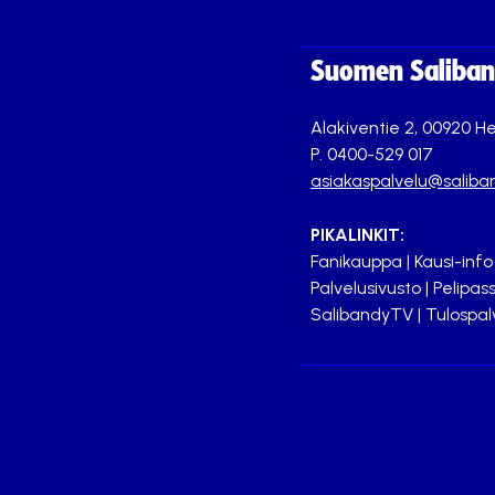
Suomen Saliband
Alakiventie 2, 00920 He
P. 0400-529 017
asiakaspalvelu@saliban
PIKALINKIT:
Fanikauppa
|
Kausi-info
Palvelusivusto
|
Pelipass
SalibandyTV
|
Tulospal