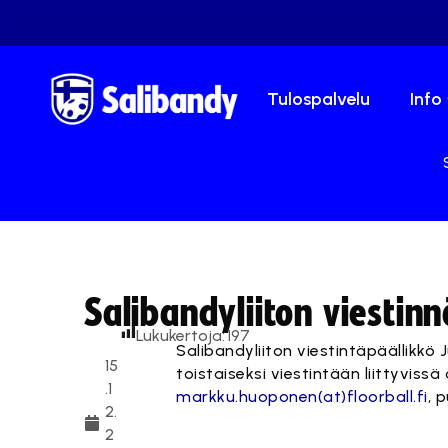
Tulospalvelu
Info
Salibandyliiton viestin
Lukukertoja:
197
Salibandyliiton viestintäpäällikkö 
15
toistaiseksi viestintään liittyvi
.1
markku.huoponen(at)floorball.fi
, 
2.
2