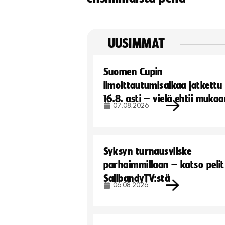
UUSIMMAT
Suomen Cupin
ilmoittautumisaikaa jatkettu
16.8. asti – vielä ehtii muka
07.08.2026
Syksyn turnausvilske
parhaimmillaan – katso pelit
SalibandyTV:stä
06.08.2026