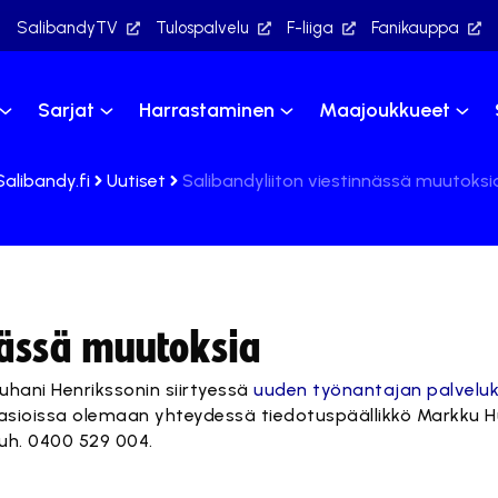
SalibandyTV
Tulospalvelu
F-liiga
Fanikauppa
Sarjat
Harrastaminen
Maajoukkueet
Salibandy.fi
Uutiset
Salibandyliiton viestinnässä muutoksi
nässä muutoksia
Juhani Henrikssonin siirtyessä
uuden työnantajan palvelu
ssä asioissa olemaan yhteydessä tiedotuspäällikkö Markku
puh. 0400 529 004.