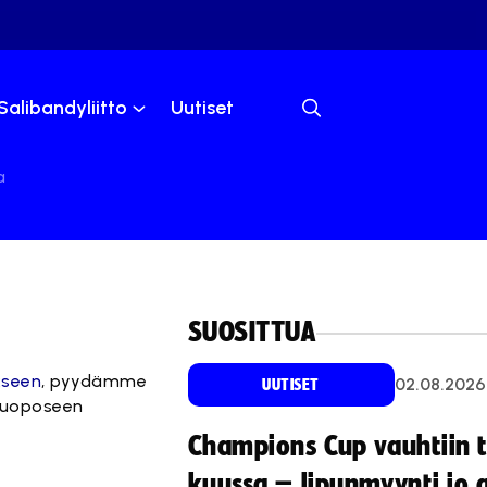
Salibandyliitto
Uutiset
a
SUOSITTUA
kseen
, pyydämme
02.08.2026
UUTISET
 Huoposeen
Champions Cup vauhtiin 
kuussa – lipunmyynti jo 