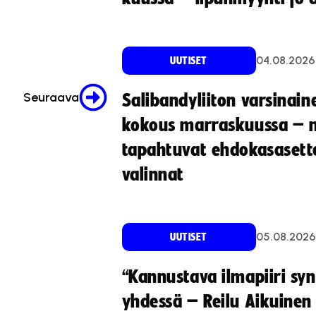
04.08.2026
UUTISET
Seuraava
Salibandyliiton varsinain
kokous marraskuussa – 
tapahtuvat ehdokasasette
valinnat
05.08.2026
UUTISET
“Kannustava ilmapiiri sy
yhdessä – Reilu Aikuinen 