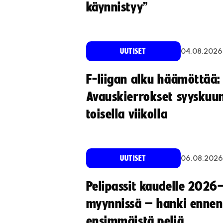
käynnistyy”
04.08.2026
UUTISET
F-liigan alku häämöttää:
Avauskierrokset syyskuu
toisella viikolla
06.08.2026
UUTISET
Pelipassit kaudelle 2026
myynnissä – hanki ennen
ensimmäistä peliä