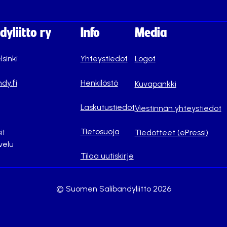
yliitto ry
Info
Media
lsinki
Yhteystiedot
Logot
dy.fi
Henkilöstö
Kuvapankki
Laskutustiedot
Viestinnän yhteystiedot
Tietosuoja
it
Tiedotteet (ePressi)
velu
Tilaa uutiskirje
© Suomen Salibandyliitto 2026