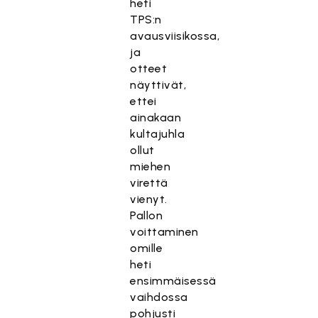
heti
TPS:n
avausviisikossa,
ja
otteet
näyttivät,
ettei
ainakaan
kultajuhla
ollut
miehen
virettä
vienyt.
Pallon
voittaminen
omille
heti
ensimmäisessä
vaihdossa
pohjusti