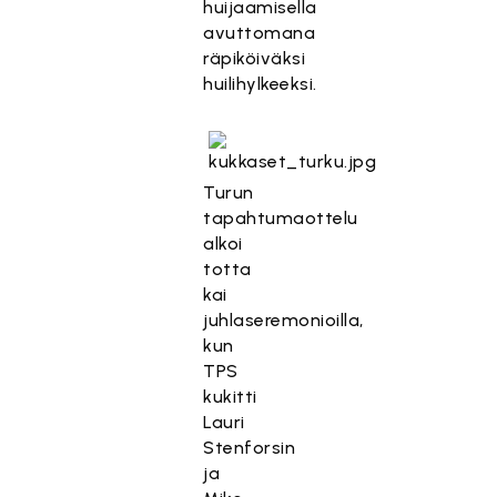
huijaamisella
avuttomana
räpiköiväksi
huilihylkeeksi.
Turun
tapahtumaottelu
alkoi
totta
kai
juhlaseremonioilla,
kun
TPS
kukitti
Lauri
Stenforsin
ja