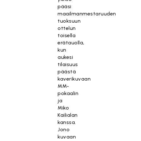
pääsi
maailmanmestaruuden
tuoksuun
ottelun
toisella
erätauolla,
kun
aukesi
tilaisuus
päästä
kaverikuvaan
MM-
pokaalin
ja
Miko
Kailialan
kanssa.
Jono
kuvaan