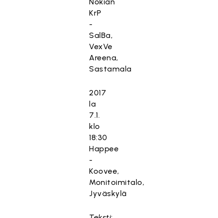
Nokian
KrP
-
SalBa,
VexVe
Areena,
Sastamala
2017
la
7.1.
klo
18:30
Happee
-
Koovee,
Monitoimitalo,
Jyväskylä
Teksti: