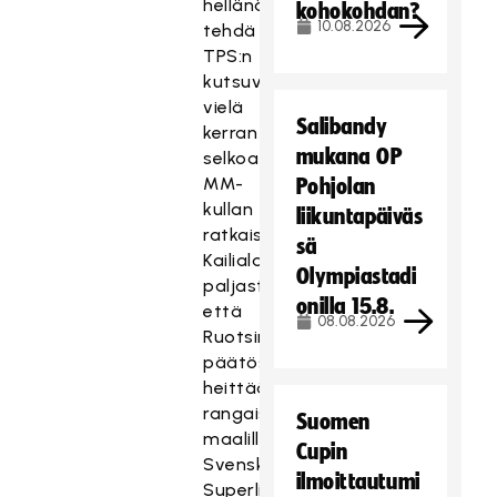
hellänä
kohokohdan?
10.08.2026
tehdä
TPS:n
kutsuvieraille
vielä
Salibandy
kerran
mukana OP
selkoa
MM-
Pohjolan
kullan
liikuntapäiväs
ratkaisuhetkistä.
sä
Kailiala
Olympiastadi
paljasti,
onilla 15.8.
että
08.08.2026
Ruotsin
päätös
heittää
rangaistuslaukauskisaan
Suomen
maalille
Cupin
Svenska
ilmoittautumi
Superliganin