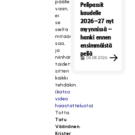
päälle
Pelipassit
vaan,
kaudelle
ei
2026–27 nyt
se
myynnissä –
sieltä
mitään
hanki ennen
saa,
ensimmäistä
ja
peliä
niinhän
06.08.2026
taidettiin
sitten
kaikki
tehdäkin.
(
katso
video
haastattelusta
)
Totta.
Tatu
Väänänen
,
Krister