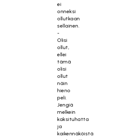
ei
onneksi
ollutkaan
sellainen.
-
Olisi
ollut,
ellei
tämä
olisi
ollut
näin
hieno
peli.
Jengiä
melkein
kaksituhatta
ja
kaikennäköistä