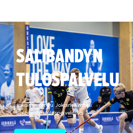
SALIBANDYN
TULOSPALVELU
Jokainen ottelu. Jokainen maali.
Salibandyn tulospalvelussa.