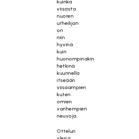
kuinka
viisasta
nuoren
urheilijan
on
niin
hyvinä
kuin
huonompinakin
hetkinä
kuunnella
itseään
viisaampien
kuten
omien
vanhempien
neuvoja.
Ottelun
yleisö