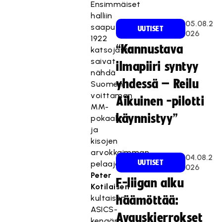
Ensimmäiset
halliin
05.08.2
saapuvista
UUTISET
026
1922
“Kannustava
katsojasta
saivat
ilmapiiri syntyy
nähdä
yhdessä – Reilu
Suomen
voittaman
Aikuinen -pilotti
MM-
käynnistyy”
pokaalin
ja
kisojen
arvokkaimman
04.08.2
UUTISET
pelaajan
026
Peter
F-liigan alku
Kotilaisen
kultaisen
häämöttää:
ASICS-
Avauskierrokset
kengän