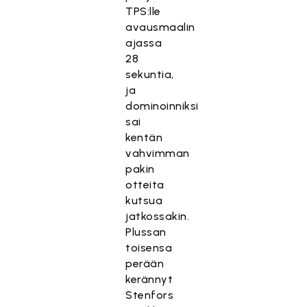
TPS:lle
avausmaalin
ajassa
28
sekuntia,
ja
dominoinniksi
sai
kentän
vahvimman
pakin
otteita
kutsua
jatkossakin.
Plussan
toisensa
perään
kerännyt
Stenfors