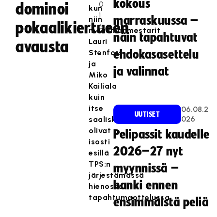
kokous
0
dominoi
kun
1
marraskuussa –
niin
pokaalikiertueen
6
maailmanmestarit
näin tapahtuvat
Lauri
avausta
Stenfors
ehdokasasettelu
ja
ja valinnat
Miko
Kailiala
kuin
itse
06.08.2
UUTISET
026
saaliskin
olivat
Pelipassit kaudelle
isosti
2026–27 nyt
esillä
TPS:n
myynnissä –
järjestämässä
hanki ennen
hienossa
tapahtumaottelussa.
ensimmäistä peliä