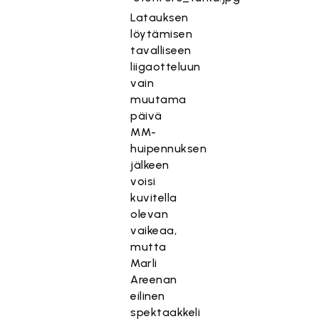
Latauksen
löytämisen
tavalliseen
liigaotteluun
vain
muutama
päivä
MM-
huipennuksen
jälkeen
voisi
kuvitella
olevan
vaikeaa,
mutta
Marli
Areenan
eilinen
spektaakkeli