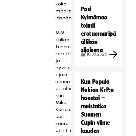
koko
Pasi
maailmanmestariryhmän
Kylmämaa
läsnäoloa.
toimii
MM-
erotuomaripä
kullan
ällikön
tunnelmia
sijaisena
kerrattiin
10.08.2026
jo
hyvissä
ajoin
Kun Popula
ennen
ottelua,
Nokian KrP:n
kun
haastoi –
Miko
muistatko
Kailiala
Suomen
sai
Cupin viime
koura
onnittelukättelyistä
kauden