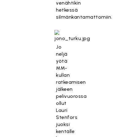
venähtikin
hetkessä
silmänkantamattomiin.
Jo
neljä
yötä
MM-
kullan
ratkeamisen
jälkeen
pelivuorossa
ollut
Lauri
Stenfors
juoksi
kentälle