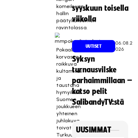
komeilevan
syyskuun toisella
hallin
viikolla
päätykatsomon
ravintolassa.
06.08.2
UUTISET
026
Pokaalin
korvassa
Syksyn
roikkuva
turnausvilske
kultamitali
ja
parhaimmillaan –
taustana
katso pelit
hymyilevä
Suomen
SalibandyTV:stä
joukkueen
yhteinen
juhlakuva
toivat
UUSIMMAT
Turkuun