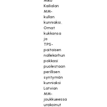
Miko
Kailialan
MM-
kullan
kunniaksi.
Omat
kukkansa
ja
TPS-
paitaisen
nallekarhun
pokkasi
puolestaan
perillisen
syntymän
kunniaksi
Latvian
MM-
joukkueessa
urakoinut