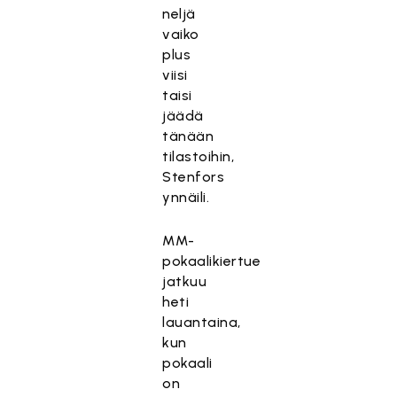
neljä
vaiko
plus
viisi
taisi
jäädä
tänään
tilastoihin,
Stenfors
ynnäili.
MM-
pokaalikiertue
jatkuu
heti
lauantaina,
kun
pokaali
on