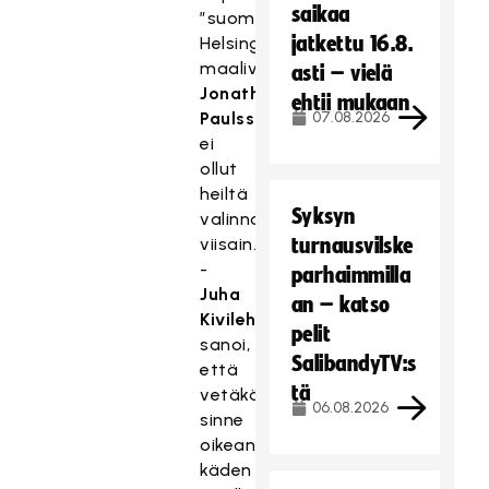
saikaa
”suomalaisjoukkue”
jatkettu 16.8.
Helsingborgin
maalivahti
asti – vielä
Jonathan
ehtii mukaan
Paulsson
07.08.2026
ei
ollut
heiltä
Syksyn
valinnoista
viisain.
turnausvilske
-
parhaimmilla
Juha
an – katso
Kivilehto
pelit
sanoi,
SalibandyTV:s
että
tä
vetäkää
06.08.2026
sinne
oikean
käden