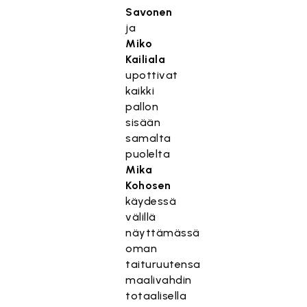
Savonen
ja
Miko
Kailiala
upottivat
kaikki
pallon
sisään
samalta
puolelta
Mika
Kohosen
käydessä
välillä
näyttämässä
oman
taituruutensa
maalivahdin
totaalisella