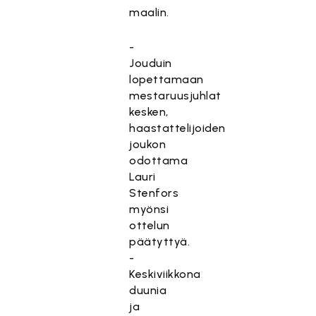
maalin.
-
Jouduin
lopettamaan
mestaruusjuhlat
kesken,
haastattelijoiden
joukon
odottama
Lauri
Stenfors
myönsi
ottelun
päätyttyä.
-
Keskiviikkona
duunia
ja