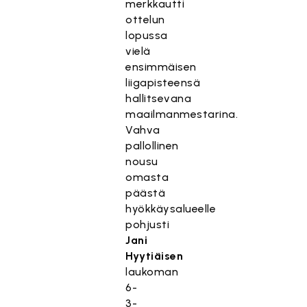
merkkautti
ottelun
lopussa
vielä
ensimmäisen
liigapisteensä
hallitsevana
maailmanmestarina.
Vahva
pallollinen
nousu
omasta
päästä
hyökkäysalueelle
pohjusti
Jani
Hyytiäisen
laukoman
6-
3-