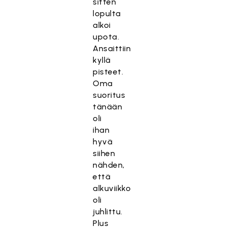
sitten
lopulta
alkoi
upota.
Ansaittiin
kyllä
pisteet.
Oma
suoritus
tänään
oli
ihan
hyvä
siihen
nähden,
että
alkuviikko
oli
juhlittu.
Plus