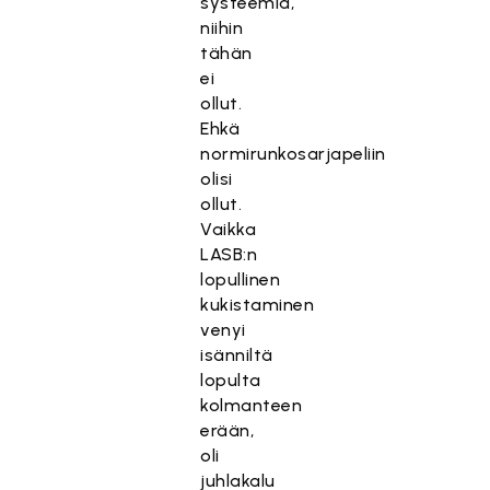
systeemiä,
niihin
tähän
ei
ollut.
Ehkä
normirunkosarjapeliin
olisi
ollut.
Vaikka
LASB:n
lopullinen
kukistaminen
venyi
isänniltä
lopulta
kolmanteen
erään,
oli
juhlakalu