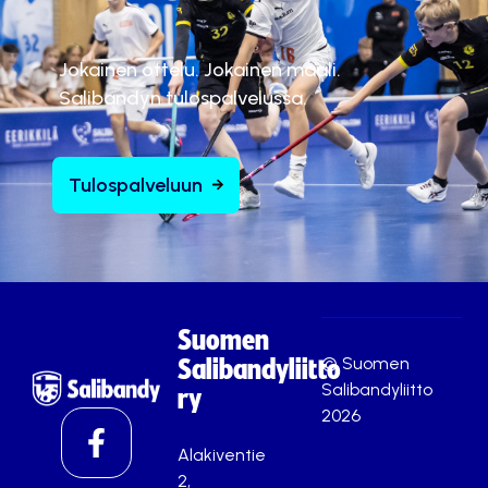
Jokainen ottelu. Jokainen maali.
Salibandyn tulospalvelussa.
Tulospalveluun
Suomen
© Suomen
Salibandyliitto
Salibandyliitto
ry
2026
Alakiventie
2,