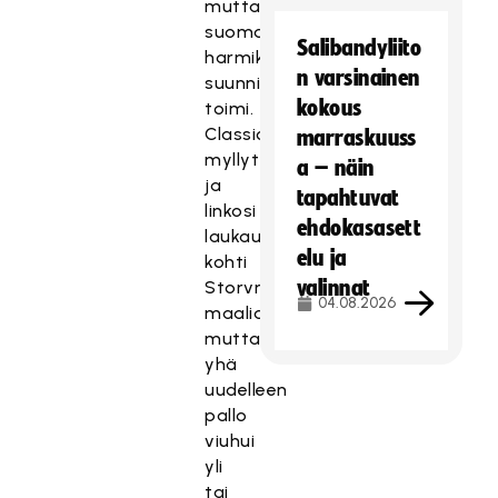
mutta
suomalaisten
Salibandyliito
harmiksi
n varsinainen
suunnitelma
kokous
toimi.
Classic
marraskuuss
myllytti
a – näin
ja
tapahtuvat
linkosi
ehdokasasett
laukauksia
elu ja
kohti
valinnat
Storvretan
04.08.2026
maalia,
mutta
yhä
uudelleen
pallo
viuhui
yli
tai