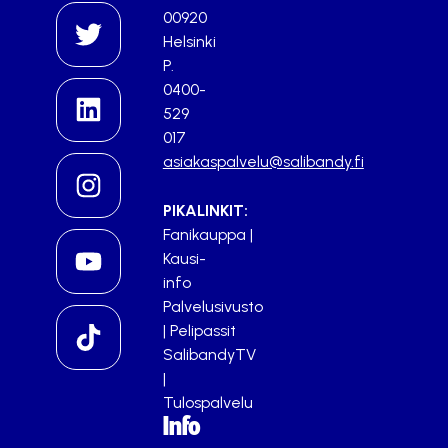
00920
Helsinki
P.
0400-
529
017
asiakaspalvelu@salibandy.fi
PIKALINKIT:
Fanikauppa
|
Kausi-
info
Palvelusivusto
|
Pelipassit
SalibandyTV
|
Tulospalvelu
Info