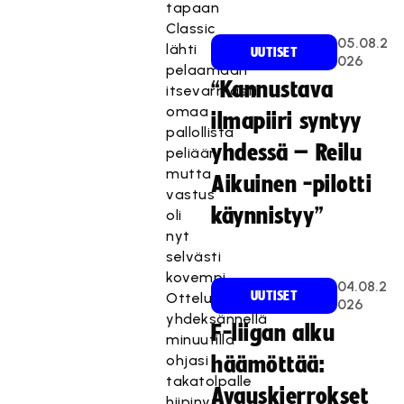
tapaan
Classic
05.08.2
lähti
UUTISET
026
pelaamaan
“Kannustava
itsevarmasti
omaa
ilmapiiri syntyy
pallollista
yhdessä – Reilu
peliään
mutta
Aikuinen -pilotti
vastus
käynnistyy”
oli
nyt
selvästi
kovempi.
04.08.2
UUTISET
Ottelun
026
yhdeksännellä
F-liigan alku
minuutilla
ohjasi
häämöttää:
takatolpalle
Avauskierrokset
hiipinyt