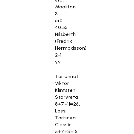
Maaliton.
3.
erä:
40.55
Nilsberth
(Fredrik
Hermodsson)
2-1
yv.
Torjunnat:
Viktor
Klintsten
Storvreta
8+7+11=26,
Lassi
Toriseva
Classic
5+7+3=15.