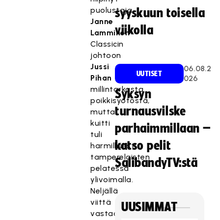
puolustaja
syyskuun toisella
Janne
viikolla
Lamminen
Classicin
johtoon
Jussi
06.08.2
UUTISET
Pihan
026
millintarkasta
Syksyn
poikkisyötöstä,
turnausvilske
mutta
kuitti
parhaimmillaan –
tuli
katso pelit
harmillisesti
tamperelaisten
SalibandyTV:stä
pelatessa
ylivoimalla.
Neljällä
viittä
UUSIMMAT
vastaan