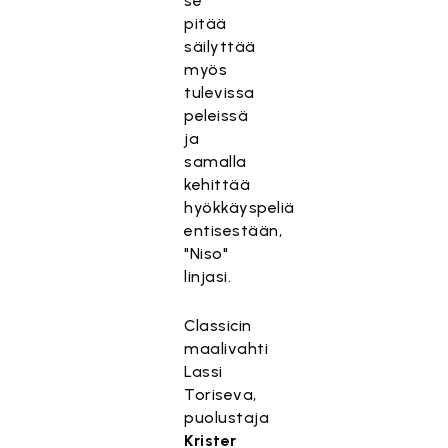
se
pitää
säilyttää
myös
tulevissa
peleissä
ja
samalla
kehittää
hyökkäyspeliä
entisestään,
"Niso"
linjasi.
Classicin
maalivahti
Lassi
Toriseva,
puolustaja
Krister