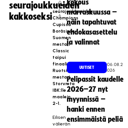
kokous
0
seurajoukkueiden
salibandyn
1
marraskuussa –
seurajoukkueiden
kakkoseksi
6
Champions
näin tapahtuvat
Cupissa
Boråsissa.
ehdokasasettelu
Suomen
ja valinnat
mestari
Classic
taipui
finaalissa
06.08.2
UUTISET
026
Ruotsin
mestari
Pelipassit kaudelle
Storvreta
2026–27 nyt
IBK:lle
maalein
myynnissä –
2-1.
hanki ennen
Eilisen
ensimmäistä peliä
välierän