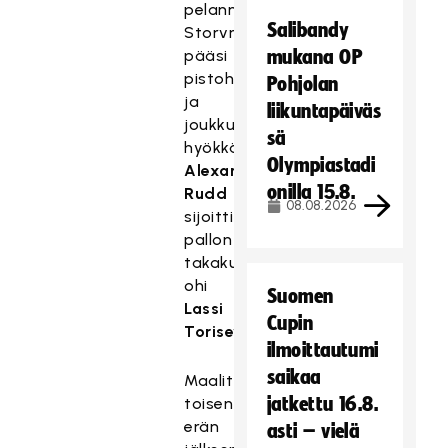
pelannut
Salibandy
Storvreta
pääsi
mukana OP
pistohyökkäykseen,
Pohjolan
ja
liikuntapäiväs
joukkueen
sä
hyökkääjätähti
Olympiastadi
Alexander
onilla 15.8.
Rudd
08.08.2026
sijoitti
pallon
takakulmaan
ohi
Suomen
Lassi
Cupin
Torisevan
.
ilmoittautumi
saikaa
Maalittoman
jatkettu 16.8.
toisen
erän
asti – vielä