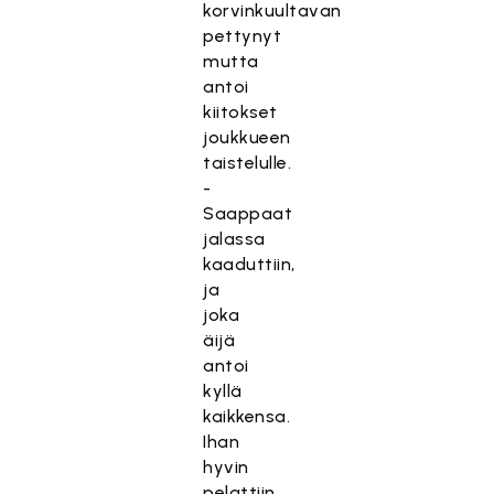
korvinkuultavan
pettynyt
mutta
antoi
kiitokset
joukkueen
taistelulle.
-
Saappaat
jalassa
kaaduttiin,
ja
joka
äijä
antoi
kyllä
kaikkensa.
Ihan
hyvin
pelattiin