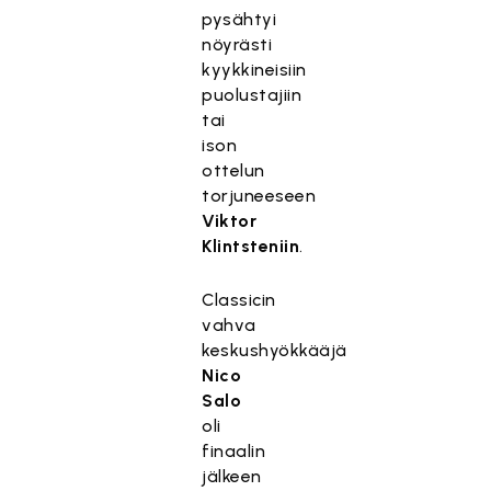
pysähtyi
nöyrästi
kyykkineisiin
puolustajiin
tai
ison
ottelun
torjuneeseen
Viktor
Klintsteniin
.
Classicin
vahva
keskushyökkääjä
Nico
Salo
oli
finaalin
jälkeen