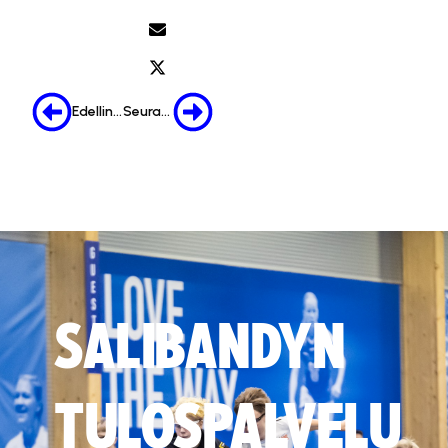
Edellinen
Seuraava
SALIBANDYN
TULOSPALVELU