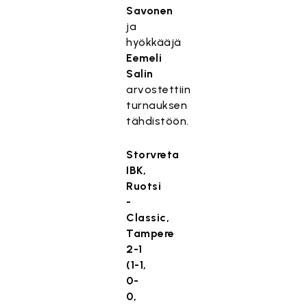
Savonen
ja
hyökkääjä
Eemeli
Salin
arvostettiin
turnauksen
tähdistöön.
Storvreta
IBK,
Ruotsi
-
Classic,
Tampere
2-1
(1-1,
0-
0,