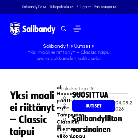
SalibandyTV
Tulospalvelu
F-liiga
Fanikauppa
Salibandy.fi
Uutiset
Yksi maali ei riittänyt – Classic taipui
seurajoukkueiden kakkoseksi
Lukukertoja:
151
Yksi maali
Hopeaan
SUOSITTUA
0
päättyi
04.08.2
ei riittänyt
2
UUTISET
myös
026
.1
Tampereen
– Classic
Salibandyliiton
0
Classicin
.
varsinainen
miesten
taipui
2
viikonloppu