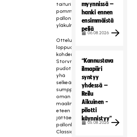
myynnissä –
taituri
pommitti
hanki ennen
pallon
ensimmäistä
yläkulmaan.
peliä
06.08.2026
Ottelun
loppua
kohden
“Kannustava
Storvreta
pudottautui
ilmapiiri
yhä
syntyy
selkeämmin
yhdessä –
sumppuun
Reilu
oman
Aikuinen -
maalinsa
pilotti
eteen
jättäen
käynnistyy”
05.08.2026
pallonhallinnan
Classicille,