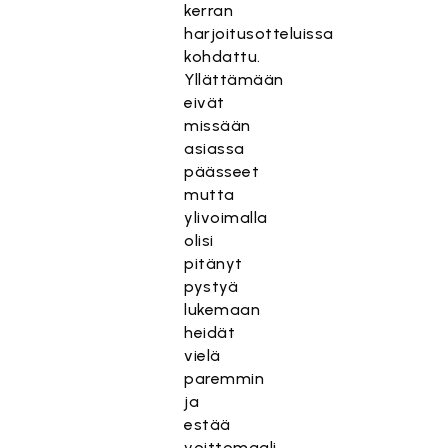
kerran
harjoitusotteluissa
kohdattu.
Yllättämään
eivät
missään
asiassa
päässeet
mutta
ylivoimalla
olisi
pitänyt
pystyä
lukemaan
heidät
vielä
paremmin
ja
estää
voittomaali.