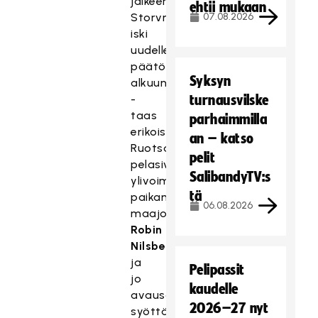
jälkeen
ehtii mukaan
Storvreta
07.08.2026
iski
uudelleen
päätösjakson
Syksyn
alkuun
-
turnausvilske
taas
parhaimmilla
erikoistilanteesta.
an – katso
Ruotsalaiset
pelit
pelasivat
SalibandyTV:s
ylivoimalla
tä
paikan
06.08.2026
maajoukkuepuolustaja
Robin
Nilsberthille
,
ja
Pelipassit
jo
kaudelle
avausosuman
2026–27 nyt
syöttänyt