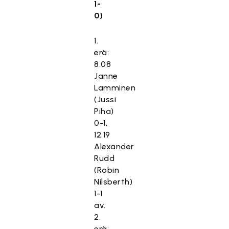
1-
0)
1.
erä:
8.08
Janne
Lamminen
(Jussi
Piha)
0-1,
12.19
Alexander
Rudd
(Robin
Nilsberth)
1-1
av.
2.
erä: