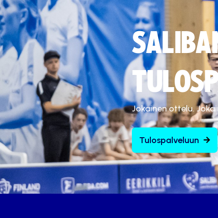
SALIBA
TULOSP
Jokainen ottelu. Joka
Tulospalveluun