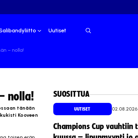
Salibandyliitto
Uutiset
än – nolla!
SUOSITTUA
 nolla!
aessaan tänään
02.08.2026
UUTISET
 kukisti Kooveen
Champions Cup vauhtiin 
kuussa – lipunmyynti jo 
ana toisen erän