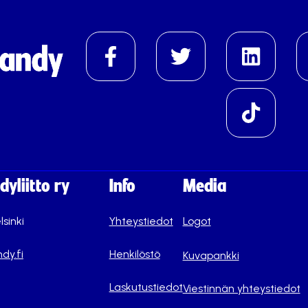
yliitto ry
Info
Media
lsinki
Yhteystiedot
Logot
dy.fi
Henkilöstö
Kuvapankki
Laskutustiedot
Viestinnän yhteystiedot