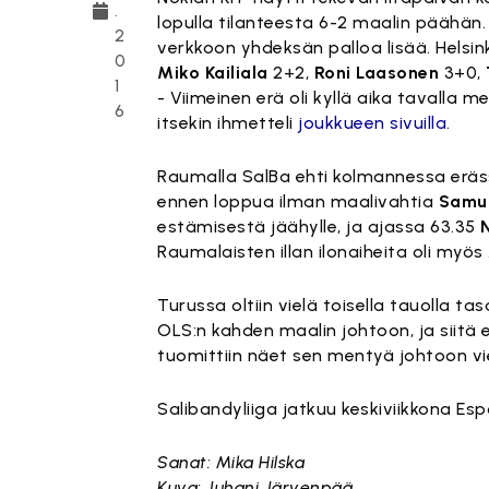
.
lopulla tilanteesta 6-2 maalin päähän. 
2
verkkoon yhdeksän palloa lisää. Helsin
0
Miko Kailiala
2+2,
Roni Laasonen
3+0,
1
- Viimeinen erä oli kyllä aika tavalla m
6
itsekin ihmetteli
joukkueen sivuilla
.
Raumalla SalBa ehti kolmannessa eräs
ennen loppua ilman maalivahtia
Samu
estämisestä jäähylle, ja ajassa 63.35
Raumalaisten illan ilonaiheita oli myös
Turussa oltiin vielä toisella tauolla t
OLS:n kahden maalin johtoon, ja siitä e
tuomittiin näet sen mentyä johtoon vi
Salibandyliiga jatkuu keskiviikkona Es
Sanat: Mika Hilska
Kuva: Juhani Järvenpää