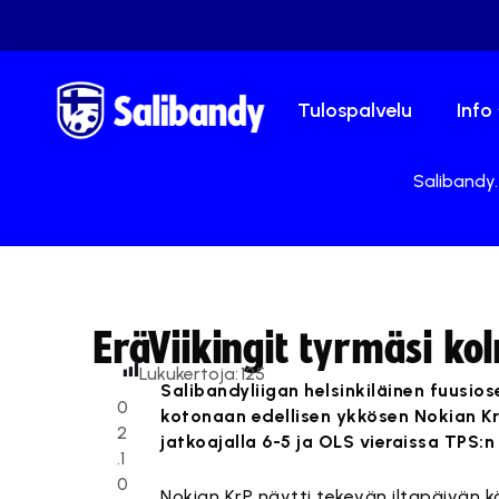
Tulospalvelu
Info
Salibandy.
EräViikingit tyrmäsi k
Lukukertoja:
125
Salibandyliigan helsinkiläinen fuusio
0
kotonaan edellisen ykkösen Nokian KrP
2
jatkoajalla 6-5 ja OLS vieraissa TPS:n
.1
0
Nokian KrP näytti tekevän iltapäivän k