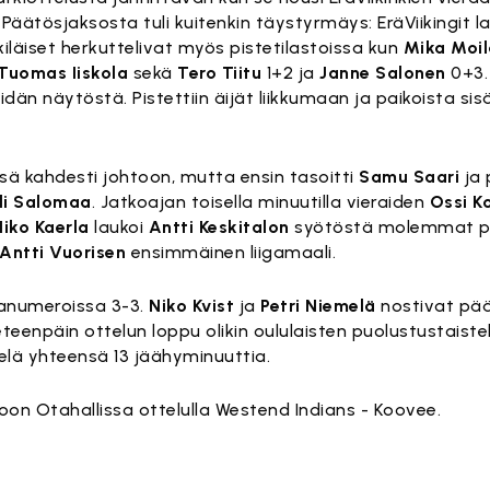
Päätösjaksosta tuli kuitenkin täystyrmäys: EräViikingit la
kiläiset herkuttelivat myös pistetilastoissa kun
Mika Moi
Tuomas Iiskola
sekä
Tero Tiitu
1+2 ja
Janne Salonen
0+3.
eidän näytöstä. Pistettiin äijät liikkumaan ja paikoista si
sä kahdesti johtoon, mutta ensin tasoitti
Samu Saari
ja 
li Salomaa
. Jatkoajan toisella minuutilla vieraiden
Ossi K
Niko Kaerla
laukoi
Antti Keskitalon
syötöstä molemmat pis
Antti Vuorisen
ensimmäinen liigamaali.
asanumeroissa 3-3.
Niko Kvist
ja
Petri Niemelä
nostivat pää
teenpäin ottelun loppu olikin oululaisten puolustustaistel
elä yhteensä 13 jäähyminuuttia.
poon Otahallissa ottelulla Westend Indians - Koovee.