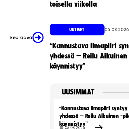
toisella viikolla
05.08.2026
UUTISET
Seuraava
“Kannustava ilmapiiri sy
yhdessä – Reilu Aikuinen 
käynnistyy”
UUSIMMAT
“Kannustava ilmapiiri syntyy
yhdessä – Reilu Aikuinen -pil
käynnistyy”
05.08.2026