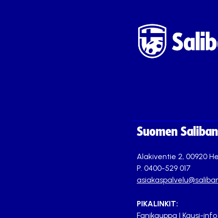
Suomen Saliband
Alakiventie 2, 00920 He
P. 0400-529 017
asiakaspalvelu@saliban
PIKALINKIT:
Fanikauppa
|
Kausi-info