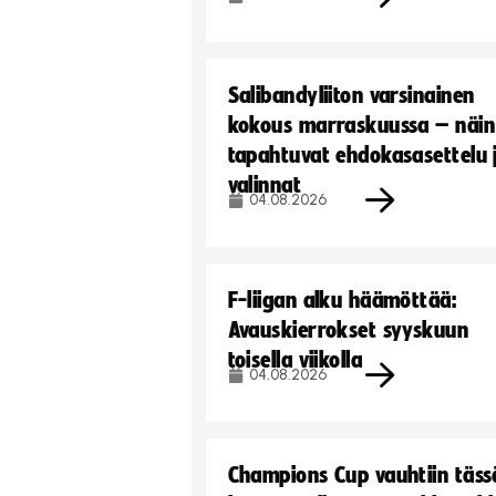
Salibandyliiton varsinainen
kokous marraskuussa – näin
tapahtuvat ehdokasasettelu 
valinnat
04.08.2026
F-liigan alku häämöttää:
Avauskierrokset syyskuun
toisella viikolla
04.08.2026
Champions Cup vauhtiin täss