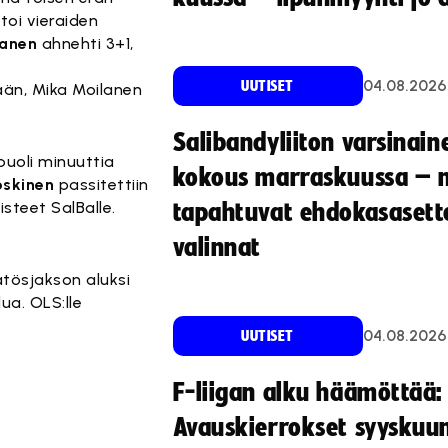
toi vieraiden
lanen
ahnehti 3+1,
04.08.2026
UUTISET
sään, Mika Moilanen
Salibandyliiton varsinain
puoli minuuttia
kokous marraskuussa – 
oskinen
passitettiin
teet SalBalle.
tapahtuvat ehdokasasette
valinnat
tösjakson aluksi
ua. OLS:lle
04.08.2026
UUTISET
F-liigan alku häämöttää:
Avauskierrokset syyskuu