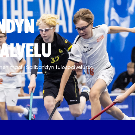
NDYN
ALVELU
inen maali. Salibandyn tulospalvelussa.