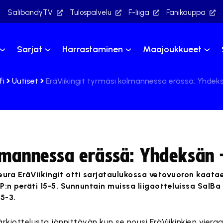
SalibandyTV
Tulospalvelu
F-liiga
Fanikauppa
Sarjat
Harrastaminen
Maajoukkueet
fi
Uutiset
EräViikingit tyrmäsi kolmannessa erässä: Yhdeks
olmannessa erässä: Yhdeksän –
seura EräViikingit otti sarjataulukossa vetovuoron kaat
:n peräti 15-5. Sunnuntain muissa liigaotteluissa SalBa
 5-3.
ärkiottelusta jännittävän kun se nousi EräViikinkien viera