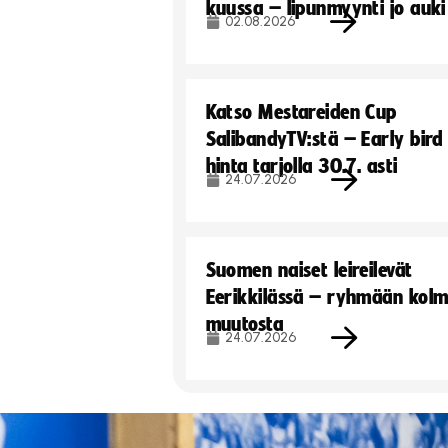
kuussa – lipunmyynti jo auki
02.08.2026
Katso Mestareiden Cup
SalibandyTV:stä – Early bird
hinta tarjolla 30.7. asti
24.07.2026
Suomen naiset leireilevät
Eerikkilässä – ryhmään kol
muutosta
24.07.2026