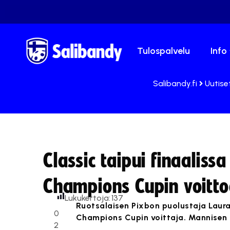
Tulospalvelu
Info
Salibandy.fi
Uutise
Classic taipui finaaliss
Champions Cupin voitt
Lukukertoja:
137
Ruotsalaisen Pixbon puolustaja Laur
0
Champions Cupin voittaja. Mannisen 
2