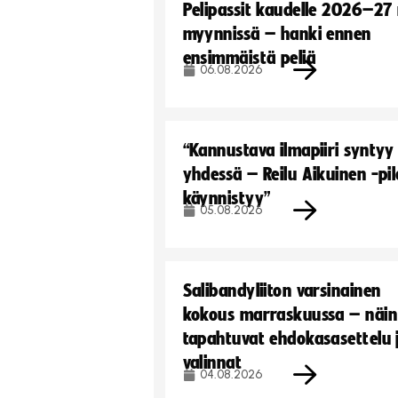
Pelipassit kaudelle 2026–27
myynnissä – hanki ennen
ensimmäistä peliä
06.08.2026
“Kannustava ilmapiiri syntyy
yhdessä – Reilu Aikuinen -pil
käynnistyy”
05.08.2026
Salibandyliiton varsinainen
kokous marraskuussa – näin
tapahtuvat ehdokasasettelu 
valinnat
04.08.2026