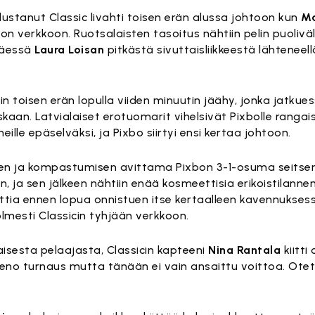
lustanut Classic livahti toisen erän alussa johtoon kun
Ma
on verkkoon. Ruotsalaisten tasoitus nähtiin pelin puolivä
täessä
Laura Loisan
pitkästä sivuttaisliikkeestä lähteneell
iin toisen erän lopulla viiden minuutin jäähy, jonka jatku
iskaan. Latvialaiset erotuomarit vihelsivät Pixbolle ranga
neille epäselväksi, ja Pixbo siirtyi ensi kertaa johtoon.
sen ja kompastumisen avittama Pixbon 3-1-osuma seits
 ja sen jälkeen nähtiin enää kosmeettisia erikoistilanne
nuuttia ennen lopua onnistuen itse kertaalleen kavennuksess
lmesti Classicin tyhjään verkkoon.
kaisesta pelaajasta, Classicin kapteeni
Nina Rantala
kiitti
n hieno turnaus mutta tänään ei vain ansaittu voittoa. Ot