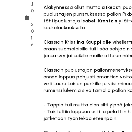
.1
Alakynnessä ollut mutta sitkeästi puo
0
puolustajien puristuksessa pallon Pixb
.
tähtipuolustaja
Isabell Krantzin
yllät
2
kaukolaukauksella.
0
1
Classicin
Kristiina Kauppilalle
vihellett
6
erään suomalaisille tuli lisää sohjoa n
jonka syy jäi kaikille muille ottelun näh
Classicin puolustajan pallonmenetyk
ennen loppua pohjusti emäntien voiton,
veti Laura Loisan penkille jo viisi mi
rumensi lukemia sivaltamalla pallon ko
- Tappio tuli mutta olen silti ylpeä jo
- Taisteltiin loppuun asti ja pelattii
jatketaan työntekoa eteenpäin.