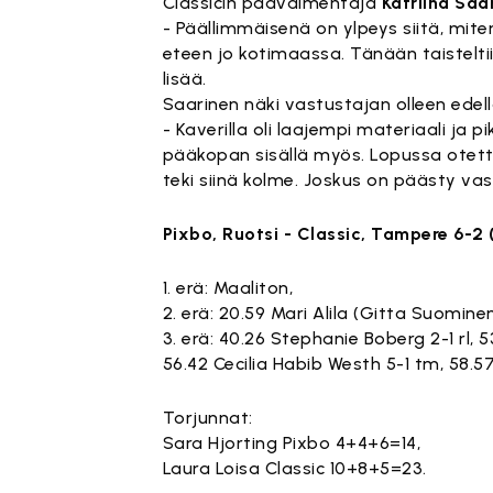
Classicin päävalmentaja
Katriina Saa
- Päällimmäisenä on ylpeys siitä, mit
eteen jo kotimaassa. Tänään taisteltii
lisää.
Saarinen näki vastustajan olleen edell
- Kaverilla oli laajempi materiaali j
pääkopan sisällä myös. Lopussa otettii
teki siinä kolme. Joskus on päästy va
Pixbo, Ruotsi - Classic, Tampere 6-2 (0
1. erä: Maaliton,
2. erä: 20.59 Mari Alila (Gitta Suominen)
3. erä: 40.26 Stephanie Boberg 2-1 rl, 5
56.42 Cecilia Habib Westh 5-1 tm, 58.57
Torjunnat:
Sara Hjorting Pixbo 4+4+6=14,
Laura Loisa Classic 10+8+5=23.