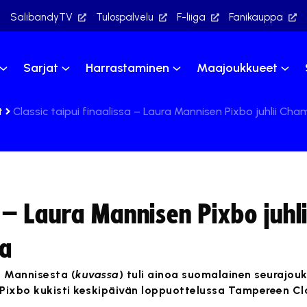
SalibandyTV
Tulospalvelu
F-liiga
Fanikauppa
Sarjat
Harrastaminen
Maajoukkueet
t
Classic taipui finaalissa – Laura Mannisen Pixbo juhlii Ch
a – Laura Mannisen Pixbo juhli
oa
a Mannisesta (
kuvassa
) tuli ainoa suomalainen seurajou
Pixbo kukisti keskipäivän loppuottelussa Tampereen Cla