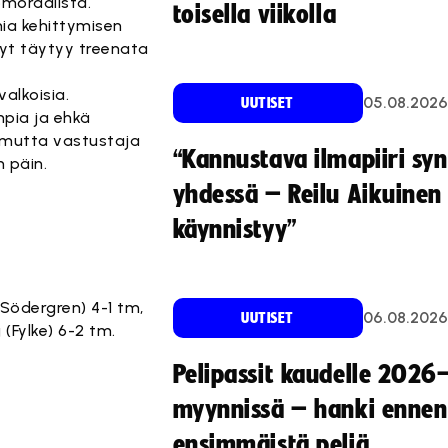
ömoraalista.
toisella viikolla
mia kehittymisen
 Nyt täytyy treenata
alkoisia.
05.08.2026
UUTISET
mpia ja ehkä
an mutta vastustaja
“Kannustava ilmapiiri sy
 päin.
yhdessä – Reilu Aikuinen 
käynnistyy”
e Södergren) 4-1 tm,
06.08.2026
UUTISET
 (Fylke) 6-2 tm.
Pelipassit kaudelle 2026
myynnissä – hanki ennen
ensimmäistä peliä