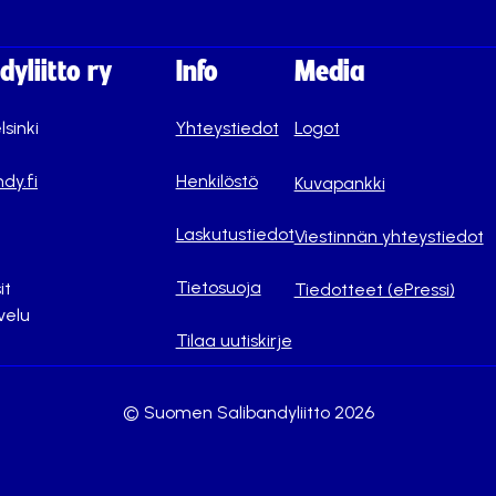
yliitto ry
Info
Media
lsinki
Yhteystiedot
Logot
dy.fi
Henkilöstö
Kuvapankki
Laskutustiedot
Viestinnän yhteystiedot
Tietosuoja
it
Tiedotteet (ePressi)
velu
Tilaa uutiskirje
© Suomen Salibandyliitto 2026