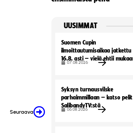
UUSIMMAT
Suomen Cupin
ilmoittautumisaikaa jatkettu
16.8. asti – vielä ehtii muka
07.08.2026
Syksyn turnausvilske
parhaimmillaan – katso pelit
SalibandyTV:stä
06.08.2026
Seuraava