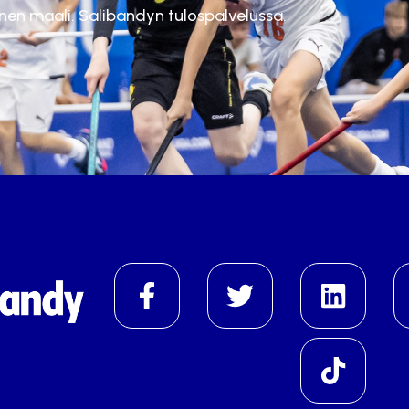
inen maali. Salibandyn tulospalvelussa.