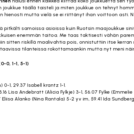
rinen
halusi ennen kaikkea kiittää koko joukkuetta sen ty
en joukkue täällä taisteli ja miten joukkue on tehnyt hom
n hienosti mutta vielä se ei riittänyt ihan voittoon asti.
ä pitkälti samoissa asioissa kuin Ruotsin maajoukkue siniv
a pikkuisen enemmän taitoa. Me taas taktisesti vähän pare
n sitten riskillä maalivahtia pois, onnistuttiin itse kerr
staavissa tilanteissa rokottamaankin mutta nyt meni näin
-0, 1-1, 5-1)
 0-1, 29.37 Isabell krantz 1-1.
3.16 Lisa Andebratt (Alicia Fylkje) 3-1, 56.07 Fylke (Emmeli
 Eliisa Alanko (Nina Rantala) 5-2 yv im, 59.41 Ida Sundberg