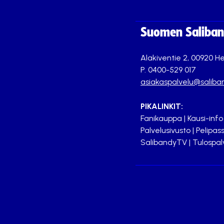
Suomen Saliband
Alakiventie 2, 00920 He
P. 0400-529 017
asiakaspalvelu@saliban
PIKALINKIT:
Fanikauppa
|
Kausi-info
Palvelusivusto
|
Pelipass
SalibandyTV
|
Tulospal