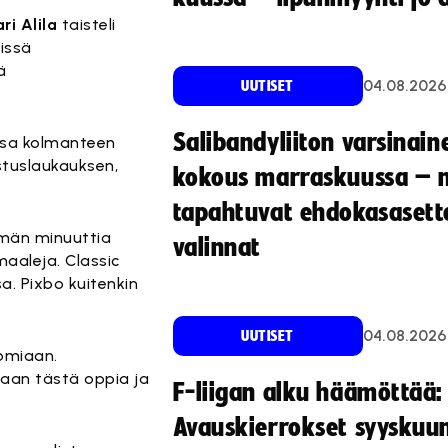
ri Alila
taisteli
lissä
ä
04.08.2026
UUTISET
Salibandyliiton varsinain
essa kolmanteen
istuslaukauksen,
kokous marraskuussa – 
tapahtuvat ehdokasasette
emän minuuttia
valinnat
maaleja. Classic
a. Pixbo kuitenkin
04.08.2026
UUTISET
 omiaan.
etaan tästä oppia ja
F-liigan alku häämöttää:
Avauskierrokset syyskuu