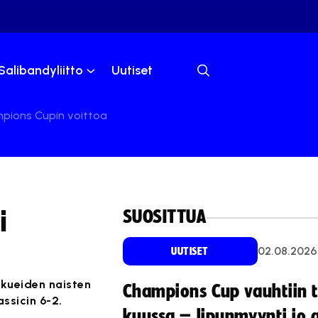
Salibandyliitto
Uutiset
ampions Cupin voittoa
SUOSITTUA
i
02.08.2026
UUTISET
kkueiden naisten
Champions Cup vauhtiin 
ssicin 6-2.
kuussa – lipunmyynti jo 