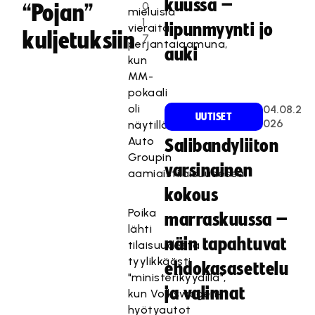
kuussa –
0
“Pojan”
mieluisia
1
lipunmyynti jo
vieraita
kuljetuksiin
7
perjantaiaamuna,
auki
kun
MM-
pokaali
oli
04.08.2
UUTISET
026
näytillä VV-
Auto
Salibandyliiton
Groupin
varsinainen
aamiaistilaisuudessa.
kokous
Poika
marraskuussa –
lähti
näin tapahtuvat
tilaisuudesta
tyylikkäästi
ehdokasasettelu
"ministerikyydillä",
ja valinnat
kun Volkswagen-
hyötyautot