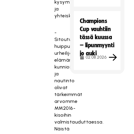
kysymyksille
ja
yhteiskuville.
Champions
Cup vauhtiin
-
tässä kuussa
Sitoutuminen,
– lipunmyynti
huippu-
jo auki
urheilijan
02.08.2026
elämäntavat,
kunnioitus
ja
nautinto
olivat
tärkeimmät
arvomme
MM2016-
kisoihin
valmistauduttaessa.
Näistä