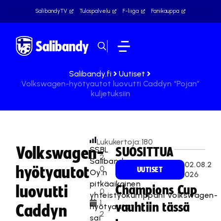
SalibandyTV
Tulospalvelu
F-liiga
Fanikauppa
Salibandy.fi
Uutiset
Volkswagen-hyötyautot luovutti Caddyn “Pojan”
kuljetuksiin
Lukukertoja:
180
Volkswagen-
SSBL
SUOSITTUA
2
Salibandy
02.08.2
hyötyautot
0
UUTISET
Oy:n
026
.
pitkäaikainen
luovutti
Champions Cup
0
yhteistyökumppani Volkswagen-
1.
vauhtiin tässä
hyötyautot
Caddyn
2
sai