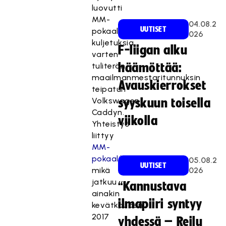
luovutti
MM-
04.08.2
UUTISET
pokaalin
026
kuljetuksia
F-liigan alku
varten
tuliterän
häämöttää:
maailmanmestaritunnuksin
Avauskierrokset
teipatun
Volkswagen
syyskuun toisella
Caddyn.
viikolla
Yhteistyö
liittyy
MM-
pokaalikiertueeseen
,
05.08.2
UUTISET
mikä
026
jatkuu
“Kannustava
ainakin
ilmapiiri syntyy
kevätkauden
2017
yhdessä – Reilu