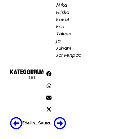
Mika
Hilska
Kuvat:
Esa
Takalo
ja
Juhani
Järvenpää
Uuti
KATEGORIA:
JAA:
set
Edellinen
Seuraava