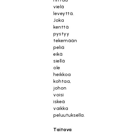
vielä
leveyttä.
Joka
kenttä
pystyy
tekemään
peliä
eikä
siellä
ole
heikkoa
kohtaa,
johon
voisi
iskeä
vaikka
peluutuksella.
Taitava