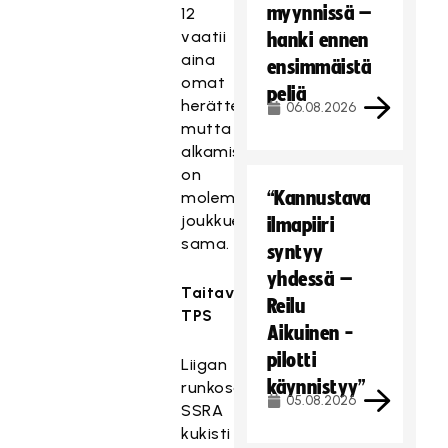
myynnissä –
12
vaatii
hanki ennen
aina
ensimmäistä
omat
peliä
herättelynsä
06.08.2026
mutta
alkamisaika
on
“Kannustava
molemmille
joukkueille
ilmapiiri
sama.
syntyy
yhdessä –
Taitava
Reilu
TPS
Aikuinen -
pilotti
Liigan
käynnistyy”
runkosarjassa
05.08.2026
SSRA
kukisti