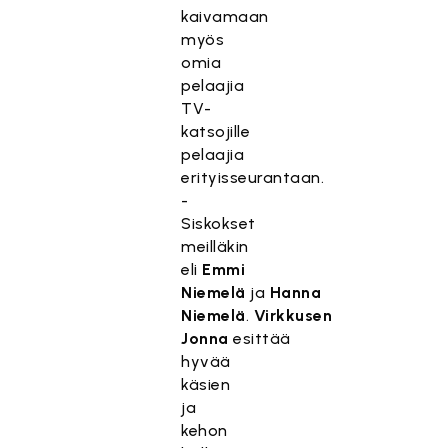
kaivamaan
myös
omia
pelaajia
TV-
katsojille
pelaajia
erityisseurantaan.
-
Siskokset
meilläkin
eli
Emmi
Niemelä
ja
Hanna
Niemelä
.
Virkkusen
Jonna
esittää
hyvää
käsien
ja
kehon