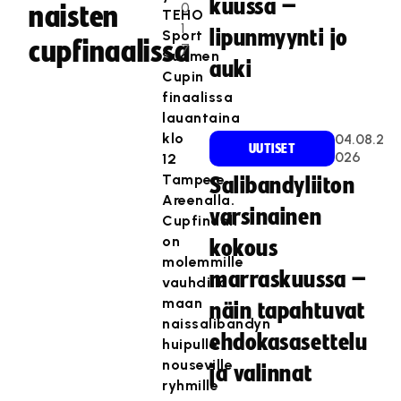
kuussa –
0
naisten
TEHO
1
lipunmyynti jo
Sport
cupfinaalissa
7
Suomen
auki
Cupin
finaalissa
lauantaina
klo
04.08.2
UUTISET
026
12
Tampere
Salibandyliiton
Areenalla.
varsinainen
Cupfinaali
on
kokous
molemmille
marraskuussa –
vauhdilla
maan
näin tapahtuvat
naissalibandyn
ehdokasasettelu
huipulle
nouseville
ja valinnat
ryhmille