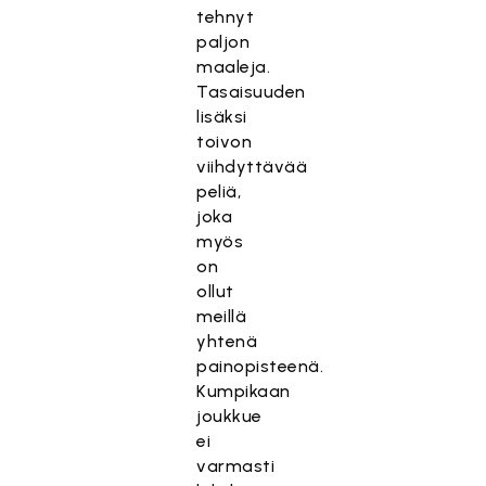
tehnyt
paljon
maaleja.
Tasaisuuden
lisäksi
toivon
viihdyttävää
peliä,
joka
myös
on
ollut
meillä
yhtenä
painopisteenä.
Kumpikaan
joukkue
ei
varmasti