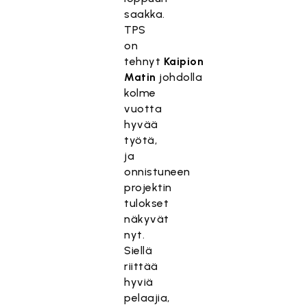
saakka.
TPS
on
tehnyt
Kaipion
Matin
johdolla
kolme
vuotta
hyvää
työtä,
ja
onnistuneen
projektin
tulokset
näkyvät
nyt.
Siellä
riittää
hyviä
pelaajia,