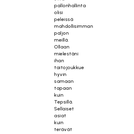
pallonhallinta
olisi
peleissä
mahdollisimman
paljon
meillä.
Ollaan
mielestäni
ihan
taitojoukkue
hyvin
samaan
tapaan
kuin
Tepsillä.
Sellaiset
asiat
kuin
terävät