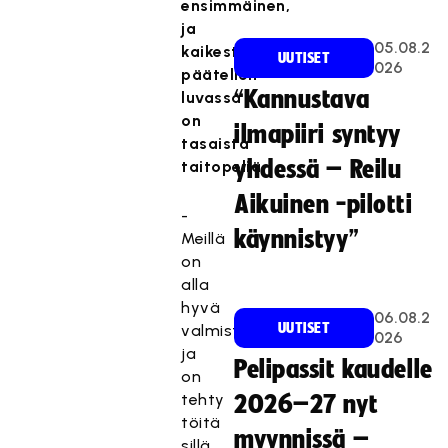
ensimmäinen,
ja
05.08.2
kaikesta
UUTISET
026
päätellen
“Kannustava
luvassa
on
ilmapiiri syntyy
tasaista
yhdessä – Reilu
taitopeliä.
Aikuinen -pilotti
-
käynnistyy”
Meillä
on
alla
hyvä
06.08.2
UUTISET
valmistautuminen
026
ja
Pelipassit kaudelle
on
tehty
2026–27 nyt
töitä
myynnissä –
sillä