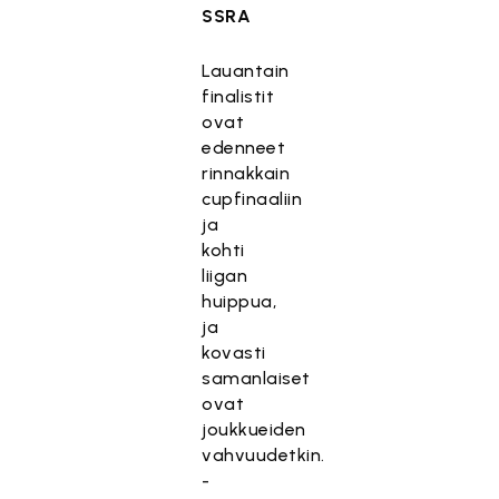
SSRA
Lauantain
finalistit
ovat
edenneet
rinnakkain
cupfinaaliin
ja
kohti
liigan
huippua,
ja
kovasti
samanlaiset
ovat
joukkueiden
vahvuudetkin.
-