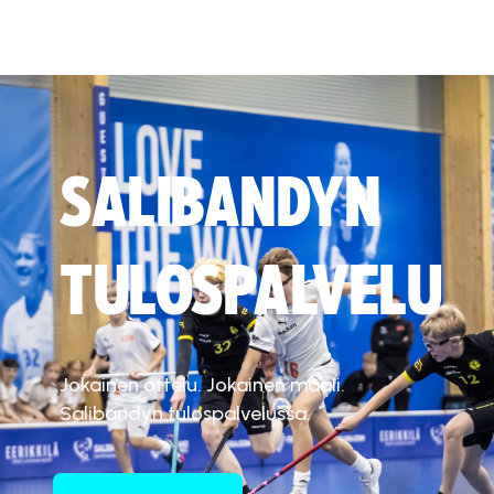
SALIBANDYN
TULOSPALVELU
Jokainen ottelu. Jokainen maali.
Salibandyn tulospalvelussa.