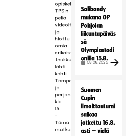
opiskeltu
Salibandy
TPS:n
mukana OP
peliä
videolta
Pohjolan
ja
liikuntapäiväs
hiottu
sä
omia
Olympiastadi
erikoistilanteita.
onilla 15.8.
Joukkue
08.08.2026
lähti
kohti
Tamperetta
jo
Suomen
perjantaina
Cupin
klo
ilmoittautumi
15.
saikaa
-
jatkettu 16.8.
Tämä
matkapäivä
asti – vielä