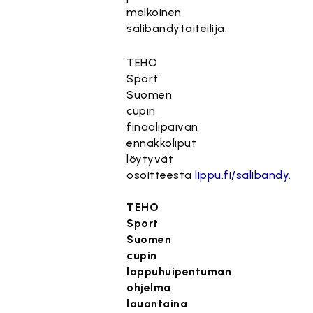
melkoinen
salibandytaiteilija.
TEHO
Sport
Suomen
cupin
finaalipäivän
ennakkoliput
löytyvät
osoitteesta
lippu.fi/salibandy.
TEHO
Sport
Suomen
cupin
loppuhuipentuman
ohjelma
lauantaina