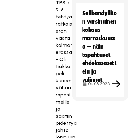
TPS:n
9-6
Salibandyliito
tehtyään
n varsinainen
ratkaisevan
kokous
eron
marraskuuss
vasta
kolmannessa
a – näin
erässä.
tapahtuvat
- Oli
ehdokasasett
tiukka
elu ja
peli
valinnat
kunnes
04.08.2026
vähän
repesi
meille
ja
saatiin
pidettyä
johto
loppuun