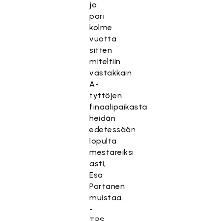
ja
pari
kolme
vuotta
sitten
miteltiin
vastakkain
A-
tyttöjen
finaalipaikasta
heidän
edetessään
lopulta
mestareiksi
asti,
Esa
Partanen
muistaa.
-
TPS