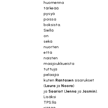
huomenna
tärkeää
pysyä
poissa
boksista.
Siellä
on
sekä
nuorten
että
naisten
maajoukkueista
tuttuja
pelaajia
kuten
Rantasen
sisarukset
(
Laura
ja
Noora
)
ja
Saariot
(
Jenna
ja
Jasmin
).
Lisäksi
TPS:llä
riittää