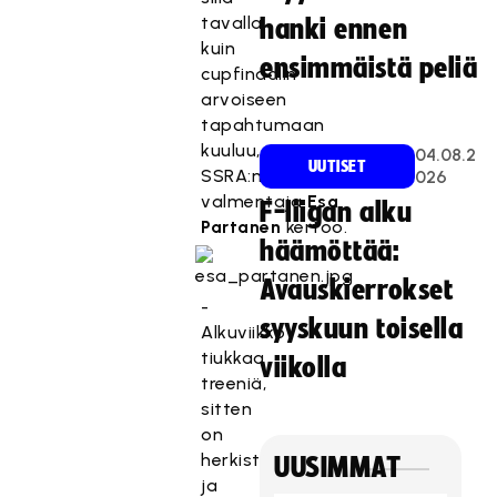
tavalla
hanki ennen
kuin
ensimmäistä peliä
cupfinaalin
arvoiseen
tapahtumaan
kuuluu,
04.08.2
UUTISET
SSRA:n
026
valmentaja
Esa
F-liigan alku
Partanen
kertoo.
häämöttää:
Avauskierrokset
-
syyskuun toisella
Alkuviikko
tiukkaa
viikolla
treeniä,
sitten
on
herkistelty
UUSIMMAT
ja