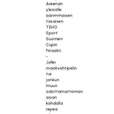
Areenan
yleisölle
äärimmäisen
tasaisen
TEHO
Sport
Suomen
Cupin
finaalin.
-
Jollei
maalivahtipelin
tai
jonkun
muun
odottamattoman
asian
kohdalla
repeä