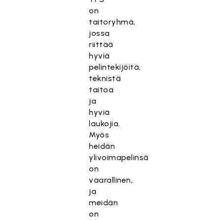
on
taitoryhmä,
jossa
riittää
hyviä
pelintekijöitä,
teknistä
taitoa
ja
hyviä
laukojia.
Myös
heidän
ylivoimapelinsä
on
vaarallinen,
ja
meidän
on