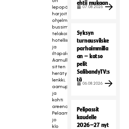
on
ehtii mukaan
lepopäivä
07.08.2026
harjoituksista
ohjelmana
bussimatka,
Syksyn
telakoituminen
hotelliin
turnausvilske
ja
parhaimmilla
iltapala.
an – katso
Aamulla
pelit
sitten
SalibandyTV:s
herätys,
tä
lenkki,
06.08.2026
aamupala
ja
kohti
areenaa.
Pelipassit
Pelaaminen
kaudelle
jo
2026–27 nyt
klo