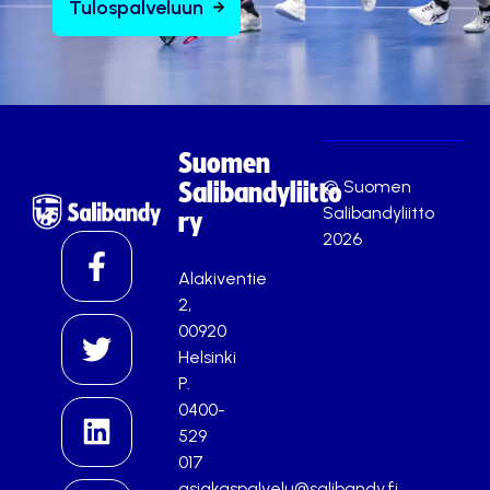
Tulospalveluun
Suomen
© Suomen
Salibandyliitto
Salibandyliitto
ry
2026
Alakiventie
2,
00920
Helsinki
P.
0400-
529
017
asiakaspalvelu@salibandy.fi