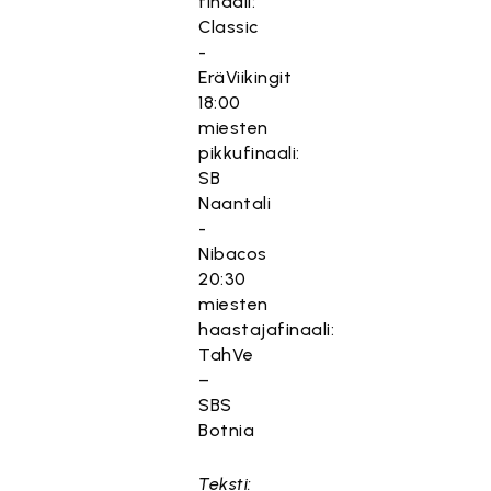
finaali:
Classic
-
EräViikingit
18:00
miesten
pikkufinaali:
SB
Naantali
-
Nibacos
20:30
miesten
haastajafinaali:
TahVe
–
SBS
Botnia
Teksti: