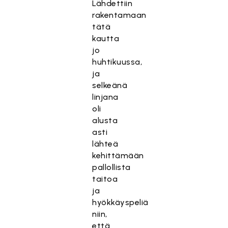
Lähdettiin
rakentamaan
tätä
kautta
jo
huhtikuussa,
ja
selkeänä
linjana
oli
alusta
asti
lähteä
kehittämään
pallollista
taitoa
ja
hyökkäyspeliä
niin,
että