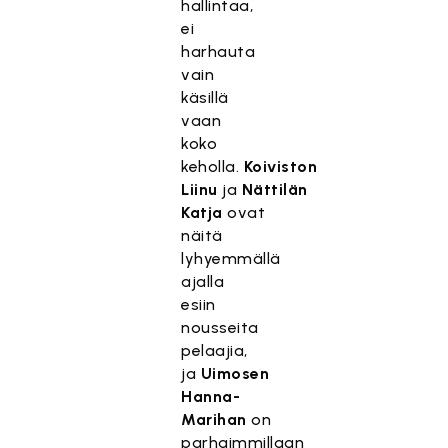
hallintaa,
ei
harhauta
vain
käsillä
vaan
koko
keholla.
Koiviston
Liinu
ja
Nättilän
Katja
ovat
näitä
lyhyemmällä
ajalla
esiin
nousseita
pelaajia,
ja
Uimosen
Hanna-
Marihan
on
parhaimmillaan