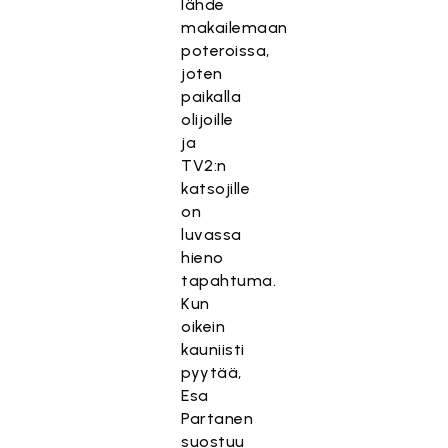
lähde
makailemaan
poteroissa,
joten
paikalla
olijoille
ja
TV2:n
katsojille
on
luvassa
hieno
tapahtuma.
Kun
oikein
kauniisti
pyytää,
Esa
Partanen
suostuu