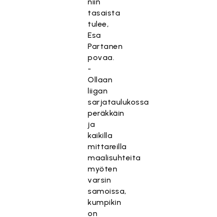
niin
tasaista
tulee,
Esa
Partanen
povaa.
-
Ollaan
liigan
sarjataulukossa
peräkkäin
ja
kaikilla
mittareilla
maalisuhteita
myöten
varsin
samoissa,
kumpikin
on