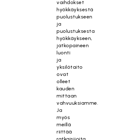
vaihdokset
hyökkäyksestä
puolustukseen
ja
puolustuksesta
hyökkäykseen,
jatkopaineen
luonti
ja
yksilötaito
ovat
olleet
kauden
mittaan
vahvuuksiamme.
Ja
myös
meillä
riittää
ratkaisijoita