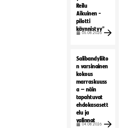
Reilu
Aikuinen -
pilotti
käynnistyy”
05.08.2026
Salibandyliito
n varsinainen
kokous
marraskuuss
a – näin
tapahtuvat
ehdokasasett
elu ja
valinnat
04.08.2026