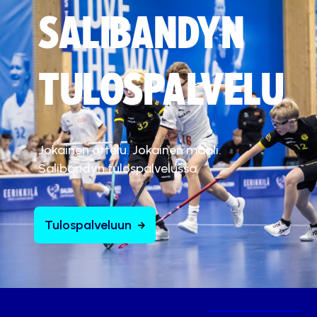
SALIBANDYN
TULOSPALVELU
Jokainen ottelu. Jokainen maali.
Salibandyn tulospalvelussa.
Tulospalveluun