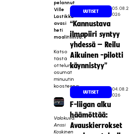
pelannut
s
05.08.2
Ville
UUTISET
t
026
Lastikka
e
“Kannustava
avasi
t
heti
ilmapiiri syntyy
t
maalitilinsä.
y
yhdessä – Reilu
,
Katso
Aikuinen -pilotti
k
tästä
o
käynnistyy”
ottelun
s
osumat
k
minuutin
a
koosteena:
s
04.08.2
UUTISET
026
e
v
F-liigan alku
a
häämöttää:
a
Valokuva:
ti
Avauskierrokset
Anssi
i
Koskinen