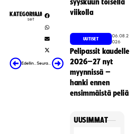
syyskuun toisella
m
a
viikolla
Uuti
KATEGORIA:
JAA:
r
set
k
k
06.08.2
i
UUTISET
026
n
Pelipassit kaudelle
o
i
2026–27 nyt
Edellinen
Seuraava
n
myynnissä –
ti
e
hanki ennen
v
ensimmäistä peliä
ä
s
t
e
UUSIMMAT
it
ä
.