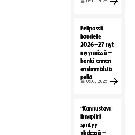
06.08.2026
Pelipassit
kaudelle
2026–27 nyt
myynnissä –
hanki ennen
ensimmäistä
peliä
06.08.2026
“Kannustava
ilmapiiri
syntyy
yhdessä –