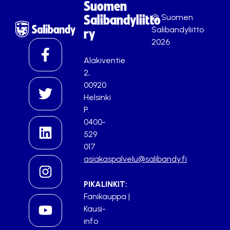
Suomen
© Suomen
Salibandyliitto
Salibandyliitto
ry
2026
Alakiventie
2,
00920
Helsinki
P.
0400-
529
017
asiakaspalvelu@salibandy.fi
PIKALINKIT:
Fanikauppa
|
Kausi-
info