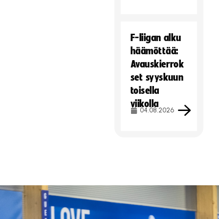
F-liigan alku
häämöttää:
Avauskierrok
set syyskuun
toisella
viikolla
04.08.2026