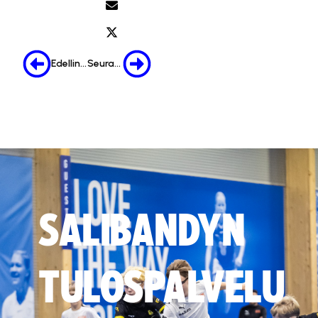
Edellinen
Seuraava
SALIBANDYN
TULOSPALVELU