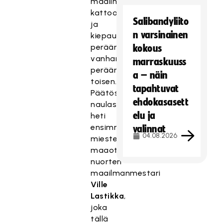
maalin
kattoon
Salibandyliito
ja
n varsinainen
kiepautti
perään
kokous
vanhanaikaisella
marraskuuss
perään
a – näin
toisen.
tapahtuvat
Päätösnumerot
ehdokasasett
naulasi
elu ja
heti
ensimmäisessä
valinnat
04.08.2026
miesten
maaottelussaan
nuorten
maailmanmestari
Ville
Lastikka
,
joka
tällä