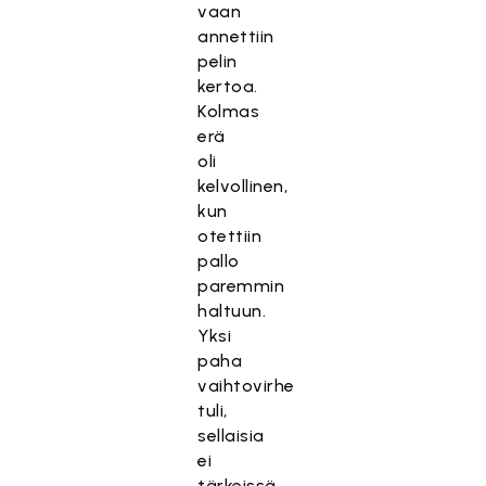
vaan
annettiin
pelin
kertoa.
Kolmas
erä
oli
kelvollinen,
kun
otettiin
pallo
paremmin
haltuun.
Yksi
paha
vaihtovirhe
tuli,
sellaisia
ei
tärkeissä