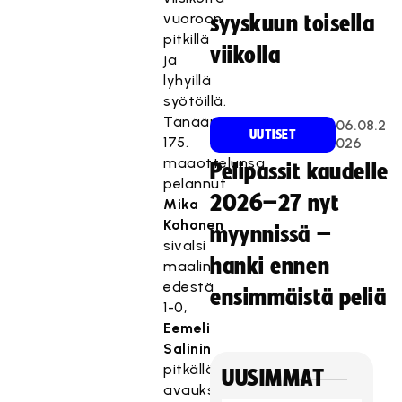
vuoroon
syyskuun toisella
pitkillä
viikolla
ja
lyhyillä
syötöillä.
Tänään
06.08.2
UUTISET
175.
026
maaottelunsa
Pelipassit kaudelle
pelannut
2026–27 nyt
Mika
Kohonen
myynnissä –
sivalsi
hanki ennen
maalin
edestä
ensimmäistä peliä
1-0,
Eemeli
Salinin
pitkällä
UUSIMMAT
avauksella