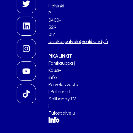
Helsinki
P.
0400-
529
017
asiakaspalvelu@salibandy.fi
PIKALINKIT:
Fanikauppa
|
Kausi-
info
Palvelusivusto
|
Pelipassit
SalibandyTV
|
Tulospalvelu
Info