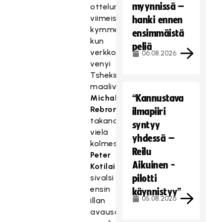
myynnissä –
ottelun
viimeisellä
hanki ennen
kymmenminuuttisella,
ensimmäistä
kun
peliä
verkko
06.08.2026
venyi
Tshekin
maalivahti
“Kannustava
Michal
Rebron
ilmapiiri
takana
syntyy
vielä
yhdessä –
kolmesti.
Reilu
Peter
Aikuinen -
Kotilainen
sivalsi
pilotti
ensin
käynnistyy”
05.08.2026
illan
avausosumansa