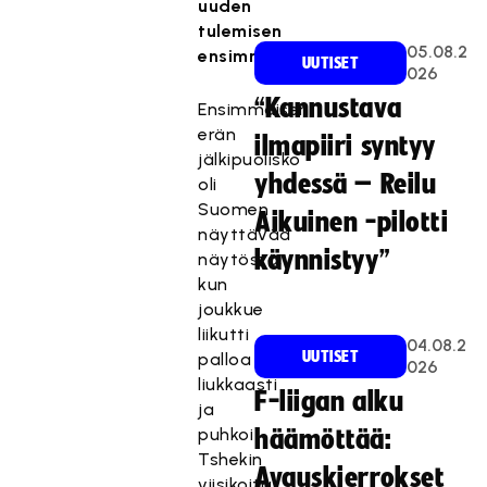
uuden
tulemisen
05.08.2
ensimmäinen.
UUTISET
026
“Kannustava
Ensimmäisen
erän
ilmapiiri syntyy
jälkipuolisko
yhdessä – Reilu
oli
Suomen
Aikuinen -pilotti
näyttävää
käynnistyy”
näytöstä,
kun
joukkue
liikutti
04.08.2
UUTISET
palloa
026
liukkaasti
F-liigan alku
ja
puhkoi
häämöttää:
Tshekin
Avauskierrokset
viisikoita