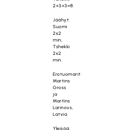
2+3+3=8.
Jäähyt:
Suomi
2x2
min,
Tshekki
2x2
min.
Erotuomarit:
Martins
Gross
ja
Martins
Larinovs,
Latvia.
Yleisöä: