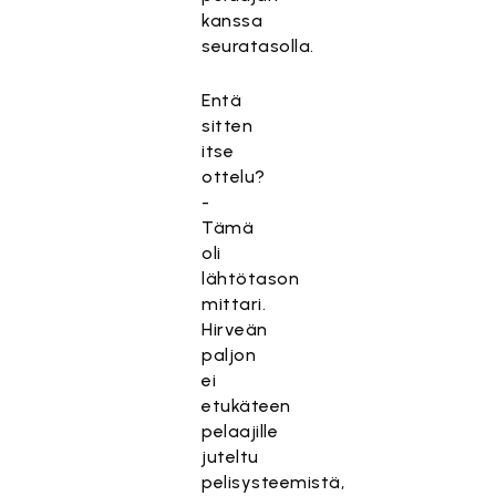
kanssa
seuratasolla.
Entä
sitten
itse
ottelu?
-
Tämä
oli
lähtötason
mittari.
Hirveän
paljon
ei
etukäteen
pelaajille
juteltu
pelisysteemistä,