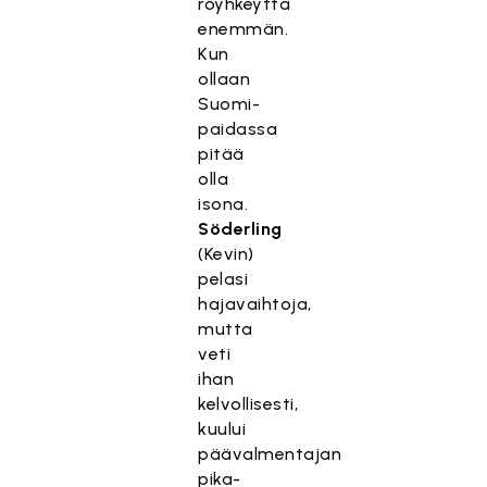
röyhkeyttä
enemmän.
Kun
ollaan
Suomi-
paidassa
pitää
olla
isona.
Söderling
(Kevin)
pelasi
hajavaihtoja,
mutta
veti
ihan
kelvollisesti,
kuului
päävalmentajan
pika-