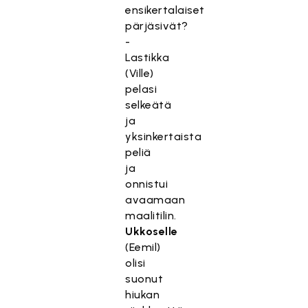
ensikertalaiset
pärjäsivät?
-
Lastikka
(Ville)
pelasi
selkeätä
ja
yksinkertaista
peliä
ja
onnistui
avaamaan
maalitilin.
Ukkoselle
(Eemil)
olisi
suonut
hiukan