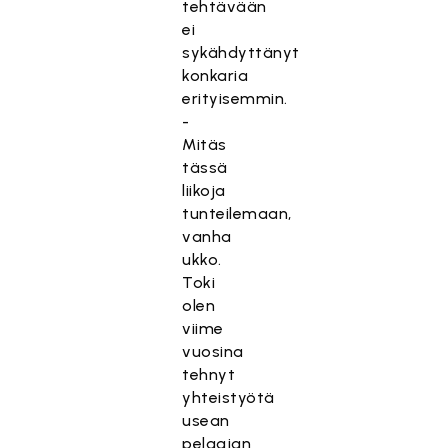
tehtävään
ei
sykähdyttänyt
konkaria
erityisemmin.
-
Mitäs
tässä
liikoja
tunteilemaan,
vanha
ukko.
Toki
olen
viime
vuosina
tehnyt
yhteistyötä
usean
pelaajan