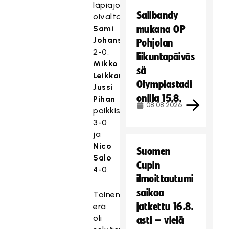
läpiajoon
Salibandy
oivaltanut
Sami
mukana OP
Johansson
Pohjolan
2-0,
liikuntapäiväs
Mikko
sä
Leikkanen
Olympiastadi
Jussi
onilla 15.8.
Pihan
08.08.2026
poikkisyötöstä
3-0
ja
Nico
Suomen
Salo
Cupin
4-0.
ilmoittautumi
saikaa
Toinen
jatkettu 16.8.
erä
oli
asti – vielä