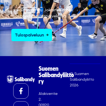
Jokainen ottelu. Jokainen maali.
Salibandyn tulospalvelussa.
Tulospalveluun
Suomen
© Suomen
Salibandyliitto
Salibandyliitto
ry
2026
Alakiventie
2,
00920