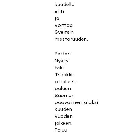
kaudella
ehti
jo
voittaa
Sveitsin
mestaruuden.
Petteri
Nykky
teki
Tshekki-
ottelussa
paluun
Suomen
päävalmentajaksi
kuuden
vuoden
jälkeen.
Paluu