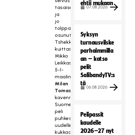
selvästi
ehtii mukaan
tasaisempi,
07.08.2026
ja
jo
tolppaan
Syksyn
osunut
Tshekki
turnausvilske
kuittasi
parhaimmilla
Mikko
an – katso
Leikkasen
pelit
5-1-
SalibandyTV:s
maalin
tä
Milan
06.08.2026
Tomasikin
kavennuksella.
Suomen
peli
Pelipassit
puhkesi
kaudelle
uudelleen
2026–27 nyt
kukkaan