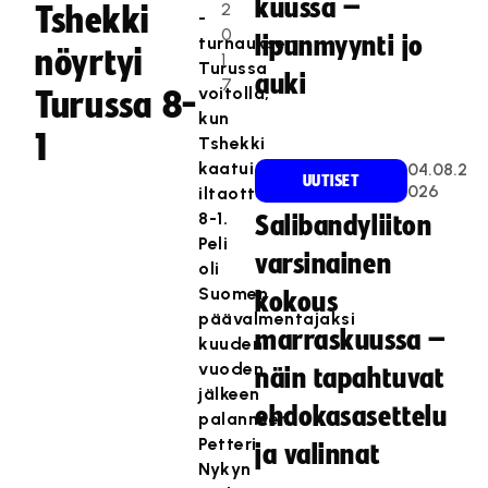
kuussa –
2
Tshekki
-
0
lipunmyynti jo
turnauksen
nöyrtyi
1
Turussa
auki
7
voitolla,
Turussa 8-
kun
1
Tshekki
kaatui
04.08.2
UUTISET
026
iltaottelussa
8-1.
Salibandyliiton
Peli
varsinainen
oli
Suomen
kokous
päävalmentajaksi
marraskuussa –
kuuden
vuoden
näin tapahtuvat
jälkeen
ehdokasasettelu
palanneen
Petteri
ja valinnat
Nykyn