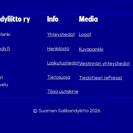
yliitto ry
Info
Media
lsinki
Yhteystiedot
Logot
dy.fi
Henkilöstö
Kuvapankki
Laskutustiedot
Viestinnän yhteystiedot
Tietosuoja
it
Tiedotteet (ePressi)
velu
Tilaa uutiskirje
© Suomen Salibandyliitto 2026