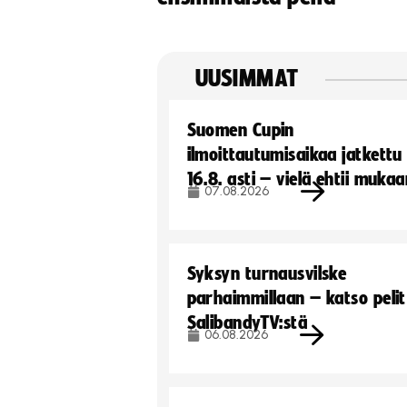
UUSIMMAT
Suomen Cupin
ilmoittautumisaikaa jatkettu
16.8. asti – vielä ehtii muka
07.08.2026
Syksyn turnausvilske
parhaimmillaan – katso pelit
SalibandyTV:stä
06.08.2026