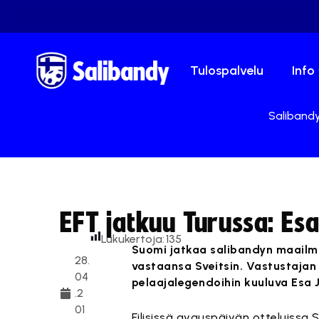
Tulospalvelu
Info
Salibandy
EFT jatkuu Turussa: Es
Lukukertoja:
135
Suomi jatkaa salibandyn maailma
28.
vastaansa Sveitsin. Vastustaja
04
pelaajalegendoihin kuuluva Esa J
.2
01
Eilisissä avauspäivän otteluissa S