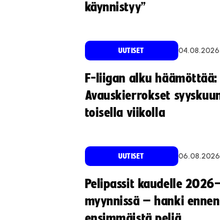
käynnistyy”
04.08.2026
UUTISET
F-liigan alku häämöttää:
Avauskierrokset syyskuu
toisella viikolla
06.08.2026
UUTISET
Pelipassit kaudelle 2026
myynnissä – hanki ennen
ensimmäistä peliä