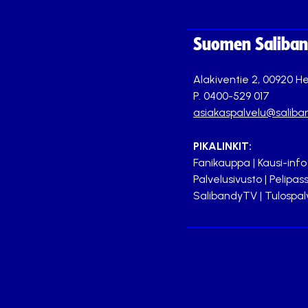
Suomen Saliband
Alakiventie 2, 00920 He
P. 0400-529 017
asiakaspalvelu@saliban
PIKALINKIT:
Fanikauppa
|
Kausi-info
Palvelusivusto
|
Pelipass
SalibandyTV
|
Tulospal