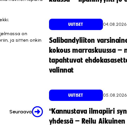
ekki.
04.08.2026
UUTISET
ohjelmassa on
Salibandyliiton varsinain
in, ja sitten onkin
kokous marraskuussa – 
tapahtuvat ehdokasasette
valinnat
05.08.2026
UUTISET
“Kannustava ilmapiiri sy
Seuraava
yhdessä – Reilu Aikuinen 