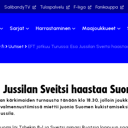
SalibandyTV
Tulospalvelu
F-liiga
Fanikauppa
Sarjat
Harrastaminen
Maajoukkueet
.fi
Uutiset
EFT jatkuu Turussa: Esa Jussilan Sveitsi haas
a Jussilan Sveitsi haastaa Su
n kärkimaiden turnausta tänään klo 18.30, jolloin jou
n valmennustiimissä miettii juonia Suomen kukistamise
ussila.
uomi löi Tshekin 8-1 ja Sveitsi piinasi Ruotsia loppuun sa