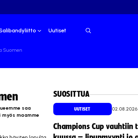
Salibandyliitto
Uutiset
taa Suomen
SUOSITTUA
omen
kkueemme saa
02.08.2026
UUTISET
ksi myös maamme
Champions Cup vauhtiin 
kuussa – lipunmyynti jo 
akka häviten lopulta