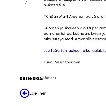
7
niukasti 5-6.
Tänään Marli Areenan päivä startt
Suomen joukkueen aloitti perjant
aamuharjoitus. Lounaan, levon ja 
aika siirtyä Marli Areenalle tositoi
Lue lisää turnauksen aikatauluist
Kuva: Anssi Koskinen
Uutiset
KATEGORIA:
Edellinen