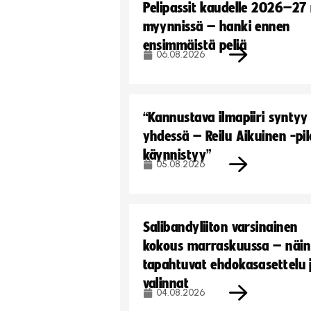
Pelipassit kaudelle 2026–27
myynnissä – hanki ennen
ensimmäistä peliä
06.08.2026
“Kannustava ilmapiiri syntyy
yhdessä – Reilu Aikuinen -pil
käynnistyy”
05.08.2026
Salibandyliiton varsinainen
kokous marraskuussa – näin
tapahtuvat ehdokasasettelu 
valinnat
04.08.2026