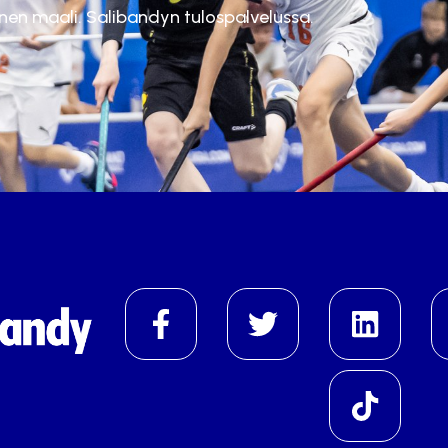
inen maali. Salibandyn tulospalvelussa.