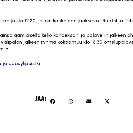
aa jo klo 12.30, jolloin kaukaloon juoksevat Ruotsi ja Tsh
ainsa aamiaisella kello kahdeksan, ja palaverin jälkeen 
välipalan jälkeen ryhmä kokoontuu klo 16.30 ottelupalaveri
miin.
a ja pääsylipuista
JAA: