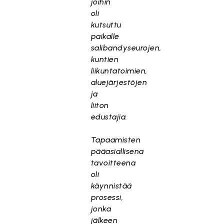
joihin
oli
kutsuttu
paikalle
salibandyseurojen,
kuntien
liikuntatoimien,
aluejärjestöjen
ja
liiton
edustajia.
Tapaamisten
pääasiallisena
tavoitteena
oli
käynnistää
prosessi,
jonka
jälkeen