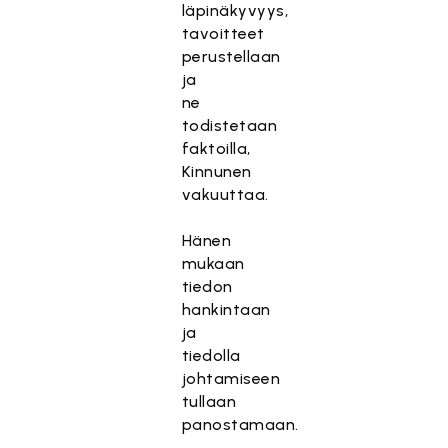
läpinäkyvyys,
tavoitteet
perustellaan
ja
ne
todistetaan
faktoilla,
Kinnunen
vakuuttaa.
Hänen
mukaan
tiedon
hankintaan
ja
tiedolla
johtamiseen
tullaan
panostamaan.