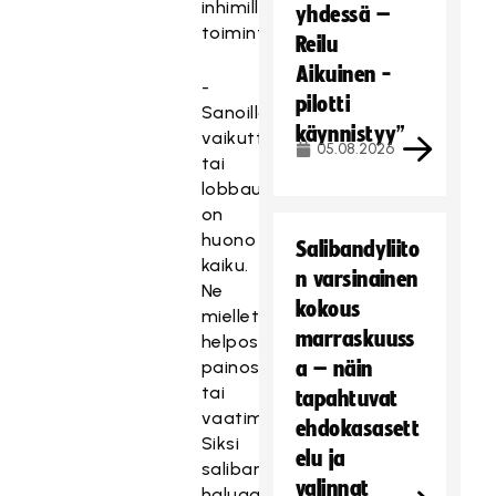
inhimillistä
yhdessä –
toimintaa.
Reilu
Aikuinen -
-
pilotti
Sanoilla
käynnistyy”
vaikuttamisella
05.08.2026
tai
lobbauksella
on
huono
Salibandyliito
kaiku.
n varsinainen
Ne
kokous
mielletään
marraskuuss
helposti
painostamiseksi
a – näin
tai
tapahtuvat
vaatimiseksi.
ehdokasasett
Siksi
elu ja
salibandy
valinnat
haluaa