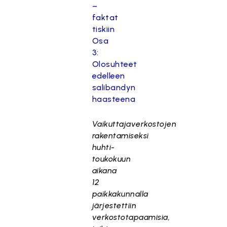
–
faktat
tiskiin
Osa
3:
Olosuhteet
edelleen
salibandyn
haasteena
Vaikuttajaverkostojen
rakentamiseksi
huhti-
toukokuun
aikana
12
paikkakunnalla
järjestettiin
verkostotapaamisia,