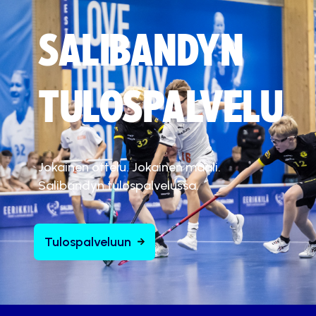
SALIBANDYN
TULOSPALVELU
Jokainen ottelu. Jokainen maali.
Salibandyn tulospalvelussa.
Tulospalveluun