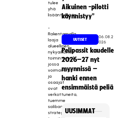
tulee
Aikuinen -pilotti
yhä
lisääntymään.
käynnistyy”
-
Rakentamalla
06.08.2
laaja
UUTISET
026
alueellinen
Pelipassit kaudelle
nykyaikainen
toimintamalli,
2026–27 nyt
jossa
myynnissä –
voimavarat
ja
hanki ennen
osaajat
ensimmäistä peliä
ovat
verkottuneita,
tuemme
salibandyn
UUSIMMAT
strategiasia