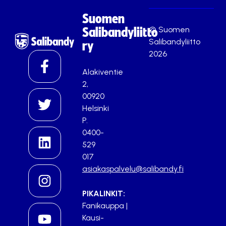
Suomen
© Suomen
Salibandyliitto
Salibandyliitto
ry
2026
Alakiventie
2,
00920
Helsinki
P.
0400-
529
017
asiakaspalvelu@salibandy.fi
PIKALINKIT:
Fanikauppa
|
Kausi-