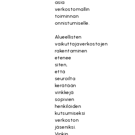
asia
verkostomallin
toiminnan
onnistumiselle.
Alueellisten
vaikuttajaverkostojen
rakentaminen
etenee
siten,
että
seuroilta
kerätään
vinkkejä
sopivien
henkilöiden
kutsumiseksi
verkoston
jäseniksi.
Vinkin