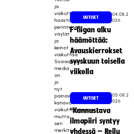
ja
vaikuttaa,
04.08.2
UUTISET
haastaa
026
perinteiset
F-liigan alku
väylät
häämöttää:
ja
keinot
Avauskierrokset
vaikuttaa.
syyskuun toisella
Sosiaalinen
media
viikolla
on
jo
nyt
05.08.2
painava
UUTISET
026
kanava
“Kannustava
vaikuttamisessa,
mutta
ilmapiiri syntyy
sen
merkitys
yhdessä – Reilu