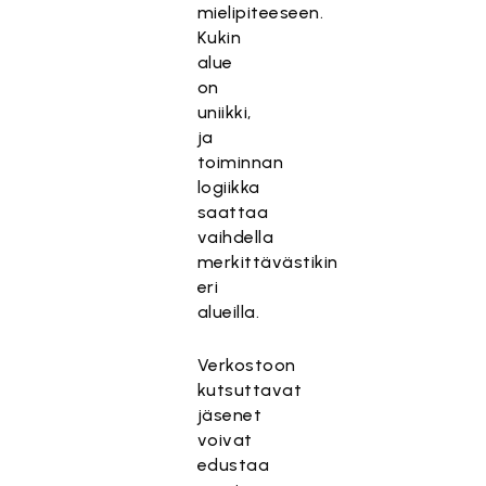
mielipiteeseen.
Kukin
alue
on
uniikki,
ja
toiminnan
logiikka
saattaa
vaihdella
merkittävästikin
eri
alueilla.
Verkostoon
kutsuttavat
jäsenet
voivat
edustaa