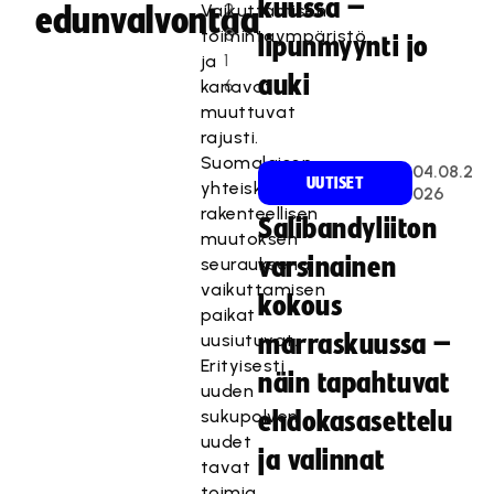
kuussa –
2
Vaikuttamisen
edunvalvontaa
0
toimintaympäristö
lipunmyynti jo
1
ja
auki
6
kanavat
muuttuvat
rajusti.
Suomalaisen
04.08.2
UUTISET
yhteiskunnan
026
rakenteellisen
Salibandyliiton
muutoksen
varsinainen
seurauksena
vaikuttamisen
kokous
paikat
uusiutuvat.
marraskuussa –
Erityisesti
näin tapahtuvat
uuden
sukupolven
ehdokasasettelu
uudet
ja valinnat
tavat
toimia