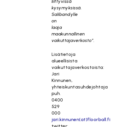
liittyvissä
kysymyksissä.
Salibandylle
on
laaja
maakunnallinen
vaikuttajaverkosto”.
Lisätietoja
alueellisista
vaikuttajaverkostoista:
Jari
Kinnunen,
yhteiskuntasuhdejohtaja
puh.
0400
529
000
jari.kinnunen(at)floorball.fi
twitter: