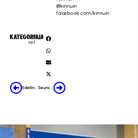
@kinnuin
facebook.com/kinnuin
Uuti
KATEGORIA:
JAA:
set
Edellinen
Seuraava