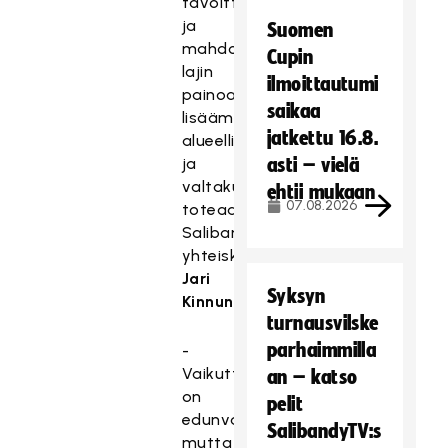
tavoitteita
ja
Suomen
mahdollistamme
Cupin
lajin
ilmoittautumi
painoarvon
saikaa
lisäämisen
jatkettu 16.8.
alueellisesti
ja
asti – vielä
valtakunnallisesti,
ehtii mukaan
07.08.2026
toteaa
Salibandyliiton
yhteiskuntasuhdejohtaja
Jari
Syksyn
Kinnunen
.
turnausvilske
parhaimmilla
-
Vaikuttaminen
an – katso
on
pelit
edunvalvontaa,
SalibandyTV:s
mutta