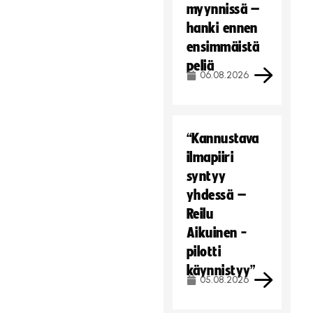
myynnissä –
hanki ennen
ensimmäistä
peliä
06.08.2026
“Kannustava
ilmapiiri
syntyy
yhdessä –
Reilu
Aikuinen -
pilotti
käynnistyy”
05.08.2026