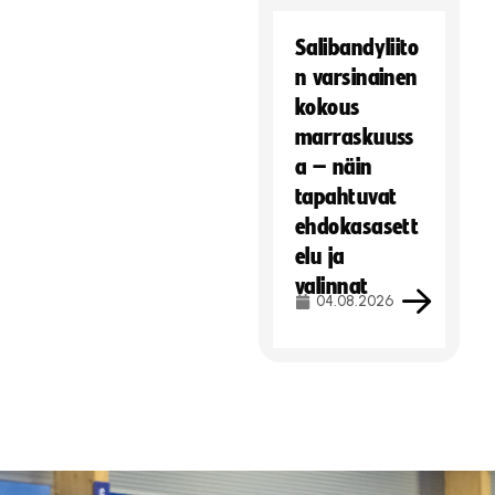
Salibandyliito
n varsinainen
kokous
marraskuuss
a – näin
tapahtuvat
ehdokasasett
elu ja
valinnat
04.08.2026