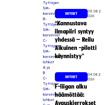
Tyttöjen
SM-
05.08.2
karsinnat
UUTISET
026
B-
“Kannustava
Tyttöjen
SM-
ilmapiiri syntyy
karsinnat
yhdessä – Reilu
C-
Tyttöjen
Aikuinen -pilotti
SM-
käynnistyy”
karsinnat
lohkot
A ja
B
04.08.2
UUTISET
C-
026
Tyttöjen
F-liigan alku
SM-
häämöttää:
karsinnat
lohkot
Avauskierrokset