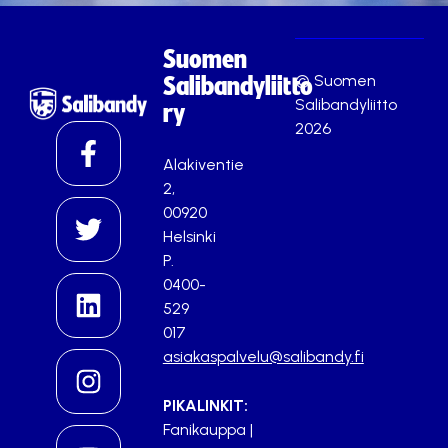
Suomen
© Suomen
Salibandyliitto
Salibandyliitto
ry
2026
Alakiventie
2,
00920
Helsinki
P.
0400-
529
017
asiakaspalvelu@salibandy.fi
PIKALINKIT:
Fanikauppa
|