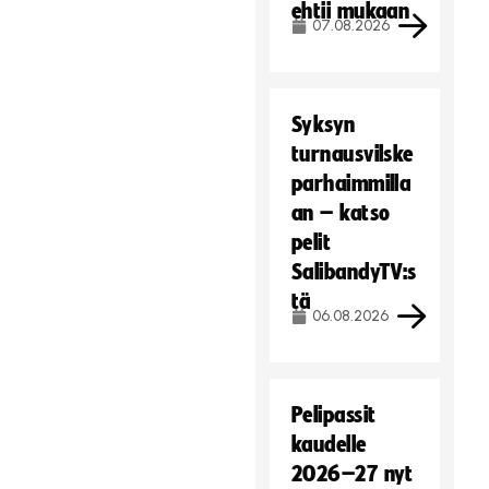
ehtii mukaan
07.08.2026
Syksyn
turnausvilske
parhaimmilla
an – katso
pelit
SalibandyTV:s
tä
06.08.2026
Pelipassit
kaudelle
2026–27 nyt