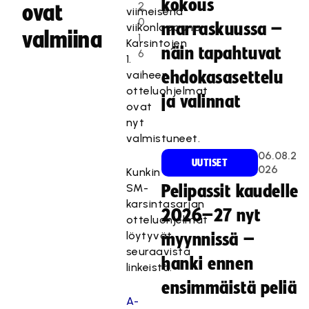
kokous
2
ovat
viimeisenä
0
marraskuussa –
viikonloppuna.
valmiina
1
Karsintojen
näin tapahtuvat
6
1.
vaiheen
ehdokasasettelu
otteluohjelmat
ja valinnat
ovat
nyt
valmistuneet.
06.08.2
UUTISET
026
Kunkin
SM-
Pelipassit kaudelle
karsintasarjan
2026–27 nyt
otteluohjelmat
löytyvät
myynnissä –
seuraavista
hanki ennen
linkeistä.
ensimmäistä peliä
A-