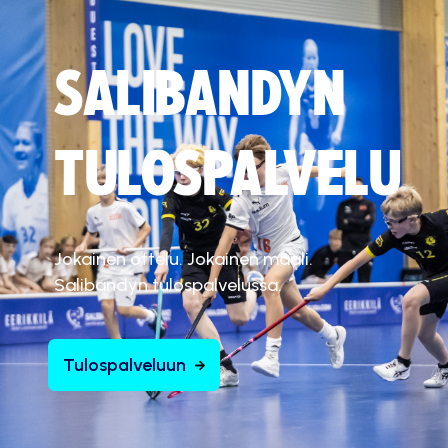
SALIBANDYN
TULOSPALVELU
Jokainen ottelu. Jokainen maali.
Salibandyn tulospalvelussa.
Tulospalveluun