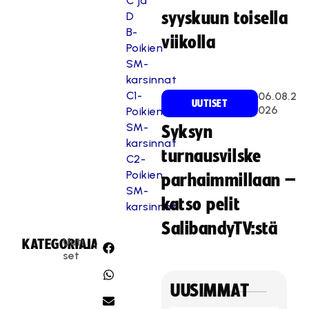
C ja
syyskuun toisella
D
B-
viikolla
Poikien
SM-
karsinnat
C1-
06.08.2
UUTISET
026
Poikien
SM-
Syksyn
karsinnat
turnausvilske
C2-
Poikien
parhaimmillaan –
SM-
katso pelit
karsinnat
SalibandyTV:stä
Uuti
KATEGORIA:
JAA:
set
UUSIMMAT