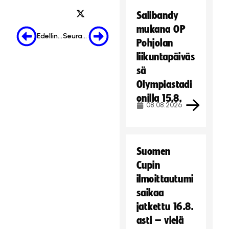
Salibandy
mukana OP
Edellinen
Seuraava
Pohjolan
liikuntapäiväs
sä
Olympiastadi
onilla 15.8.
08.08.2026
Suomen
Cupin
ilmoittautumi
saikaa
jatkettu 16.8.
asti – vielä