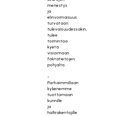
menestys
ja
elinvoimaisuus
turvataan
tulevaisuudessakin,
tulee
toimintaa
kyetä
visioimaan
faktatietojen
pohjalta.
-
Parhaimmillaan
kykenemme
tuottamaan
kunnille
ja
hallirakentajille