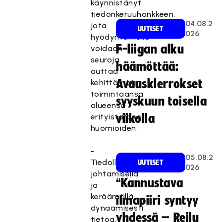
käynnistänyt
tiedonkeruuhankkeen,
04.08.2
jota
UUTISET
026
hyödyntämällä
F-liigan alku
voidaan
seuroja
häämöttää:
auttaa
Avauskierrokset
kehittämään
toimintaansa
syyskuun toisella
alueensa
erityistarpeet
viikolla
huomioiden.
-
05.08.2
Tiedolla
UUTISET
026
johtamisella
“Kannustava
ja
keräämällä
ilmapiiri syntyy
dynaamisesti
yhdessä – Reilu
tietoa,