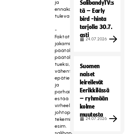
ja
SalibandyTV:s
ennakoimaan
tä – Early
tulevaa.
bird -hinta
tarjolla 30.7.
-
asti
Faktatiedon
24.07.2026
jakaminen
päätöksentekijöiden
päätöksenteon
tueksi,
Suomen
vähentää
naiset
epätietoisuutta
leireilevät
ja
Eerikkilässä
parhaimmillaan
– ryhmään
estää
virheellisten
kolme
johtopäätösten
muutosta
24.07.2026
tekemisen
esim.
salibandya