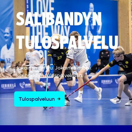
SALIBANDYN
TULOSPALVELU
Jokainen ottelu. Jokainen maali.
Salibandyn tulospalvelussa.
Tulospalveluun