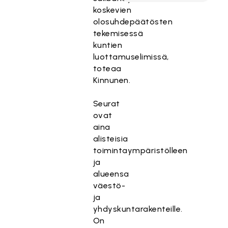
koskevien
olosuhdepäätösten
tekemisessä
kuntien
luottamuselimissä,
toteaa
Kinnunen.
Seurat
ovat
aina
alisteisia
toimintaympäristölleen
ja
alueensa
väestö-
ja
yhdyskuntarakenteille.
On