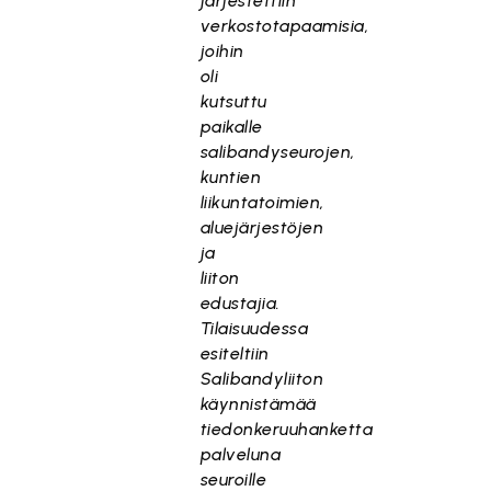
järjestettiin
verkostotapaamisia,
joihin
oli
kutsuttu
paikalle
salibandyseurojen,
kuntien
liikuntatoimien,
aluejärjestöjen
ja
liiton
edustajia.
Tilaisuudessa
esiteltiin
Salibandyliiton
käynnistämää
tiedonkeruuhanketta
palveluna
seuroille