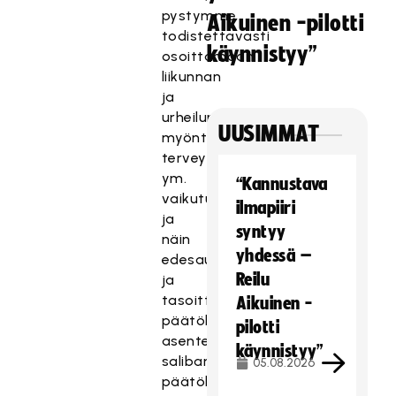
pystymme
Aikuinen -pilotti
todistettavasti
käynnistyy”
osoittamaan
liikunnan
ja
urheilun
UUSIMMAT
myönteisiä
terveys-
ym.
“Kannustava
vaikutuksia
ilmapiiri
ja
syntyy
näin
yhdessä –
edesauttaa
Reilu
ja
tasoittaa
Aikuinen -
päätöksentekijöiden
pilotti
asenteita
käynnistyy”
salibandymyönteisille
05.08.2026
päätöksille,