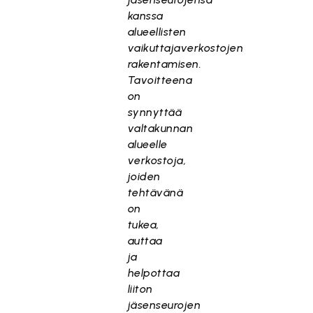
kanssa
alueellisten
vaikuttajaverkostojen
rakentamisen.
Tavoitteena
on
synnyttää
valtakunnan
alueelle
verkostoja,
joiden
tehtävänä
on
tukea,
auttaa
ja
helpottaa
liiton
jäsenseurojen