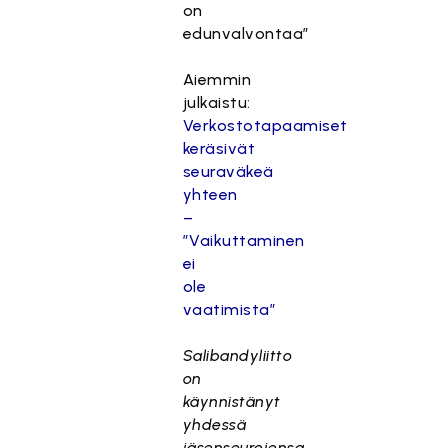
on
edunvalvontaa”
Aiemmin
julkaistu:
Verkostotapaamiset
keräsivät
seuraväkeä
yhteen
–
”Vaikuttaminen
ei
ole
vaatimista”
Salibandyliitto
on
käynnistänyt
yhdessä
jäsenseurojensa