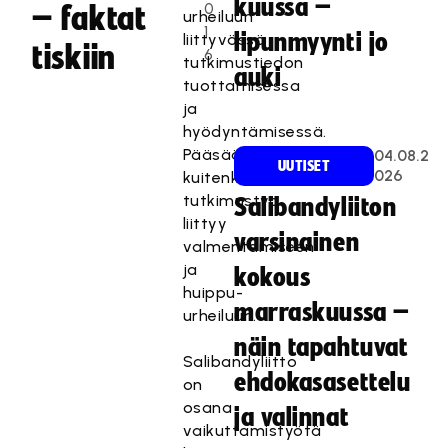
kuussa –
0
– faktat
urheiluun
1
lipunmyynti jo
liittyvässä
tiskiin
6
tutkimustiedon
auki
tuottamisessa
ja
hyödyntämisessä.
Pääsääntöisesti
04.08.2
UUTISET
026
kuitenkin
tutkimustyö
Salibandyliiton
liittyy
varsinainen
valmentamiseen
ja
kokous
huippu-
marraskuussa –
urheiluun.
näin tapahtuvat
Salibandyliitto
ehdokasasettelu
on
osana
ja valinnat
vaikuttamistyötä