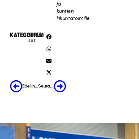
ja
kuntien
liikuntatoimille.
Uuti
KATEGORIA:
JAA:
set
Edellinen
Seuraava