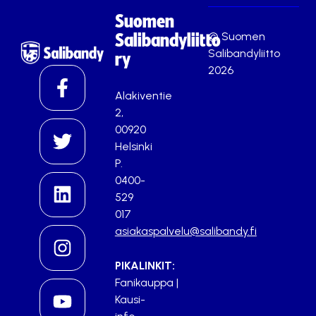
Suomen
© Suomen
Salibandyliitto
Salibandyliitto
ry
2026
Alakiventie
2,
00920
Helsinki
P.
0400-
529
017
asiakaspalvelu@salibandy.fi
PIKALINKIT:
Fanikauppa
|
Kausi-