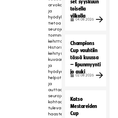
set syyskuun
arvokasta
toisella
ja
viikolla
hyödyllistä
04.08.2026
tietoa
seurojen
toiminnan
kehittämiseksi.
Champions
Historiallisten
Cup vauhtiin
kehityssarjojen
tässä kuussa
kuvaaminen
– lipunmyynti
ja
jo auki
hyödyntäminen
02.08.2026
helpottaa
ja
auttaa
seuroja
Katso
kohtaamaan
Mestareiden
tulevaisuuden
Cup
haasteet