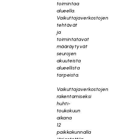
toimintaa
alueella.
Vaikuttajaverkostojen
tehtävät
ja
toimintatavat
määräytyvät
seurojen
akuuteista
alueellista
tarpeista.
Vaikuttajaverkostojen
rakentamiseksi
huhti-
toukokuun
aikana
12
paikkakunnalla