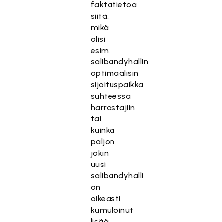
faktatietoa
siitä,
mikä
olisi
esim.
salibandyhallin
optimaalisin
sijoituspaikka
suhteessa
harrastajiin
tai
kuinka
paljon
jokin
uusi
salibandyhalli
on
oikeasti
kumuloinut
lisää