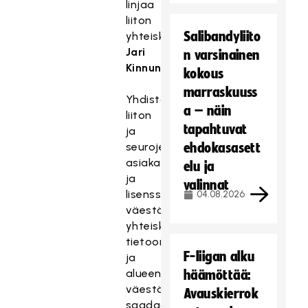
linjaa
liiton
Salibandyliito
yhteiskuntasuhdejohtaja
Jari
n varsinainen
Kinnunen
.
kokous
marraskuuss
Yhdistämällä
a – näin
liiton
tapahtuvat
ja
seurojen
ehdokasasett
asiakas-
elu ja
ja
valinnat
lisenssirekistereitä
04.08.2026
väestörekisterin
yhteiskunnalliseen
tietoon
F-liigan alku
ja
alueen
häämöttää:
väestöennusteisiin,
Avauskierrok
saadaan