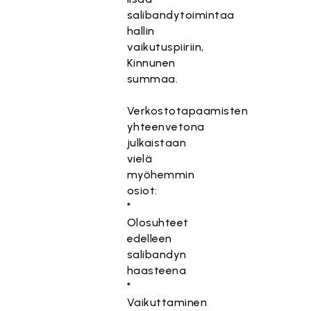
salibandytoimintaa
hallin
vaikutuspiiriin,
Kinnunen
summaa.
Verkostotapaamisten
yhteenvetona
julkaistaan
vielä
myöhemmin
osiot:
*
Olosuhteet
edelleen
salibandyn
haasteena
*
Vaikuttaminen