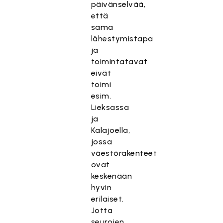
päivänselvää,
että
sama
lähestymistapa
ja
toimintatavat
eivät
toimi
esim.
Lieksassa
ja
Kalajoella,
jossa
väestörakenteet
ovat
keskenään
hyvin
erilaiset.
Jotta
seurojen