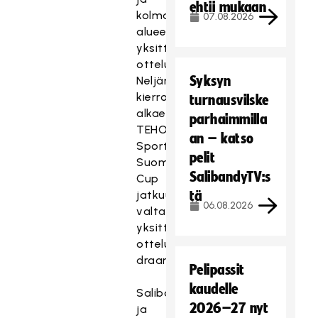
ehtii mukaan
kolmas
07.08.2026
alueellisesti
yksittäisinä
otteluina.
Syksyn
Neljännestä
kierroksesta
turnausvilske
alkaen
parhaimmilla
TEHO
an – katso
Sport
pelit
Suomen
SalibandyTV:s
Cup
jatkuu
tä
06.08.2026
valtakunnallisena
yksittäisten
otteluiden
draamana.
Pelipassit
kaudelle
Salibandyliigan
2026–27 nyt
ja