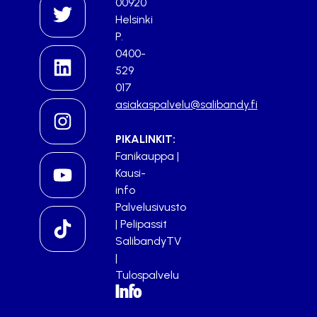
00920
Helsinki
P.
0400-
529
017
asiakaspalvelu@salibandy.fi
PIKALINKIT:
Fanikauppa
|
Kausi-
info
Palvelusivusto
|
Pelipassit
SalibandyTV
|
Tulospalvelu
Info