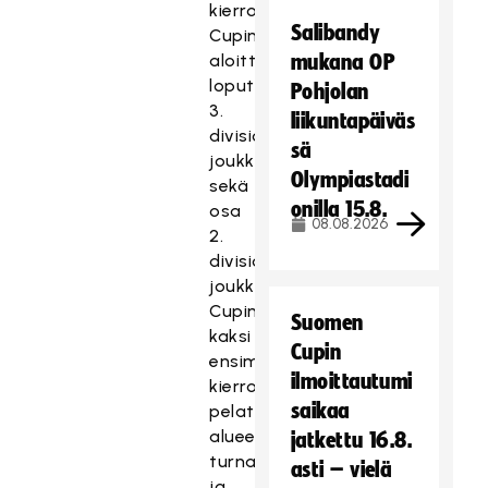
kierroksella
Salibandy
Cupin
aloittavat
mukana OP
loput
Pohjolan
3.
liikuntapäiväs
divisioonan
sä
joukkueet
Olympiastadi
sekä
onilla 15.8.
osa
08.08.2026
2.
divisioonan
joukkueista.
Cupin
Suomen
kaksi
Cupin
ensimmäistä
ilmoittautumi
kierrosta
saikaa
pelataan
alueellisesti
jatkettu 16.8.
turnausmuotoisina
asti – vielä
ja