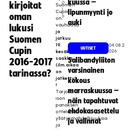
kuussa –
0
kirjoitat
Suomen
1
lipunmyynti jo
Cupiin
oman
6
on
auki
vauhdissa
lukusi
ja
Suomen
jatkuu
19.
04.08.2
Cupin
UUTISET
026
kesäkuuta
saakka
Salibandyliiton
2016-2017
(ilm.aikaa
varsinainen
tarinassa?
on
jatkettu)
kokous
!
marraskuussa –
Tarjolla
ison
näin tapahtuvat
panoksen
ehdokasasettelu
otteluita,
yllätysmahdollisuuksia
ja valinnat
ja