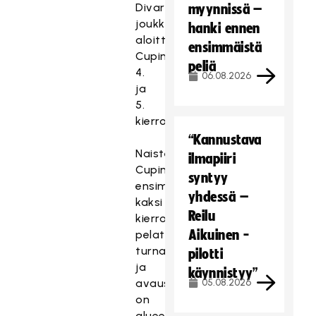
Divarin
myynnissä –
joukkueet
hanki ennen
aloittavat
ensimmäistä
Cupin
peliä
4.
06.08.2026
ja
5.
kierroksilta.
“Kannustava
Naisten
ilmapiiri
Cupin
syntyy
ensimmäiset
yhdessä –
kaksi
Reilu
kierrosta
Aikuinen -
pelataan
turnausmuotoisina,
pilotti
ja
käynnistyy”
avauskierros
05.08.2026
on
alueellinen.