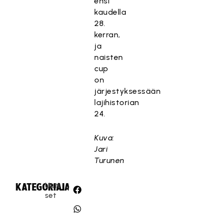
ensi
kaudella
28.
kerran,
ja
naisten
cup
on
järjestyksessään
lajihistorian
24.
Kuva:
Jari
Turunen
Uuti
KATEGORIA:
JAA:
set