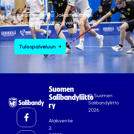
Jokainen ottelu. Jokainen maali.
Salibandyn tulospalvelussa.
Tulospalveluun
Suomen
© Suomen
Salibandyliitto
Salibandyliitto
ry
2026
Alakiventie
2,