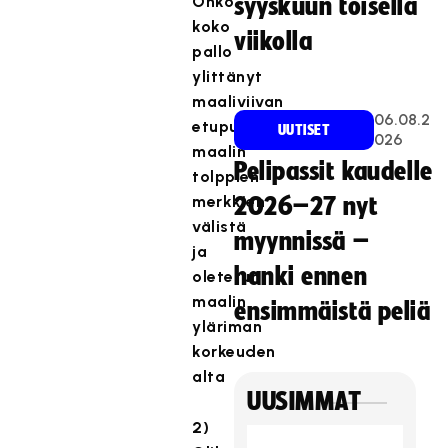
Onko
syyskuun toisella
koko
viikolla
pallo
ylittänyt
maaliviivan
06.08.2
etupuolelta
UUTISET
026
maalin
Pelipassit kaudelle
tolppien
merkkien
2026–27 nyt
välistä
myynnissä –
ja
hanki ennen
oletetun
maalin
ensimmäistä peliä
yläriman
korkeuden
alta
UUSIMMAT
2)