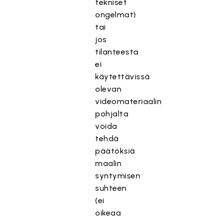
tekniset
ongelmat)
tai
jos
tilanteesta
ei
käytettävissä
olevan
videomateriaalin
pohjalta
voida
tehdä
päätöksiä
maalin
syntymisen
suhteen
(ei
oikeaa