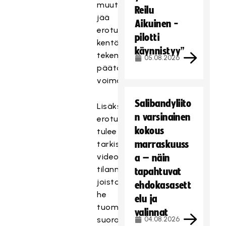
muuttamiselle,
Reilu
jää
Aikuinen -
erotuomareiden
pilotti
kentällä
käynnistyy”
tekemä
05.08.2026
päätös
voimaan.
Salibandyliito
Lisäksi
n varsinainen
erotuomareiden
kokous
tulee
marraskuuss
tarkistaa
videolta
a – näin
tilanne,
tapahtuvat
joista
ehdokasasett
he
elu ja
tuomitsevat
valinnat
suoran
04.08.2026