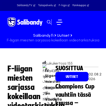
SalibandyTV
Tulospalvelu
F-liiga
Fanikauppa
Salibandy.fi
Uutiset
F-liigan miesten sarjassa kokeillaan videotarkistuksia
Lukukertoja:
155
F-liigan
SUOSITTUA
F-
Te
02.08.2
liigan
miesten
a
UUTISET
026
Na
miesten
sarjassa
Champions Cup
sk
sarjassa
ali
on
vauhtiin tässä
kokeillaan
1
kaudella
kuussa –
3
videotarkistuksia
2022-