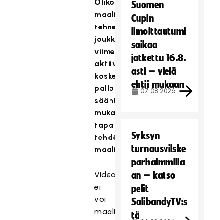
Oliko
Suomen
maalin
Cupin
tehneen
ilmoittautumi
joukkueen
saikaa
viimeinen
jatkettu 16.8.
aktiivinen
asti – vielä
kosketus
ehtii mukaan
palloon
07.08.2026
sääntöjen
mukainen
tapa
Syksyn
tehdä
turnausvilske
maali
parhaimmilla
Videomateriaalia
an – katso
ei
pelit
voi
SalibandyTV:s
maalinteon
tä