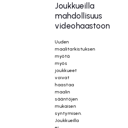
Joukkueilla
mahdollisuus
videohaastoon
Uuden
maalitarkistuksen
myötä
myös
joukkueet
voivat
haastaa
maalin
sääntöjen
mukaisen
syntymisen.
Joukkueilla
ei