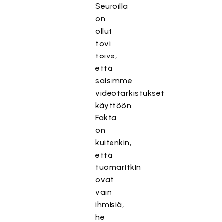
Seuroilla
on
ollut
tovi
toive,
että
saisimme
videotarkistukset
käyttöön.
Fakta
on
kuitenkin,
että
tuomaritkin
ovat
vain
ihmisiä,
he