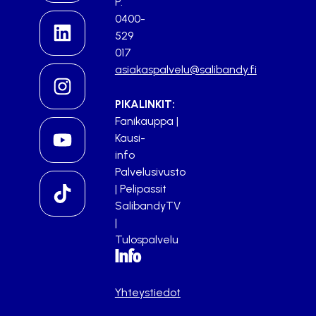
P.
0400-
529
017
asiakaspalvelu@salibandy.fi
PIKALINKIT:
Fanikauppa
|
Kausi-
info
Palvelusivusto
|
Pelipassit
SalibandyTV
|
Tulospalvelu
Info
Yhteystiedot