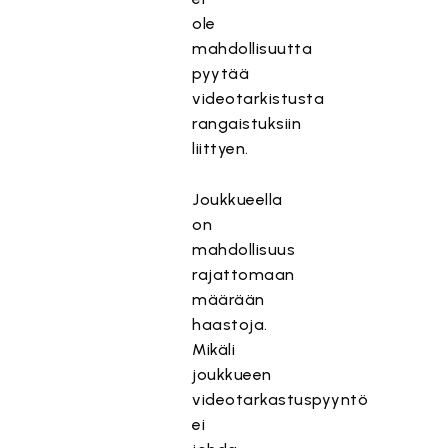
ole
mahdollisuutta
pyytää
videotarkistusta
rangaistuksiin
liittyen.
Joukkueella
on
mahdollisuus
rajattomaan
määrään
haastoja.
Mikäli
joukkueen
videotarkastuspyyntö
ei