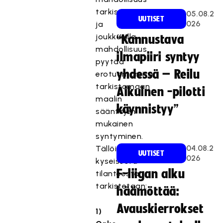
tarkistaa
05.08.2
UUTISET
026
ja
joukkueilla
“Kannustava
mahdollisuus
ilmapiiri syntyy
pyytää
yhdessä – Reilu
erotuomareita
tarkistamaan
Aikuinen -pilotti
maalin
käynnistyy”
sääntöjen
mukainen
syntyminen.
04.08.2
Tällöin
UUTISET
026
kyseisestä
F-liigan alku
tilanteesta
tarkistetaan:
häämöttää:
Avauskierrokset
1)