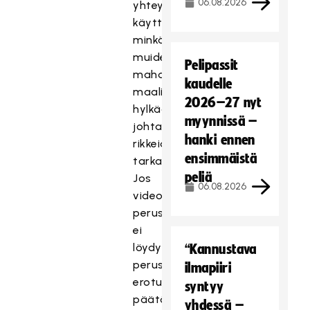
06.08.2026
yhteydessä
käyttää
minkään
muiden
Pelipassit
mahdolliseen
kaudelle
maalin
2026–27 nyt
hylkäämiseen
myynnissä –
johtavien
hanki ennen
rikkeiden
ensimmäistä
tarkasteluun.
peliä
Jos
06.08.2026
videon
perusteella
ei
löydy
“Kannustava
perusteita
ilmapiiri
erotuomareiden
syntyy
päätöksen
yhdessä –