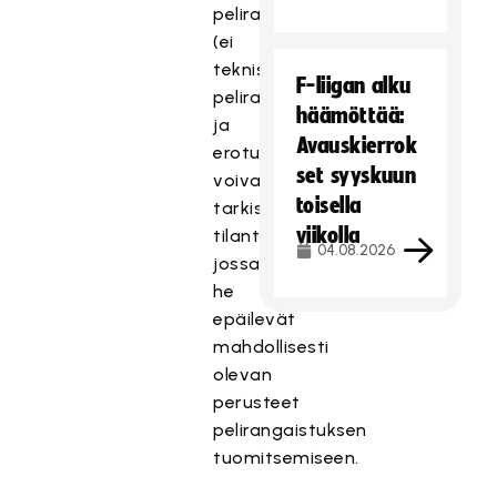
pelirangaistuksen
(ei
teknisiä
F-liigan alku
pelirangaistuksia)
häämöttää:
ja
Avauskierrok
erotuomarit
set syyskuun
voivat
toisella
tarkistaa
viikolla
tilanteen,
04.08.2026
jossa
he
epäilevät
mahdollisesti
olevan
perusteet
pelirangaistuksen
tuomitsemiseen.