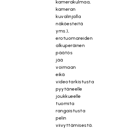
kamerakulmaa,
kameran
kuvalinjalla
näköesteitä
yms.),
erotuomareiden
alkuperäinen
päätös
jää
voimaan
eikä
videotarkistusta
pyytäneelle
joukkueelle
tuomita
rangaistusta
pelin
viivyttämisestä.