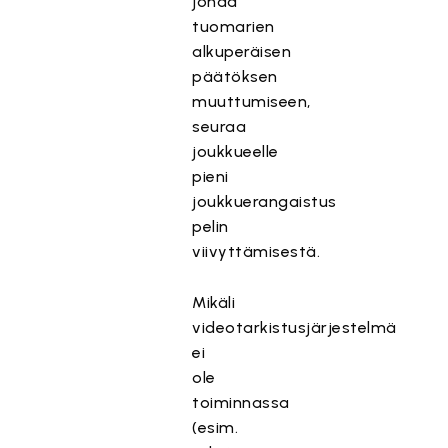
johda
tuomarien
alkuperäisen
päätöksen
muuttumiseen,
seuraa
joukkueelle
pieni
joukkuerangaistus
pelin
viivyttämisestä.
Mikäli
videotarkistusjärjestelmä
ei
ole
toiminnassa
(esim.