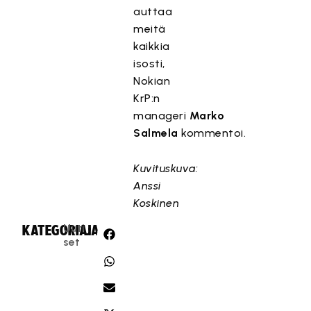
auttaa
meitä
kaikkia
isosti,
Nokian
KrP:n
manageri
Marko
Salmela
kommentoi.
Kuvituskuva:
Anssi
Koskinen
Uuti
KATEGORIA:
JAA:
set