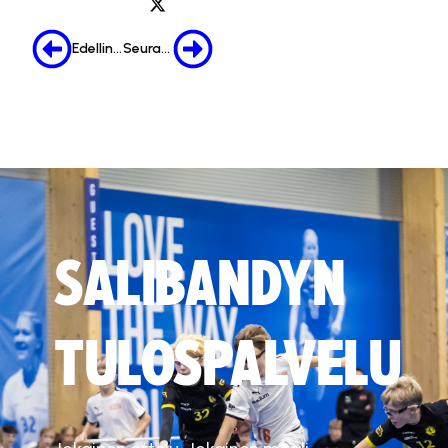
Edellinen
Seuraava
SALIBANDYN
TULOSPALVELU