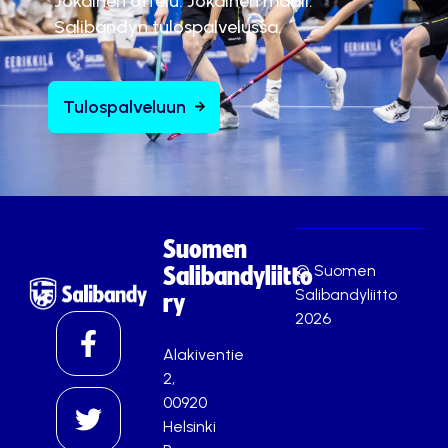
Jokainen ottelu. Jokainen maali.
Salibandyn tulospalvelussa.
Tulospalveluun
Suomen
© Suomen
Salibandyliitto
Salibandyliitto
ry
2026
Alakiventie
2,
00920
Helsinki