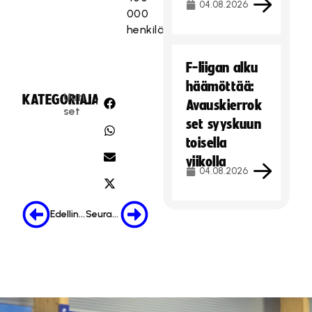
04.08.2026
000
henkilöä.
F-liigan alku
häämöttää:
Uuti
KATEGORIA:
JAA:
Avauskierrok
set
set syyskuun
toisella
viikolla
04.08.2026
Edellinen
Seuraava