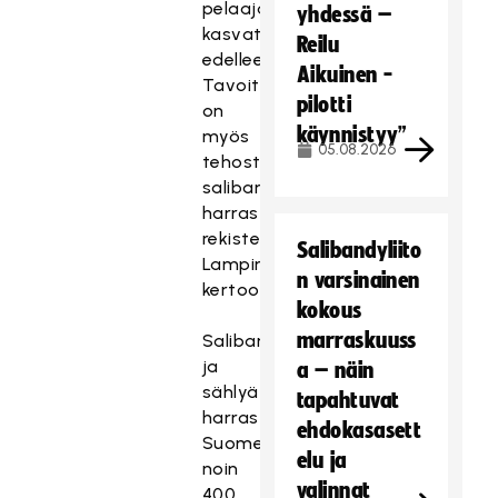
pelaajamäärien
yhdessä –
kasvattamiseksi
Reilu
edelleen.
Aikuinen -
Tavoitteenamme
pilotti
on
käynnistyy”
myös
05.08.2026
tehostaa
salibandyn
harrastajien
rekisteröintiä,
Salibandyliito
Lampinen
n varsinainen
kertoo.
kokous
marraskuuss
Salibandya
ja
a – näin
sählyä
tapahtuvat
harrastaa
ehdokasasett
Suomessa
elu ja
noin
valinnat
400