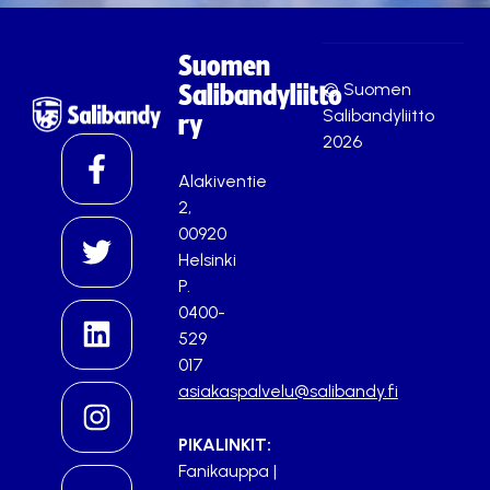
Suomen
© Suomen
Salibandyliitto
Salibandyliitto
ry
2026
Alakiventie
2,
00920
Helsinki
P.
0400-
529
017
asiakaspalvelu@salibandy.fi
PIKALINKIT:
Fanikauppa
|