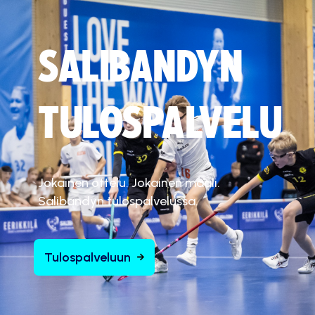
SALIBANDYN
TULOSPALVELU
Jokainen ottelu. Jokainen maali.
Salibandyn tulospalvelussa.
Tulospalveluun