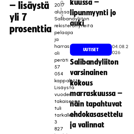
kuussa –
0
– lisäystä
2017
1
lipunmyynti jo
alussa
yli 7
7
Salibandyliiton
auki
rekisteröityneitä
prosenttia
pelaajia
ja
harrastajia
04.08.2
UUTISET
026
oli
peräti
Salibandyliiton
57
varsinainen
054
kappaletta.
kokous
Lisäystä
marraskuussa –
vuoden
takaiseen
näin tapahtuvat
tuli
ehdokasasettelu
tarkalleen
3
ja valinnat
827