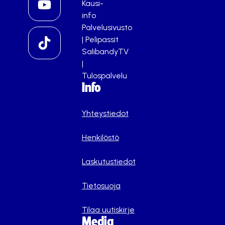
Kausi-
info
Palvelusivusto
|
Pelipassit
SalibandyTV
|
Tulospalvelu
Info
Yhteystiedot
Henkilöstö
Laskutustiedot
Tietosuoja
Tilaa uutiskirje
Media