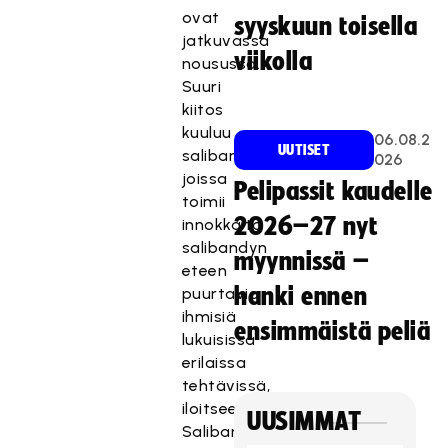
ovat
syyskuun toisella
jatkuvassa
viikolla
nousussa.
Suuri
kiitos
kuuluu
06.08.2
UUTISET
salibandyseuroille,
026
joissa
Pelipassit kaudelle
toimii
2026–27 nyt
innokkaita
salibandyn
myynnissä –
eteen
hanki ennen
puurtavia
ihmisiä
ensimmäistä peliä
lukuisissa
erilaissa
tehtävissä,
iloitsee
UUSIMMAT
Salibandyliiton