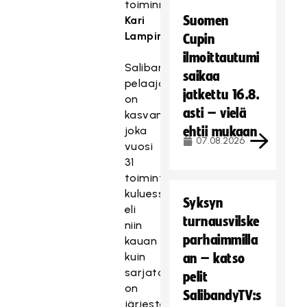
toiminnanjohtaja
Suomen
Kari
Lampinen
.
Cupin
ilmoittautumi
Salibandyliiton
saikaa
pelaajamäärä
jatkettu 16.8.
on
asti – vielä
kasvanut
joka
ehtii mukaan
07.08.2026
vuosi
31
toimintavuoden
kuluessa
Syksyn
eli
turnausvilske
niin
parhaimmilla
kauan
kuin
an – katso
sarjatoimintaa
pelit
on
SalibandyTV:s
järjestetty.