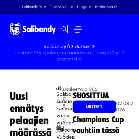
SalibandyTV
Tulospalvelu
F-liiga
Fanikauppa
Salibandy.fi
Uutiset
Uusi ennätys pelaajien määrässä – lisäystä yli 7
prosenttia
Lukukertoja:
266
Uusi
Salibandyn
SUOSITTUA
0
suosio
02.08.2
ennätys
8
UUTISET
kasvaa
026
.
vuosi
pelaajien
Champions Cup
0
vuoden
1.
vauhtiin tässä
jälkeen.
määrässä
2
Vuoden