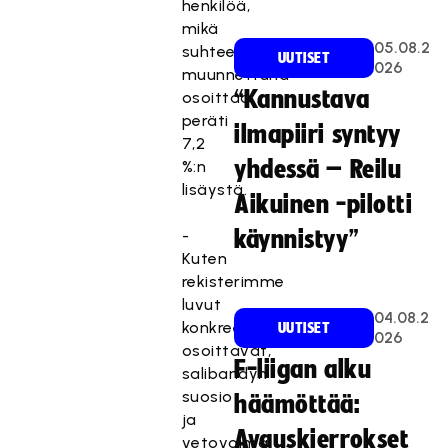
henkilöä,
mikä
05.08.2
suhteelliseksi
UUTISET
026
muunnettuna
“Kannustava
osoittaa
peräti
ilmapiiri syntyy
7,2
yhdessä – Reilu
%:n
lisäystä.
Aikuinen -pilotti
-
käynnistyy”
Kuten
rekisterimme
luvut
04.08.2
konkreettisesti
UUTISET
026
osoittavat,
F-liigan alku
salibandyn
suosio
häämöttää:
ja
Avauskierrokset
vetovoima