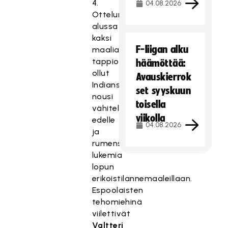
4.
04.08.2026
Ottelun
alussa
kaksi
F-liigan alku
maalia
tappiolla
häämöttää:
ollut
Avauskierrok
Indians
set syyskuun
nousi
toisella
vähitellen
viikolla
edelle
04.08.2026
ja
rumensi
lukemia
lopun
erikoistilannemaaleillaan.
Espoolaisten
tehomiehinä
viilettivät
Valtteri