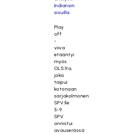
Indiansin
sivuilla
.
Play
off
-
viiva
etääntyi
myös
OLS:lta,
joka
taipui
kotonaan
sarjakolmonen
SPV:lle
5-9.
SPV
onnistui
avauserässä