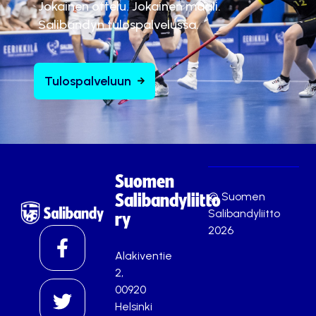
Jokainen ottelu. Jokainen maali.
Salibandyn tulospalvelussa.
Tulospalveluun
Suomen
© Suomen
Salibandyliitto
Salibandyliitto
ry
2026
Alakiventie
2,
00920
Helsinki