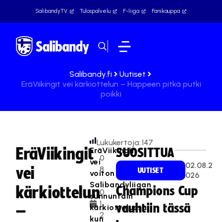
SalibandyTV
Tulospalvelu
F-liiga
Fanikauppa
Salibandy.fi
Uutiset
EräViikingit vei kärkiottelun – Happeen pitkä putki
poikki
Lukukertoja:
147
EräViikingit
EräViikingit
SUOSITTUA
0
vei
02.08.2
vei
8
UUTISET
voiton
026
.
Salibandyliigan
kärkiottelun
Champions Cup
0
sunnuntain
1.
vauhtiin tässä
kärkiottelussa
–
2
kun