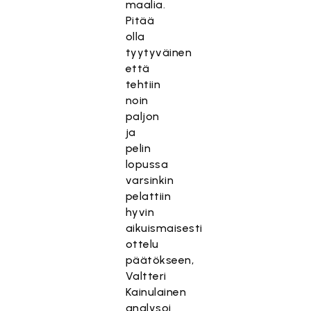
maalia.
Pitää
olla
tyytyväinen
että
tehtiin
noin
paljon
ja
pelin
lopussa
varsinkin
pelattiin
hyvin
aikuismaisesti
ottelu
päätökseen,
Valtteri
Kainulainen
analysoi