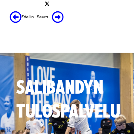
Edellinen
Seuraava
SALIBANDYN
TULOSPALVELU