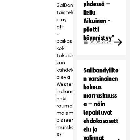
yhdessä –
SalBan
Reilu
taistelu
play
Aikuinen -
off
pilotti
-
käynnistyy”
paikasta
05.08.2026
koki
takaiskun,
kun
kahdeksantena
Salibandyliito
oleva
n varsinainen
Westend
kokous
Indians
marraskuuss
haki
a – näin
raumalaisilta
tapahtuvat
molemmat
pisteet
ehdokasasett
murskalukemin
elu ja
10-
valinnat