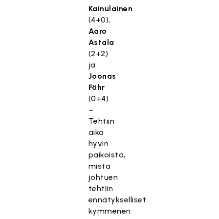
Kainulainen
(4+0),
Aaro
Astala
(2+2)
ja
Joonas
Föhr
(0+4).
–
Tehtiin
aika
hyvin
paikoista,
mistä
johtuen
tehtiin
ennätykselliset
kymmenen