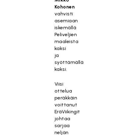
Kohonen
vahvisti
asemiaan
iskemällä
Peliveljien
maaleista
kaksi
ja
syöttämällä
kaksi.
Viisi
ottelua
peräkkäin
voittanut
EräViikingit
johtaa
sarjaa
neljän