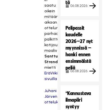
tä
saatu
06.08.2026
oikein
mitään
aikaan,
Pelipassit
ottelun
parhaana
kaudelle
palkittu
2026–27 nyt
kotijoukkueen
myynnissä –
maalivahti
hanki ennen
Santtu
ensimmäistä
Strandberg
mietti
peliä
06.08.2026
EräViikinkien
sivuilla
.
Juhani
“Kannustava
Järvenpään
ilmapiiri
ottelukuviin
syntyy