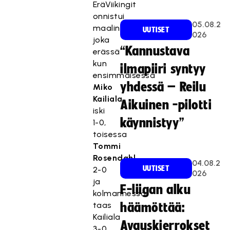
EräViikingit
onnistui
05.08.2
maalinteossa
UUTISET
026
joka
“Kannustava
erässä
kun
ilmapiiri syntyy
ensimmäisessä
yhdessä – Reilu
Miko
Kailiala
Aikuinen -pilotti
iski
käynnistyy”
1-0,
toisessa
Tommi
Rosendahl
04.08.2
UUTISET
2-0
026
ja
F-liigan alku
kolmannessa
taas
häämöttää:
Kailiala
Avauskierrokset
3-0.