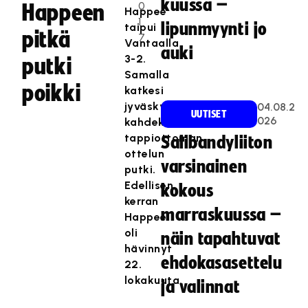
kuussa –
0
Happeen
Happee
1
lipunmyynti jo
taipui
pitkä
7
Vantaalla
auki
3-2.
putki
Samalla
poikki
katkesi
jyväskyläläisten
04.08.2
UUTISET
026
kahdeksan
tappiottoman
Salibandyliiton
ottelun
varsinainen
putki.
Edellisen
kokous
kerran
marraskuussa –
Happee
oli
näin tapahtuvat
hävinnyt
ehdokasasettelu
22.
lokakuuta.
ja valinnat