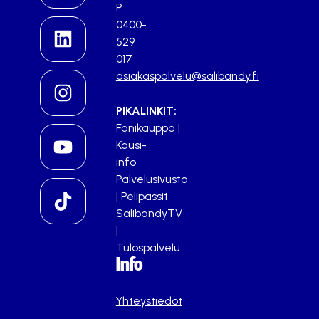
P.
0400-
529
017
asiakaspalvelu@salibandy.fi
PIKALINKIT:
Fanikauppa
|
Kausi-
info
Palvelusivusto
|
Pelipassit
SalibandyTV
|
Tulospalvelu
Info
Yhteystiedot