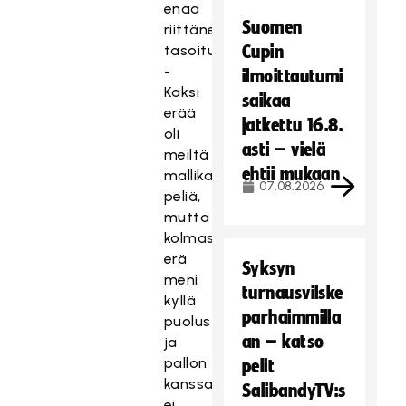
enää
Suomen
riittäneet
tasoitukseen.
Cupin
-
ilmoittautumi
Kaksi
saikaa
erää
jatkettu 16.8.
oli
asti – vielä
meiltä
ehtii mukaan
mallikasta
07.08.2026
peliä,
mutta
kolmas
erä
Syksyn
meni
turnausvilske
kyllä
parhaimmilla
puolustamiseksi
an – katso
ja
pallon
pelit
kanssa
SalibandyTV:s
ei