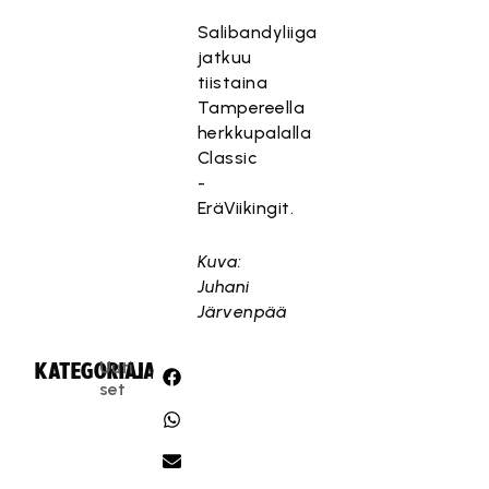
Salibandyliiga
jatkuu
tiistaina
Tampereella
herkkupalalla
Classic
-
EräViikingit.
Kuva:
Juhani
Järvenpää
Uuti
KATEGORIA:
JAA:
set