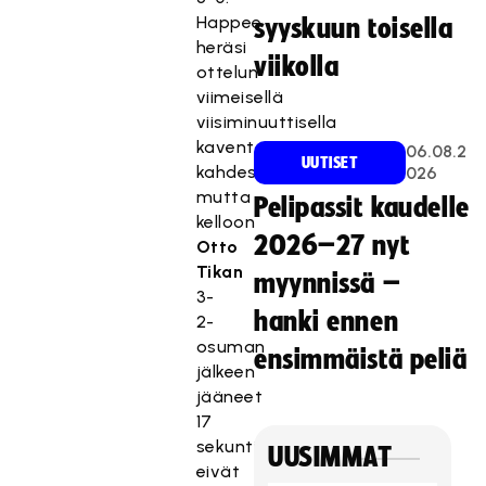
Happee
syyskuun toisella
heräsi
viikolla
ottelun
viimeisellä
viisiminuuttisella
kaventamaan
06.08.2
UUTISET
kahdesti,
026
mutta
Pelipassit kaudelle
kelloon
2026–27 nyt
Otto
Tikan
myynnissä –
3-
hanki ennen
2-
osuman
ensimmäistä peliä
jälkeen
jääneet
17
sekuntia
UUSIMMAT
eivät