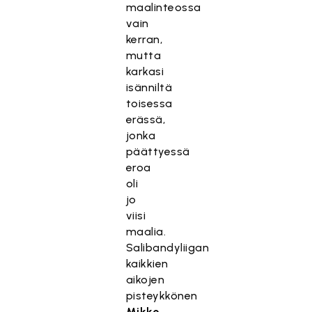
maalinteossa
vain
kerran,
mutta
karkasi
isänniltä
toisessa
erässä,
jonka
päättyessä
eroa
oli
jo
viisi
maalia.
Salibandyliigan
kaikkien
aikojen
pisteykkönen
Mikko