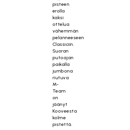
pisteen
erolla
kaksi
ottelua
vähemmän
pelanneeseen
Classiciin.
Suoran
putoajan
paikalla
jumbona
riutuva
M-
Team
on
jäänyt
Kooveesta
kolme
pistettä.