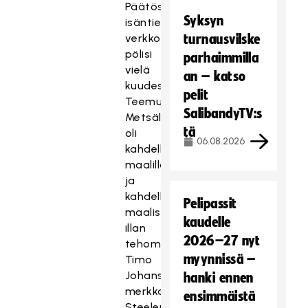
Päätösjaksolla
Syksyn
isäntien
verkko
turnausvilske
pölisi
parhaimmilla
vielä
an – katso
kuudesti.
pelit
Teemu
SalibandyTV:s
Metsälä
tä
oli
06.08.2026
kahdella
maalillaan
ja
kahdella
Pelipassit
maalisyötöllään
kaudelle
illan
2026–27 nyt
tehomies.
myynnissä –
Timo
Johansson
hanki ennen
merkkautti
ensimmäistä
Steelersille