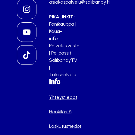
asiakaspalvelu@salibandy.fi
PIKALINKIT:
Fanikauppa
|
Kausi-
info
Palvelusivusto
|
Pelipassit
SalibandyTV
|
Tulospalvelu
Info
Yhteystiedot
Henkilöstö
Laskutustiedot