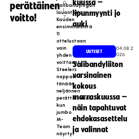
kuussa –
0
perättäinen
Salibandyliigan
1
lipunmyynti jo
lauantaita.
voitto!
7
Kauden
auki
ensimmäisistä
11
ottelustaan
vain
04.08.2
UUTISET
026
yhden
voittanut
Salibandyliiton
Steelers
varsinainen
nappasi
tänään
kokous
neljännen
marraskuussa –
perättäisensä,
kun
näin tapahtuvat
jumbo
ehdokasasettelu
M-
Team
ja valinnat
nöyrtyi