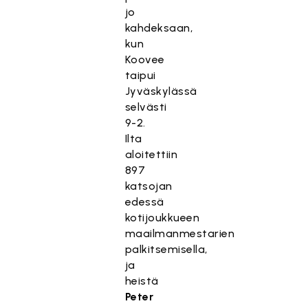
jo
kahdeksaan,
kun
Koovee
taipui
Jyväskylässä
selvästi
9-2.
Ilta
aloitettiin
897
katsojan
edessä
kotijoukkueen
maailmanmestarien
palkitsemisella,
ja
heistä
Peter