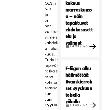
kokous
OLS:n
5-3
marraskuuss
ja
a – näin
on
tapahtuvat
nyt
ehdokasasett
voittanut
elu ja
viimeisistä
valinnat
kahdeksasta
04.08.2026
ottelustaan
kuusi.
Turkulaiset
repivät
F-liigan alku
ratkaisevan
häämöttää:
eron
Avauskierrok
kolmannessa
erässä,
set syyskuun
kun
toisella
Jani
viikolla
Hyytiäinen
,
04.08.2026