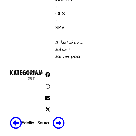
ja
OLS
-
SPV.
Arkistokuva:
Juhani
Järvenpää
Uuti
KATEGORIA:
JAA:
set
Edellinen
Seuraava