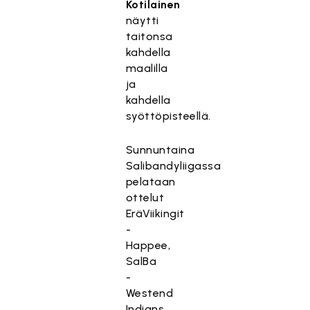
Kotilainen
näytti
taitonsa
kahdella
maalilla
ja
kahdella
syöttöpisteellä.
Sunnuntaina
Salibandyliigassa
pelataan
ottelut
EräViikingit
-
Happee,
SalBa
-
Westend
Indians