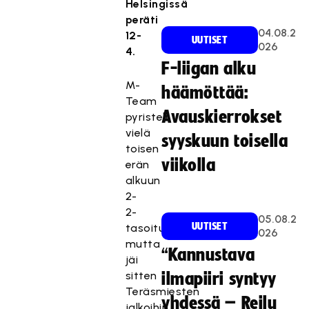
Helsingissä
peräti
04.08.2
12-
UUTISET
026
4.
F-liigan alku
M-
häämöttää:
Team
Avauskierrokset
pyristeli
vielä
syyskuun toisella
toisen
viikolla
erän
alkuun
2-
2-
05.08.2
UUTISET
tasoituksen
026
mutta
“Kannustava
jäi
sitten
ilmapiiri syntyy
Teräsmiesten
yhdessä – Reilu
jalkoihin.