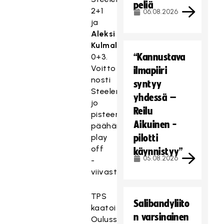
peliä
2+1
06.08.2026
ja
Aleksi
Kulmala
“Kannustava
0+3.
Voitto
ilmapiiri
nosti
syntyy
Steelersin
yhdessä –
jo
Reilu
pisteen
Aikuinen -
päähän
play
pilotti
off
käynnistyy”
05.08.2026
-
viivasta.
TPS
Salibandyliito
kaatoi
n varsinainen
Oulussa