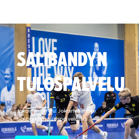
SALIBANDYN
TULOSPALVELU
Jokainen ottelu. Jokainen maali.
Salibandyn tulospalvelussa.