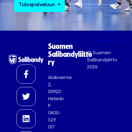
Tulospalveluun
Suomen
© Suomen
Salibandyliitto
Salibandyliitto
ry
2026
Alakiventie
2,
00920
Helsinki
P.
0400-
529
017