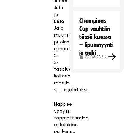
Juuso
Alin
ja
Champions
Eero
Jalo
Cup vauhtiin
muuttivat
tässä kuussa
puolessatoista
– lipunmyynti
minuutissa
jo auki
2-
02.08.2026
2-
tasalukemat
kolmen
maalin
vierasjohdoksi.
Happee
venytti
tappiottomien
otteluiden
putkensa