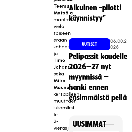
Teemu
Aikuinen -pilotti
Metsälä
käynnistyy”
maalasi
vielä
toiseen
erään
06.08.2
UUTISET
kahdesti
026
ja
Pelipassit kaudelle
Timo
2026–27 nyt
Johansson
sekä
myynnissä –
Miiro
hanki ennen
Maunula
kertaalleen
ensimmäistä peliä
muuttaen
lukemiksi
6-
2-
UUSIMMAT
vierasjohdon.