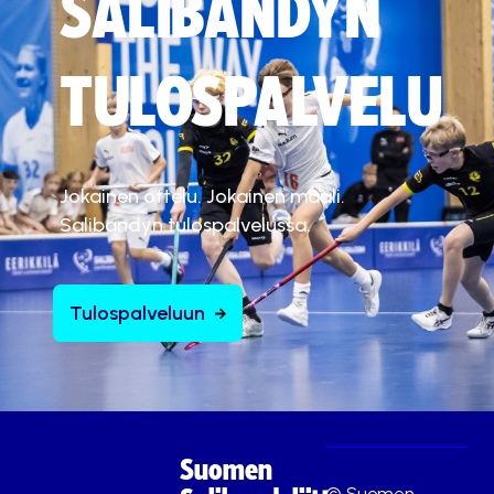
SALIBANDYN
TULOSPALVELU
Jokainen ottelu. Jokainen maali.
Salibandyn tulospalvelussa.
Tulospalveluun
Suomen
© Suomen