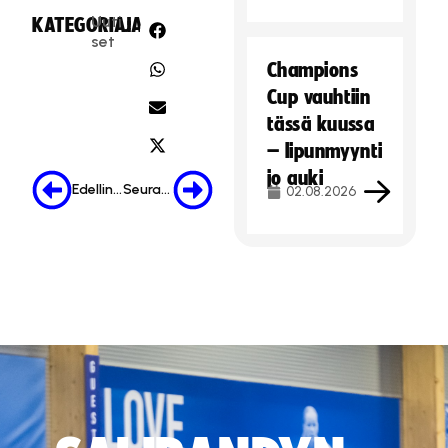
Uuti
KATEGORIA:
JAA:
set
Champions
Cup vauhtiin
tässä kuussa
– lipunmyynti
jo auki
Edellinen
Seuraava
02.08.2026