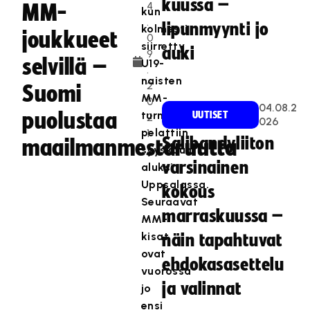
kuussa –
4
MM-
kun
.
lipunmyynti jo
kolmesti
joukkueet
0
siirretty
auki
9
selvillä –
U19-
.
naisten
2
Suomi
MM-
0
04.08.2
puolustaa
turnaus
UUTISET
2
026
pelattiin
1
Salibandyliiton
maailmanmestaruutta
syyskuun
varsinainen
aluksi
Uppsalassa.
kokous
Seuraavat
marraskuussa –
MM-
kisat
näin tapahtuvat
ovat
ehdokasasettelu
vuorossa
ja valinnat
jo
ensi