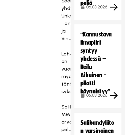
Seelanti,
peliä
06.08.2026
yhdysvallat,
Unkari,
Tanska
ja
“Kannustava
Singapore
ilmapiiri
syntyy
Lohkoarvonta
yhdessä –
on
Reilu
vuorossa
Aikuinen -
myöhemmin
pilotti
tänä
käynnistyy”
syksynä.
05.08.2026
Salibandyn
MM-
arvosta
Salibandyliito
pelataan
n varsinainen