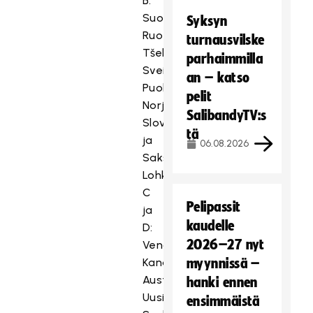
B:
Suomi,
Syksyn
Ruotsi,
turnausvilske
Tšekki,
parhaimmilla
Sveitsi,
an – katso
Puola,
pelit
Norja,
SalibandyTV:s
Slovakia
tä
ja
06.08.2026
Saksa
Lohkot
C
Pelipassit
ja
kaudelle
D:
2026–27 nyt
Venäjä,
Kanada,
myynnissä –
Australia,
hanki ennen
Uusi-
ensimmäistä