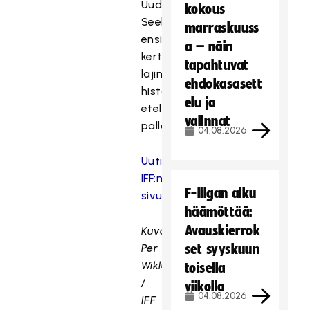
Uudessa-
kokous
Seelannissa
marraskuuss
ensi
a – näin
kertaa
tapahtuvat
lajin
ehdokasasett
historiassa
elu ja
eteläisellä
valinnat
pallonpuoliskolla.
04.08.2026
Uutinen
IFF:n
F-liigan alku
sivuilla
häämöttää:
Avauskierrok
Kuva:
Per
set syyskuun
Wiklund
toisella
/
viikolla
04.08.2026
IFF