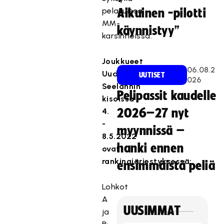
pelatuissa
Aikuinen -pilotti
MM-
käynnistyy”
karsinnoissa.
Joukkueet
06.08.2
Uuden-
UUTISET
026
Seelannin
Pelipassit kaudelle
kisoissa
4.
2026–27 nyt
-
myynnissä –
8.5.2022
hanki ennen
ovat
rankingjärjestyksessä:
ensimmäistä peliä
Lohkot
A
UUSIMMAT
ja