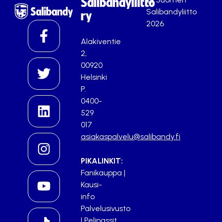
Salibandyliitto
Salibandyliitto
ry
2026
Alakiventie
2,
00920
Helsinki
P.
0400-
529
017
asiakaspalvelu@salibandy.fi
PIKALINKIT:
Fanikauppa
|
Kausi-
info
Palvelusivusto
|
Pelipassit