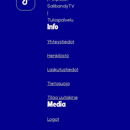
SalibandyTV
|
Tulospalvelu
Info
Yhteystiedot
Henkilöstö
Laskutustiedot
Tietosuoja
Tilaa uutiskirje
Media
Logot