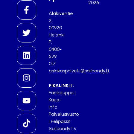
2026
Alakiventie
2,
00920
Helsinki
P.
0400-
529
017
asiakaspalvelu@salibandy.fi
PIKALINKIT:
Fanikauppa
|
Kausi-
info
Palvelusivusto
|
Pelipassit
SalibandyTV