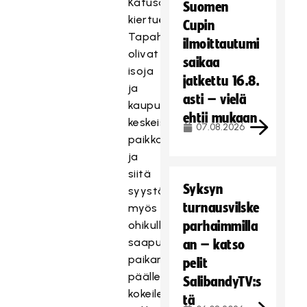
Katusähly-
Suomen
kiertue.
Cupin
Tapahtumat
ilmoittautumi
olivat
saikaa
isoja
jatkettu 16.8.
ja
asti – vielä
kaupunkien
ehtii mukaan
keskeisimmillä
07.08.2026
paikkakunnilla
ja
siitä
Syksyn
syystä
turnausvilske
myös
ohikulkijoita
parhaimmilla
saapui
an – katso
paikan
pelit
päälle
SalibandyTV:s
kokeilemaan
tä