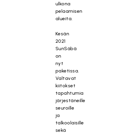
ulkona
pelaamisen
alueita.
Kesän
2021
SunSäbä
on
nyt
paketissa.
Valtavat
kiitokset
tapahtumia
järjestäneille
seuroille
ja
talkoolaisille
sekä