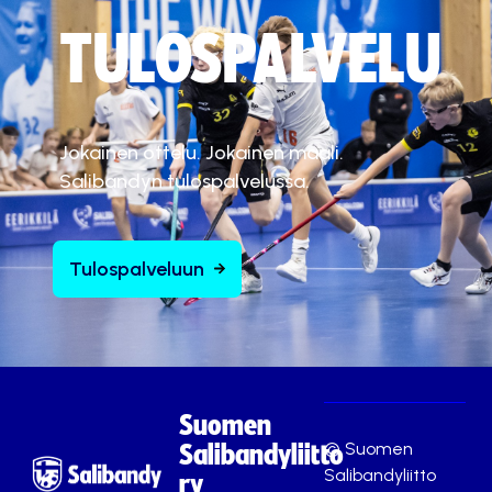
TULOSPALVELU
Jokainen ottelu. Jokainen maali.
Salibandyn tulospalvelussa.
Tulospalveluun
Suomen
© Suomen
Salibandyliitto
Salibandyliitto
ry