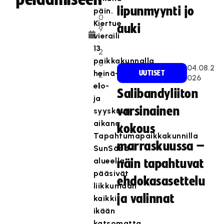
.
lipunmyynti jo
päin.
0
Kiertue
auki
9
vieraili
.
13
2
paikkakunnalla
0
04.08.2
heinä-,
UUTISET
2
026
elo-
1
Salibandyliiton
ja
varsinainen
syyskuun
aikana.
kokous
Tapahtumapaikkakunnilla
marraskuussa –
SunSäbä-
alueella
näin tapahtuvat
pääsivät
ehdokasasettelu
liikkumaan
ja valinnat
kaikki
ikään
katsomatta