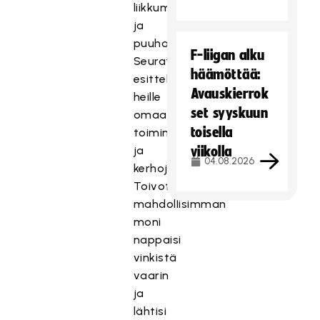
liikkumaan
ja
puuhailemaan.
F-liigan alku
Seurat
häämöttää:
esittelivät
Avauskierrok
heille
set syyskuun
omaa
toisella
toimintaansa
ja
viikolla
04.08.2026
kerhoja.
Toivottavasti
mahdollisimman
moni
nappaisi
vinkistä
vaarin
ja
lähtisi