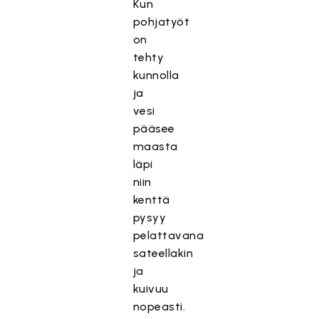
Kun
pohjatyöt
on
tehty
kunnolla
ja
vesi
pääsee
maasta
läpi
niin
kenttä
pysyy
pelattavana
sateellakin
ja
kuivuu
nopeasti.