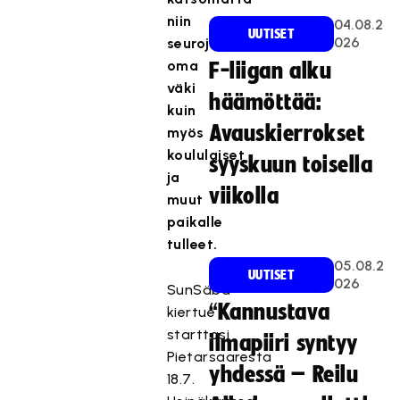
niin
04.08.2
UUTISET
026
seurojen
oma
F-liigan alku
väki
häämöttää:
kuin
Avauskierrokset
myös
koululaiset
syyskuun toisella
ja
viikolla
muut
paikalle
tulleet.
05.08.2
UUTISET
026
SunSäbä-
“Kannustava
kiertue
starttasi
ilmapiiri syntyy
Pietarsaaresta
yhdessä – Reilu
18.7.