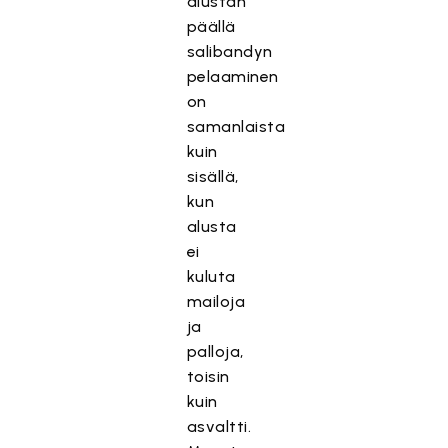
alustan
päällä
salibandyn
pelaaminen
on
samanlaista
kuin
sisällä,
kun
alusta
ei
kuluta
mailoja
ja
palloja,
toisin
kuin
asvaltti.