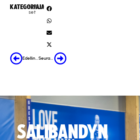
Uuti
KATEGORIA:
JAA:
set
Edellinen
Seuraava
SALIBANDYN