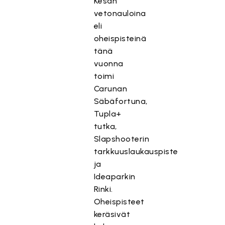
Kesän
vetonauloina
eli
oheispisteinä
tänä
vuonna
toimi
Carunan
Säbäfortuna,
Tupla+
tutka,
Slapshooterin
tarkkuuslaukauspiste
ja
Ideaparkin
Rinki.
Oheispisteet
keräsivät