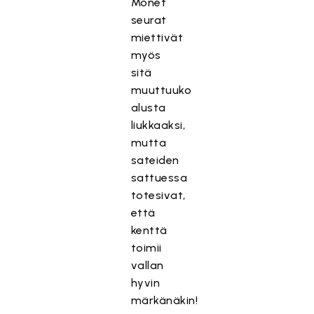
Monet
seurat
miettivät
myös
sitä
muuttuuko
alusta
liukkaaksi,
mutta
sateiden
sattuessa
totesivat,
että
kenttä
toimii
vallan
hyvin
märkänäkin!