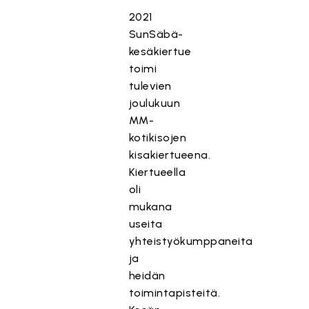
2021
SunSäbä-
kesäkiertue
toimi
tulevien
joulukuun
MM-
kotikisojen
kisakiertueena.
Kiertueella
oli
mukana
useita
yhteistyökumppaneita
ja
heidän
toimintapisteitä.