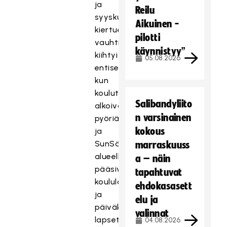
ja
Reilu
syyskuussa
Aikuinen -
kiertueen
pilotti
vauhti
käynnistyy”
kiihtyi
05.08.2026
entisestään,
kun
koulut
Salibandyliito
alkoivat
n varsinainen
pyöriä
kokous
ja
SunSäbä-
marraskuuss
alueelle
a – näin
pääsivät
tapahtuvat
koululaiset
ehdokasasett
ja
elu ja
päiväkotien
valinnat
lapset
04.08.2026