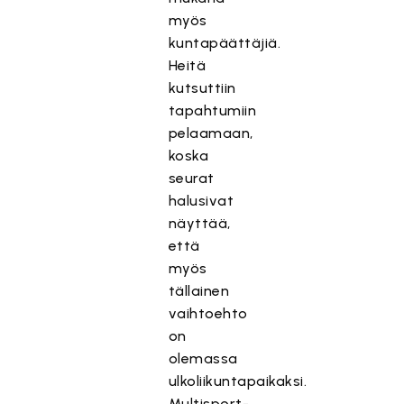
myös
kuntapäättäjiä.
Heitä
kutsuttiin
tapahtumiin
pelaamaan,
koska
seurat
halusivat
näyttää,
että
myös
tällainen
vaihtoehto
on
olemassa
ulkoliikuntapaikaksi.
Multisport-