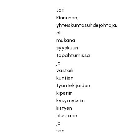
Jari
Kinnunen,
yhteiskuntasuhdejohtaja,
oli
mukana
syyskuun
tapahtumissa
ja
vastaili
kuntien
työntekijöiden
kiperiin
kysymyksiin
liittyen
alustaan
ja
sen