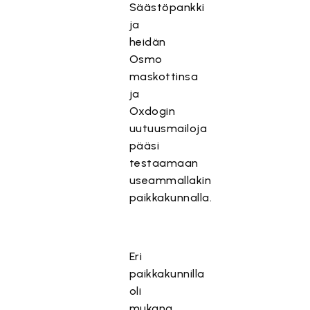
Säästöpankki
ja
heidän
Osmo
maskottinsa
ja
Oxdogin
uutuusmailoja
pääsi
testaamaan
useammallakin
paikkakunnalla.
Eri
paikkakunnilla
oli
mukana