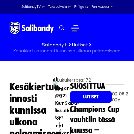
SalibandyTV
Tulospalvelu
F-liiga
Fanikauppa
Salibandy.fi
Uutiset
Kesäkiertue innosti kunnissa ulkona pelaamiseen
Lukukertoja:
172
Kesäkiertue
SUOSITTUA
Kesän
Ti
02.08.2
2021
innosti
mo
UUTISET
026
Kan
SunSäbä-
kunnissa
Champions Cup
kku
kesäkiertue
nen
on
vauhtiin tässä
ulkona
1
nyt
kuussa –
4
pelaamiseen
takana