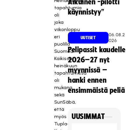
Heinäkuussa
Aikuinen -pilotti
tapahtumia
käynnistyy”
oli
joka
viikonloppu
06.08.2
eri
UUTISET
026
puolilla
Pelipassit kaudelle
Suomea.
Kaikissa
2026–27 nyt
heinäkuun
myynnissä –
tapahtumissa
hanki ennen
oli
mukana
ensimmäistä peliä
sekä
SunSäbä,
että
UUSIMMAT
myös
Tupla+