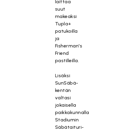
laittaa
suut
makeaksi
Tupla+
patukoilla
ja
Fisherman's
Friend
pastilleilla.
Lisäksi
SunSäbä-
kentän
valtasi
jokaisella
paikkakunnalla
Stadiumin
Säbätaituri-