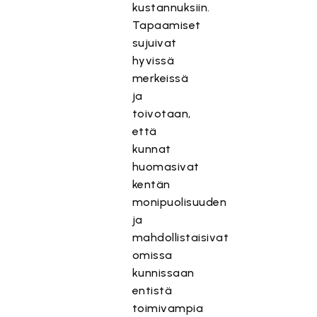
kustannuksiin.
Tapaamiset
sujuivat
hyvissä
merkeissä
ja
toivotaan,
että
kunnat
huomasivat
kentän
monipuolisuuden
ja
mahdollistaisivat
omissa
kunnissaan
entistä
toimivampia