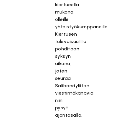
kiertueella
mukana
olleille
yhteistyökumppaneille.
Kiertueen
tulevaisuutta
pohditaan
syksyn
aikana,
joten
seuraa
Salibandyliiton
viestintäkanavia
niin
pysyt
ajantasalla.