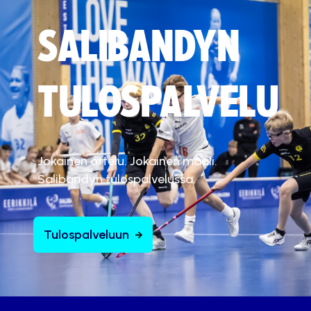
SALIBANDYN
TULOSPALVELU
Jokainen ottelu. Jokainen maali.
Salibandyn tulospalvelussa.
Tulospalveluun