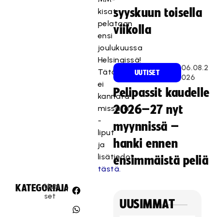
ii
syyskuun toisella
kisat
m
pelataan
a
viikolla
r
ensi
k
joulukuussa
k
Helsingissä!
06.08.2
i
Tätä
UUTISET
026
n
ei
Pelipassit kaudelle
o
kannata
i
2026–27 nyt
missata
n
-
t
myynnissä –
liput
i
hanki ennen
ja
e
lisätiedot
v
ensimmäistä peliä
tästä.
ä
s
Uuti
KATEGORIA:
JAA:
t
set
UUSIMMAT
e
i