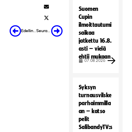
t
Suomen
ä
Cupin
.
ilmoittautumi
Hyväksy markkinointievästeet
Edellinen
Seuraava
saikaa
jatkettu 16.8.
asti – vielä
ehtii mukaan
07.08.2026
Syksyn
turnausvilske
parhaimmilla
an – katso
pelit
SalibandyTV:s