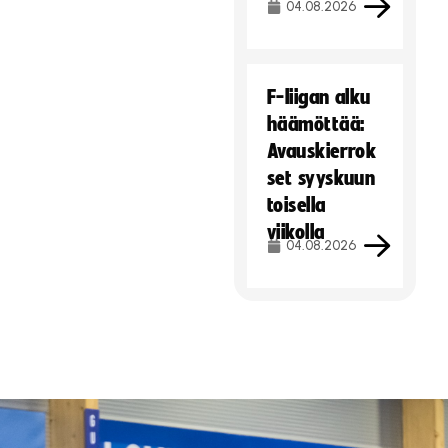
04.08.2026
F-liigan alku
häämöttää:
Avauskierrok
set syyskuun
toisella
viikolla
04.08.2026