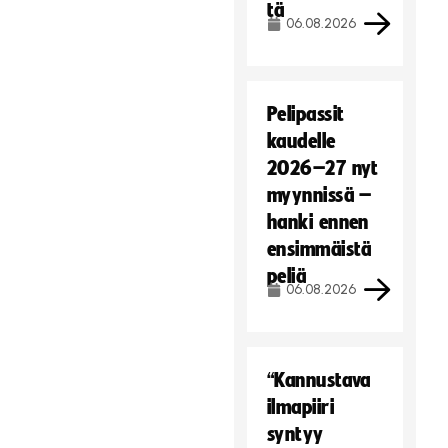
tä
06.08.2026
Pelipassit
kaudelle
2026–27 nyt
myynnissä –
hanki ennen
ensimmäistä
peliä
06.08.2026
“Kannustava
ilmapiiri
syntyy