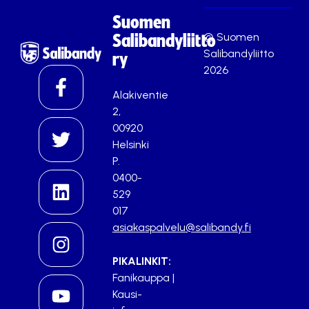
Suomen
© Suomen
Salibandyliitto
Salibandyliitto
ry
2026
Alakiventie
2,
00920
Helsinki
P.
0400-
529
017
asiakaspalvelu@salibandy.fi
PIKALINKIT:
Fanikauppa
|
Kausi-