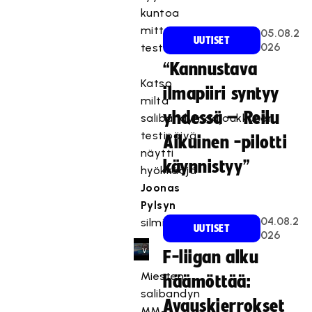
e
kuntoa
s
mittaavia
05.08.2
UUTISET
t
026
testejä.
e
“Kannustava
t
Katso
t
ilmapiiri syntyy
miltä
y
yhdessä – Reilu
salibandymaajoukkueen
,
testipäivä
k
Aikuinen -pilotti
näytti
o
käynnistyy”
hyökkääjä
s
k
Joonas
a
Pylsyn
s
04.08.2
silmin:
UUTISET
e
026
v
F-liigan alku
a
Miesten
häämöttää:
a
salibandyn
t
Avauskierrokset
MM-