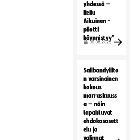
yhdessä –
Reilu
Aikuinen -
pilotti
käynnistyy”
05.08.2026
Salibandyliito
n varsinainen
kokous
marraskuuss
a – näin
tapahtuvat
ehdokasasett
elu ja
valinnat