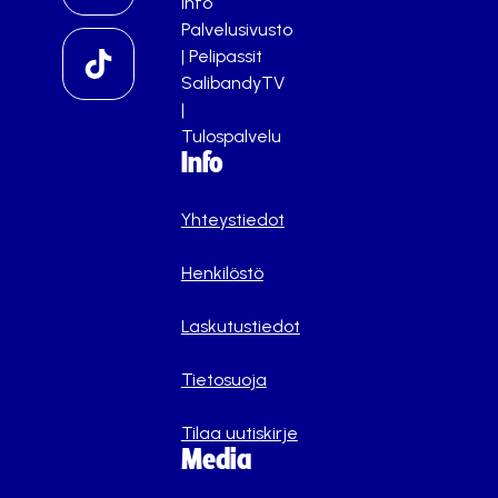
info
Palvelusivusto
|
Pelipassit
SalibandyTV
|
Tulospalvelu
Info
Yhteystiedot
Henkilöstö
Laskutustiedot
Tietosuoja
Tilaa uutiskirje
Media