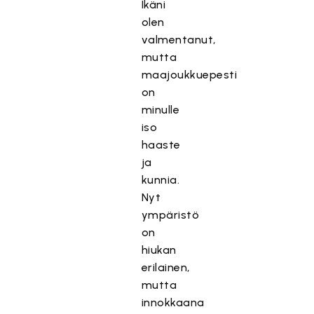
Ikäni
olen
valmentanut,
mutta
maajoukkuepesti
on
minulle
iso
haaste
ja
kunnia.
Nyt
ympäristö
on
hiukan
erilainen,
mutta
innokkaana