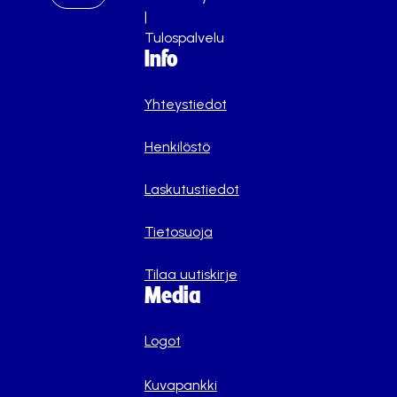
|
Tulospalvelu
Info
Yhteystiedot
Henkilöstö
Laskutustiedot
Tietosuoja
Tilaa uutiskirje
Media
Logot
Kuvapankki