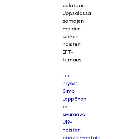
pelataan
Uppsalassa
samojen
maiden
kesken
naisten
EFT-
turnaus.
Lue
myös:
Simo
Leppänen
on
seuraava
U19-
naisten
päävalmentaja