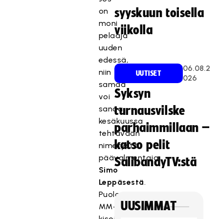
on
syyskuun toisella
moni
viikolla
pelaaja
uuden
edessä,
06.08.2
niin
UUTISET
026
samaa
Syksyn
voi
sanoa
turnausvilske
kesäkuussa
parhaimmillaan –
tehtävään
katso pelit
nimetystä
päävalmentaja
SalibandyTV:stä
Simo
Leppäsestä
.
Puolan
UUSIMMAT
MM-
kisoissa