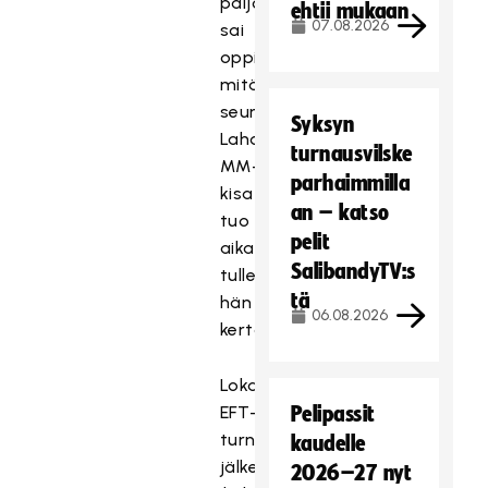
paljon
ehtii mukaan
07.08.2026
sai
oppia
mitä
seuraavat
Syksyn
Lahden
turnausvilske
MM-
parhaimmilla
kisat
an – katso
tuo
pelit
aikanaan
SalibandyTV:s
tullessaan,
tä
hän
06.08.2026
kertoo.
Lokakuun
EFT-
Pelipassit
turnauksen
kaudelle
jälkeen
2026–27 nyt