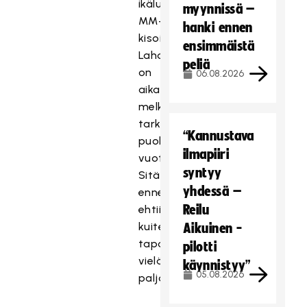
ikäluokan
myynnissä –
MM-
hanki ennen
kisoihin
ensimmäistä
Lahdessa
peliä
on
06.08.2026
aikaa
melko
tarkkaan
“Kannustava
puolitoista
ilmapiiri
vuotta.
syntyy
Sitä
yhdessä –
ennen
Reilu
ehtii
kuitenkin
Aikuinen -
tapahtua
pilotti
vielä
käynnistyy”
05.08.2026
paljon.