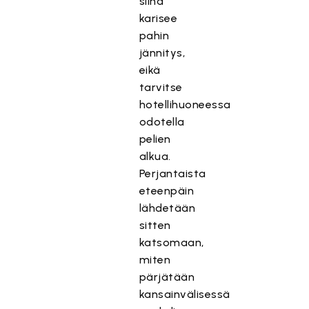
siinä
karisee
pahin
jännitys,
eikä
tarvitse
hotellihuoneessa
odotella
pelien
alkua.
Perjantaista
eteenpäin
lähdetään
sitten
katsomaan,
miten
pärjätään
kansainvälisessä