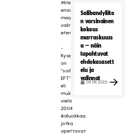
Miten
ensimmäisen
Salibandyliito
maajoukkueesi
n varsinainen
valinta
kokous
eteni?
marraskuuss
a – näin
-
tapahtuvat
Kyseessä
ehdokasasett
on
elu ja
”soihdunsiirto
valinnat
EFT”
04.08.2026
eli
mukana
vielä
2004
ikäluokkaa,
jotka
opettavat