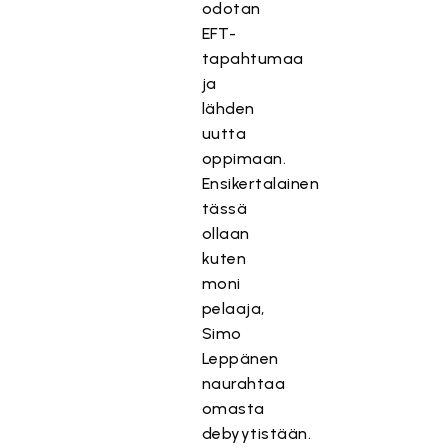
odotan
EFT-
tapahtumaa
ja
lähden
uutta
oppimaan.
Ensikertalainen
tässä
ollaan
kuten
moni
pelaaja,
Simo
Leppänen
naurahtaa
omasta
debyytistään.