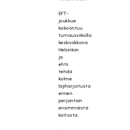
EFT-
joukkue
kokoontuu
turnausviikolla
keskiviikkona
Helsinkiin
ja
ehtii
tehdä
kolme
lajiharjoitusta
ennen
perjantain
ensimmäistä
koitosta.
-