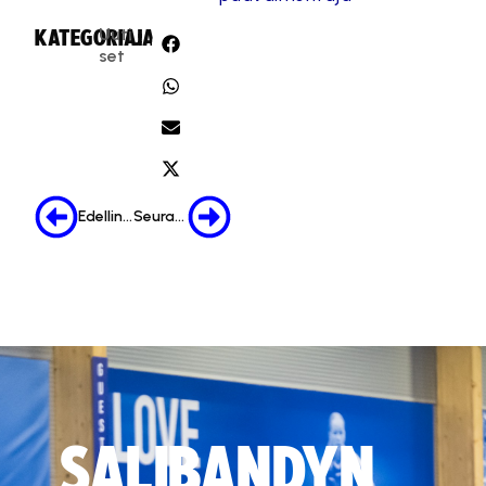
Uuti
KATEGORIA:
JAA:
set
Edellinen
Seuraava
SALIBANDYN