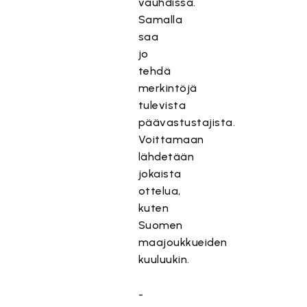
vauhdissa.
Samalla
saa
jo
tehdä
merkintöjä
tulevista
päävastustajista.
Voittamaan
lähdetään
jokaista
ottelua,
kuten
Suomen
maajoukkueiden
kuuluukin.
-