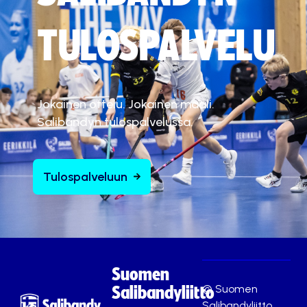
TULOSPALVELU
Jokainen ottelu. Jokainen maali.
Salibandyn tulospalvelussa.
Tulospalveluun
Suomen
© Suomen
Salibandyliitto
Salibandyliitto