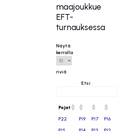
maajoukkue
EFT-
turnauksessa
Näytä
kerralla
riviä
Etsi:
Pojat
P22
P19
P17
P16
P15
P14
P13
P12