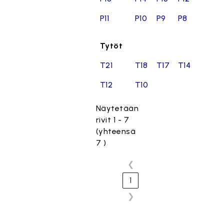
P11
P10
P9
P8
Tytöt
T21
T18
T17
T14
T12
T10
Näytetään
rivit 1 - 7
(yhteensä
7 )
❮
1
❯