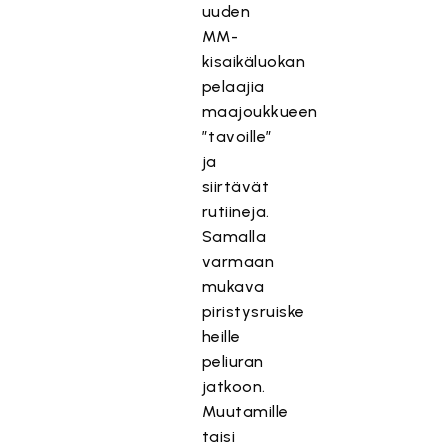
uuden
MM-
kisaikäluokan
pelaajia
maajoukkueen
”tavoille”
ja
siirtävät
rutiineja.
Samalla
varmaan
mukava
piristysruiske
heille
peliuran
jatkoon.
Muutamille
taisi