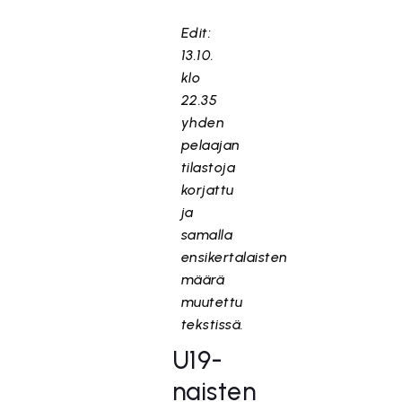
Edit:
13.10.
klo
22.35
yhden
pelaajan
tilastoja
korjattu
ja
samalla
ensikertalaisten
määrä
muutettu
tekstissä.
U19-
naisten