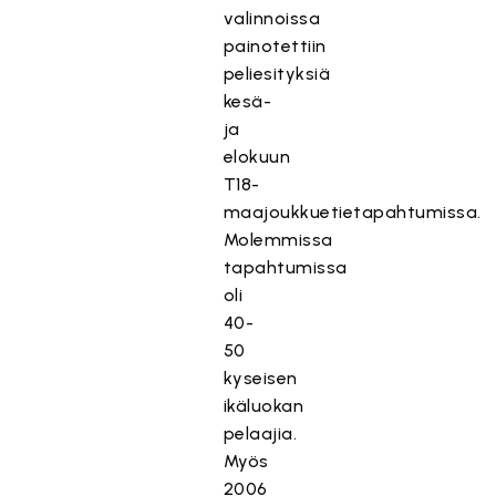
valinnoissa
painotettiin
peliesityksiä
kesä-
ja
elokuun
T18-
maajoukkuetietapahtumissa.
Molemmissa
tapahtumissa
oli
40-
50
kyseisen
ikäluokan
pelaajia.
Myös
2006