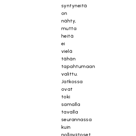
syntyneitä
on
nähty,
mutta
heitä
ei
vielä
tähän
tapahtumaan
valittu.
Jatkossa
ovat
toki
samalla
tavalla
seurannassa
kuin
nollaviitoset.