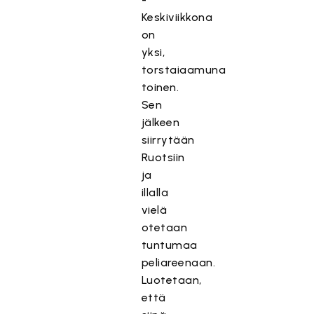
Keskiviikkona
on
yksi,
torstaiaamuna
toinen.
Sen
jälkeen
siirrytään
Ruotsiin
ja
illalla
vielä
otetaan
tuntumaa
peliareenaan.
Luotetaan,
että