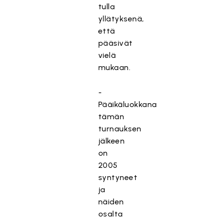
tulla
yllätyksenä,
että
pääsivät
vielä
mukaan.
-
Pääikäluokkana
tämän
turnauksen
jälkeen
on
2005
syntyneet
ja
näiden
osalta