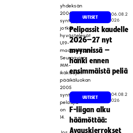
yhdeksän
2004
06.08.2
UUTISET
026
syntynyttä,
jotka
Pelipassit kaudelle
hyvästelevät
2026–27 nyt
U19-
myynnissä –
maajoukkueen.
Seuraavien
hanki ennen
MM-
ensimmäistä peliä
ikäkisojen
pääikäluokan
2005
04.08.2
syntyneiden
UUTISET
026
pelaajia
F-liigan alku
on
14.
häämöttää:
Avauskierrokset
Jos