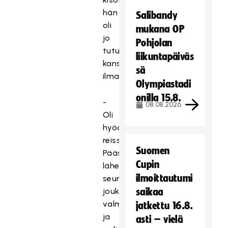
hän
Salibandy
oli
mukana OP
jo
Pohjolan
tutustumassa
liikuntapäiväs
kansainväliseen
sä
ilmapiiriin.
Olympiastadi
onilla 15.8.
-
08.08.2026
Oli
hyödyllinen
reissu.
Suomen
Pääsin
Cupin
läheltä
ilmoittautumi
seuraamaan
joukkueen
saikaa
valmistautumista
jatkettu 16.8.
ja
asti – vielä