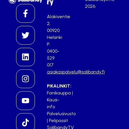
ry
2026
Alakiventie
2,
00920
Helsinki
P.
0400-
529
017
asiakaspalvelu@salibandy.fi
PIKALINKIT:
Fanikauppa
|
Kausi-
info
Palvelusivusto
|
Pelipassit
SalibandyTV