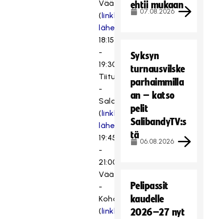
Väänänen
ehtii mukaan
07.08.2026
(
linkki
lähetykseen
)
18:15
-
Syksyn
19:30
turnausvilske
Tiitu
parhaimmilla
-
an – katso
Salo
pelit
(
linkki
SalibandyTV:s
lähetykseen
)
tä
19:45
06.08.2026
-
21:00
Väänänen
Pelipassit
-
kaudelle
Kohonen
(
linkki
2026–27 nyt