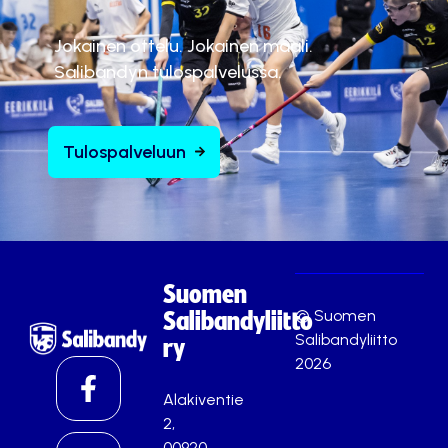
Jokainen ottelu. Jokainen maali.
Salibandyn tulospalvelussa.
Tulospalveluun
Suomen
© Suomen
Salibandyliitto
Salibandyliitto
ry
2026
Alakiventie
2,
00920