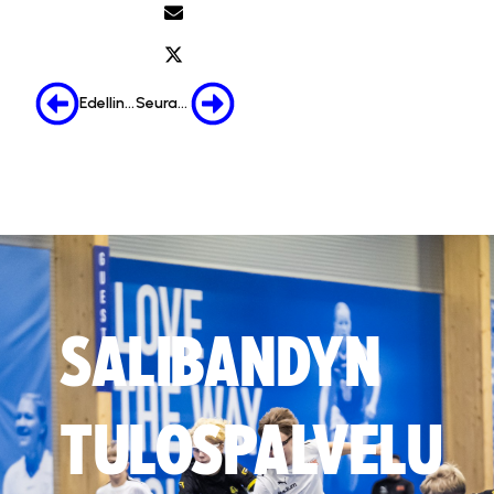
Edellinen
Seuraava
SALIBANDYN
TULOSPALVELU