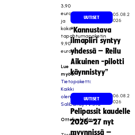
3,90
euroa
05.08.2
UUTISET
026
ja
koko
“Kannustava
tapahtumapaketin
ilmapiiri syntyy
9,90
yhdessä – Reilu
euroa.
Aikuinen -pilotti
Lue
käynnistyy”
myös:
Tietopaketti:
Kaikki
06.08.2
olennainen
UUTISET
026
SalibandyTV:stä
Pelipassit kaudelle
Otteluohjelma:
2026–27 nyt
myynnissä –
Tiistai