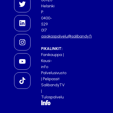
Helsinki
P.
0400-
529
017
asiakaspalvelu@salibandy.fi
PIKALINKIT:
Fanikauppa
|
Kausi-
info
Palvelusivusto
|
Pelipassit
SalibandyTV
|
Tulospalvelu
Info