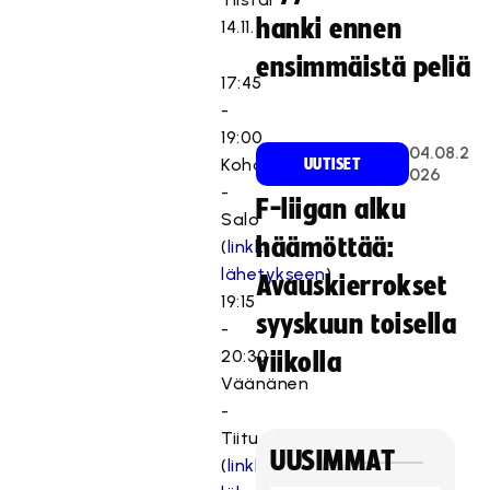
hanki ennen
14.11.
ensimmäistä peliä
17:45
-
19:00
04.08.2
Kohonen
UUTISET
026
-
F-liigan alku
Salo
häämöttää:
(
linkki
lähetykseen
)
Avauskierrokset
19:15
syyskuun toisella
-
20:30
viikolla
Väänänen
-
Tiitu
UUSIMMAT
(
linkki