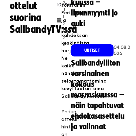
kuussa –
3
ottelut
torstaihin
.1
lipunmyynti jo
Eerikkilässä
suorina
1.
ja
auki
2
SalibandyTV:ssä
pelaa
0
kahdeksan
2
keskinäistä
3
04.08.2
harjoitusottelua.
UUTISET
026
Ne
Salibandyliiton
kaikki
varsinainen
nähdään
selostamattomina
kokous
kevyttuotantoina
marraskuussa –
SalibandyTV:ssä.
näin tapahtuvat
Yhden
ehdokasasettelu
ottelun
ja valinnat
hinta
on