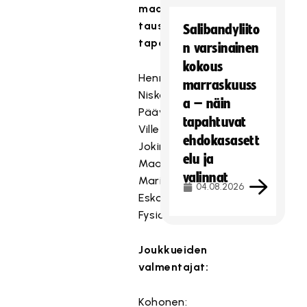
maajoukkueen
taustat
Salibandyliito
tapahtumassa:
n varsinainen
kokous
Henri
marraskuuss
Niskanen
a – näin
Päävalmentaja
tapahtuvat
Ville
ehdokasasett
Jokinen
elu ja
Maalivahtivalmentaja
valinnat
Marika
04.08.2026
Eskola
Fysio
Joukkueiden
valmentajat:
Kohonen: