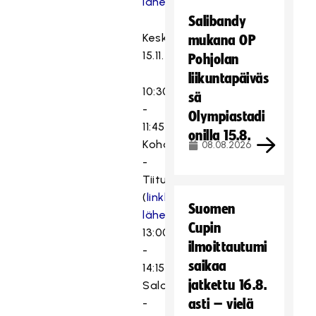
lähetykseen
)
Salibandy
Keskiviikko
mukana OP
15.11.
Pohjolan
liikuntapäiväs
10:30
sä
-
Olympiastadi
11:45
onilla 15.8.
Kohonen
08.08.2026
-
Tiitu
(
linkki
Suomen
lähetykseen
)
Cupin
13:00
ilmoittautumi
-
saikaa
14:15
jatkettu 16.8.
Salo
-
asti – vielä