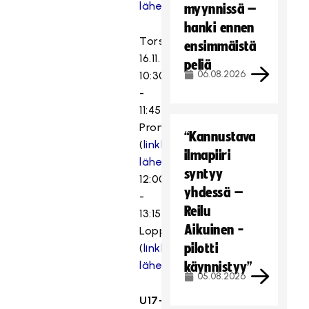
lähetykseen
)
myynnissä –
hanki ennen
Torstai
ensimmäistä
16.11.
peliä
06.08.2026
10:30
-
11:45
Pronssiottelu
“Kannustava
(
linkki
ilmapiiri
lähetykseen
)
syntyy
12:00
yhdessä –
-
Reilu
13:15
Aikuinen -
Loppuottelu
pilotti
(
linkki
lähetykseen
)
käynnistyy”
05.08.2026
U17-