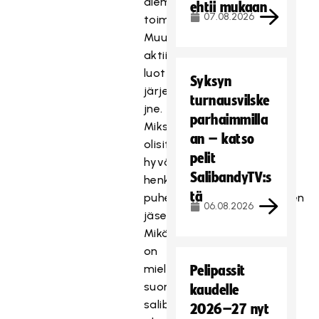
aiemmin
ehtii mukaan
07.08.2026
toiminut?
Muu
aktiivisuus:
luottamustoimet,
Syksyn
järjestökokemus
turnausvilske
jne.
parhaimmilla
Miksi
an – katso
olisit
pelit
hyvä
SalibandyTV:s
henkilö
tä
puheenjohtajaksi/hallituksen
06.08.2026
jäseneksi?
Mikä
on
mielestäsi
Pelipassit
suomalaisen
kaudelle
salibandyn
2026–27 nyt