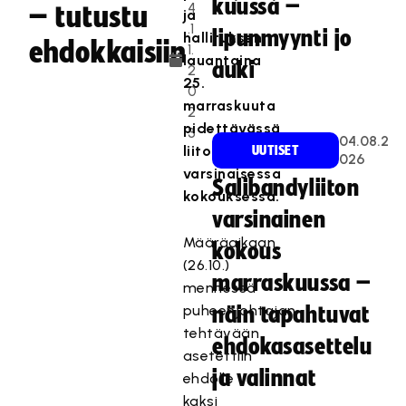
kuussa –
4
– tutustu
ja
.1
lipunmyynti jo
hallituksen
ehdokkaisiin
1.
lauantaina
auki
2
25.
0
marraskuuta
2
pidettävässä
3
04.08.2
liiton
UUTISET
026
varsinaisessa
Salibandyliiton
kokouksessa.
varsinainen
Määräaikaan
kokous
(26.10.)
marraskuussa –
mennessä
puheenjohtajan
näin tapahtuvat
tehtävään
ehdokasasettelu
asetettiin
ja valinnat
ehdolle
kaksi