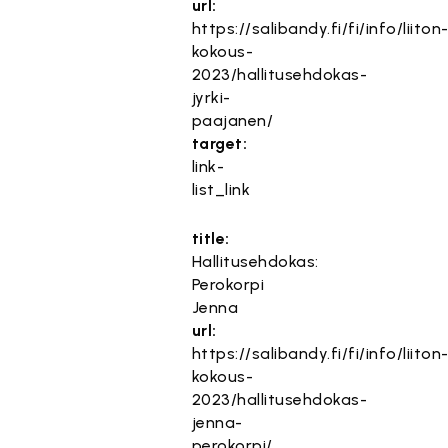
url:
https://salibandy.fi/fi/info/liiton
kokous-
2023/hallitusehdokas-
jyrki-
paajanen/
target:
link-
list_link
title:
Hallitusehdokas:
Perokorpi
Jenna
url:
https://salibandy.fi/fi/info/liiton
kokous-
2023/hallitusehdokas-
jenna-
perokorpi/