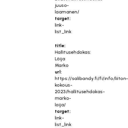
juuso-
laamanen/
target:
link-
list_link
title:
Hallitusehdokas:
Löija
Marko
url:
https://salibandy.fi/fi/info/liiton
kokous-
2023/hallitusehdokas-
marko-
loija/
target:
link-
list_link