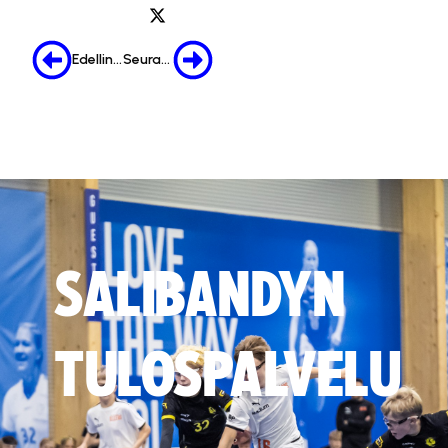
Edellinen
Seuraava
SALIBANDYN
TULOSPALVELU