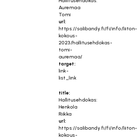
Hallitusehdokas:
Auremaa
Tomi
url:
https://salibandy.fi/fi/info/liiton
kokous-
2023/hallitusehdokas-
tomi-
auremaa/
target:
link-
list_link
title:
Hallitusehdokas:
Henkola
Riikka
url:
https://salibandy.fi/fi/info/liiton
kokous-