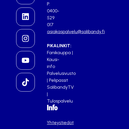
P.
0400-
529
017
asiakaspalvelu@salibandy.fi
PIKALINKIT:
Fanikauppa
|
Kausi-
info
Palvelusivusto
|
Pelipassit
SalibandyTV
|
Tulospalvelu
Info
Yhteystiedot