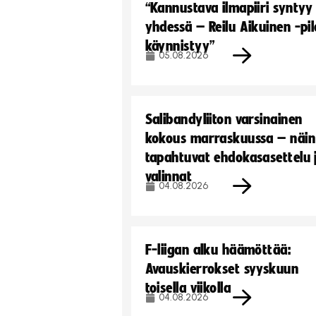
“Kannustava ilmapiiri syntyy
yhdessä – Reilu Aikuinen -pil
käynnistyy”
05.08.2026
Salibandyliiton varsinainen
kokous marraskuussa – näin
tapahtuvat ehdokasasettelu 
valinnat
04.08.2026
F-liigan alku häämöttää:
Avauskierrokset syyskuun
toisella viikolla
04.08.2026