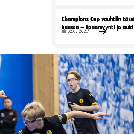
Champions Cup vauhtiin täss
kuussa – lipunmyynti jo auki
02.08.2026