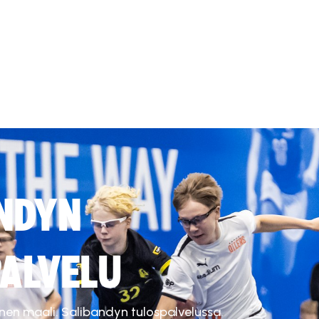
NDYN
ALVELU
inen maali. Salibandyn tulospalvelussa.