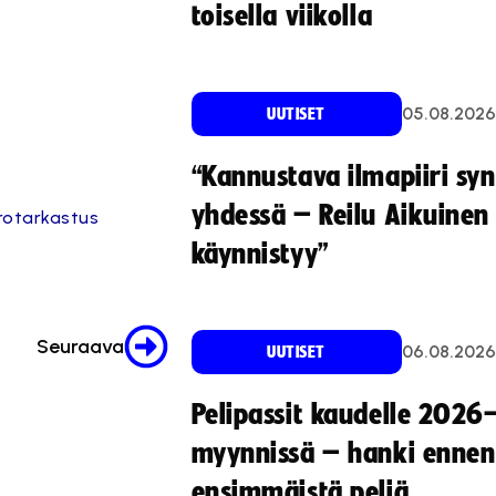
toisella viikolla
05.08.2026
UUTISET
“Kannustava ilmapiiri sy
yhdessä – Reilu Aikuinen 
rotarkastus
käynnistyy”
Seuraava
06.08.2026
UUTISET
Pelipassit kaudelle 2026
myynnissä – hanki ennen
ensimmäistä peliä