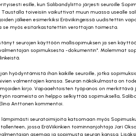
yisesti esille, kun Salibandyliitto järjesti seuroille Sopi
 Taustalla toiveisiin vaikuttivat muun muassa usealle sa
oiden jälkeen esimerkiksi Eräviikingeissä uudistettiin va
 se myös esitarkastatettiin verottajan toimesta.
östänyt seurojen käyttöön mallisopimuksen ja sen käyttö
valmentajan sopimuksesta -dokumentin". Molemmat so
linkeistä.
an hyödyntämistä ihan kaikille seuroille, jotka sopimuksi
ivien valmentajien kanssa. Seuran näkökulmasta on tode
imijoiden kirjo. Vapaaehtoisten työpanos on merkittävä 
ön raameista on helppo selkiyttää sopimuksella, Saliba
 Elina Anttonen kommentoi.
ee lämpimästi seuratoimijoita katsomaan myös Sopimusku
allenteen, jossa EräViikinkien toiminnanjohtaja Jari Oks
almentajan asemaa ja sopimusta seuran kanssa. Lisäksi