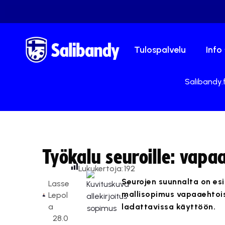
Tulospalvelu
Info
Salibandy.f
Työkalu seuroille: vap
Lukukertoja:
192
Seurojen suunnalta on esit
Lasse
mallisopimus vapaaehtoise
Lepol
a
ladattavissa käyttöön.
28.0