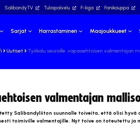
SalibandyTV
Tulospalvelu
F-liiga
Fanikauppa
Sarjat
Harrastaminen
Maajoukkueet
i
Uutiset
Työkalu seuroille: vapaaehtoisen valmentajan m
aaehtoisen valmentajan malli
etty Salibandyliiton suunnalle toiveita, että olisi hyvä
sti toimiville valmentajille. Nyt toive on toteutettu ja