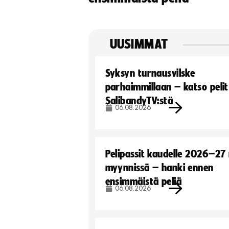
UUSIMMAT
Syksyn turnausvilske
parhaimmillaan – katso pelit
SalibandyTV:stä
06.08.2026
Pelipassit kaudelle 2026–27
myynnissä – hanki ennen
ensimmäistä peliä
06.08.2026