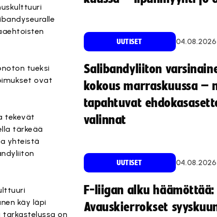
muskulttuuri
libandyseuralle
paaehtoisten
04.08.2026
UUTISET
Salibandyliiton varsinain
önoton tueksi
pimukset ovat
kokous marraskuussa – 
tapahtuvat ehdokasasette
a tekevät
valinnat
lla tärkeää
ja yhteistä
ndyliiton
04.08.2026
UUTISET
F-liigan alku häämöttää:
lttuuri
anen käy läpi
Avauskierrokset syyskuu
 tarkastelussa on