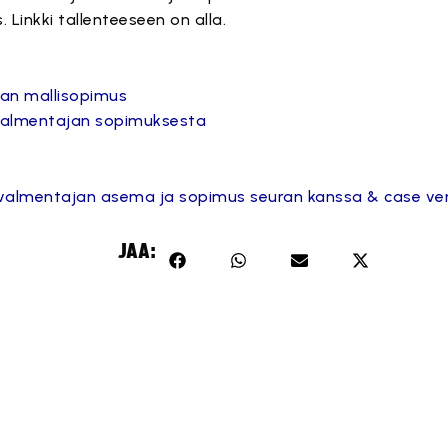
. Linkki tallenteeseen on alla.
an mallisopimus
valmentajan sopimuksesta
valmentajan asema ja sopimus seuran kanssa & case ve
JAA: