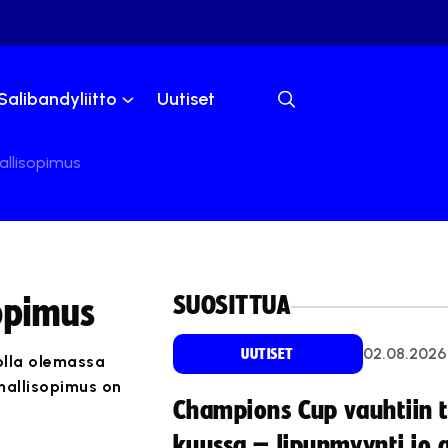
Salibandyliitto
Uutiset
allisopimus
SUOSITTUA
sopimus
02.08.2026
UUTISET
 olla olemassa
 mallisopimus on
Champions Cup vauhtiin 
kuussa – lipunmyynti jo 