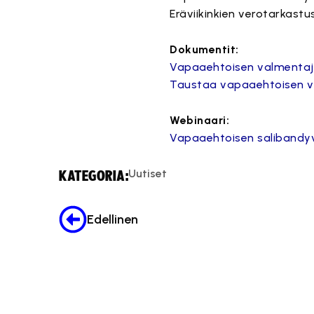
Eräviikinkien verotarkastus
Dokumentit:
Vapaaehtoisen valmentaj
Taustaa vapaaehtoisen 
Webinaari:
Vapaaehtoisen salibandy
Uutiset
KATEGORIA:
Edellinen