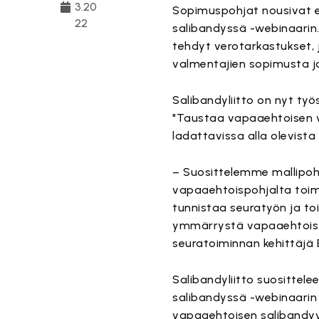
3.20
Sopimuspohjat nousivat erit
22
salibandyssä -webinaarin.
tehdyt verotarkastukset, j
valmentajien sopimusta ja
Salibandyliitto on nyt ty
"Taustaa vapaaehtoisen 
ladattavissa alla olevista 
– Suosittelemme mallipohj
vapaaehtoispohjalta toim
tunnistaa seuratyön ja to
ymmärrystä vapaaehtoisty
seuratoiminnan kehittäjä
Salibandyliitto suosittel
salibandyssä -webinaarin t
vapaaehtoisen salibandyv