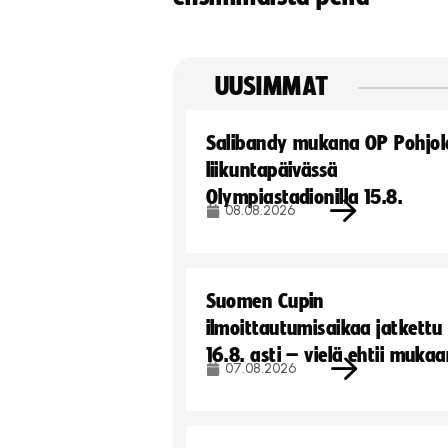
UUSIMMAT
Salibandy mukana OP Pohjol
liikuntapäivässä
Olympiastadionilla 15.8.
08.08.2026
Suomen Cupin
ilmoittautumisaikaa jatkettu
16.8. asti – vielä ehtii muka
07.08.2026