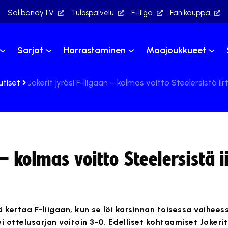
SalibandyTV
Tulospalvelu
F-liiga
Fanikauppa
Sarjat
Harrastaminen
Maajoukkueet
utiset
Jokerit jyräsi F-liigaan – kolmas voitto Steelersistä iir
– kolmas voitto Steelersistä ii
 kertaa F-liigaan, kun se löi karsinnan toisessa vaihees
i ottelusarjan voitoin 3-0. Edelliset kohtaamiset Jokerit 