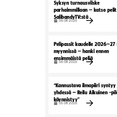
Syksyn turnausvilske
parhaimmillaan – katso pelit
SalibandyTV:stä
06.08.2026
Pelipassit kaudelle 2026–27
myynnissä – hanki ennen
ensimmäistä peliä
06.08.2026
“Kannustava ilmapiiri syntyy
yhdessä – Reilu Aikuinen -pil
käynnistyy”
05.08.2026