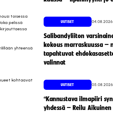
nousi toisessa
04.08.2026
UUTISET
Joka pelissä
kirjauttaessa
Salibandyliiton varsinain
kokous marraskuussa – 
ilillään yhteensä
tapahtuvat ehdokasasette
valinnat
kkueet kohtaavat
05.08.2026
UUTISET
“Kannustava ilmapiiri sy
yhdessä – Reilu Aikuinen 