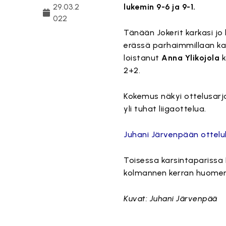
29.03.2
lukemin 9-6 ja 9-1.
022
Tänään Jokerit karkasi jo
erässä parhaimmillaan kah
loistanut
Anna Ylikojola
k
2+2.
Kokemus näkyi ottelusarjan
yli tuhat liigaottelua.
Juhani Järvenpään ottelu
Toisessa karsintaparissa
kolmannen kerran huome
Kuvat: Juhani Järvenpää