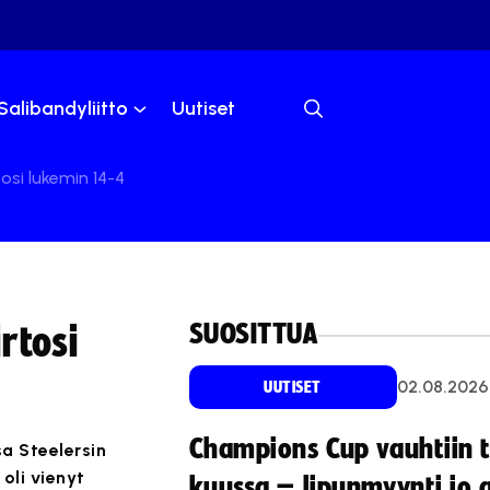
Salibandyliitto
Uutiset
tosi lukemin 14-4
SUOSITTUA
rtosi
02.08.2026
UUTISET
Champions Cup vauhtiin 
sa Steelersin
oli vienyt
kuussa – lipunmyynti jo 