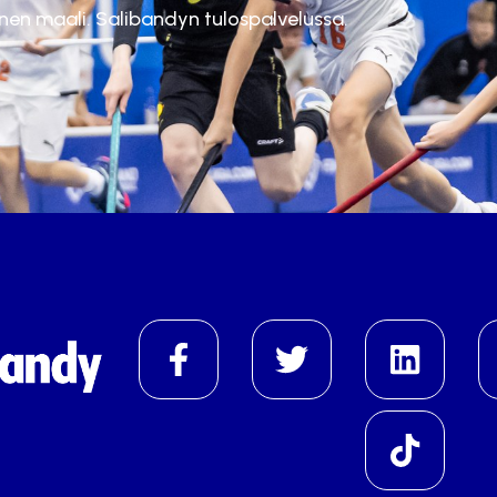
inen maali. Salibandyn tulospalvelussa.