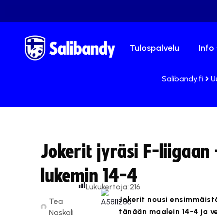
Tulospalvelu
Info
Salibandy.fi
U
Jokerit jyräsi F-liigaan 
lukemin 14-4
Lukukertoja:
216
Jokerit nousi ensimmäistä
Tea
tänään maalein 14-4 ja ve
Naskali