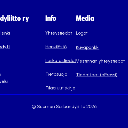
yliitto ry
Info
Media
lsinki
Yhteystiedot
Logot
dy.fi
Henkilöstö
Kuvapankki
Laskutustiedot
Viestinnän yhteystiedot
Tietosuoja
it
Tiedotteet (ePressi)
velu
Tilaa uutiskirje
© Suomen Salibandyliitto 2026