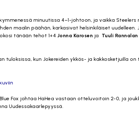
 kymmenessä minuutissa 4–1-johtoon, ja vaikka Steelers 
den maalin päähän, karkasivat helsinkiläiset uudelleen. 
okosi tänään tehot 1+4
Jonna Karosen
ja
Tuuli Rannalan
 tuloksissa, kun Jokereiden ykkös- ja kakkosketjuilla on t
kuviin
 Blue Fox johtaa HaHea vastaan otteluvoitoin 2-0, ja jou
nna Uudessakaarlepyyssä.