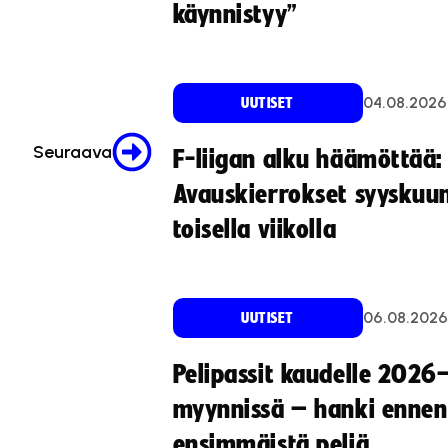
käynnistyy”
04.08.2026
UUTISET
Seuraava
F-liigan alku häämöttää:
Avauskierrokset syyskuu
toisella viikolla
06.08.2026
UUTISET
Pelipassit kaudelle 2026
myynnissä – hanki ennen
ensimmäistä peliä