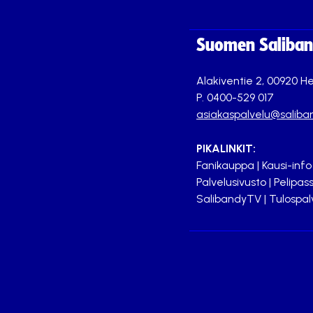
Suomen Saliband
Alakiventie 2, 00920 He
P. 0400-529 017
asiakaspalvelu@saliban
PIKALINKIT:
Fanikauppa
|
Kausi-info
Palvelusivusto
|
Pelipass
SalibandyTV
|
Tulospal