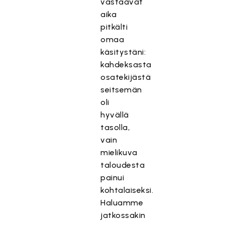
vastaavat
aika
pitkälti
omaa
käsitystäni:
kahdeksasta
osatekijästä
seitsemän
oli
hyvällä
tasolla,
vain
mielikuva
taloudesta
painui
kohtalaiseksi.
Haluamme
jatkossakin