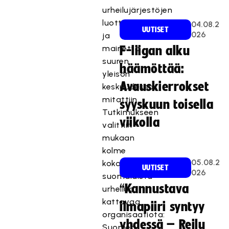
urheilujärjestöjen
luottamusta
04.08.2
UUTISET
026
ja
mainetta
F-liigan alku
suuren
häämöttää:
yleisön
Avauskierrokset
keskuudessa
mitattiin.
syyskuun toisella
Tutkimukseen
viikolla
valittiin
mukaan
kolme
05.08.2
koko
UUTISET
026
suomalaista
“Kannustava
urheilua
kattavaa
ilmapiiri syntyy
organisaatiota:
yhdessä – Reilu
Suomen