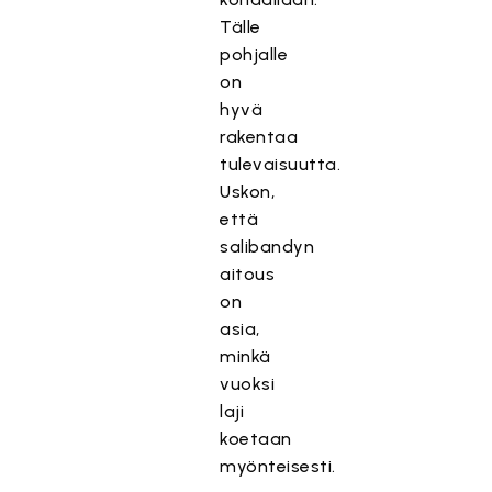
Tälle
pohjalle
on
hyvä
rakentaa
tulevaisuutta.
Uskon,
että
salibandyn
aitous
on
asia,
minkä
vuoksi
laji
koetaan
myönteisesti.