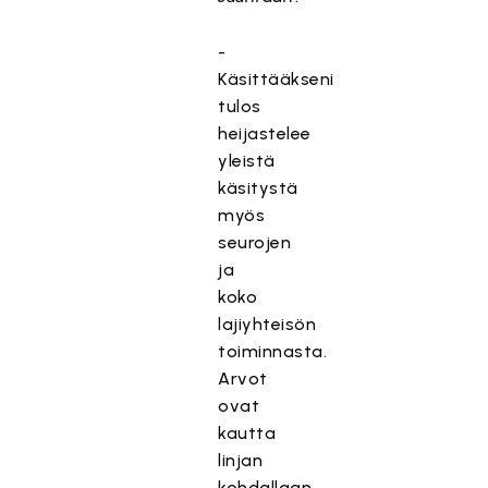
-
Käsittääkseni
tulos
heijastelee
yleistä
käsitystä
myös
seurojen
ja
koko
lajiyhteisön
toiminnasta.
Arvot
ovat
kautta
linjan
kohdallaan.