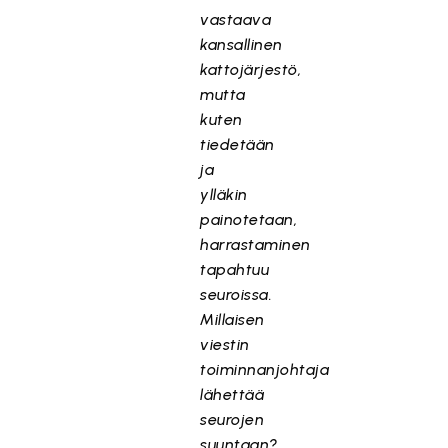
vastaava
kansallinen
kattojärjestö,
mutta
kuten
tiedetään
ja
ylläkin
painotetaan,
harrastaminen
tapahtuu
seuroissa.
Millaisen
viestin
toiminnanjohtaja
lähettää
seurojen
suuntaan?