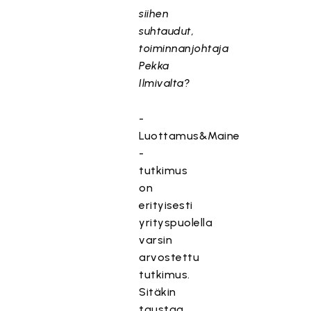
siihen
suhtaudut,
toiminnanjohtaja
Pekka
Ilmivalta?
-
Luottamus&Maine
-
tutkimus
on
erityisesti
yrityspuolella
varsin
arvostettu
tutkimus.
Sitäkin
taustaa