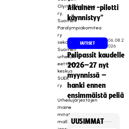
Olympiakomitea
Aikuinen -pilotti
ry,
käynnistyy”
Suomen
Paralympiakomitea
ry
06.08.2
sekä
UUTISET
026
Suomen
Pelipassit kaudelle
urheilun
eettinen
2026–27 nyt
keskus
myynnissä –
SUEK
hanki ennen
ry.
ensimmäistä peliä
Urheilujärjestöjen
maine
mitattiin
UUSIMMAT
mallilla,
jossa