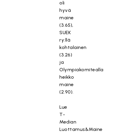
oli
hyvä
maine
(3.65),
SUEK
ry:llä
kohtalainen
(3.26)
ja
Olympiakomitealla
heikko
maine
(2.90).
Lue
T-
Median
Luottamus&Maine