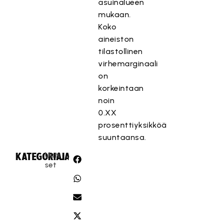
asuinalueen
mukaan.
Koko
aineiston
tilastollinen
virhemarginaali
on
korkeintaan
noin
0.XX
prosenttiyksikköä
suuntaansa.
Uuti
KATEGORIA:
JAA:
set