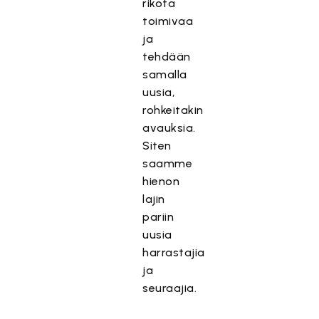
rikota
toimivaa
ja
tehdään
samalla
uusia,
rohkeitakin
avauksia.
Siten
saamme
hienon
lajin
pariin
uusia
harrastajia
ja
seuraajia.