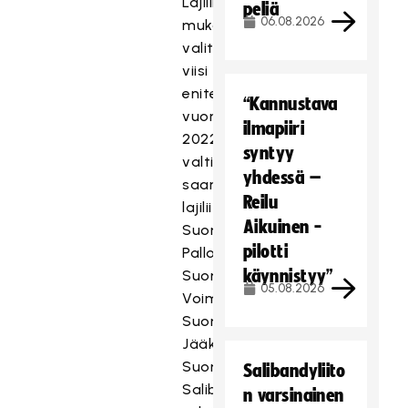
Lajiliitoista
peliä
06.08.2026
mukaan
valittiin
viisi
eniten
“Kannustava
vuonna
ilmapiiri
2022
syntyy
valtionapua
yhdessä –
saanutta
Reilu
lajiliittoa:
Aikuinen -
Suomen
pilotti
Palloliitto,
käynnistyy”
Suomen
05.08.2026
Voimisteluliitto,
Suomen
Jääkiekkoliittoliitto,
Suomen
Salibandyliito
Salibandyliitto
n varsinainen