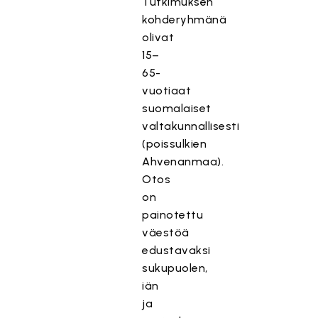
Tutkimuksen
kohderyhmänä
olivat
15–
65-
vuotiaat
suomalaiset
valtakunnallisesti
(poissulkien
Ahvenanmaa).
Otos
on
painotettu
väestöä
edustavaksi
sukupuolen,
iän
ja