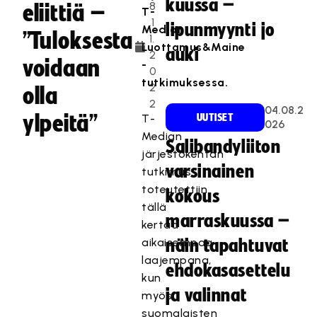
kuussa –
8
eliittiä –
T-
.1
lipunmyynti jo
Median
”Tuloksesta
1.
Luottamus&Maine
auki
2
voidaan
-
0
tutkimuksessa.
2
olla
2
04.08.2
ylpeitä”
T-
UUTISET
026
Median
Salibandyliiton
järjestökentän
varsinainen
tutkimus
toteutettiin
kokous
tällä
marraskuussa –
kertaa
aikaisempaa
näin tapahtuvat
laajempana,
ehdokasasettelu
kun
ja valinnat
myös
suomalaisten