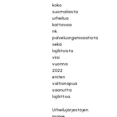
koko
suomalaista
urheilua
kattavaa
nk.
palveluorganisaatiota
sekä
lajiliitoista
viisi
vuonna
2022
eniten
valtionapua
saanutta
lajiliittoa.
Urheilujärjestöjen
maine