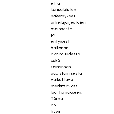
että
kansalaisten
näkemykset
urheilujärjestöjen
maineesta
ja
erityisesti
hallinnon
avoimuudesta
sekä
toiminnan
uudistumisesta
vaikuttavat
merkittävästi
luottamukseen.
Tämä
on
hyvin