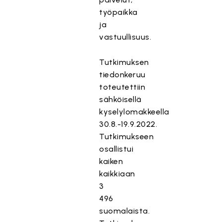
työpaikka
ja
vastuullisuus.
Tutkimuksen
tiedonkeruu
toteutettiin
sähköisellä
kyselylomakkeella
30.8.-19.9.2022.
Tutkimukseen
osallistui
kaiken
kaikkiaan
3
496
suomalaista.