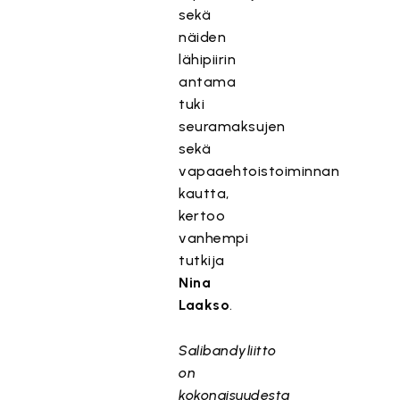
sekä
näiden
lähipiirin
antama
tuki
seuramaksujen
sekä
vapaaehtoistoiminnan
kautta,
kertoo
vanhempi
tutkija
Nina
Laakso
.
Salibandyliitto
on
kokonaisuudesta