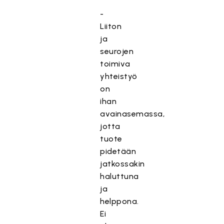
-
Liiton
ja
seurojen
toimiva
yhteistyö
on
ihan
avainasemassa,
jotta
tuote
pidetään
jatkossakin
haluttuna
ja
helppona.
Ei