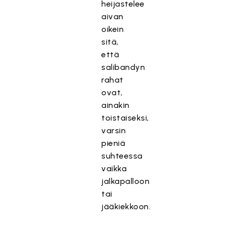
heijastelee
aivan
oikein
sitä,
että
salibandyn
rahat
ovat,
ainakin
toistaiseksi,
varsin
pieniä
suhteessa
vaikka
jalkapalloon
tai
jääkiekkoon.