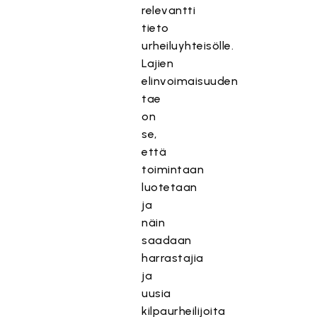
relevantti
tieto
urheiluyhteisölle.
Lajien
elinvoimaisuuden
tae
on
se,
että
toimintaan
luotetaan
ja
näin
saadaan
harrastajia
ja
uusia
kilpaurheilijoita