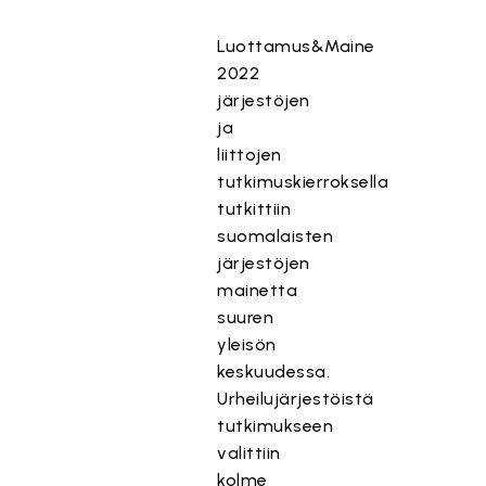
Luottamus&Maine
2022
järjestöjen
ja
liittojen
tutkimuskierroksella
tutkittiin
suomalaisten
järjestöjen
mainetta
suuren
yleisön
keskuudessa.
Urheilujärjestöistä
tutkimukseen
valittiin
kolme