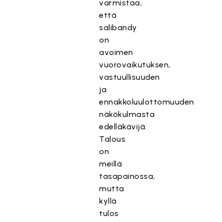
varmistaa,
että
salibandy
on
avoimen
vuorovaikutuksen,
vastuullisuuden
ja
ennakkoluulottomuuden
näkökulmasta
edelläkävijä.
Talous
on
meillä
tasapainossa,
mutta
kyllä
tulos