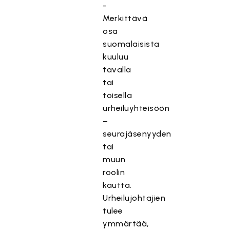
-
Merkittävä
osa
suomalaisista
kuuluu
tavalla
tai
toisella
urheiluyhteisöön
–
seurajäsenyyden
tai
muun
roolin
kautta.
Urheilujohtajien
tulee
ymmärtää,