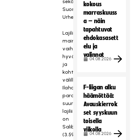
sekä
kokous
Suomen
marraskuuss
Urheiluliitto.
a – näin
tapahtuvat
Lajiliittojen
ehdokasasett
maine
elu ja
vaihteli
valinnat
hyvän
04.08.2026
ja
kohtalaisen
välillä.
F-liigan alku
Ilahduttavasti
häämöttää:
parasmaineisin
suurista
Avauskierrok
lajiliitoista
set syyskuun
on
toisella
Salibandyliitto
viikolla
04.08.2026
(3.59).