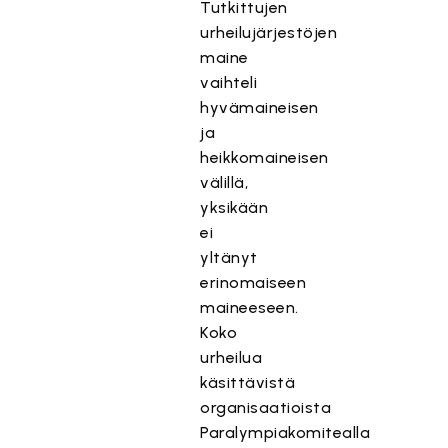
Tutkittujen
urheilujärjestöjen
maine
vaihteli
hyvämaineisen
ja
heikkomaineisen
välillä,
yksikään
ei
yltänyt
erinomaiseen
maineeseen.
Koko
urheilua
käsittävistä
organisaatioista
Paralympiakomitealla