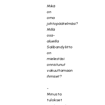
Mikä
on
oma
johtopäätelmäsi?
Millä
osa-
alueilla
Salibandyliitto
on
mielestäsi
onnistunut
vakuuttamaan
ihmiset?
-
Minusta
tulokset