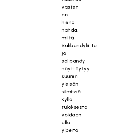
vasten
on
hieno
nähdä,
miltä
Salibandyliitto
ja
salibandy
näyttäytyy
suuren
yleisön
silmissä.
Kyllä
tuloksesta
voidaan
olla
ylpeitä.