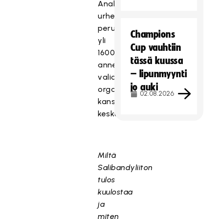
Analyysit
urheilujärjestöistä
perustuvat
Champions
yli
Cup vauhtiin
1600
tässä kuussa
annettuun
– lipunmyynti
validoituun
jo auki
organisaatioarvioon
02.08.2026
kansalaisten
keskuudessa.
Miltä
Salibandyliiton
tulos
kuulostaa
ja
miten