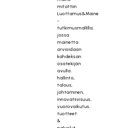
mitattiin
Luottamus&Maine
-
tutkimusmallilla,
jossa
mainetta
arvioidaan
kahdeksan
osatekijän
avulla:
hallinto,
talous,
johtaminen,
innovatiivisuus,
vuorovaikutus,
tuotteet
&
palvelut,