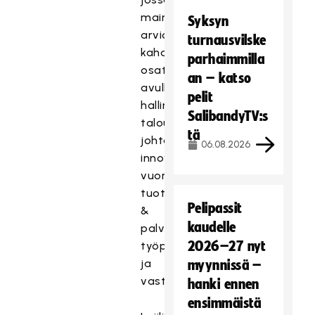
mainetta
Syksyn
arvioidaan
turnausvilske
kahdeksan
parhaimmilla
osatekijän
an – katso
avulla:
pelit
hallinto,
SalibandyTV:s
talous,
tä
johtaminen,
06.08.2026
innovatiivisuus,
vuorovaikutus,
tuotteet
Pelipassit
&
kaudelle
palvelut,
2026–27 nyt
työpaikka
ja
myynnissä –
vastuullisuus.
hanki ennen
ensimmäistä