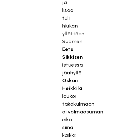
ja
lisää
tuli
hiukan
yllättäen
Suomen
Eetu
Sikkisen
istuessa
jäähyllä.
Oskari
Heikkilä
laukoi
takakulmaan
alivoimaosuman
eikä
siinä
kaikki: