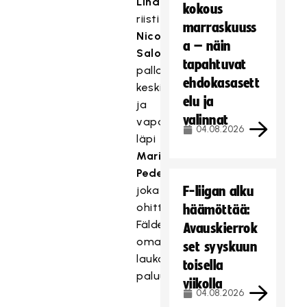
Lindgjerdet
kokous
riisti
marraskuuss
Nico
a – näin
Salolta
tapahtuvat
pallon
ehdokasasett
keskiviivalla
elu ja
ja
valinnat
vapautti
04.08.2026
läpi
Marius
Pedersenin
,
joka
F-liigan alku
ohitti
häämöttää:
Fäldenin
Avauskierrok
oman
set syyskuun
laukauksensa
toisella
paluupallolla.
viikolla
04.08.2026