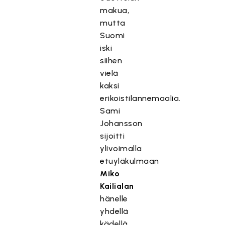
makua,
mutta
Suomi
iski
siihen
vielä
kaksi
erikoistilannemaalia.
Sami
Johansson
sijoitti
ylivoimalla
etuyläkulmaan
Miko
Kailialan
hänelle
yhdellä
kädellä