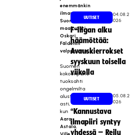
enemmänkin
ilman
04.08.2
UUTISET
026
Suomen
maalivahti
F-liigan alku
Oskari
häämöttää:
Fäldenin
Avauskierrokset
valppautta.
syyskuun toisella
Suomen
viikolla
kokoonpano
tuoksahti
ongelmilta
05.08.2
alusta
UUTISET
026
asti,
“Kannustava
kun
Aaro
ilmapiiri syntyy
Astala
,
yhdessä – Reilu
Ville