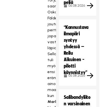
torjuntavuoron
peliä
06.08.2026
saanut
Oskari
Fälden
joutui
“Kannustava
peittämään
ilmapiiri
jopa
syntyy
vastustajan
yhdessä –
läpiajoja.
Reilu
Sellaisesta
Aikuinen -
tuli
pilotti
myös
ensi
käynnistyy”
05.08.2026
erän
ainoa
maali,
kun
Salibandyliito
Markus
n varsinainen