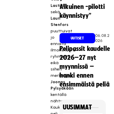
Lastikka
Aikuinen -pilotti
sekä
käynnistyy”
Lauri
Stenfors
puuttuivat
06.08.2
jo
UUTISET
026
ennalta
Pelipassit kaudelle
ilmoitetusta
ryhmästä
2026–27 nyt
eikä
myynnissä –
siihen
hanki ennen
merkittyä
Joonas
ensimmäistä peliä
Pylsyäkään
kentällä
nähty.
UUSIMMAT
Kaukalossa
peli