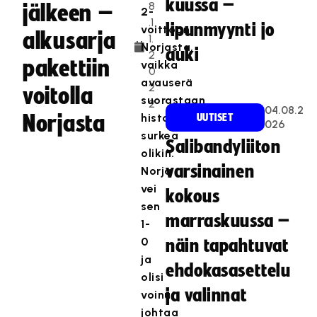
kuussa –
8
jälkeen –
2-
.1
lipunmyynti jo
voittoon
alkusarja
1.
Norjasta,
auki
2
pakettiin
vaikka
0
avauserä
2
voitolla
suorastaan
2
04.08.2
Norjasta
historiallisen
UUTISET
026
surkea
Salibandyliiton
olikin.
varsinainen
Norja
vei
kokous
sen
marraskuussa –
1-
0
näin tapahtuvat
ja
ehdokasasettelu
olisi
ja valinnat
voinut
johtaa