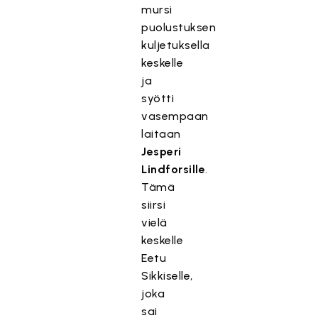
mursi
puolustuksen
kuljetuksella
keskelle
ja
syötti
vasempaan
laitaan
Jesperi
Lindforsille
.
Tämä
siirsi
vielä
keskelle
Eetu
Sikkiselle,
joka
sai