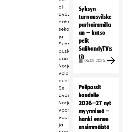
oli
Syksyn
avauserässä
turnausvilske
pahasti
parhaimmilla
sekaisin,
an – katso
ja
pelit
Suomi
SalibandyTV:s
puski
tä
päätään
06.08.2026
Norjan
valppaaseen
puolustusviisikkoon.
Pelipassit
Se
kaudelle
avasi
Norjalle
2026–27 nyt
vaarallisia
myynnissä –
vastaiskuja,
hanki ennen
ja
ensimmäistä