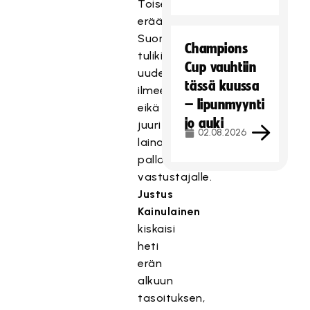
Toiseen
erään
Suomi
Champions
tulikin
Cup vauhtiin
uudella
tässä kuussa
ilmeellä
– lipunmyynti
eikä
jo auki
juuri
02.08.2026
lainannut
palloa
vastustajalle.
Justus
Kainulainen
kiskaisi
heti
erän
alkuun
tasoituksen,