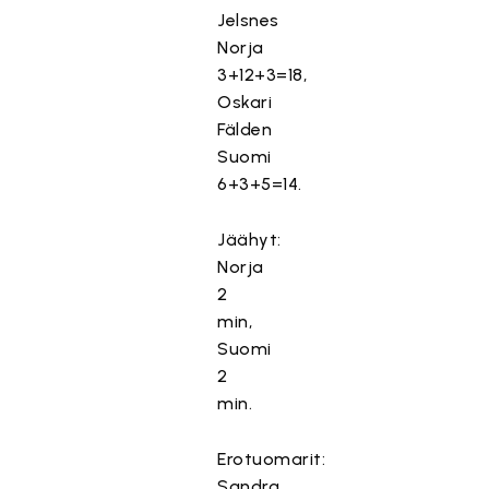
Jelsnes
Norja
3+12+3=18,
Oskari
Fälden
Suomi
6+3+5=14.
Jäähyt:
Norja
2
min,
Suomi
2
min.
Erotuomarit:
Sandra