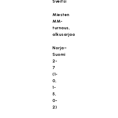
Sveitsi
Miesten
MM-
turnaus,
alkusarjaa
Norja–
Suomi
2-
7
(1-
0,
1-
5,
0-
2)