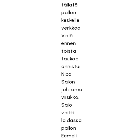
tällätä
pallon
keskelle
verkkoa.
Vielä
ennen
toista
taukoa
onnistui
Nico
Salon
johtama
viisikko.
Salo
voitti
laidassa
pallon
Eemeli