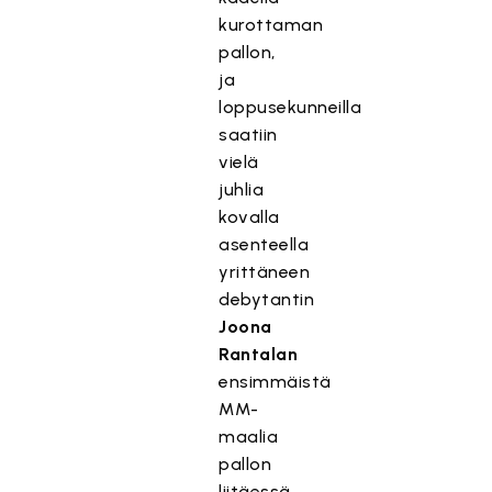
kurottaman
pallon,
ja
loppusekunneilla
saatiin
vielä
juhlia
kovalla
asenteella
yrittäneen
debytantin
Joona
Rantalan
ensimmäistä
MM-
maalia
pallon
liitäessä