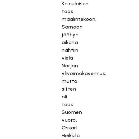
Kainulaisen
taas
maalintekoon.
Samaan
jäähyn
aikana
nähtiin
vielä
Norjan
ylivoimakavennus,
mutta
sitten
oli
taas
Suomen
vuoro.
Oskari
Heikkilä