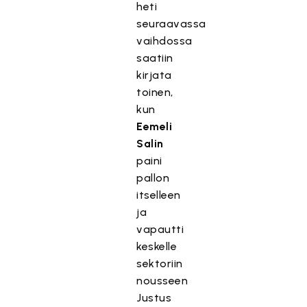
heti
seuraavassa
vaihdossa
saatiin
kirjata
toinen,
kun
Eemeli
Salin
paini
pallon
itselleen
ja
vapautti
keskelle
sektoriin
nousseen
Justus