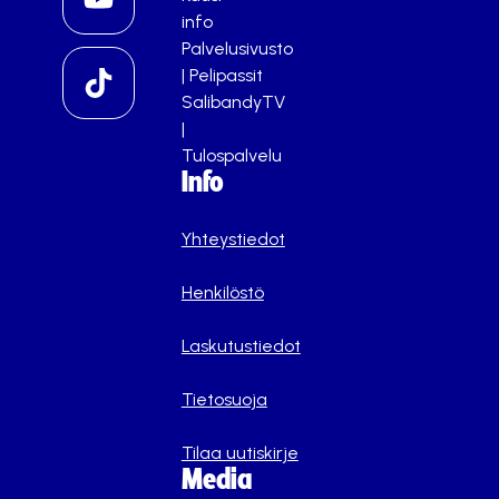
info
Palvelusivusto
|
Pelipassit
SalibandyTV
|
Tulospalvelu
Info
Yhteystiedot
Henkilöstö
Laskutustiedot
Tietosuoja
Tilaa uutiskirje
Media