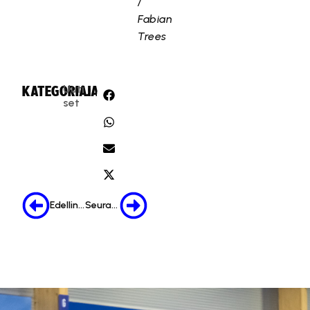
/
Fabian
Trees
Uuti
KATEGORIA:
JAA:
set
Edellinen
Seuraava