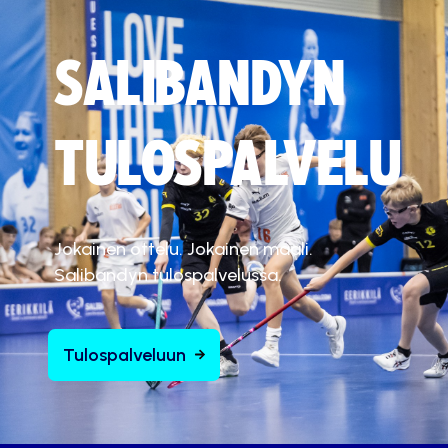
SALIBANDYN
TULOSPALVELU
Jokainen ottelu. Jokainen maali.
Salibandyn tulospalvelussa.
Tulospalveluun