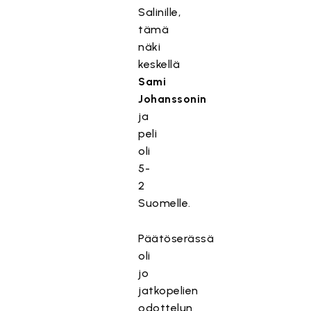
Salinille,
tämä
näki
keskellä
Sami
Johanssonin
ja
peli
oli
5-
2
Suomelle.
Päätöserässä
oli
jo
jatkopelien
odottelun