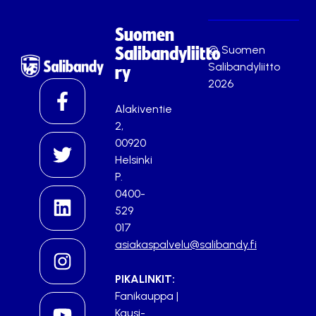
Suomen
© Suomen
Salibandyliitto
Salibandyliitto
ry
2026
Alakiventie
2,
00920
Helsinki
P.
0400-
529
017
asiakaspalvelu@salibandy.fi
PIKALINKIT:
Fanikauppa
|
Kausi-