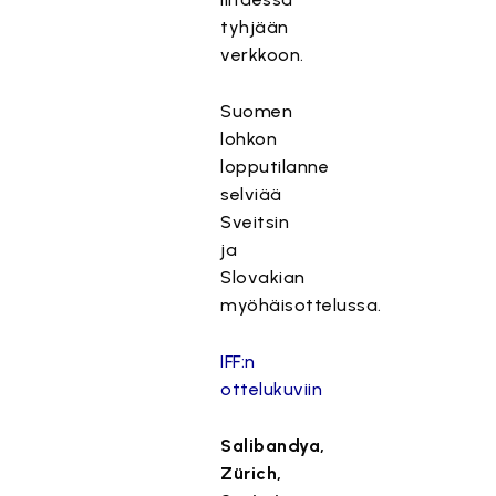
tyhjään
verkkoon.
Suomen
lohkon
lopputilanne
selviää
Sveitsin
ja
Slovakian
myöhäisottelussa.
IFF:n
ottelukuviin
Salibandya,
Zürich,