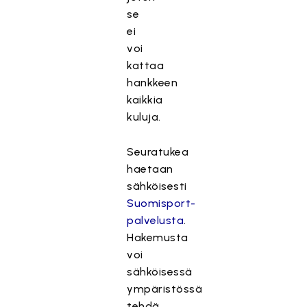
se
ei
voi
kattaa
hankkeen
kaikkia
kuluja.
Seuratukea
haetaan
sähköisesti
Suomisport-
palvelusta
.
Hakemusta
voi
sähköisessä
ympäristössä
tehdä