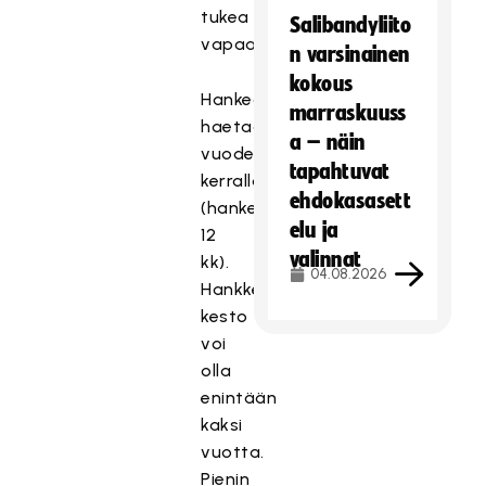
tukea
Salibandyliito
vapaaehtoistyötä.
n varsinainen
kokous
Hankeavustusta
marraskuuss
haetaan
a – näin
vuodeksi
tapahtuvat
kerrallaan
ehdokasasett
(hankekausi
elu ja
12
valinnat
kk).
04.08.2026
Hankkeiden
kesto
voi
olla
enintään
kaksi
vuotta.
Pienin