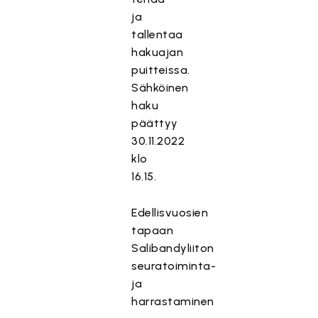
ja
tallentaa
hakuajan
puitteissa.
Sähköinen
haku
päättyy
30.11.2022
klo
16.15.
Edellisvuosien
tapaan
Salibandyliiton
seuratoiminta-
ja
harrastaminen