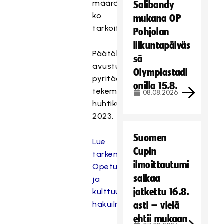
määrärahat
Salibandy
ko.
mukana OP
tarkoitukseen.
Pohjolan
liikuntapäiväs
Päätökset
sä
avustuksista
Olympiastadi
pyritään
onilla 15.8.
tekemään
08.08.2026
huhtikuussa
2023.
Suomen
Lue
Cupin
tarkemmin:
ilmoittautumi
Opetus-
saikaa
ja
jatkettu 16.8.
kulttuuriministeriön
hakuilmoitus.
asti – vielä
ehtii mukaan