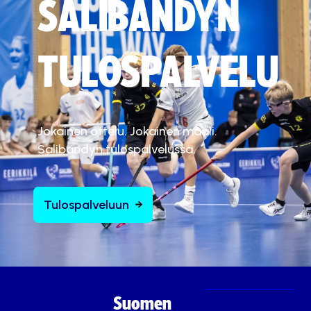
SALIBANDYN
TULOSPALVELU
Jokainen ottelu. Jokainen maali.
Salibandyn tulospalvelussa.
Tulospalveluun
Suomen