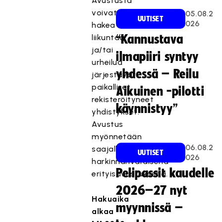
Avustusta
voivat
05.08.2
UUTISET
026
hakea
liikuntaa
“Kannustava
ja/tai
ilmapiiri syntyy
urheilua
yhdessä – Reilu
järjestävät
paikalliset,
Aikuinen -pilotti
rekisteröityneet
käynnistyy”
yhdistykset.
Avustus
myönnetään
06.08.2
saajalle
UUTISET
026
harkinnanvaraisena
Pelipassit kaudelle
erityisavustuksena.
2026–27 nyt
Hakuaika
myynnissä –
alkaa