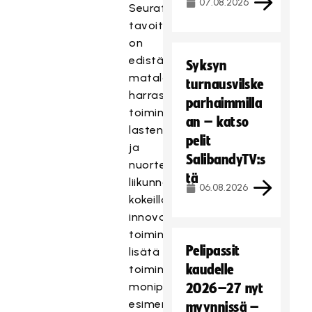
07.08.2026
Seuratuen
tavoitteena
on
edistää
Syksyn
matalan
turnausvilske
harrastuskynnyksen
parhaimmilla
toimintaa
an – katso
lasten
pelit
ja
SalibandyTV:s
nuorten
tä
liikunnassa,
06.08.2026
kokeilla
innovatiivisia
toimintamalleja,
Pelipassit
lisätä
kaudelle
toimintaan
monipuolisuutta
2026–27 nyt
esimerkiksi
myynnissä –