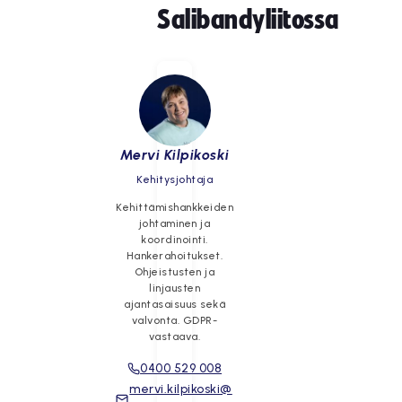
Salibandyliitossa
Mervi Kilpikoski
Kehitysjohtaja
Kehittämishankkeiden
johtaminen ja
koordinointi.
Hankerahoitukset.
Ohjeistusten ja
linjausten
ajantasaisuus sekä
valvonta. GDPR-
vastaava.
0400 529 008
mervi.kilpikoski@