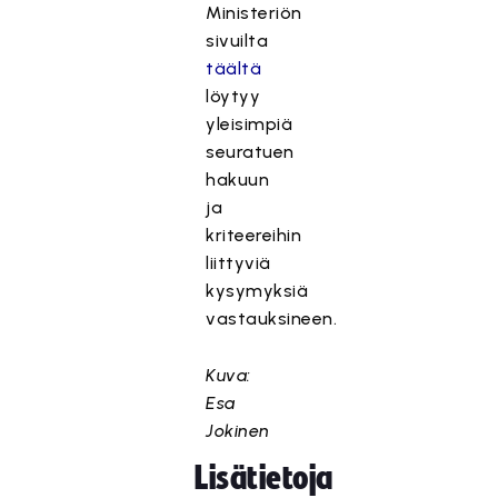
Ministeriön
sivuilta
täältä
löytyy
yleisimpiä
seuratuen
hakuun
ja
kriteereihin
liittyviä
kysymyksiä
vastauksineen.
Kuva:
Esa
Jokinen
Lisätietoja