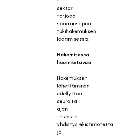
-
sektori
tarjoaa
sparrausapua
tukihakemuksen
laatimisessa.
Hakemisessa
huomioitavaa
Hakemuksen
lähettäminen
edellyttää
seuralta
ajan
tasaista
yhdistysrekisteriotetta
ja