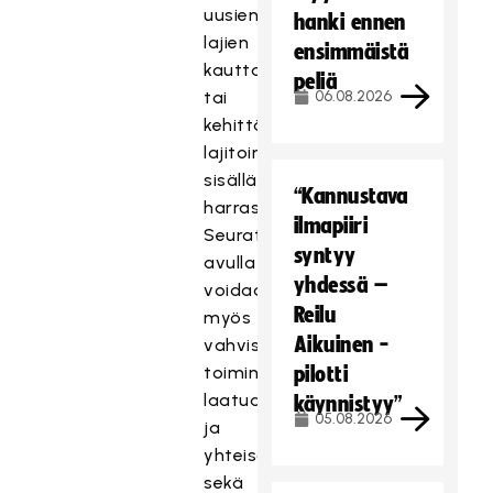
uusien
hanki ennen
lajien
ensimmäistä
kautta
peliä
tai
06.08.2026
kehittää
lajitoiminnan
sisällä
“Kannustava
harrastustoimintaa.
ilmapiiri
Seuratuen
syntyy
avulla
yhdessä –
voidaan
Reilu
myös
Aikuinen -
vahvistaa
toiminnan
pilotti
laatua
käynnistyy”
05.08.2026
ja
yhteisöllisyyttä,
sekä