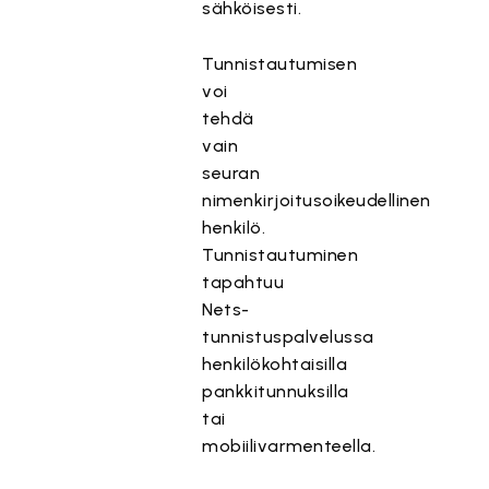
sähköisesti.
Tunnistautumisen
voi
tehdä
vain
seuran
nimenkirjoitusoikeudellinen
henkilö.
Tunnistautuminen
tapahtuu
Nets-
tunnistuspalvelussa
henkilökohtaisilla
pankkitunnuksilla
tai
mobiilivarmenteella.