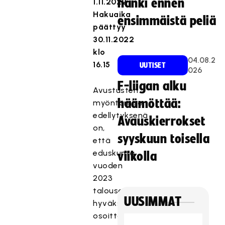
hanki ennen
1.11.2022
Hakuaika
ensimmäistä peliä
päättyy
30.11.2022
klo
04.08.2
16.15
UUTISET
026
F-liigan alku
Avustusten
häämöttää:
myöntämisen
edellytyksenä
Avauskierrokset
on,
syyskuun toisella
että
eduskunta
viikolla
vuoden
2023
talousarviota
UUSIMMAT
hyväksyessään
osoittaa