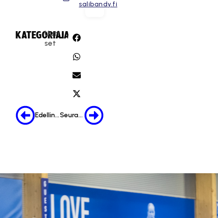
salibandy.fi
Uuti
KATEGORIA:
JAA:
set
Edellinen
Seuraava