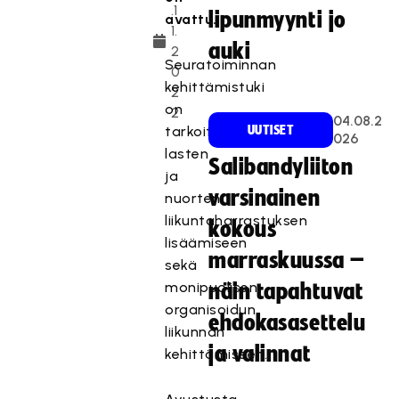
.1
lipunmyynti jo
avattu.
1.
auki
2
Seuratoiminnan
0
kehittämistuki
2
on
2
04.08.2
tarkoitettu
UUTISET
026
lasten
Salibandyliiton
ja
varsinainen
nuorten
liikuntaharrastuksen
kokous
lisäämiseen
marraskuussa –
sekä
monipuolisen
näin tapahtuvat
organisoidun
ehdokasasettelu
liikunnan
ja valinnat
kehittämiseen.