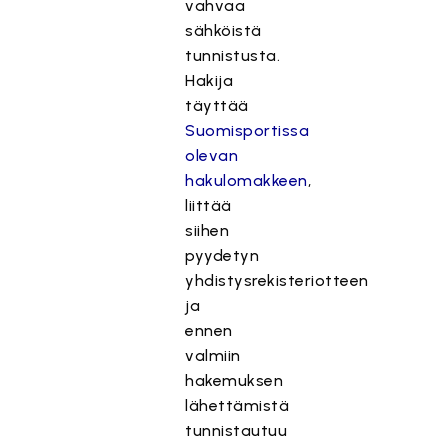
vahvaa
sähköistä
tunnistusta.
Hakija
täyttää
Suomisportissa
olevan
hakulomakkeen
,
liittää
siihen
pyydetyn
yhdistysrekisteriotteen
ja
ennen
valmiin
hakemuksen
lähettämistä
tunnistautuu