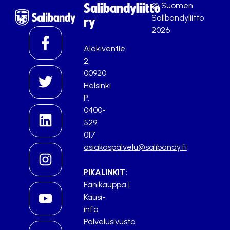
© Suomen
Salibandyliitto
Salibandyliitto
ry
2026
Alakiventie
2,
00920
Helsinki
P.
0400-
529
017
asiakaspalvelu@salibandy.fi
PIKALINKIT:
Fanikauppa
|
Kausi-
info
Palvelusivusto