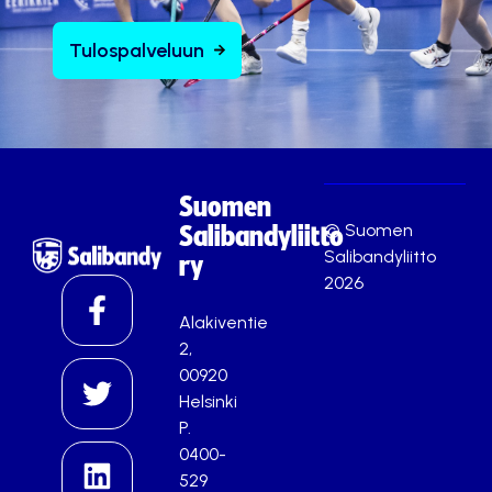
Tulospalveluun
Suomen
© Suomen
Salibandyliitto
Salibandyliitto
ry
2026
Alakiventie
2,
00920
Helsinki
P.
0400-
529