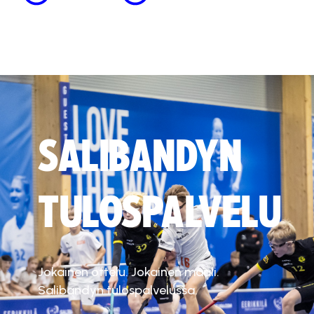
SALIBANDYN
TULOSPALVELU
Jokainen ottelu. Jokainen maali.
Salibandyn tulospalvelussa.