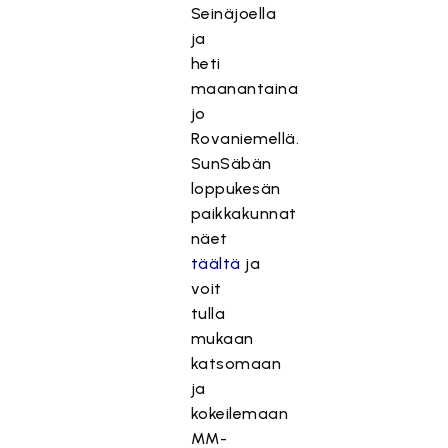
Seinäjoella
ja
heti
maanantaina
jo
Rovaniemellä.
SunSäbän
loppukesän
paikkakunnat
näet
täältä
ja
voit
tulla
mukaan
katsomaan
ja
kokeilemaan
MM-