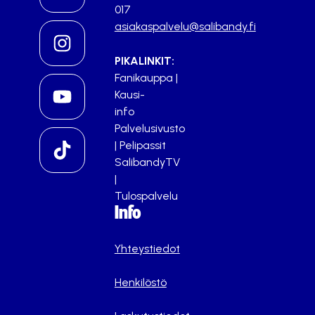
017
asiakaspalvelu@salibandy.fi
PIKALINKIT:
Fanikauppa
|
Kausi-
info
Palvelusivusto
|
Pelipassit
SalibandyTV
|
Tulospalvelu
Info
Yhteystiedot
Henkilöstö