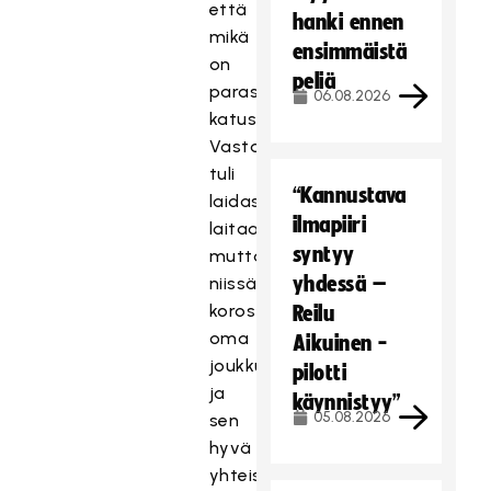
että
hanki ennen
mikä
ensimmäistä
on
peliä
parasta
06.08.2026
katusählyssä.
Vastauksia
tuli
“Kannustava
laidasta
ilmapiiri
laitaan,
syntyy
mutta
yhdessä –
niissä
korostui
Reilu
oma
Aikuinen -
joukkue
pilotti
ja
käynnistyy”
05.08.2026
sen
hyvä
yhteishenki,