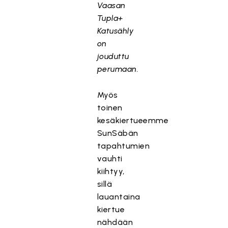
Vaasan
Tupla+
Katusähly
on
jouduttu
perumaan.
Myös
toinen
kesäkiertueemme
SunSäbän
tapahtumien
vauhti
kiihtyy,
sillä
lauantaina
kiertue
nähdään