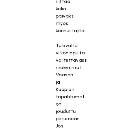
riittää
koko
päiväksi
myös
kannustajille.
Tulevalta
viikonlopulta
valitettavasti
molemmat
Vaasan
ja
Kuopion
tapahtumat
on
jouduttu
perumaan.
Jos