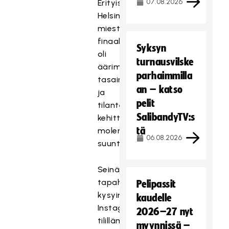
07.08.2026
Erityisesti
Helsingissä
miesten
finaali
Syksyn
oli
turnausvilske
äärimmäisen
parhaimmilla
tasainen
an – katso
ja
pelit
tilanteita
SalibandyTV:s
kehittyi
tä
molempiin
06.08.2026
suuntiin.
Seinäjoen
tapahtumassa
Pelipassit
kysyimme
kaudelle
Instagram
2026–27 nyt
tilillämme,
myynnissä –