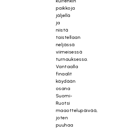
kuitenkin
paikkoja
jäljellä
ja
niistä
taistellaan
neljässä
viimeisessä
turnauksessa.
Vantaalla
finaalit
käydään
osana
Suomi-
Ruotsi
maaottelupäivää,
joten
puuhaa