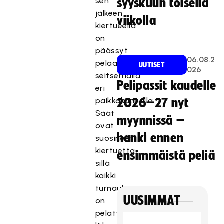
sen
syyskuun toisella
jälkeen
viikolla
kiertueella
on
päässyt
06.08.2
pelaamaan
UUTISET
026
seitsemällä
Pelipassit kaudelle
eri
paikkakunnalla.
2026–27 nyt
Säät
myynnissä –
ovat
hanki ennen
suosineet
kiertuetta,
ensimmäistä peliä
sillä
kaikki
turnaukset
UUSIMMAT
on
pelattu