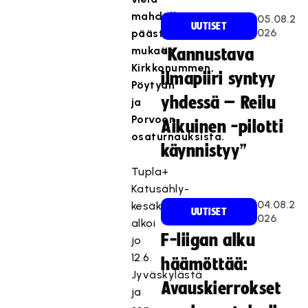
mahdollista
05.08.2
UUTISET
026
päästä
mukaan
“Kannustava
Kirkkonummen,
ilmapiiri syntyy
Pöytyän
yhdessä – Reilu
ja
Porvoon
Aikuinen -pilotti
osaturnauksista.
käynnistyy”
Tupla+
Katusähly-
04.08.2
kesäkiertue
UUTISET
026
alkoi
F-liigan alku
jo
12.6.
häämöttää:
Jyväskylästä
Avauskierrokset
ja