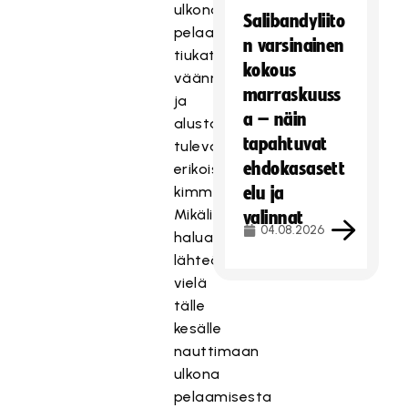
ulkona
Salibandyliito
pelaaminen,
n varsinainen
tiukat
kokous
väännöt
marraskuuss
ja
a – näin
alustasta
tapahtuvat
tulevat
ehdokasasett
erikoiset
kimmokkeet.
elu ja
Mikäli
valinnat
04.08.2026
haluat
lähteä
vielä
tälle
kesälle
nauttimaan
ulkona
pelaamisesta