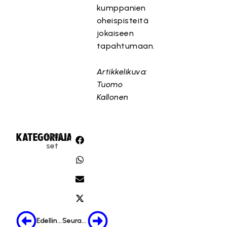
kumppanien
oheispisteitä
jokaiseen
tapahtumaan.
Artikkelikuva:
Tuomo
Kallonen
Uuti
KATEGORIA:
JAA:
set
Edellinen
Seuraava