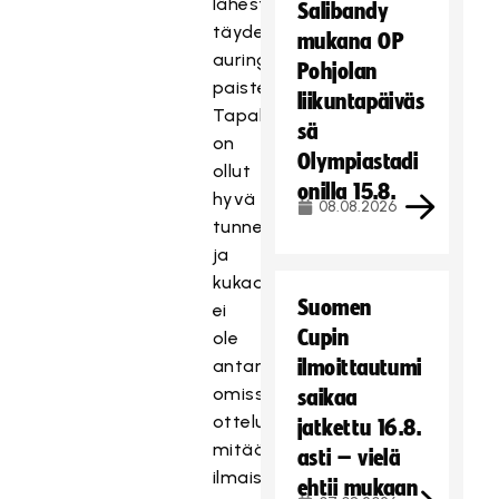
lähestulkoon
Salibandy
täydessä
mukana OP
auringon
Pohjolan
paisteessa.
liikuntapäiväs
Tapahtumissa
sä
on
Olympiastadi
ollut
onilla 15.8.
hyvä
08.08.2026
tunnelma
ja
kukaan
Suomen
ei
Cupin
ole
antanut
ilmoittautumi
omissa
saikaa
otteluissaan
jatkettu 16.8.
mitään
asti – vielä
ilmaiseksi.
ehtii mukaan