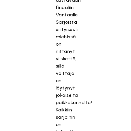
käytävään
finaaliin
Vantaalle.
Sarjoista
erityisesti
miehissä
on
riittänyt
vilskettä,
sillä
voittaja
on
löytynyt
jokaiselta
paikkakunnalta!
Kaikkiin
sarjoihin
on