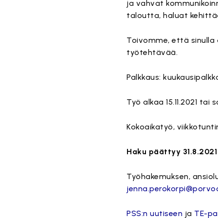
ja vahvat kommunikoinn
taloutta, haluat kehittää
Toivomme, että sinulla 
työtehtävää.
Palkkaus: kuukausipalk
Työ alkaa 15.11.2021 ta
Kokoaikatyö, viikkotunti
Haku päättyy 31.8.2021 
Työhakemuksen, ansiolue
jenna.perokorpi@porvo
PSS:n uutiseen
ja
TE-pal