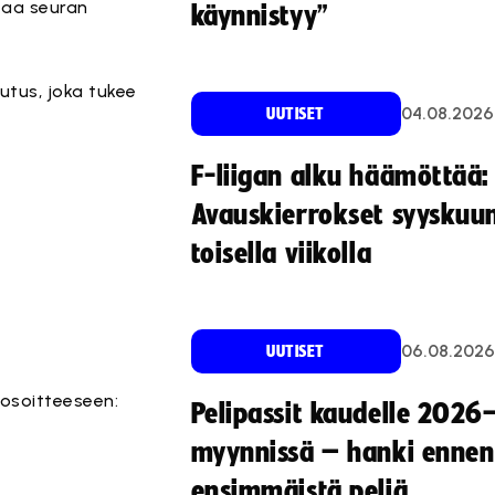
taa seuran
käynnistyy”
utus, joka tukee
04.08.2026
UUTISET
F-liigan alku häämöttää:
Avauskierrokset syyskuu
toisella viikolla
06.08.2026
UUTISET
 osoitteeseen:
Pelipassit kaudelle 2026
myynnissä – hanki ennen
ensimmäistä peliä