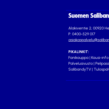
Suomen Saliband
Alakiventie 2, 00920 He
P. 0400-529 017
asiakaspalvelu@saliban
PIKALINKIT:
Fanikauppa
|
Kausi-info
Palvelusivusto
|
Pelipass
SalibandyTV
|
Tulospal