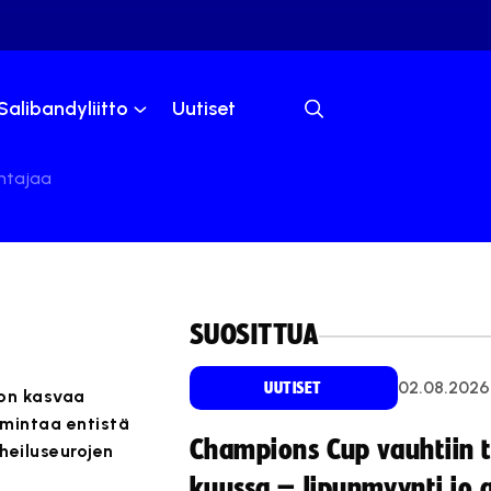
Salibandyliitto
Uutiset
htajaa
SUOSITTUA
02.08.2026
UUTISET
 on kasvaa
imintaa entistä
Champions Cup vauhtiin 
heiluseurojen
kuussa – lipunmyynti jo 