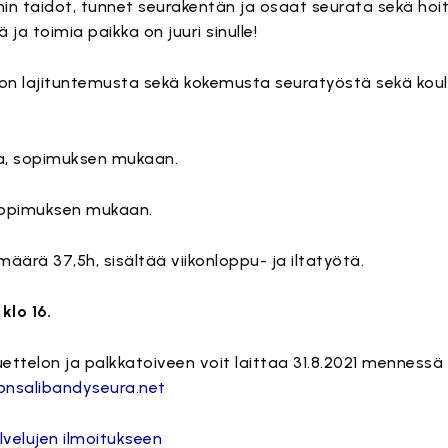
in taidot, tunnet seurakentän ja osaat seurata sekä hoi
 ja toimia paikka on juuri sinulle!
on lajituntemusta sekä kokemusta seuratyöstä sekä koul
ka, sopimuksen mukaan.
i sopimuksen mukaan.
määrä 37,5h, sisältää viikonloppu- ja iltatyötä.
klo 16.
ttelon ja palkkatoiveen voit laittaa 31.8.2021 mennessä
onsalibandyseura.net
velujen ilmoitukseen