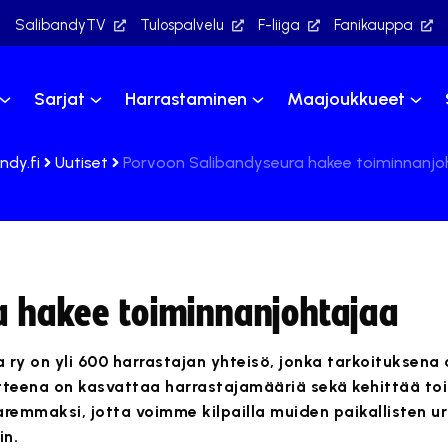
SalibandyTV
Tulospalvelu
F-liiga
Fanikauppa
Sarjat
Harrastaminen
Maajoukkueet
ndy.fi
Uutiset
Porvoon Salibandyseura hakee toiminnanjo
a hakee toiminnanjohtajaa
 ry on yli 600 harrastajan yhteisö, jonka tarkoituksena
tteena on kasvattaa harrastajamääriä sekä kehittää to
emmaksi, jotta voimme kilpailla muiden paikallisten ur
in.