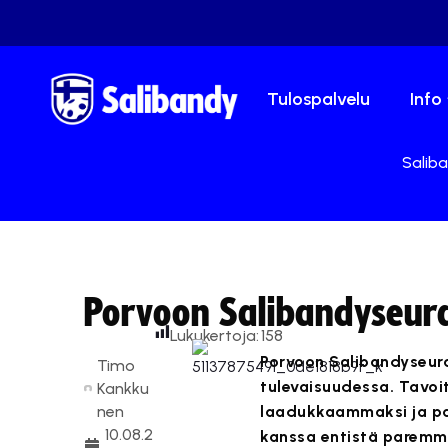
Tulospalvelu
Info
Saliba
Porvoon Salibandyseur
Lukukertoja:
158
Porvoon Salibandyseura
Timo
tulevaisuudessa. Tavoi
Kankku
nen
laadukkaammaksi ja par
10.08.2
kanssa entistä paremm