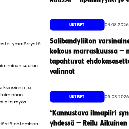
04.08.2026
UUTISET
Salibandyliiton varsinain
sesta, ymmärrystä
kokous marraskuussa – 
tapahtuvat ehdokasasette
oimiminen seuran
valinnat
rkkinoinnin ja
itoiminnan
05.08.2026
UUTISET
oi olla myös
“Kannustava ilmapiiri sy
yhdessä – Reilu Aikuinen 
kilöstöjohtamisen