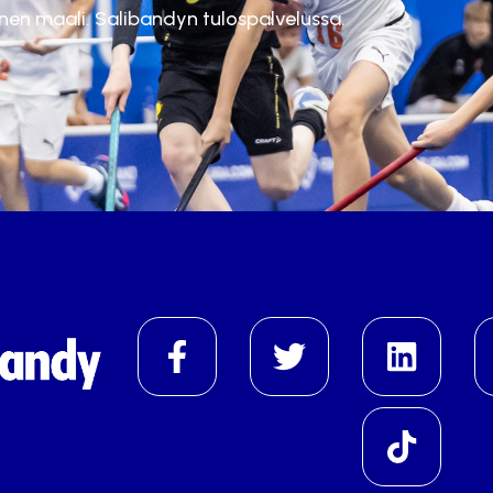
inen maali. Salibandyn tulospalvelussa.