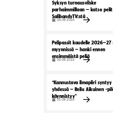
Syksyn turnausvilske
parhaimmillaan – katso pelit
SalibandyTV:stä
06.08.2026
Pelipassit kaudelle 2026–27
myynnissä – hanki ennen
ensimmäistä peliä
06.08.2026
“Kannustava ilmapiiri syntyy
yhdessä – Reilu Aikuinen -pil
käynnistyy”
05.08.2026