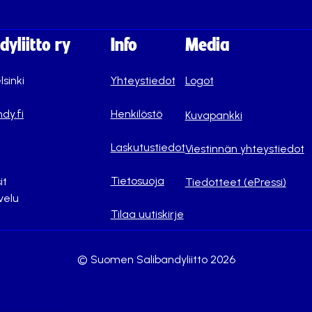
yliitto ry
Info
Media
lsinki
Yhteystiedot
Logot
dy.fi
Henkilöstö
Kuvapankki
Laskutustiedot
Viestinnän yhteystiedot
Tietosuoja
it
Tiedotteet (ePressi)
velu
Tilaa uutiskirje
© Suomen Salibandyliitto 2026