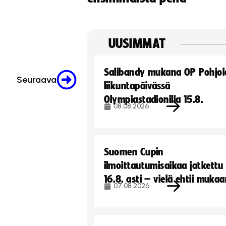
UUSIMMAT
Salibandy mukana OP Pohjol
Seuraava
liikuntapäivässä
Olympiastadionilla 15.8.
08.08.2026
Suomen Cupin
ilmoittautumisaikaa jatkettu
16.8. asti – vielä ehtii muka
07.08.2026