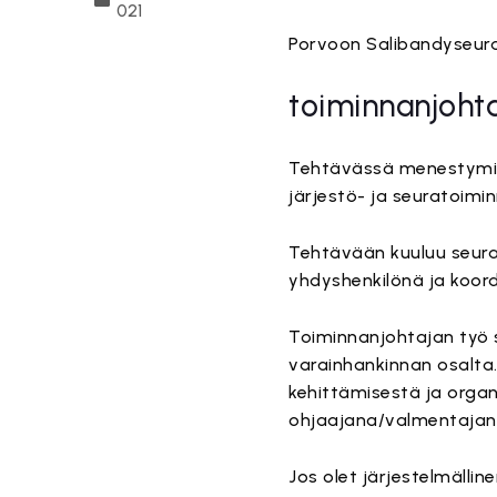
021
Porvoon Salibandyseura
toiminnanjoht
Tehtävässä menestymin
järjestö- ja seuratoim
Tehtävään kuuluu seura
yhdyshenkilönä ja koordi
Toiminnanjohtajan työ s
varainhankinnan osalta.
kehittämisestä ja orga
ohjaajana/valmentajan
Jos olet järjestelmälli