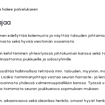
 hakee palvelukseen
ajaa
en edellyttää kokemusta ja näyttöä talouden johtami
innasta sekä hyvää viestinnän osaamista.
n kehittäminen yhteistyössä johtokunnan kanssa sekä t
naattorina joukkueille ja sidosryhmille.
isältää hallinnollisia tehtäviä mm. talouden, myynnin, ma
 Lisäksi toiminnanjohtaja vastaa seuran harraste- ja leir
nisoinnista yhdessä valmennuspäällikön kanssa. Työssä v
a toimimista seuran joukkueissa sopimuksen mukaan.
nen, aikaansaava sekä idearikas henkilö, omaat hyvät hen