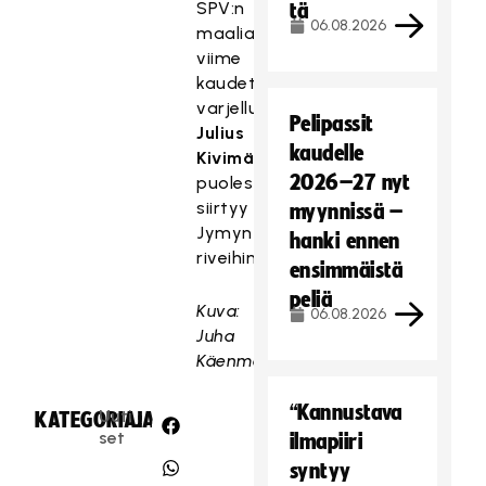
SPV:n
tä
06.08.2026
maalia
viime
kaudet
varjellut
Pelipassit
Julius
kaudelle
Kivimäki
2026–27 nyt
puolestaan
siirtyy
myynnissä –
Jymyn
hanki ennen
riveihin.
ensimmäistä
peliä
Kuva:
06.08.2026
Juha
Käenmäki
“Kannustava
Uuti
KATEGORIA:
JAA:
set
ilmapiiri
syntyy