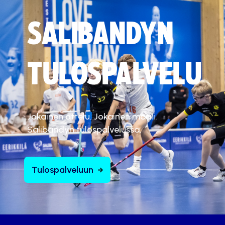
SALIBANDYN
TULOSPALVELU
Jokainen ottelu. Jokainen maali.
Salibandyn tulospalvelussa.
Tulospalveluun