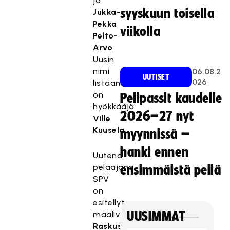
ja
syyskuun toisella
Jukka-
Pekka
viikolla
Pelto-
Arvo
.
Uusin
nimi
06.08.2
UUTISET
026
listaan
on
Pelipassit kaudelle
hyökkääjä
2026–27 nyt
Ville
Kuusela
.
myynnissä –
hanki ennen
Uutena
pelaajana
ensimmäistä peliä
SPV
on
esitellyt
maalivahti
UUSIMMAT
Raskus