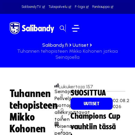
SalibandyTV
Tulospalvelu
F-liiga
Fanikauppa
Salibandy.fi
Uutiset
Tuhannen tehopisteen Mikko Kohonen jatkaa
Seinäjoella
Lukukertoja:
157
Tuhannen
Seinäjoen
SUOSITTUA
11
Peliveljien
02.08.2
tehopisteen
.
UUTISET
luottopelaajat
026
0
allekirjoittavat
Mikko
Champions Cup
4
toinen
.
vauhtiin tässä
toisensa
Kohonen
2
perään