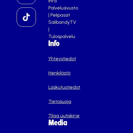
info
Palvelusivusto
|
Pelipassit
SalibandyTV
|
Tulospalvelu
Info
Yhteystiedot
Henkilöstö
Laskutustiedot
Tietosuoja
Tilaa uutiskirje
Media