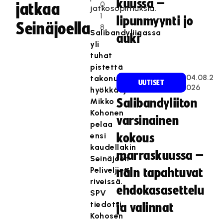
kuussa –
0
jatkaa
jatkosopimuksia.
1
lipunmyynti jo
Seinäjoella
8
Salibandyliigassa
auki
yli
tuhat
pistettä
04.08.2
takonut
UUTISET
026
hyökkääjä
Mikko
Salibandyliiton
Kohonen
varsinainen
pelaa
ensi
kokous
kaudellakin
marraskuussa –
Seinäjoen
Peliveljien
näin tapahtuvat
riveissä.
ehdokasasettelu
SPV
tiedotti
ja valinnat
Kohosen