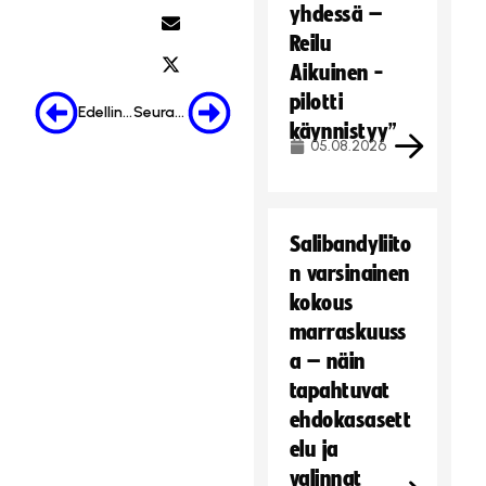
yhdessä –
Reilu
Aikuinen -
pilotti
Edellinen
Seuraava
käynnistyy”
05.08.2026
Salibandyliito
n varsinainen
kokous
marraskuuss
a – näin
tapahtuvat
ehdokasasett
elu ja
valinnat