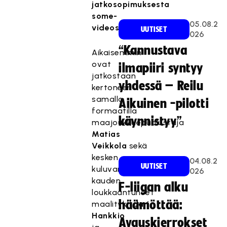
jatkosopimuksesta
some-
05.08.2
videossaan.
UUTISET
026
“Kannustava
Aikaisemmin
ovat
ilmapiiri syntyy
jatkostaan
yhdessä – Reilu
kertoneen
samalla
Aikuinen -pilotti
formaatilla
käynnistyy”
maajoukkuepuolustaja
Matias
Veikkola
sekä
kesken
04.08.2
UUTISET
kuluvan
026
kauden
F-liigan alku
loukkaantuneet
häämöttää:
maalitykit
Jari
Hankkio
Avauskierrokset