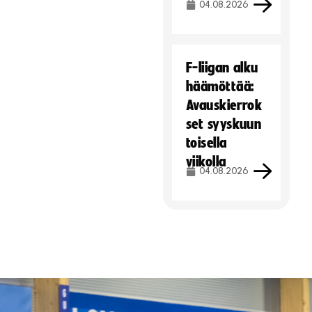
04.08.2026
F-liigan alku
häämöttää:
Avauskierrok
set syyskuun
toisella
viikolla
04.08.2026