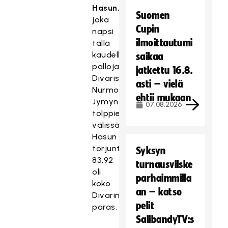
Hasun
,
Suomen
joka
Cupin
napsi
ilmoittautumi
tällä
kaudella
saikaa
palloja
jatkettu 16.8.
Divarissa
asti – vielä
Nurmon
ehtii mukaan
Jymyn
07.08.2026
tolppien
välissä.
Hasun
torjuntaprosentti
Syksyn
83,92
turnausvilske
oli
parhaimmilla
koko
an – katso
Divarin
pelit
paras.
SalibandyTV:s