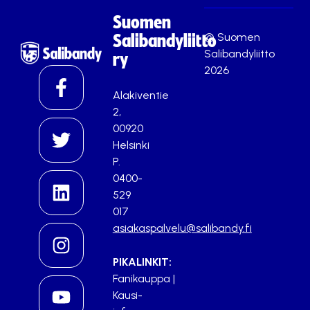
Suomen
© Suomen
Salibandyliitto
Salibandyliitto
ry
2026
Alakiventie
2,
00920
Helsinki
P.
0400-
529
017
asiakaspalvelu@salibandy.fi
PIKALINKIT:
Fanikauppa
|
Kausi-