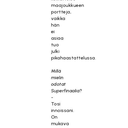
maajoukkueen
portteja,
vaikka
hän
ei
asiaa
tuo
julki
pikahaastattelussa.
Millä
mielin
odotat
Superfinaalia?
-
Tosi
innoissani.
On
mukava