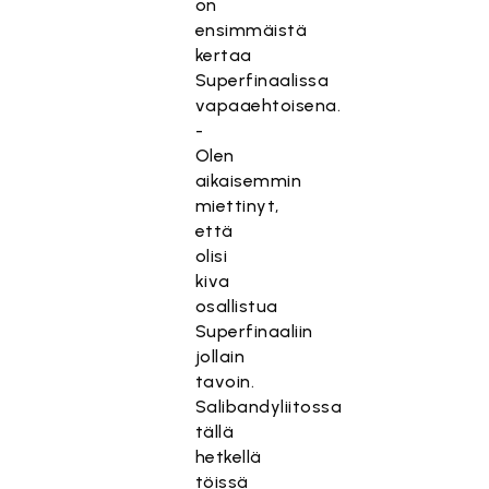
on
ensimmäistä
kertaa
Superfinaalissa
vapaaehtoisena.
-
Olen
aikaisemmin
miettinyt,
että
olisi
kiva
osallistua
Superfinaaliin
jollain
tavoin.
Salibandyliitossa
tällä
hetkellä
töissä