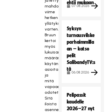
jätetty
ehtii mukaan
mahdollisia
07.08.2026
viime
hetken
yllätyksiä
Syksyn
varten.
Bruun
turnausvilske
kertoi
parhaimmilla
myös
an – katso
lukuisan
pelit
määrän
SalibandyTV:s
käytännön
tä
asioita
06.08.2026
ja
mitä
vapaaehtoisilta
odotetaan.
Pelipassit
Sitä
kaudelle
iloista
2026–27 nyt
asennetta.