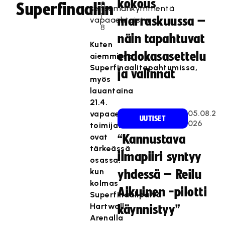
kokous
0
Superfinaaliin
seitsemänkymmentä
1
marraskuussa –
vapaaehtoista.
8
näin tapahtuvat
Kuten
ehdokasasettelu
aiemmissa
Superfinaalitapahtumissa,
ja valinnat
myös
lauantaina
21.4.
05.08.2
vapaaehtoiset
UUTISET
026
toimijat
ovat
“Kannustava
tärkeässä
ilmapiiri syntyy
osassa,
kun
yhdessä – Reilu
kolmas
Aikuinen -pilotti
Superfinaalipäivä
Hartwall
käynnistyy”
Arenalla