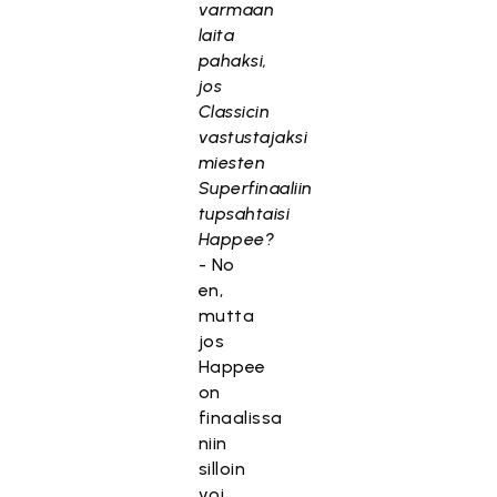
varmaan
laita
pahaksi,
jos
Classicin
vastustajaksi
miesten
Superfinaaliin
tupsahtaisi
Happee?
- No
en,
mutta
jos
Happee
on
finaalissa
niin
silloin
voi