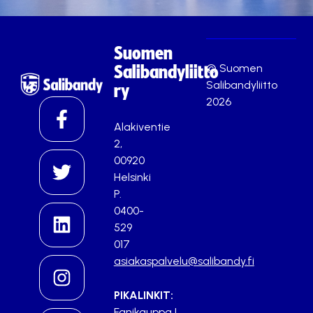
Suomen
© Suomen
Salibandyliitto
Salibandyliitto
ry
2026
Alakiventie
2,
00920
Helsinki
P.
0400-
529
017
asiakaspalvelu@salibandy.fi
PIKALINKIT:
Fanikauppa
|