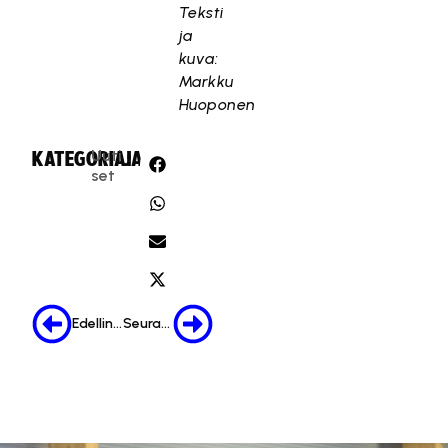
Teksti
ja
kuva:
Markku
Huoponen
Uuti
KATEGORIA:
JAA:
set
Edellinen
Seuraava