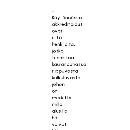
-
Käytännössä
akkreditoidut
ovat
niitä
henkilöitä,
jotka
tunnistaa
kaulanauhassa
riippuvasta
kulkuluvasta,
johon
on
merkitty
millä
alueilla
he
voivat