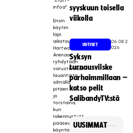
"staff-
syyskuun toisella
infoa".
viikolla
Ensin
käytiin
läpi
aikataulutusta.
06.08.2
UUTISET
026
Hartwall
Arenaa
Syksyn
ryhdytään
turnausvilske
varustamaan
lauantaita
parhaimmillaan –
silmällä
katso pelit
pitäen
jo
SalibandyTV:stä
torstaina,
kun
rakennustyöt
pääsevät
UUSIMMAT
käyntiin.