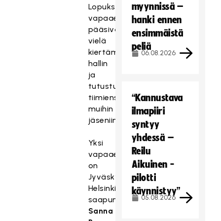
myynnissä –
Lopuksi
vapaaehtoiset
hanki ennen
pääsivät
ensimmäistä
vielä
peliä
kiertämään
06.08.2026
hallin
ja
tutustumaan
“Kannustava
tiimiensä
muihin
ilmapiiri
jäseniin.
syntyy
yhdessä –
Yksi
Reilu
vapaaehtoisista
Aikuinen -
on
Jyväskylästä
pilotti
Helsinkiin
käynnistyy”
05.08.2026
saapunut
Sanna