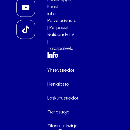
Kausi-
info
Palvelusivusto
|
Pelipassit
SalibandyTV
|
Tulospalvelu
Info
Yhteystiedot
Henkilöstö
Laskutustiedot
Tietosuoja
Tilaa uutiskirje