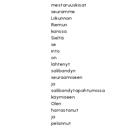
mestaruuskisat
seuramme
Liikunnan
Riemun
kanssa.
Sieltä
se
into
on
lähtenyt
salibandyn
seuraamiseen
ja
salibandytapahtumissa
käymiseen.
Olen
harrastanut
ja
pelannut