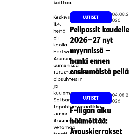
koittaa.
06.08.2
Keskiviikkona
UUTISET
026
11.4.
Pelipassit kaudelle
heitä
oli
2026–27 nyt
koolla
myynnissä –
Hartwall
Arenan
hanki ennen
uumenissa
ensimmäistä peliä
tutustumassa
olosuhteisiin
ja
kuulemaan
04.08.2
UUTISET
Salibandyliiton
026
tapahtumapäällikkö
F-liigan alku
Janne
häämöttää:
Bruunin
vetämää
Avauskierrokset