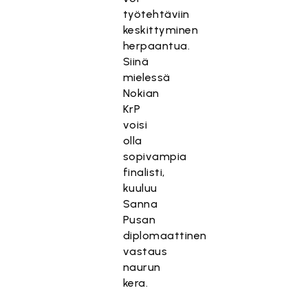
työtehtäviin
keskittyminen
herpaantua.
Siinä
mielessä
Nokian
KrP
voisi
olla
sopivampia
finalisti,
kuuluu
Sanna
Pusan
diplomaattinen
vastaus
naurun
kera.