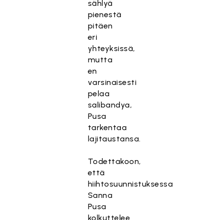
sählyä
pienestä
pitäen
eri
yhteyksissä,
mutta
en
varsinaisesti
pelaa
salibandya,
Pusa
tarkentaa
lajitaustansa.
Todettakoon,
että
hiihtosuunnistuksessa
Sanna
Pusa
kolkuttelee