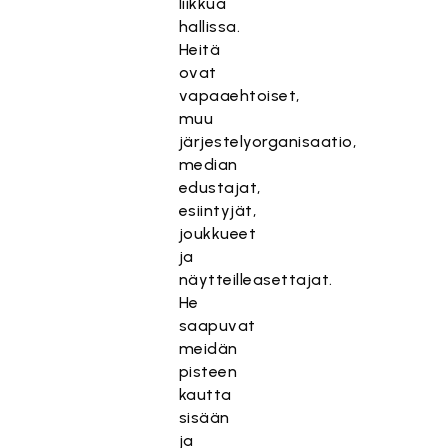
liikkua
hallissa.
Heitä
ovat
vapaaehtoiset,
muu
järjestelyorganisaatio,
median
edustajat,
esiintyjät,
joukkueet
ja
näytteilleasettajat.
He
saapuvat
meidän
pisteen
kautta
sisään
ja