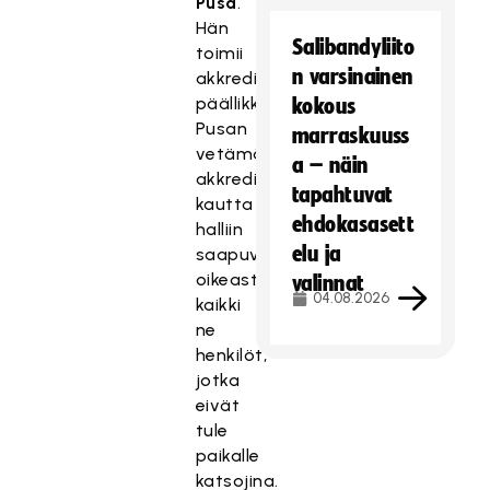
Pusa
.
Hän
Salibandyliito
toimii
n varsinainen
akkreditoinnin
päällikkönä.
kokous
Pusan
marraskuuss
vetämän
a – näin
akkreditointitoimiston
tapahtuvat
kautta
ehdokasasett
halliin
elu ja
saapuvat
oikeastaan
valinnat
04.08.2026
kaikki
ne
henkilöt,
jotka
eivät
tule
paikalle
katsojina.