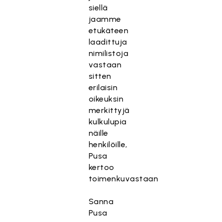
siellä
jaamme
etukäteen
laadittuja
nimilistoja
vastaan
sitten
erilaisin
oikeuksin
merkittyjä
kulkulupia
näille
henkilöille,
Pusa
kertoo
toimenkuvastaan
Sanna
Pusa