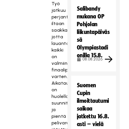
Työ
Salibandy
jatkuu
mukana OP
perjantai-
iltaan
Pohjolan
saakka,
liikuntapäiväs
jotta
sä
lauantaina
Olympiastadi
kaikki
onilla 15.8.
on
08.08.2026
valmiina
finaalipäivää
varten.
Aikataulu
Suomen
on
Cupin
huolella
ilmoittautumi
suunniteltu
saikaa
ja
jatkettu 16.8.
pientä
pelivaraa
asti – vielä