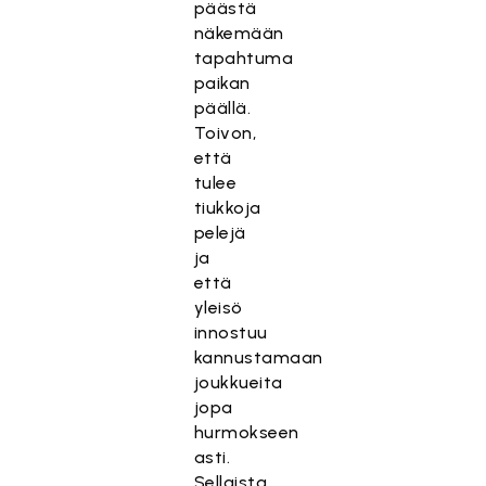
päästä
näkemään
tapahtuma
paikan
päällä.
Toivon,
että
tulee
tiukkoja
pelejä
ja
että
yleisö
innostuu
kannustamaan
joukkueita
jopa
hurmokseen
asti.
Sellaista