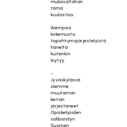
mukavaltahan
tämä
kuulostaa.
Aiempaa
kokemusta
tapahtumajärjestelyistä
häneltä
kuitenkin
löytyy.
-
Jyväskylässä
olemme
muutaman
kerran
järjestäneet
Opiskelijoiden
salibandyn
Suomen