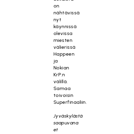
on
nähtävissä
nyt
käynnissä
olevissa
miesten
välierissä
Happeen
ja
Nokian
KrP:n
välillä.
Samaa
toivoisin
Superfinaaliin.
Jyväskylästä
saapuvana
et