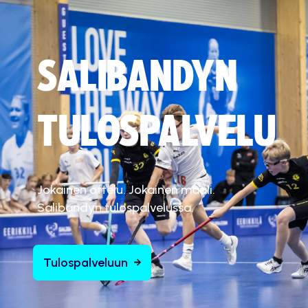
SALIBANDYN
TULOSPALVELU
Jokainen ottelu. Jokainen maali.
Salibandyn tulospalvelussa.
Tulospalveluun