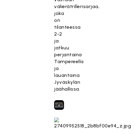
e
välierätrillerisarjaa,
s
joka
t
on
e
tilanteessa
t
2-2
t
ja
y
jatkuu
,
perjantaina
k
Tampereella
o
ja
s
lauantaina
k
Jyväskylän
a
jäähallissa.
s
e
v
a
a
t
ii