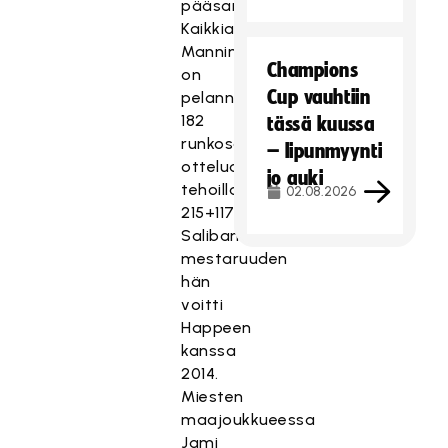
pääsarjoihin.
Kaikkiaan
Manninen
Champions
on
Cup vauhtiin
pelannut
182
tässä kuussa
runkosarjan
– lipunmyynti
ottelua
jo auki
tehoilla
02.08.2026
215+117=332.
Salibandyliigan
mestaruuden
hän
voitti
Happeen
kanssa
2014.
Miesten
maajoukkueessa
Jami