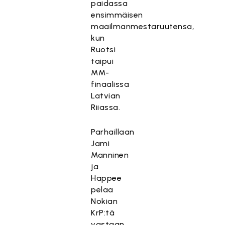
paidassa
ensimmäisen
maailmanmestaruutensa,
kun
Ruotsi
taipui
MM-
T
finaalissa
ä
Latvian
m
Riiassa.
ä
s
Parhaillaan
i
Jami
s
Manninen
ä
ja
l
Happee
t
pelaa
ö
Nokian
o
KrP:tä
n
vastaan