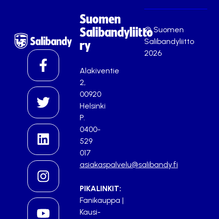
Suomen
© Suomen
Salibandyliitto
Salibandyliitto
ry
2026
Alakiventie
2,
00920
Helsinki
P.
0400-
529
017
asiakaspalvelu@salibandy.fi
PIKALINKIT:
Fanikauppa
|
Kausi-