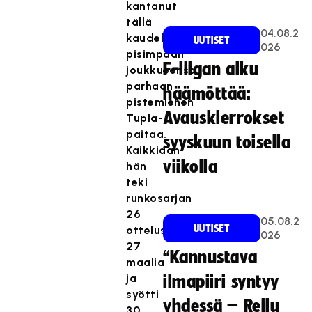
kantanut
tällä
04.08.2
kaudella
UUTISET
026
pisimpään
F-liigan alku
joukkueensa
parhaan
häämöttää:
pistemiehen
Avauskierrokset
Tupla-
paitaa.
syyskuun toisella
Kaikkiaan
viikolla
hän
teki
runkosarjan
26
05.08.2
UUTISET
ottelussaan
026
27
“Kannustava
maalia
ja
ilmapiiri syntyy
syötti
yhdessä – Reilu
30