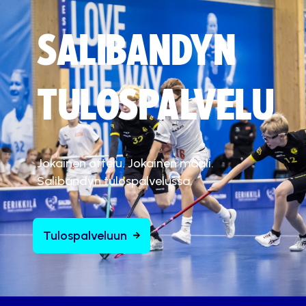
t
ä
SALIBANDYN
.
Hyväksy markkinointievästeet
TULOSPALVELU
Jokainen ottelu. Jokainen maali.
Salibandyn tulospalvelussa.
Tulospalveluun