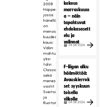
kokous
2008
marraskuuss
Happeessa,
jossa
a – näin
hänellä
tapahtuvat
on
ehdokasasett
menossa
elu ja
kuudes
valinnat
kausi.
04.08.2026
Väliin
mahtuvat
yksi
talvi
F-liigan alku
Classicissa
häämöttää:
sekä
Avauskierrok
menestyksekkäät
set syyskuun
visiitit
Sveitsin
toisella
ja
viikolla
04.08.2026
Ruotsin