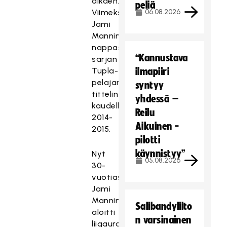
alkaen.
peliä
Viimeksi
06.08.2026
Jami
Manninen
nappasi
“Kannustava
sarjan
Tupla-
ilmapiiri
pelajana
syntyy
tittelin
yhdessä –
kaudella
Reilu
2014-
Aikuinen -
2015.
pilotti
käynnistyy”
Nyt
05.08.2026
30-
vuotias
Jami
Manninen
Salibandyliito
aloitti
n varsinainen
liigauransa