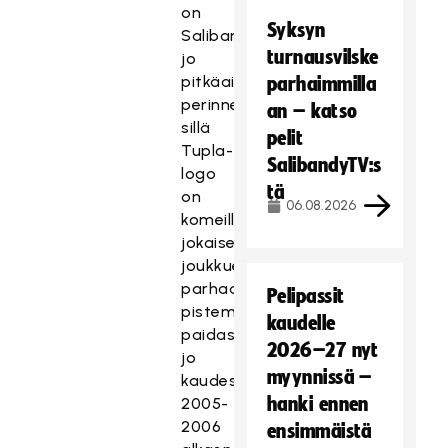
on
Syksyn
Salibandyliigassa
turnausvilske
jo
pitkäaikainen
parhaimmilla
perinne,
an – katso
sillä
pelit
Tupla-
SalibandyTV:s
logo
tä
on
06.08.2026
komeillut
jokaisen
joukkueen
parhaan
Pelipassit
pistemiehen
kaudelle
paidassa
2026–27 nyt
jo
myynnissä –
kaudesta
hanki ennen
2005-
2006
ensimmäistä