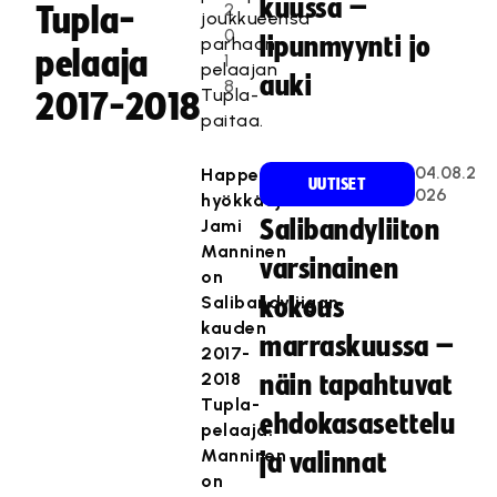
kuussa –
2
Tupla-
joukkueensa
0
lipunmyynti jo
parhaan
pelaaja
1
pelaajan
auki
8
Tupla-
2017-2018
paitaa.
04.08.2
Happeen
UUTISET
026
hyökkääjä
Jami
Salibandyliiton
Manninen
varsinainen
on
Salibandyliigan
kokous
kauden
marraskuussa –
2017-
2018
näin tapahtuvat
Tupla-
ehdokasasettelu
pelaaja.
Manninen
ja valinnat
on