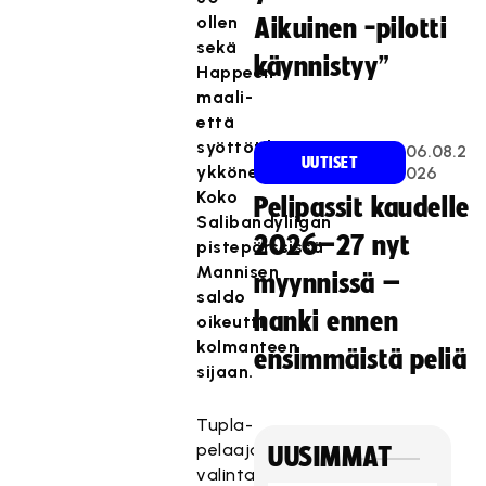
ollen
Aikuinen -pilotti
sekä
käynnistyy”
Happeen
maali-
että
syöttötilaston
06.08.2
UUTISET
ykkönen.
026
Koko
Pelipassit kaudelle
Salibandyliigan
2026–27 nyt
pistepörssissä
Mannisen
myynnissä –
saldo
hanki ennen
oikeutti
kolmanteen
ensimmäistä peliä
sijaan.
Tupla-
pelaajan
UUSIMMAT
valinta