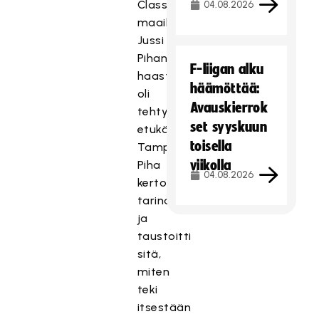
Classicin
04.08.2026
maailmanmestarihyökkääjä
Jussi
Pihan
F-liigan alku
haastattelu
häämöttää:
oli
Avauskierrok
tehty
set syyskuun
etukäteen
toisella
Tampereella.
viikolla
Piha
04.08.2026
kertoi
tarinansa
ja
taustoitti
sitä,
miten
teki
itsestään