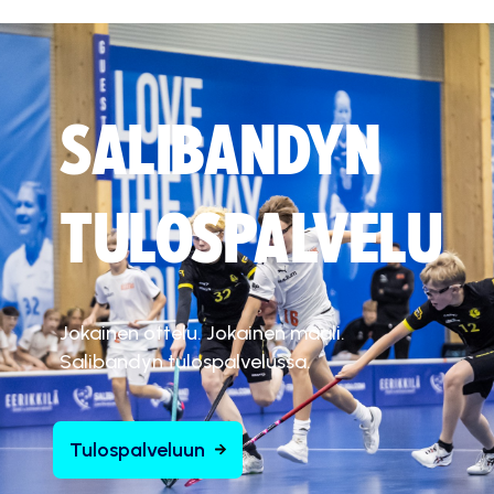
SALIBANDYN
TULOSPALVELU
Jokainen ottelu. Jokainen maali.
Salibandyn tulospalvelussa.
Tulospalveluun