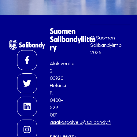
Suomen
© Suomen
Salibandyliitto
Salibandyliitto
ry
2026
Alakiventie
2,
00920
Helsinki
P.
0400-
529
017
asiakaspalvelu@salibandy.fi