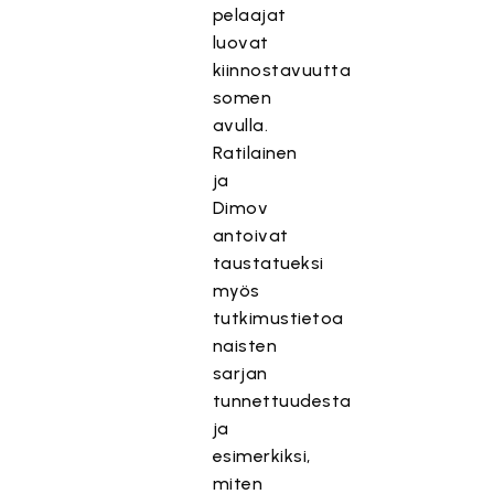
pelaajat
luovat
kiinnostavuutta
somen
avulla.
Ratilainen
ja
Dimov
antoivat
taustatueksi
myös
tutkimustietoa
naisten
sarjan
tunnettuudesta
ja
esimerkiksi,
miten