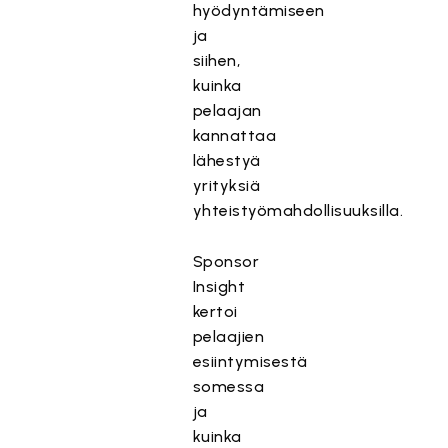
hyödyntämiseen
ja
siihen,
kuinka
pelaajan
kannattaa
lähestyä
yrityksiä
yhteistyömahdollisuuksilla.
Sponsor
Insight
kertoi
pelaajien
esiintymisestä
somessa
ja
kuinka