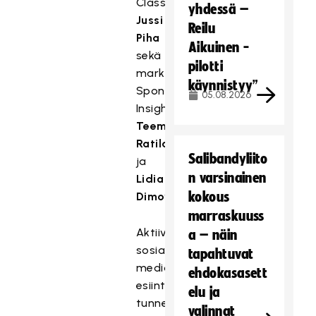
Classicin
yhdessä –
Jussi
Reilu
Piha
Aikuinen -
sekä
pilotti
markkinatutkimusyritys
käynnistyy”
Sponsor
05.08.2026
Insightista
Teemu
Ratilainen
Salibandyliito
ja
n varsinainen
Lidia
kokous
Dimov
.
marraskuuss
Aktiivisesta
a – näin
sosiaalisen
tapahtuvat
median
ehdokasasett
esiintymisestään
elu ja
tunnetun
valinnat