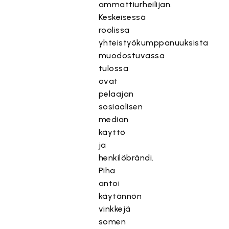
ammattiurheilijan.
Keskeisessä
roolissa
yhteistyökumppanuuksista
muodostuvassa
tulossa
ovat
pelaajan
sosiaalisen
median
käyttö
ja
henkilöbrändi.
Piha
antoi
käytännön
vinkkejä
somen