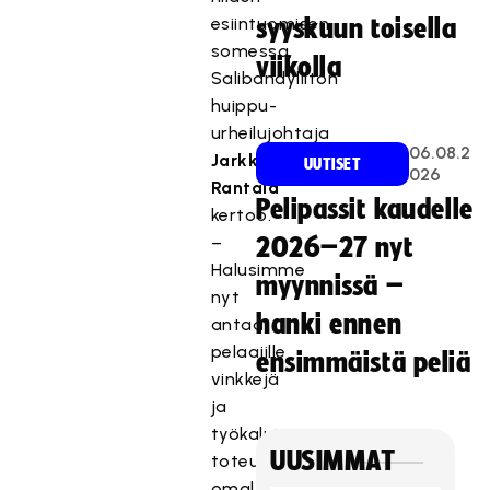
esiintuomisen
syyskuun toisella
somessa,
viikolla
Salibandyliiton
huippu-
urheilujohtaja
06.08.2
Jarkko
UUTISET
026
Rantala
Pelipassit kaudelle
kertoo.
–
2026–27 nyt
Halusimme
myynnissä –
nyt
hanki ennen
antaa
pelaajille
ensimmäistä peliä
vinkkejä
ja
työkaluja
UUSIMMAT
toteuttamaan
omalta