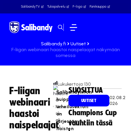
SalibandyTV
Tulospalvelu
F-liiga
Fanikauppa
Salibandy.fi
Uutiset
F-liigan webinaari haastoi naispelaajat näkymään
somessa
Lukukertoja:
130
F-liigan
SUOSITTUA
Salibandyliiton
Te
02.08.2
huippu-
webinaari
a
UUTISET
026
Na
urheilusektori
haastoi
Champions Cup
sk
on
ali
järjestänyt
vauhtiin tässä
naispelaajat
1
naisten