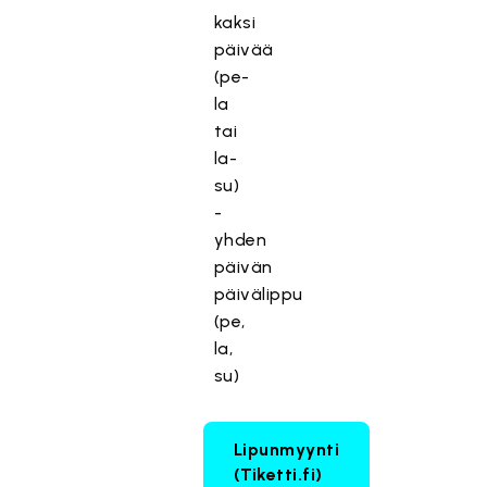
kaksi
päivää
(pe-
la
tai
la-
su)
-
yhden
päivän
päivälippu
(pe,
la,
su)
Lipunmyynti
(Tiketti.fi)