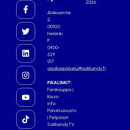
2026
Alakiventie
2,
00920
Helsinki
P.
0400-
529
017
asiakaspalvelu@salibandy.fi
PIKALINKIT:
Fanikauppa
|
Kausi-
info
Palvelusivusto
|
Pelipassit
SalibandyTV