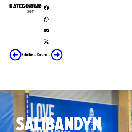
Uuti
KATEGORIA:
JAA:
set
Edellinen
Seuraava
SALIBANDYN