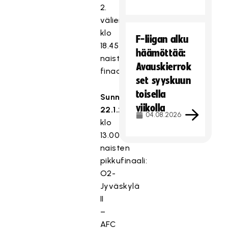
2.
välierä)
klo
F-liigan alku
18.45
häämöttää:
naisten
Avauskierrok
finaali
set syyskuun
toisella
Sunnuntai
viikolla
22.1.2023
04.08.2026
klo
13.00
naisten
pikkufinaali:
O2-
Jyväskylä
II
–
AFC