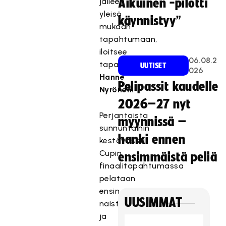
jälleen
Aikuinen -pilotti
yleisö
käynnistyy”
mukaan
tapahtumaan,
iloitsee
06.08.2
tapahtumatuottaja
UUTISET
026
Hanne
Pelipassit kaudelle
Nyrönen.
2026–27 nyt
Perjantaista
myynnissä –
sunnuntaihin
hanki ennen
kestävässä
Cupin
ensimmäistä peliä
finaalitapahtumassa
pelataan
ensin
UUSIMMAT
naisten
ja