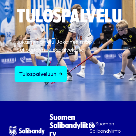
TULOSPALVELU
Jokainen ottelu. Jokainen maali.
Salibandyn tulospalvelussa.
Tulospalveluun
Suomen
© Suomen
Salibandyliitto
Salibandyliitto
ry