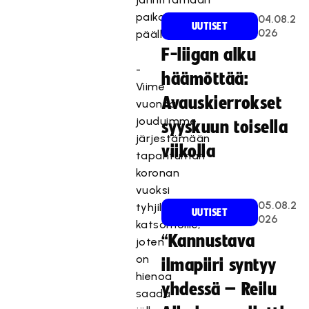
paikan
04.08.2
UUTISET
026
päällä.
F-liigan alku
-
häämöttää:
Viime
Avauskierrokset
vuonna
jouduimme
syyskuun toisella
järjestämään
viikolla
tapahtuman
koronan
vuoksi
05.08.2
tyhjille
UUTISET
026
katsomoille,
“Kannustava
joten
on
ilmapiiri syntyy
hienoa
yhdessä – Reilu
saada