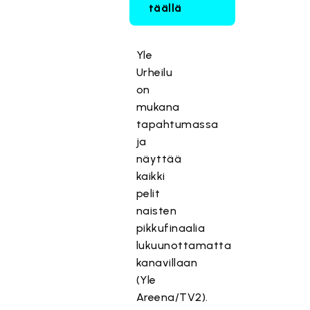
täällä
Yle
Urheilu
on
mukana
tapahtumassa
ja
näyttää
kaikki
pelit
naisten
pikkufinaalia
lukuunottamatta
kanavillaan
(Yle
Areena/TV2).