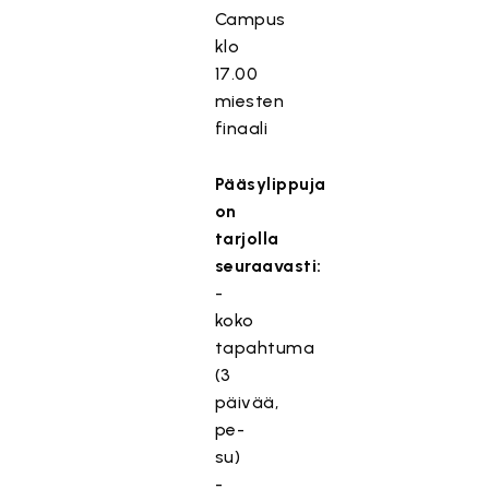
Campus
klo
17.00
miesten
finaali
Pääsylippuja
on
tarjolla
seuraavasti:
-
koko
tapahtuma
(3
päivää,
pe-
su)
-