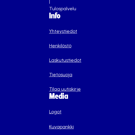
|
Tulospalvelu
Info
Yhteystiedot
Henkilöstö
Laskutustiedot
Tietosuoja
Tilaa uutiskirje
Media
Logot
Kuvapankki