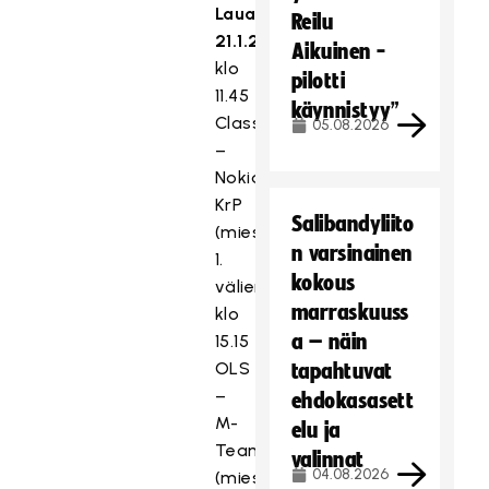
Lauantai
Reilu
21.1.2023
Aikuinen -
klo
pilotti
11.45
käynnistyy”
Classic
05.08.2026
–
Nokian
KrP
Salibandyliito
(miesten
n varsinainen
1.
kokous
välierä)
marraskuuss
klo
a – näin
15.15
OLS
tapahtuvat
–
ehdokasasett
M-
elu ja
Team
valinnat
04.08.2026
(miesten