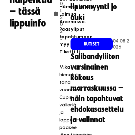
0
lipunmyynti jo
Hämeenlinnan
– tässä
1.
Loimua
auki
2
lippuinfo
Areenassa.
0
Pääsyliput
2
tapahtumaan
3
04.08.2
myy
UUTISET
026
Tiketti.fi.
Salibandyliiton
varsinainen
Mikä
hienointa,
kokous
tänä
marraskuussa –
vuonna
Cupin
näin tapahtuvat
välieriä
ehdokasasettelu
ja
ja valinnat
loppuotteluita
pääsee
jännittämään