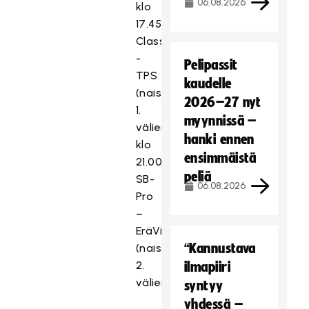
06.08.2026
klo
17.45
Classic
-
Pelipassit
TPS
kaudelle
(naisten
2026–27 nyt
1.
myynnissä –
välierä)
hanki ennen
klo
ensimmäistä
21.00
peliä
SB-
06.08.2026
Pro
–
EräViikingit
“Kannustava
(naisten
2.
ilmapiiri
välierä)
syntyy
yhdessä –