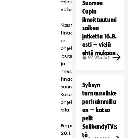
miesten
Suomen
välierät.
Cupin
ilmoittautumi
Naisten
saikaa
finaali
jatkettu 16.8.
on
asti – vielä
ohjelmassa
ehtii mukaan
lauantaina
07.08.2026
ja
miesten
finaali
Syksyn
sunnuntaina.
turnausvilske
Koko
parhaimmilla
ohjelma
an – katso
alla.
pelit
Perjantai
SalibandyTV:s
20.1.2023
tä