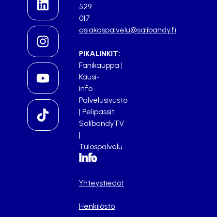
529
017
asiakaspalvelu@salibandy.fi
PIKALINKIT:
Fanikauppa
|
Kausi-
info
Palvelusivusto
|
Pelipassit
SalibandyTV
|
Tulospalvelu
Info
Yhteystiedot
Henkilöstö