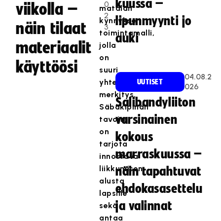
kuussa –
0
viikolla –
matalan
2
lipunmyynti jo
kynnyksen
näin tilaat
3
toimintamalli,
auki
materiaalit
jolla
on
käyttöösi
suuri
04.08.2
yhteiskunnallinen
UUTISET
026
merkitys.
Salibandyliiton
Säbäkipinän
varsinainen
tavoite
on
kokous
tarjota
marraskuussa –
innostava
liikkumisen
näin tapahtuvat
alusta
ehdokasasettelu
lapsille
ja valinnat
sekä
antaa