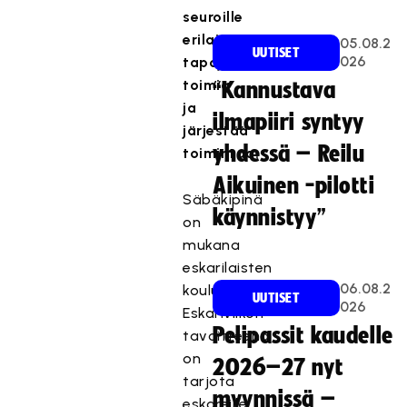
seuroille
erilaisia
05.08.2
UUTISET
026
tapoja
toimia
“Kannustava
ja
ilmapiiri syntyy
järjestää
yhdessä – Reilu
toimintaa.
Aikuinen -pilotti
Säbäkipinä
käynnistyy”
on
mukana
eskarilaisten
06.08.2
koulupäivissä!
UUTISET
026
Eskariviikon
Pelipassit kaudelle
tavoitteena
on
2026–27 nyt
tarjota
myynnissä –
eskareille