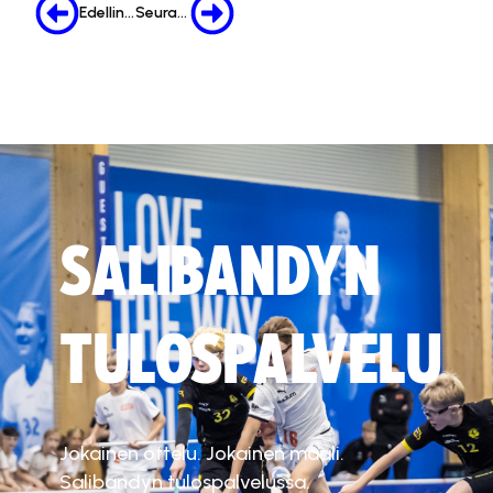
Edellinen
Seuraava
SALIBANDYN
TULOSPALVELU
Jokainen ottelu. Jokainen maali.
Salibandyn tulospalvelussa.