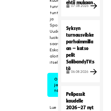
kuuluu
ehtii mukaan
07.08.2026
tunnuskappale,
tuntimateriaaleja
ja
Sporttipassit.
Syksyn
Uudet
turnausvilske
luokat
parhaimmilla
saavat
an – katso
Eskariviikon
pelit
aloituspakkauksen
SalibandyTV:s
itselleen.
tä
06.08.2026
Osallistu
ja tilaa
täältä!
Pelipassit
kaudelle
2026–27 nyt
Lue