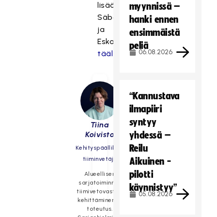
lisää
myynnissä –
Säbäkipinästä
hanki ennen
ja
ensimmäistä
Eskariviikosta
peliä
06.08.2026
täältä.
“Kannustava
ilmapiiri
syntyy
Tiina
Koivisto
yhdessä –
Reilu
Kehityspäällikkö,
tiiminvetäjä
Aikuinen -
pilotti
Alueellisen
sarjatoiminnan
käynnistyy”
tiimivetovastuu,
05.08.2026
kehittäminen ja
toteutus.