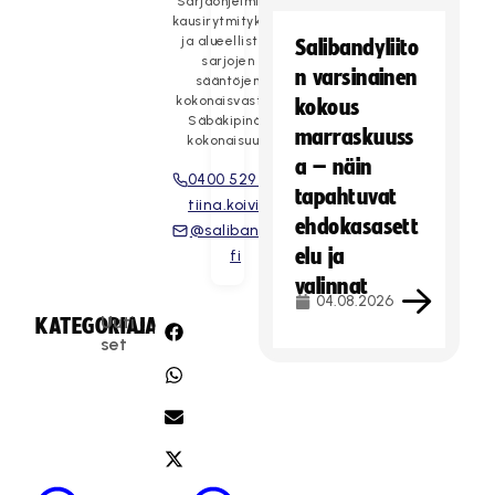
Sarjaohjelmien,
kausirytmityksen
ja alueellisten
Salibandyliito
sarjojen
n varsinainen
sääntöjen
kokonaisvastuu.
kokous
Säbäkipinä-
marraskuuss
kokonaisuus.
a – näin
0400 529 014
tapahtuvat
tiina.koivisto
ehdokasasett
@salibandy.
elu ja
fi
valinnat
04.08.2026
Uuti
KATEGORIA:
JAA:
set