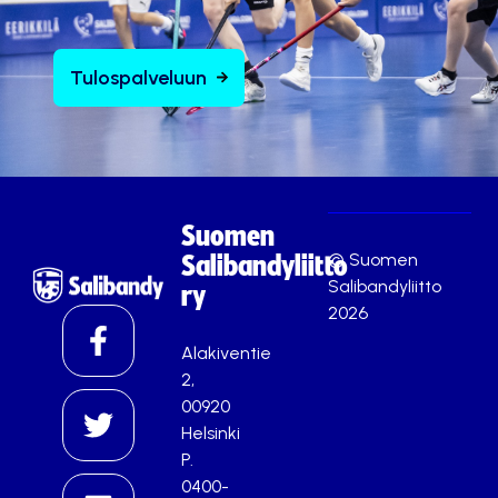
Tulospalveluun
Suomen
© Suomen
Salibandyliitto
Salibandyliitto
ry
2026
Alakiventie
2,
00920
Helsinki
P.
0400-