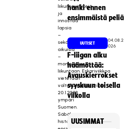
liikuntavinkkejä
hanki ennen
ja
ensimmäistä peliä
innostaa
lapsia
–
04.08.2
sekä
UUTISET
026
aikuisia
F-liigan alku
–
monipuoliseen
häämöttää:
liikuntaan. Eskariviikkoa
Avauskierrokset
vietetään
syyskuun toisella
valtakunnallisesti 16-
20.1.2023
viikolla
ympäri
Suomen.
Säbäkipinän
UUSIMMAT
historian
ensimmäisellä