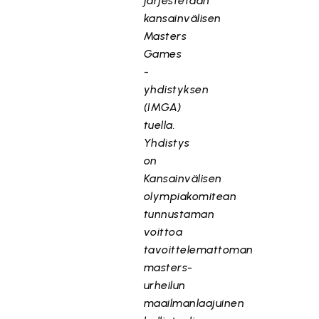
järjestetään
kansainvälisen
Masters
Games
-
yhdistyksen
(IMGA)
tuella.
Yhdistys
on
Kansainvälisen
olympiakomitean
tunnustaman
voittoa
tavoittelemattoman
masters-
urheilun
maailmanlaajuinen