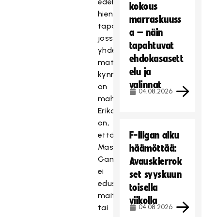
edelleen
kokous
hieno
marraskuuss
tapahtuma,
a – näin
jossa
tapahtuvat
yhdessäolo
ehdokasasett
matalalla
elu ja
kynnyksellä
valinnat
on
04.08.2026
mahdollista.
Erikoisuutena
on,
F-liigan alku
että
Masters
häämöttää:
Gamesissa
Avauskierrok
ei
set syyskuun
edusteta
toisella
maita
viikolla
tai
04.08.2026