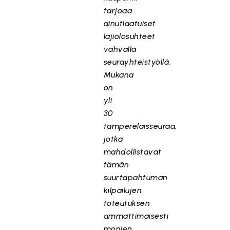
tarjoaa
ainutlaatuiset
lajiolosuhteet
vahvalla
seurayhteistyöllä.
Mukana
on
yli
30
tamperelaisseuraa,
jotka
mahdollistavat
tämän
suurtapahtuman
kilpailujen
toteutuksen
ammattimaisesti
monien