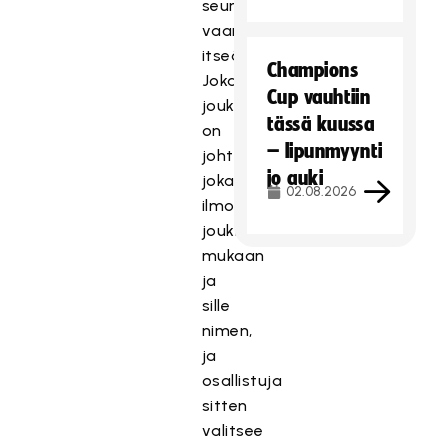
seuroja,
vaan
itseä.
Champions
Jokaisella
Cup vauhtiin
joukkueella
tässä kuussa
on
– lipunmyynti
johtaja,
jo auki
joka
02.08.2026
ilmoittaa
joukkueensa
mukaan
ja
sille
nimen,
ja
osallistuja
sitten
valitsee