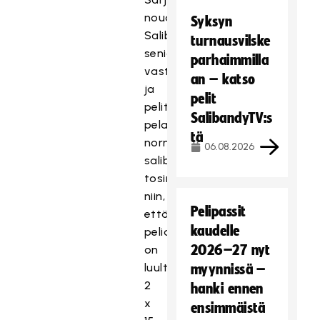
noudattelee
Syksyn
Salibandyliiton
turnausvilske
seniorisarjojen
parhaimmilla
vastaavia,
an – katso
ja
pelit
pelit
SalibandyTV:s
pelataan
tä
normaaleilla
06.08.2026
salibandysäännöillä
tosin
niin,
Pelipassit
että
kaudelle
peliaika
2026–27 nyt
on
luultavasti
myynnissä –
2
hanki ennen
x
ensimmäistä