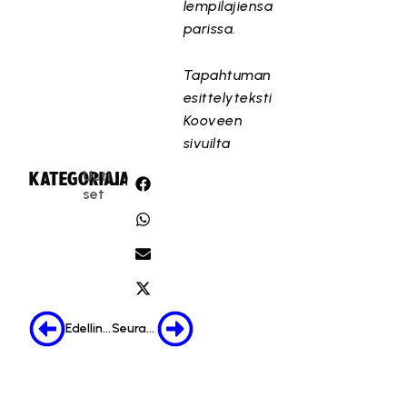
lempilajiensa
parissa.
Tapahtuman
esittelyteksti
Kooveen
sivuilta
Uuti
KATEGORIA:
JAA:
set
Edellinen
Seuraava