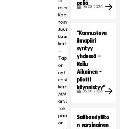
15
peliä
06.08.2026
minuuttia,
Kooveen
toiminnanjohtaja
Juuso
“Kannustava
Laamanen
ilmapiiri
kertoo.
syntyy
–
yhdessä –
Tapahtumalla
Reilu
on
Aikuinen -
nyt
pilotti
ensi
kertaa
käynnistyy”
05.08.2026
MM-
arvo,
toki
pääasiana
Salibandyliito
on
n varsinainen