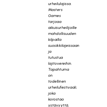
urheilulajissa.
Masters
Games
tarjoaa
aikuisurheilijoille
mahdollisuuden
kilpailla
suosikkilajeissaan
ja
tutustua
lajitovereihin.
Tapahtuma
on
todellinen
urheilufestivaali,
joka
korostaa
ystävyyttä,