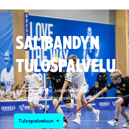
SALIBANDYN
TULOSPALVELU
Jokainen ottelu. Jokainen maali.
Salibandyn tulospalvelussa.
Tulospalveluun