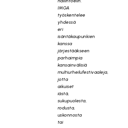
hallintoelin.
IMGA
työskentelee
yhdessä
eri
isäntäkaupunkien
kanssa
järjestääkseen
parhaimpia
kansainvälisiä
multiurheilufestivaaleja,
jotta
aikuiset
iästä,
sukupuolesta,
rodusta,
uskonnosta
tai