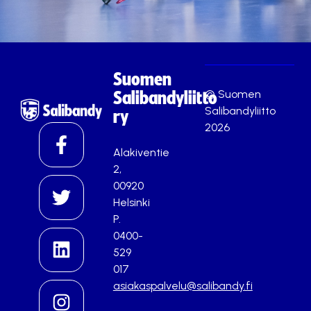
Suomen
© Suomen
Salibandyliitto
Salibandyliitto
ry
2026
Alakiventie
2,
00920
Helsinki
P.
0400-
529
017
asiakaspalvelu@salibandy.fi