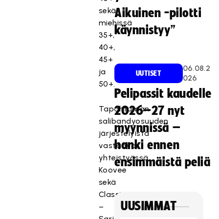
sekä
Aikuinen -pilotti
miehissä
käynnistyy”
35+,
40+,
45+
06.08.2
ja
UUTISET
026
50+.
Pelipassit kaudelle
Tapahtuman
2026–27 nyt
salibandyosuuden
myynnissä –
järjestelyistä
hanki ennen
vastaavat
yhteistyössä
ensimmäistä peliä
Koovee
sekä
Classic.
UUSIMMAT
–
Sarjajako