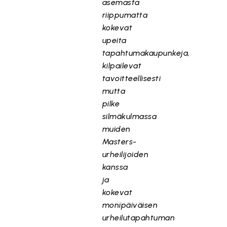
asemasta
riippumatta
kokevat
upeita
tapahtumakaupunkeja,
kilpailevat
tavoitteellisesti
mutta
pilke
silmäkulmassa
muiden
Masters-
urheilijoiden
kanssa
ja
kokevat
monipäiväisen
urheilutapahtuman