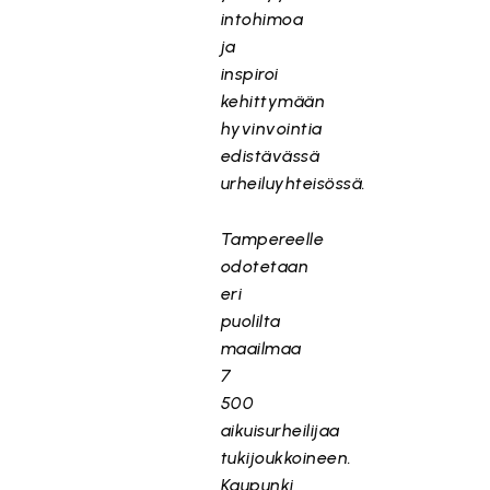
intohimoa
ja
inspiroi
kehittymään
hyvinvointia
edistävässä
urheiluyhteisössä.
Tampereelle
odotetaan
eri
puolilta
maailmaa
7
500
aikuisurheilijaa
tukijoukkoineen.
Kaupunki