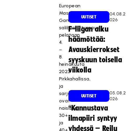
European
Masters
04.08.2
UUTISET
026
Gamesin
salibandyturnaus
F-liigan alku
pelataan
häämöttää:
4.
Avauskierrokset
–
8.
syyskuun toisella
heinäkuuta
viikolla
2023
Pirkkahallissa,
ja
05.08.2
sarjoina
UUTISET
026
ovat
“Kannustava
naisissa
30+
ilmapiiri syntyy
ja
yhdessä – Reilu
40+