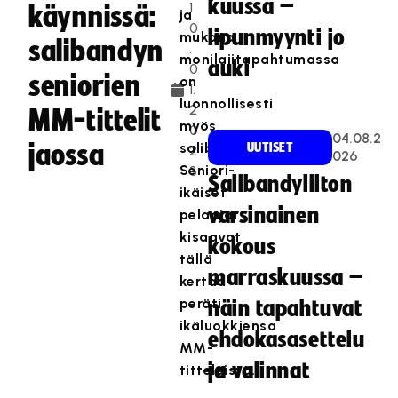
kuussa –
1
käynnissä:
ja
0
lipunmyynti jo
mukana
salibandyn
.
monilajitapahtumassa
auki
0
seniorien
on
1.
luonnollisesti
2
MM-tittelit
myös
0
04.08.2
jaossa
salibandy.
UUTISET
2
026
Seniori-
3
Salibandyliiton
ikäiset
varsinainen
pelaajat
kisaavat
kokous
tällä
marraskuussa –
kertaa
peräti
näin tapahtuvat
ikäluokkiensa
ehdokasasettelu
MM-
ja valinnat
titteleistä.