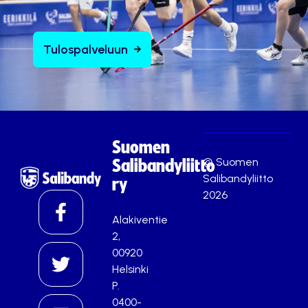
Tulospalveluun
Suomen
© Suomen
Salibandyliitto
Salibandyliitto
ry
2026
Alakiventie
2,
00920
Helsinki
P.
0400-