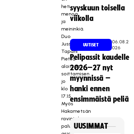
heti
syyskuun toisella
menoa
viikolla
ja
meininkiä.
Duo
06.08.2
Jussi
UUTISET
026
Tapani
Pelipassit kaudelle
Pietilä
aloittaa
2026–27 nyt
soittamisen
myynnissä –
jo
hanki ennen
klo
17.15.
ensimmäistä peliä
Myös
Hakametsän
ravintolat
UUSIMMAT
palvelevat
asiakkaita