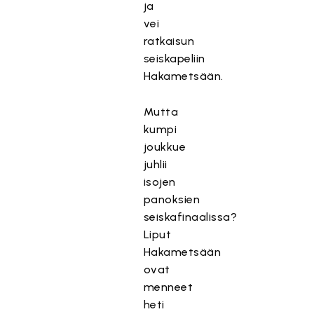
ja
vei
ratkaisun
seiskapeliin
Hakametsään.
Mutta
kumpi
joukkue
juhlii
isojen
panoksien
seiskafinaalissa?
Liput
Hakametsään
ovat
menneet
heti