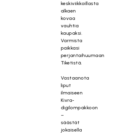
keskiviikkoillasta
alkaen
kovaa
vauhtia
kaupaksi.
Varmista
paikkasi
perjantaihuumaan
Tiketistä.
Vastaanota
liput
ilmaiseen
Kivra-
digilompakkoon
–
säästät
jokaisella