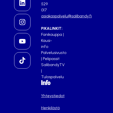
529
017
asiakaspalvelu@salibandy.fi
PIKALINKIT:
Fanikauppa
|
Kausi-
info
Palvelusivusto
|
Pelipassit
SalibandyTV
|
Tulospalvelu
Info
Yhteystiedot
Henkilöstö