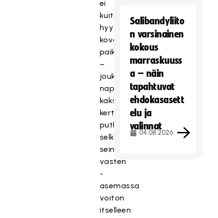
ei
kuitenkaan
Salibandyliito
hyytynyt
n varsinainen
kovassa
kokous
paikassa
marraskuuss
–
a – näin
joukkue
tapahtuvat
nappasi
ehdokasasett
kaksi
elu ja
kertaa
putkeen
valinnat
04.08.2026
selkä
seinää
vasten
-
asemassa
voiton
itselleen