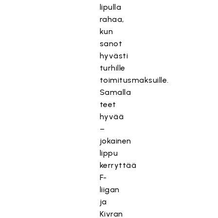
lipulla
rahaa,
kun
sanot
hyvästi
turhille
toimitusmaksuille.
Samalla
teet
hyvää
–
jokainen
lippu
kerryttää
F-
liigan
ja
Kivran