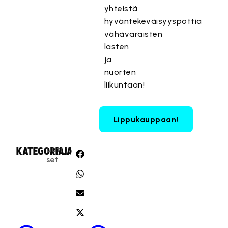
yhteistä
hyväntekeväisyyspottia
vähävaraisten
lasten
ja
nuorten
liikuntaan!
Lippukauppaan!
Uuti
KATEGORIA:
JAA:
set