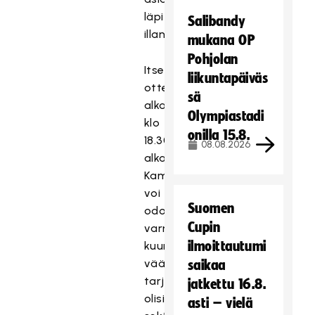
läpi
Salibandy
illan.
mukana OP
Pohjolan
Itse
liikuntapäiväs
ottelu
sä
alkaa
Olympiastadi
klo
onilla 15.8.
18.30
08.08.2026
alkaen.
Kamppailusta
voi
Suomen
odottaa
Cupin
varmasti
ilmoittautumi
kuumaa
vääntöä:
saikaa
tarjolla
jatkettu 16.8.
olisi
asti – vielä