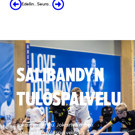
Edellinen
Seuraava
SALIBANDYN
TULOSPALVELU
Jokainen ottelu. Jokainen maali.
Salibandyn tulospalvelussa.