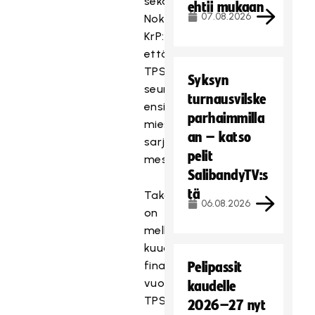
sekä
ehtii mukaan
07.08.2026
Nokian
KrP:lle
että
TPS:lle
Syksyn
seurahistorian
turnausvilske
ensimmäinen
parhaimmilla
miesten
an – katso
sarjan
pelit
mestaruus.
SalibandyTV:s
tä
Takana
06.08.2026
on
melkoinen
kuuden
finaalin
Pelipassit
vuoristorata:
kaudelle
TPS
2026–27 nyt