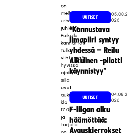
on
melkoinen
05.08.2
UUTISET
026
urheilun
juhlailta.
“Kannustava
Paikalle
ilmapiiri syntyy
kannattaa
yhdessä – Reilu
tulla
viihtymään
Aikuinen -pilotti
hyvissä
käynnistyy”
ajoin,
sillä
ovet
04.08.2
aukeavat
UUTISET
026
klo
F-liigan alku
17.00
ja
häämöttää:
tarjolla
Avauskierrokset
on