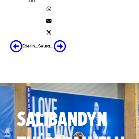
set
Edellinen
Seuraava
SALIBANDYN