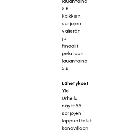
lauantaina
5.8.
Kaikkien
sarjojen
välierät
ja
finaalit
pelataan
lauantaina
5.8.
Lähetykset
Yle
Urheilu
näyttää
sarjojen
loppuottelut
kanavillaan