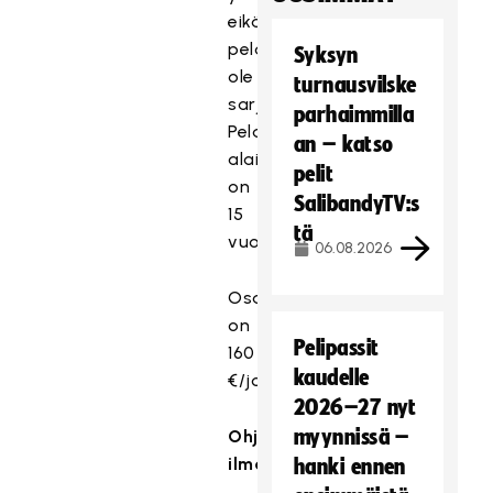
eikä
pelaajilla
Syksyn
ole
turnausvilske
sarjarajoitteita.
parhaimmilla
Pelaajien
an – katso
alaikäraja
pelit
on
SalibandyTV:s
15
tä
vuotta.
06.08.2026
Osallistumismaksu
on
Pelipassit
160
kaudelle
€/joukkue.
2026–27 nyt
myynnissä –
Ohjeet
ilmoittautumiseen
hanki ennen