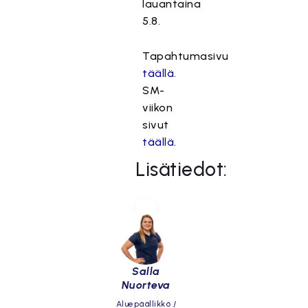
lauantaina
5.8.
Tapahtumasivu
täällä
.
SM-
viikon
sivut
täällä
.
Lisätiedot:
Salla
Nuorteva
Aluepäällikkö /