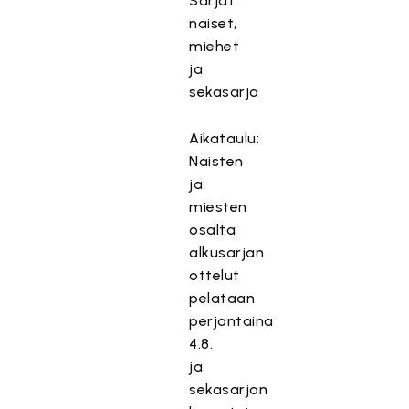
Sarjat:
naiset,
miehet
ja
sekasarja
Aikataulu:
Naisten
ja
miesten
osalta
alkusarjan
ottelut
pelataan
perjantaina
4.8.
ja
sekasarjan