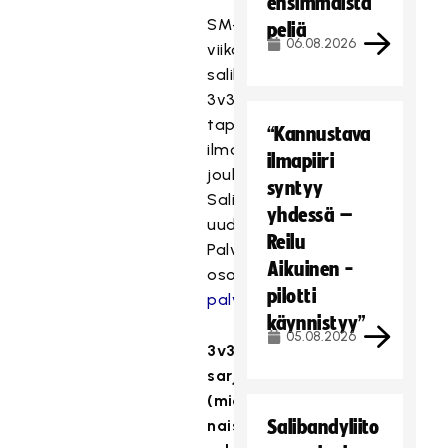
ensimmäistä
SM-
peliä
06.08.2026
viikon
salibandyn
3v3-
tapahtumaan
“Kannustava
ilmoitetaan
ilmapiiri
joukkue
syntyy
Salibandyliiton
yhdessä –
uudella
Reilu
Palvelusivustolla
Aikuinen -
osoitteessa:
pilotti
palvelusivusto.salibandy.fi
käynnistyy”
05.08.2026
3v3
sarjat
(miehet,
naiset,
Salibandyliito