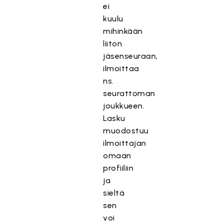
ei
kuulu
mihinkään
liiton
jäsenseuraan,
ilmoittaa
ns.
seurattoman
joukkueen.
Lasku
muodostuu
ilmoittajan
omaan
profiiliin
ja
sieltä
sen
voi