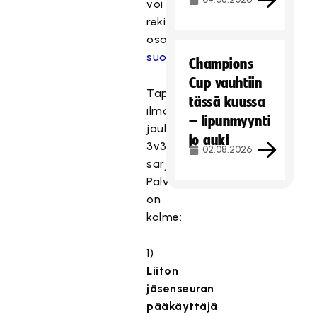
voi
rekisteröidä
osoitteessa:
suomisport.fi
Champions
Cup vauhtiin
Tapoja
tässä kuussa
ilmoittaa
– lipunmyynti
joukkue
jo auki
3v3-
02.08.2026
sarjaan
Palvelusivustolla
on
kolme:
1)
Liiton
jäsenseuran
pääkäyttäjä