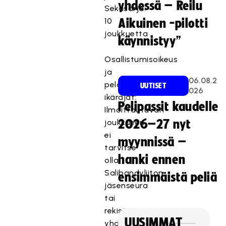
yhdessä – Reilu
Sekasarja:
10
Aikuinen -pilotti
joukkuetta
käynnistyy”
Osallistumisoikeus
ja
06.08.2
pelaajien
UUTISET
026
ikärajat:
Pelipassit kaudelle
Ilmoittautuvan
joukkueen
2026–27 nyt
ei
myynnissä –
tarvitse
hanki ennen
olla
Salibandyliiton
ensimmäistä peliä
jäsenseura
tai
rekisteröity
UUSIMMAT
yhdistys