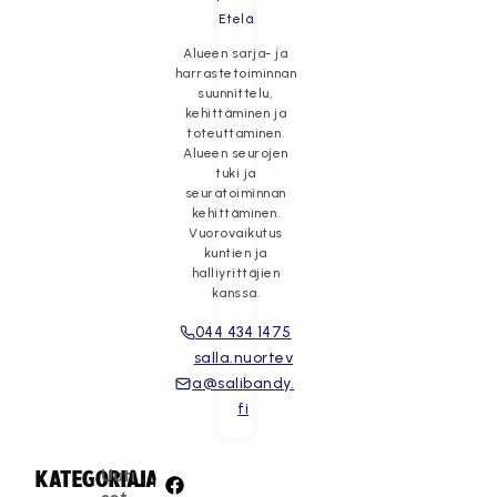
Etelä
Alueen sarja- ja
harrastetoiminnan
suunnittelu,
kehittäminen ja
toteuttaminen.
Alueen seurojen
tuki ja
seuratoiminnan
kehittäminen.
Vuorovaikutus
kuntien ja
halliyrittäjien
kanssa.
044 434 1475
salla.nuortev
a@salibandy.
fi
Uuti
KATEGORIA:
JAA: