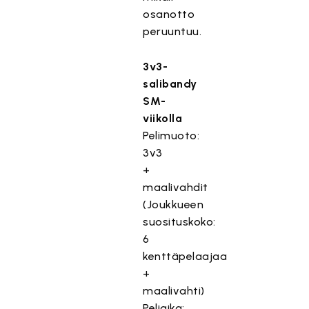
osanotto
peruuntuu.
3v3-
salibandy
SM-
viikolla
Pelimuoto:
3v3
+
maalivahdit
(Joukkueen
suosituskoko:
6
kenttäpelaajaa
+
maalivahti)
Peliaika: