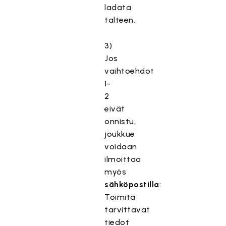
ladata
talteen.
3)
Jos
vaihtoehdot
1-
2
eivät
onnistu,
joukkue
voidaan
ilmoittaa
myös
sähköpostilla
:
Toimita
tarvittavat
tiedot