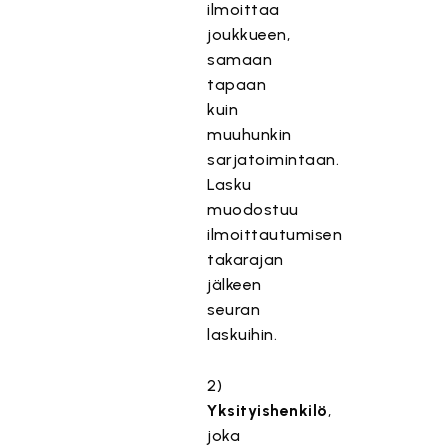
ilmoittaa
joukkueen,
samaan
tapaan
kuin
muuhunkin
sarjatoimintaan.
Lasku
muodostuu
ilmoittautumisen
takarajan
jälkeen
seuran
laskuihin.
2)
Yksityishenkilö
,
joka