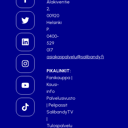
Alakiventie
2,
00920
Helsinki
P.
0400-
529
017
asiakaspalvelu@salibandy.fi
PIKALINKIT:
Fanikauppa
|
Kausi-
info
Palvelusivusto
|
Pelipassit
SalibandyTV
|
Tulospalvelu