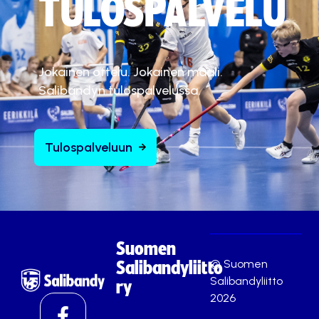
TULOSPALVELU
Jokainen ottelu. Jokainen maali.
Salibandyn tulospalvelussa.
Tulospalveluun
Suomen
© Suomen
Salibandyliitto
Salibandyliitto
ry
2026