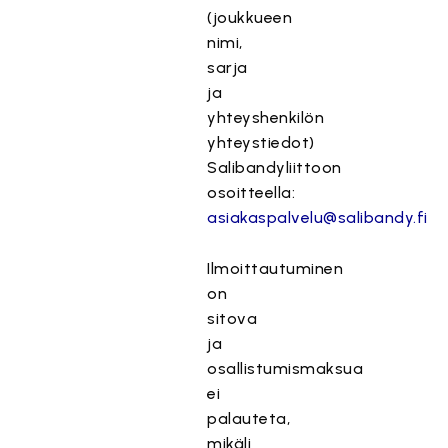
(joukkueen
nimi,
sarja
ja
yhteyshenkilön
yhteystiedot)
Salibandyliittoon
osoitteella:
asiakaspalvelu@salibandy.fi
Ilmoittautuminen
on
sitova
ja
osallistumismaksua
ei
palauteta,
mikäli