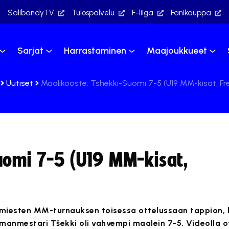
SalibandyTV
Tulospalvelu
F-liiga
Fanikauppa
Sarjat
Harrastaminen
Maajoukkueet
Uutiset
Maalikooste: Tshekki-Suomi 7-5 (U19 MM-kisat, Fr
uomi 7-5 (U19 MM-kisat,
-miesten MM-turnauksen toisessa ottelussaan tappion, 
lmanmestari Tšekki oli vahvempi maalein 7-5. Videolla o