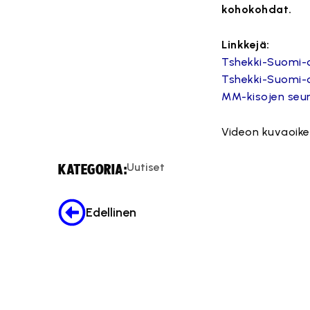
kohokohdat.
Linkkejä:
Tshekki-Suomi-o
Tshekki-Suomi-
MM-kisojen seu
Videon kuvaoikeu
Uutiset
KATEGORIA:
Edellinen