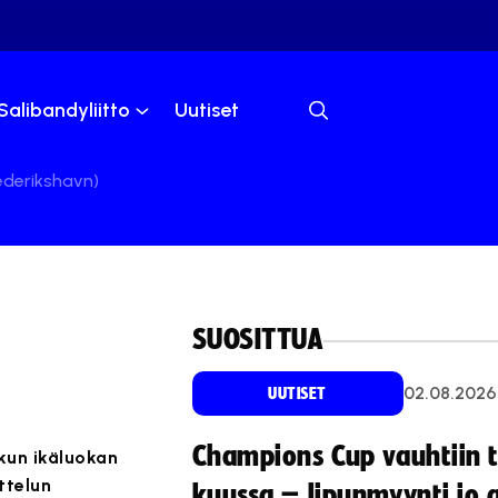
Salibandyliitto
Uutiset
ederikshavn)
SUOSITTUA
02.08.2026
UUTISET
Champions Cup vauhtiin 
kun ikäluokan
ttelun
kuussa – lipunmyynti jo 