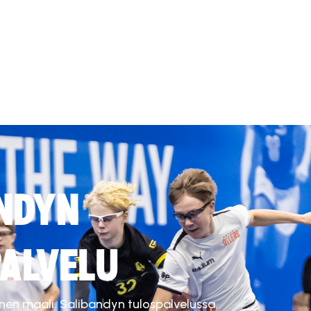
NDYN
ALVELU
inen maali. Salibandyn tulospalvelussa.