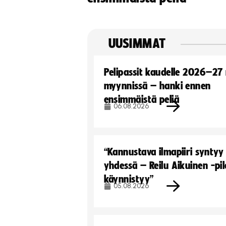
UUSIMMAT
Pelipassit kaudelle 2026–27
myynnissä – hanki ennen
ensimmäistä peliä
06.08.2026
“Kannustava ilmapiiri syntyy
yhdessä – Reilu Aikuinen -pil
käynnistyy”
05.08.2026