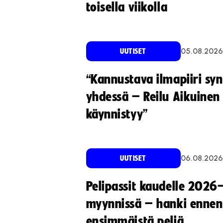
toisella viikolla
05.08.2026
UUTISET
“Kannustava ilmapiiri sy
yhdessä – Reilu Aikuinen 
käynnistyy”
06.08.2026
UUTISET
Pelipassit kaudelle 2026
myynnissä – hanki ennen
ensimmäistä peliä