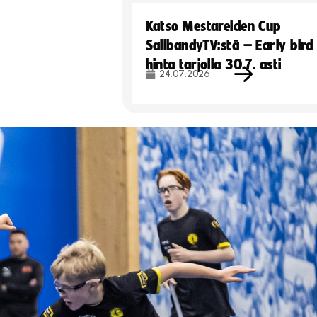
Katso Mestareiden Cup
SalibandyTV:stä – Early bird
hinta tarjolla 30.7. asti
24.07.2026