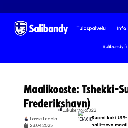
Tulospalvelu
Info
Salibandy.fi
Maalikooste: Tshekki-S
Frederikshavn)
Lukukertoja:
322
Suomi koki U19
Lasse Lepola
hallitseva maai
28.04.2023