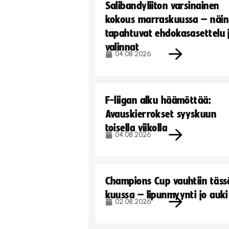
Salibandyliiton varsinainen
kokous marraskuussa – näin
tapahtuvat ehdokasasettelu 
valinnat
04.08.2026
F-liigan alku häämöttää:
Avauskierrokset syyskuun
toisella viikolla
04.08.2026
Champions Cup vauhtiin täss
kuussa – lipunmyynti jo auki
02.08.2026