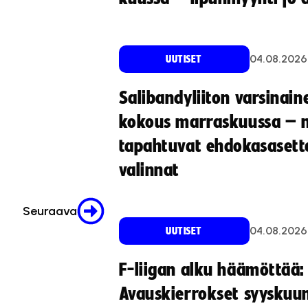
04.08.2026
UUTISET
Salibandyliiton varsinain
kokous marraskuussa – 
tapahtuvat ehdokasasette
valinnat
Seuraava
04.08.2026
UUTISET
F-liigan alku häämöttää:
Avauskierrokset syyskuu