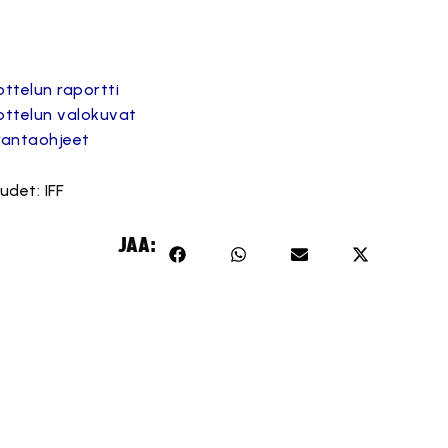
ttelun raportti
ottelun valokuvat
rantaohjeet
det: IFF
Tämä sisältö on estetty, koska se vaatii markkinointievästeitä.
JAA:
Hyväksy markkinointievästeet