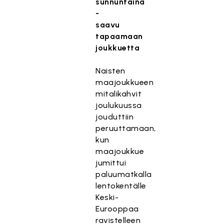
sunnuntaina
-
saavu
tapaamaan
joukkuetta
Naisten
maajoukkueen
mitalikahvit
joulukuussa
jouduttiin
peruuttamaan,
kun
maajoukkue
jumittui
paluumatkalla
lentokentälle
Keski-
Eurooppaa
ravistelleen