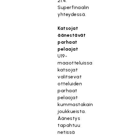
21.4.
Superfinaalin
yhteydessä.
Katsojat
äänestävät
parhaat
pelaajat
U19-
maaotteluissa
katsojat
valitsevat
otteluiden
parhaat
pelaajat
kummastakain
joukkueista.
Äänestys
tapahtuu
netissä