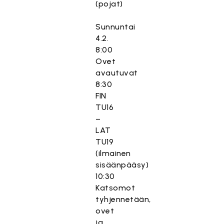
(pojat)
Sunnuntai
4.2.
8:00
Ovet
avautuvat
8:30
FIN
TU16
–
LAT
TU19
(ilmainen
sisäänpääsy)
10:30
Katsomot
tyhjennetään,
ovet
ja