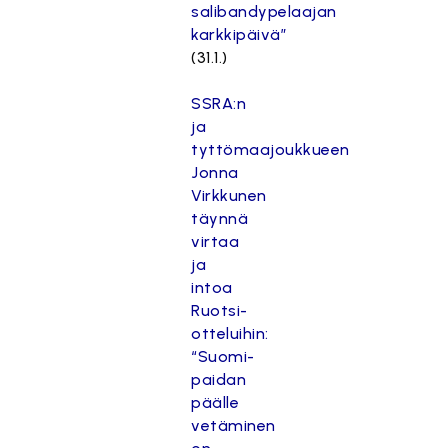
salibandypelaajan
karkkipäivä”
(31.1.)
SSRA:n
ja
tyttömaajoukkueen
Jonna
Virkkunen
täynnä
virtaa
ja
intoa
Ruotsi-
otteluihin:
“Suomi-
paidan
päälle
vetäminen