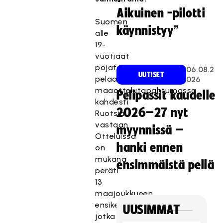
Aikuinen -pilotti
Suomen
käynnistyy”
alle
19-
vuotiaat
pojat
06.08.2
UUTISET
pelaavat
026
maaottelutapahtumassa
Pelipassit kaudelle
kahdesti
2026–27 nyt
Ruotsia
vastaan.
myynnissä –
Otteluissa
hanki ennen
on
mukana
ensimmäistä peliä
peräti
13
maajoukkueen
ensikertalaista,
UUSIMMAT
jotka