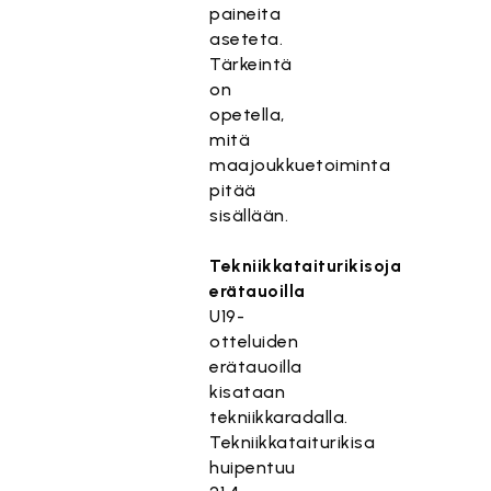
paineita
aseteta.
Tärkeintä
on
opetella,
mitä
maajoukkuetoiminta
pitää
sisällään.
Tekniikkataiturikisoja
erätauoilla
U19-
otteluiden
erätauoilla
kisataan
tekniikkaradalla.
Tekniikkataiturikisa
huipentuu