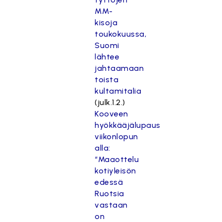
MM-
kisoja
toukokuussa,
Suomi
lähtee
jahtaamaan
toista
kultamitalia
(julk.1.2.)
Kooveen
hyökkääjälupaus
viikonlopun
alla:
“Maaottelu
kotiyleisön
edessä
Ruotsia
vastaan
on