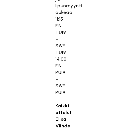
lipunmyynti
aukeaa
11:15
FIN
TU19
–
SWE
TU19
14:00
FIN
PU19
–
SWE
PU19
Kaikki
ottelut
Elisa
Viihde