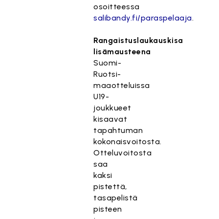
osoitteessa
salibandy.fi/paraspelaaja
.
Rangaistuslaukauskisa
lisämausteena
Suomi-
Ruotsi-
maaotteluissa
U19-
joukkueet
kisaavat
tapahtuman
kokonaisvoitosta.
Otteluvoitosta
saa
kaksi
pistettä,
tasapelistä
pisteen