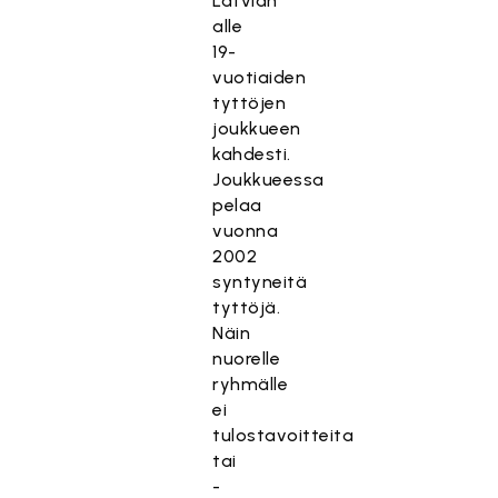
Latvian
alle
19-
vuotiaiden
tyttöjen
joukkueen
kahdesti.
Joukkueessa
pelaa
vuonna
2002
syntyneitä
tyttöjä.
Näin
nuorelle
ryhmälle
ei
tulostavoitteita
tai
-