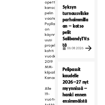
opettelevat
Syksyn
kansainvälisen
pelin
turnausvilske
vaateita.
parhaimmilla
Pojilla
an – katso
on
pelit
käynnistymässä
SalibandyTV:s
uusi
tä
projekti
06.08.2026
kohti
vuoden
2019
MM-
Pelipassit
kilpailuja
kaudelle
Kanadassa.
2026–27 nyt
myynnissä –
Alle
19-
hanki ennen
vuotiaiden
ensimmäistä
tyttöjen