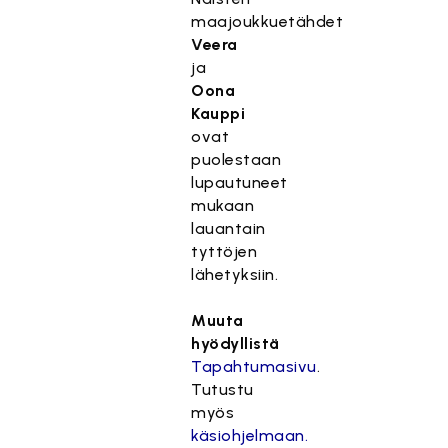
maajoukkuetähdet
Veera
ja
Oona
Kauppi
ovat
puolestaan
lupautuneet
mukaan
lauantain
tyttöjen
lähetyksiin.
Muuta
hyödyllistä
Tapahtumasivu
.
Tutustu
myös
käsiohjelmaan.