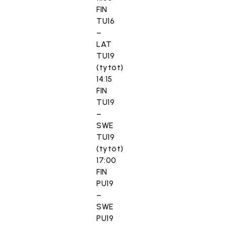
FIN
TU16
–
LAT
TU19
(tytöt)
14:15
FIN
TU19
–
SWE
TU19
(tytöt)
17:00
FIN
PU19
–
SWE
PU19