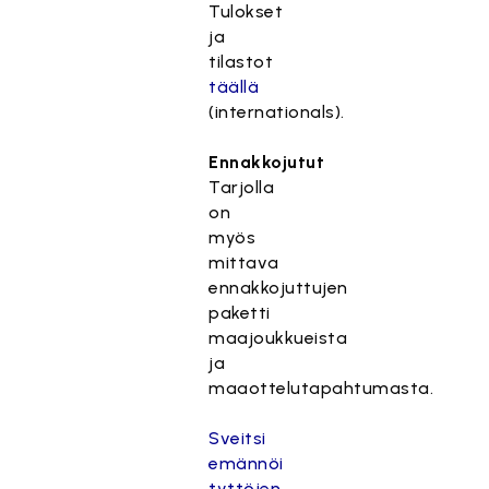
Tulokset
ja
tilastot
täällä
(internationals).
Ennakkojutut
Tarjolla
on
myös
mittava
ennakkojuttujen
paketti
maajoukkueista
ja
maaottelutapahtumasta.
Sveitsi
emännöi
tyttöjen