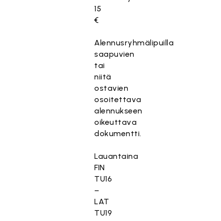
15
€
Alennusryhmälipuilla
saapuvien
tai
niitä
ostavien
osoitettava
alennukseen
oikeuttava
dokumentti.
Lauantaina
FIN
TU16
–
LAT
TU19