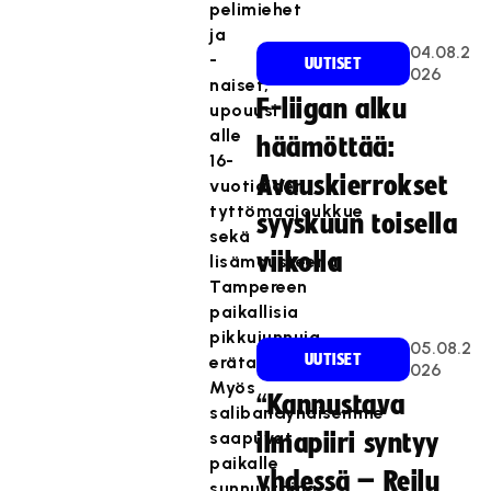
pelimiehet
ja
04.08.2
-
UUTISET
026
naiset,
F-liigan alku
upouusi
alle
häämöttää:
16-
Avauskierrokset
vuotiaiden
tyttömaajoukkue
syyskuun toisella
sekä
viikolla
lisämausteena
Tampereen
paikallisia
pikkujunnuja
05.08.2
UUTISET
erätaukoskaboissa.
026
Myös
“Kannustava
salibandynaisemme
saapuvat
ilmapiiri syntyy
paikalle
yhdessä – Reilu
sunnuntaina.