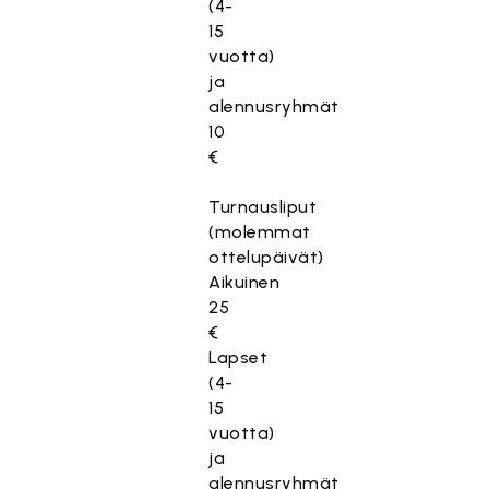
(4-
15
vuotta)
ja
alennusryhmät
10
€
Turnausliput
(molemmat
ottelupäivät)
Aikuinen
25
€
Lapset
(4-
15
vuotta)
ja
alennusryhmät