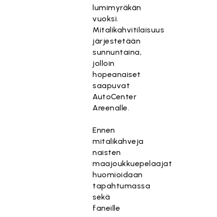
lumimyräkän
vuoksi.
Mitalikahvitilaisuus
järjestetään
sunnuntaina,
jolloin
hopeanaiset
saapuvat
AutoCenter
Areenalle.
Ennen
mitalikahveja
naisten
maajoukkuepelaajat
huomioidaan
tapahtumassa
sekä
faneille