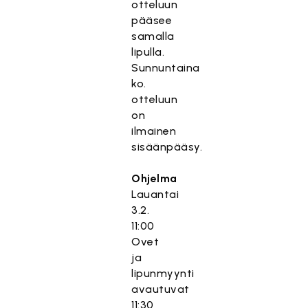
otteluun
pääsee
samalla
lipulla.
Sunnuntaina
ko.
otteluun
on
ilmainen
sisäänpääsy.
Ohjelma
Lauantai
3.2.
11:00
Ovet
ja
lipunmyynti
avautuvat
11:30