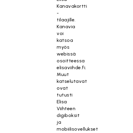
Kanavakortti
-
tilaajille.
Kanavia
voi
katsoa
myös
webissä
osoitteessa
elisaviihde.fi.
Muut
katselutavat
ovat
tutusti
Elisa
Viihteen
digiboksit
ja
mobiilisovellukset