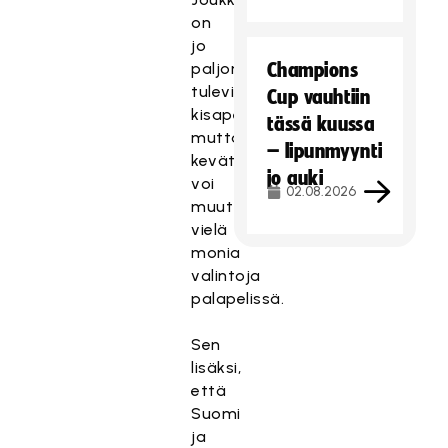
on
jo
paljon
Champions
tulevia
Cup vauhtiin
kisapelaajia,
tässä kuussa
mutta
– lipunmyynti
kevät
jo auki
voi
02.08.2026
muuttaa
vielä
monia
valintoja
palapelissä.
Sen
lisäksi,
että
Suomi
ja