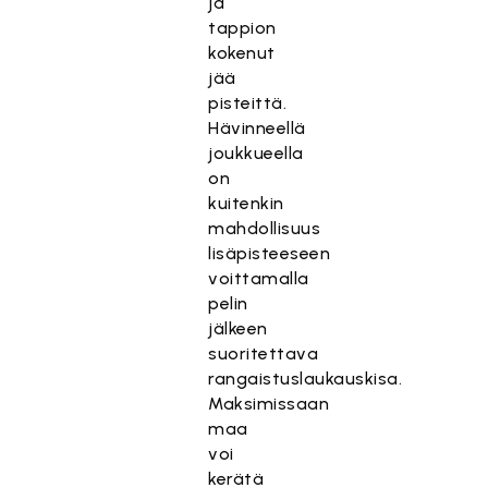
ja
tappion
kokenut
jää
pisteittä.
Hävinneellä
joukkueella
on
kuitenkin
mahdollisuus
lisäpisteeseen
voittamalla
pelin
jälkeen
suoritettava
rangaistuslaukauskisa.
Maksimissaan
maa
voi
kerätä