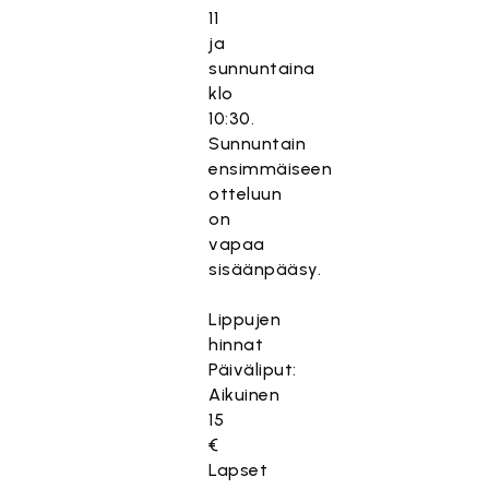
11
ja
sunnuntaina
klo
10:30.
Sunnuntain
ensimmäiseen
otteluun
on
vapaa
sisäänpääsy.
Lippujen
hinnat
Päiväliput:
Aikuinen
15
€
Lapset