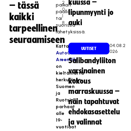
kuussa –
2
– tässä
paikan
0
lipunmyynti jo
päällä
kaikki
1
tai
auki
8
suorissa
tarpeellinen
lähetyksissä.
seuraamiseen
04.08.2
Kattaus
UUTISET
026
AutoCenter
Areenalla
Salibandyliiton
on
varsinainen
kieltämättä
herkullinen.
kokous
Suomen
marraskuussa –
ja
Ruotsin
näin tapahtuvat
parhaat
ehdokasasettelu
alle
19-
ja valinnat
vuotiaat