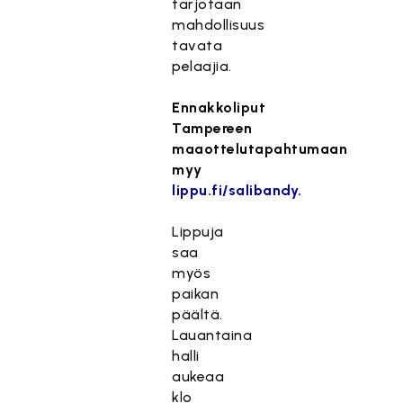
tarjotaan
mahdollisuus
tavata
pelaajia.
Ennakkoliput
Tampereen
maaottelutapahtumaan
myy
lippu.fi/salibandy.
Lippuja
saa
myös
paikan
päältä.
Lauantaina
halli
aukeaa
klo