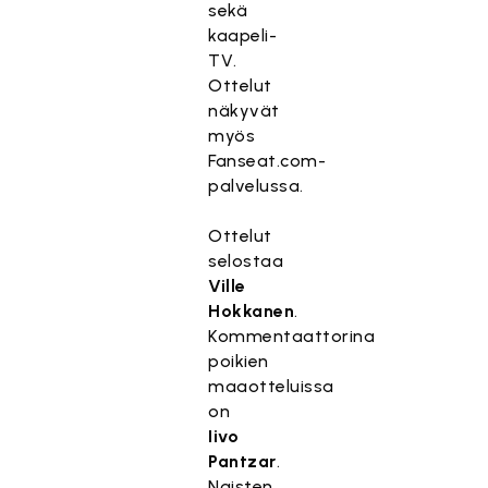
sekä
kaapeli-
TV.
Ottelut
näkyvät
myös
Fanseat.com-
palvelussa.
Ottelut
selostaa
Ville
Hokkanen
.
Kommentaattorina
poikien
maaotteluissa
on
Iivo
Pantzar
.
Naisten