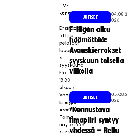
TV-
kanavilla.
04.08.2
UUTISET
026
Ensimmäinen
F-liigan alku
ottelu
häämöttää:
pelataan
Avauskierrokset
lauantaina
4.
syyskuun toisella
syyskuuta
viikolla
klo
18.30
alkaen
05.08.2
Vantaan
UUTISET
026
Energia
“Kannustava
Areenalla.
Tämä
ilmapiiri syntyy
näytetään
yhdessä – Reilu
suorana