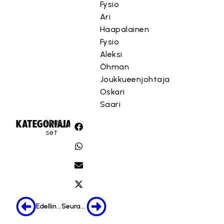
Fysio
Ari
Haapalainen
Fysio
Aleksi
Öhman
Joukkueenjohtaja
Oskari
Saari
Uuti
KATEGORIA:
JAA:
set
Edellinen
Seuraava