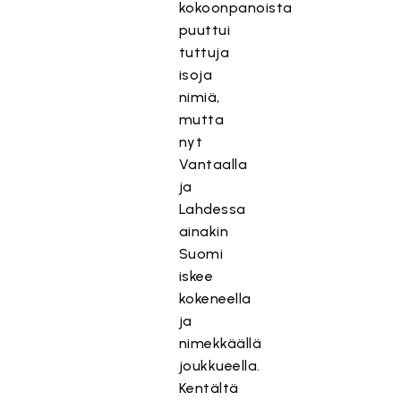
kokoonpanoista
puuttui
tuttuja
isoja
nimiä,
mutta
nyt
Vantaalla
ja
Lahdessa
ainakin
Suomi
iskee
kokeneella
ja
nimekkäällä
joukkueella.
Kentältä