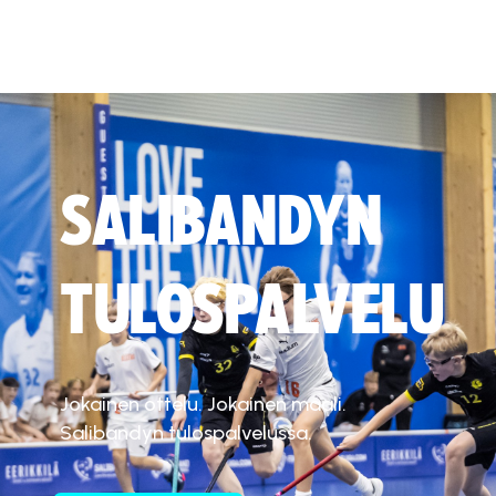
SALIBANDYN
TULOSPALVELU
Jokainen ottelu. Jokainen maali.
Salibandyn tulospalvelussa.