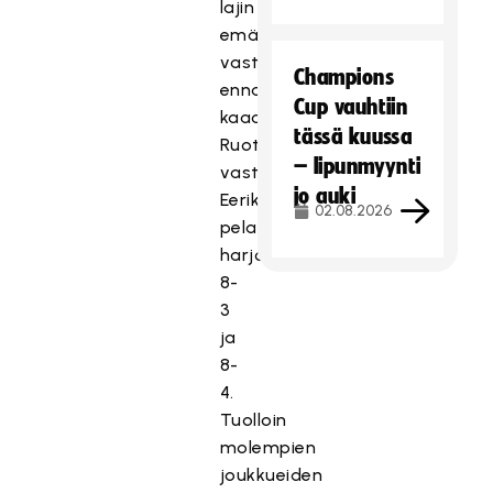
lajin
emämaata
vastaan
Champions
ennakkosuosikkina
Cup vauhtiin
kaadettuaan
tässä kuussa
Ruotsin
– lipunmyynti
vastikään
jo auki
Eerikkilässä
02.08.2026
pelatuissa
harjoituskohtaamisissa
8-
3
ja
8-
4.
Tuolloin
molempien
joukkueiden