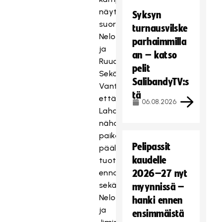
näytetään
Syksyn
suorana
turnausvilske
Nelosella
parhaimmilla
ja
an – katso
Ruudussa.
pelit
Sekä
SalibandyTV:s
Vantaalta
tä
että
06.08.2026
Lahdesta
nähdään
paikan
Pelipassit
päältä
kaudelle
tuotettavat
ennakkostudiot
2026–27 nyt
sekä
myynnissä –
Nelosen
hanki ennen
ja
ensimmäistä