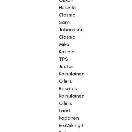
Oskari
Heikkilä
Classic
Sami
Johansson
Classic
Miko
Kailiala
TPS
Justus
Kainulainen
Oilers
Rasmus
Kainulainen
Oilers
Lauri
Kapanen
EräViikingit