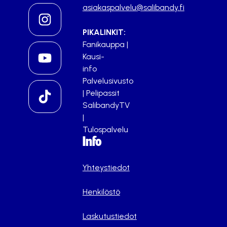
asiakaspalvelu@salibandy.fi
PIKALINKIT:
Fanikauppa
|
Kausi-
info
Palvelusivusto
|
Pelipassit
SalibandyTV
|
Tulospalvelu
Info
Yhteystiedot
Henkilöstö
Laskutustiedot