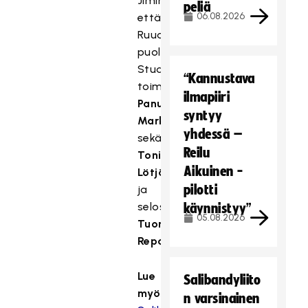
Jimin
peliä
06.08.2026
että
Ruudun
puolella.
Studioisäntinä
“Kannustava
toimivat
ilmapiiri
Panu
syntyy
Markkanen
yhdessä –
sekä
Reilu
Toni
Aikuinen -
Lötjönen
pilotti
ja
selostajana
käynnistyy”
05.08.2026
Tuomo
Reponen
.
Lue
Salibandyliito
myös:
n varsinainen