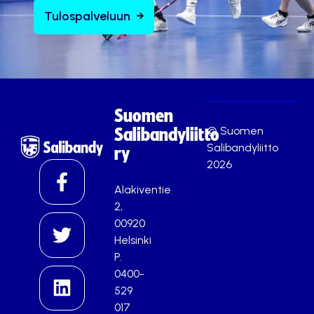
Tulospalveluun
Suomen
© Suomen
Salibandyliitto
Salibandyliitto
ry
2026
Alakiventie
2,
00920
Helsinki
P.
0400-
529
017