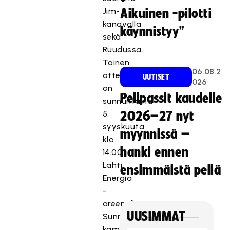
Jim-
Aikuinen -pilotti
kanavalla
käynnistyy”
sekä
Ruudussa.
Toinen
06.08.2
ottelu
UUTISET
026
on
Pelipassit kaudelle
sunnuntaina
5.
2026–27 nyt
syyskuuta
myynnissä –
klo
hanki ennen
14.00
Lahti
ensimmäistä peliä
Energia
-
areenalla.
UUSIMMAT
Sunnuntain
kamppailu