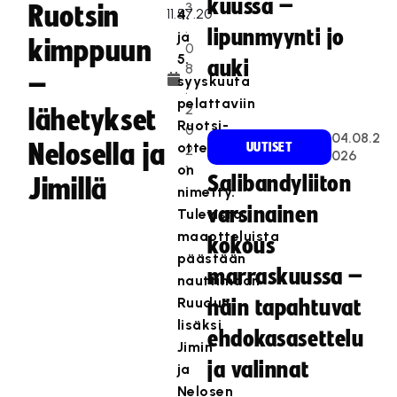
kuussa –
3
Ruotsin
4.
.
lipunmyynti jo
ja
kimppuun
0
5.
auki
8
–
syyskuuta
.
pelattaviin
2
lähetykset
Ruotsi-
0
04.08.2
Nelosella ja
otteluihin
UUTISET
2
026
on
1
Salibandyliiton
Jimillä
nimetty.
varsinainen
Tulevista
maaotteluista
kokous
päästään
marraskuussa –
nauttimaan
Ruudun
näin tapahtuvat
lisäksi
ehdokasasettelu
Jimin
ja valinnat
ja
Nelosen