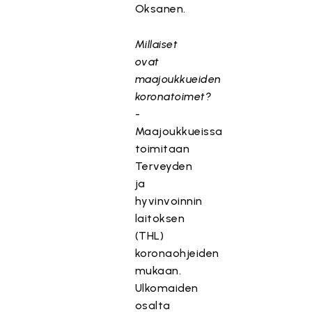
Oksanen.
Millaiset
ovat
maajoukkueiden
koronatoimet?
-
Maajoukkueissa
toimitaan
Terveyden
ja
hyvinvoinnin
laitoksen
(THL)
koronaohjeiden
mukaan.
Ulkomaiden
osalta