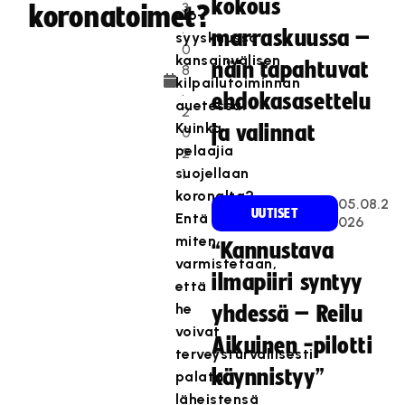
kokous
3
koronatoimet?
elo-
.
marraskuussa –
syyskuussa
0
kansainvälisen
näin tapahtuvat
8
kilpailutoiminnan
.
ehdokasasettelu
auetessa.
2
Kuinka
ja valinnat
0
pelaajia
2
suojellaan
1
koronalta?
05.08.2
UUTISET
Entä
026
miten
“Kannustava
varmistetaan,
ilmapiiri syntyy
että
he
yhdessä – Reilu
voivat
Aikuinen -pilotti
terveysturvallisesti
käynnistyy”
palata
läheistensä