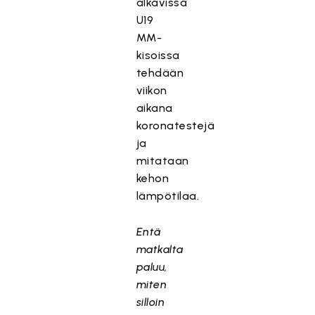
alkavissa
U19
MM-
kisoissa
tehdään
viikon
aikana
koronatestejä
ja
mitataan
kehon
lämpötilaa.
Entä
matkalta
paluu,
miten
silloin