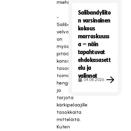
miehillä.
Salibandyliito
-
n varsinainen
Salibandyliiton
kokous
velvollisuus
marraskuuss
on
a – näin
myös
tapahtuvat
pitää
ehdokasasett
kansainvälisen
elu ja
tason
valinnat
toimintaa
04.08.2026
hengissä
ja
tarjota
kärkipelaajille
tasokkaita
mittelöitä.
Kuten