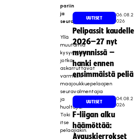
pariin
ja
06.08.2
UUTISET
026
seurajoukkueisiinsa?
Pelipassit kaudelle
Yllä
2026–27 nyt
muutamia
myynnissä –
kysymyksiä,
jotka
hanki ennen
askarruttavat
ensimmäistä peliä
varmasti
maajoukkuepelaajien
seuravalmentajia
04.08.2
ja
UUTISET
026
huoltajia.
F-liigan alku
Toki
itse
häämöttää:
pelaajiakin.
Avauskierrokset