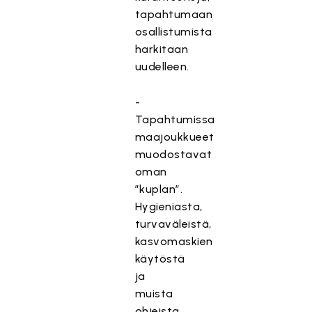
tapahtumaan
osallistumista
harkitaan
uudelleen.
-
Tapahtumissa
maajoukkueet
muodostavat
oman
”kuplan”.
Hygieniasta,
turvaväleistä,
kasvomaskien
käytöstä
ja
muista
ohjeista