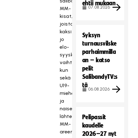
salibandyn
ehtii mukaan
07.08.2026
MM-
kisat,
joista
kaksi
Syksyn
jo
turnausvilske
elo-
parhaimmilla
syyskuun
an – katso
vaihteessa,
pelit
kun
SalibandyTV:s
sekä
tä
U19-
06.08.2026
miehet
ja
naiset
lähtevät
Pelipassit
MM-
kaudelle
areenalle
2026–27 nyt