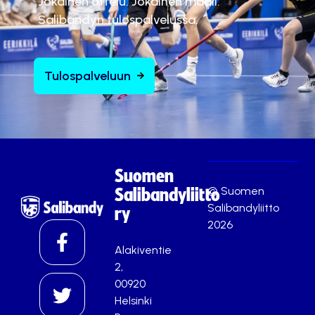
Jokainen ottelu. Jokainen maali.
Salibandyn tulospalvelussa.
Tulospalveluun
Suomen
© Suomen
Salibandyliitto
Salibandyliitto
ry
2026
Alakiventie
2,
00920
Helsinki