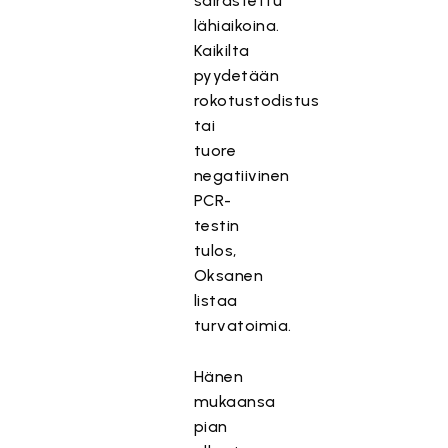
sairastettu
lähiaikoina.
Kaikilta
pyydetään
rokotustodistus
tai
tuore
negatiivinen
PCR-
testin
tulos,
Oksanen
listaa
turvatoimia.
Hänen
mukaansa
pian