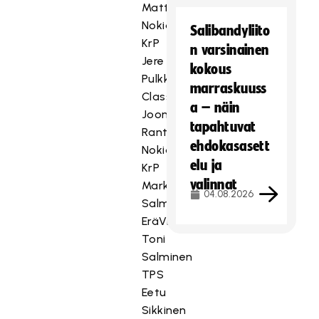
Mattila
Nokian
Salibandyliito
KrP
n varsinainen
Jere
kokous
Pulkkinen
marraskuuss
Classic
a – näin
Joona
tapahtuvat
Rantala
ehdokasasett
Nokian
elu ja
KrP
valinnat
Markus
04.08.2026
Salmi
EräViikingit
Toni
Salminen
TPS
Eetu
Sikkinen