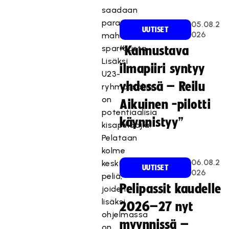
saadaan
parasta
05.08.2
UUTISET
026
mahdollista
sparrausta.
“Kannustava
Lisäksi
ilmapiiri syntyy
U23-
yhdessä – Reilu
ryhmässäkin
on
Aikuinen -pilotti
potentiaalisia
käynnistyy”
kisapelaajia.
Pelataan
kolme
06.08.2
keskinäistä
UUTISET
026
peliä,
Pelipassit kaudelle
joiden
lisäksi
2026–27 nyt
ohjelmassa
myynnissä –
on