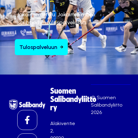
Jokainen ottelu. Jokainen maali.
Salibandyn tulospalvelussa.
Tulospalveluun
Suomen
© Suomen
Salibandyliitto
Salibandyliitto
ry
2026
Alakiventie
2,