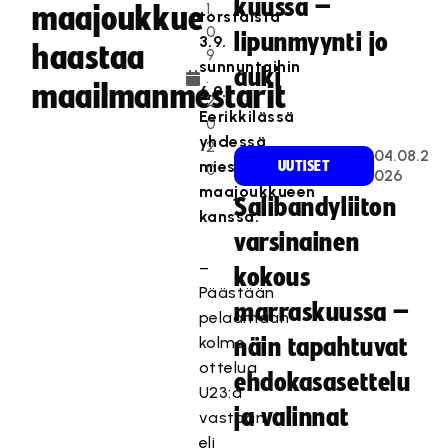
kuussa –
1.
maajoukkue
torstaista
0
lipunmyynti jo
3.9.
haastaa
9
sunnuntaihin
auki
.
maailmanmestarit
6.9.
2
Eerikkilässä
0
yhdessä
2
04.08.2
miesten
UUTISET
0
026
maajoukkueen
Salibandyliiton
kanssa.
varsinainen
–
kokous
Päästään
marraskuussa –
pelaamaan
kolme
näin tapahtuvat
ottelua
ehdokasasettelu
U23:a
ja valinnat
vastaan
eli