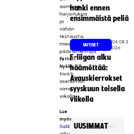
aamuisin
hanki ennen
harjoituksia
ensimmäistä peliä
ja
vähän
testausta,
04.08.2
miesten
UUTISET
026
päävalmentaja
F-liigan alku
Petteri
Nykky
häämöttää:
tiivisti
Avauskierrokset
asetelman
syyskuun toisella
viime
viikolla.
viikolla
Lue
myös:
UUSIMMAT
Salibandymiehet
jälleen