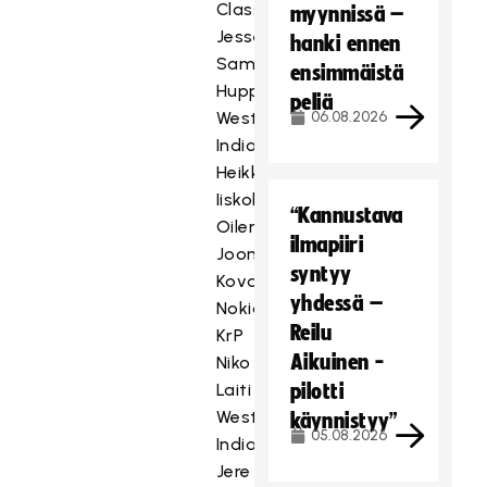
Classic
myynnissä –
Jesse-
hanki ennen
Samuli
ensimmäistä
Huppunen
peliä
Westend
06.08.2026
Indians
Heikki
Iiskola
“Kannustava
Oilers
ilmapiiri
Joonatan
syntyy
Kovanen
yhdessä –
Nokian
Reilu
KrP
Aikuinen -
Niko
Laiti
pilotti
Westend
käynnistyy”
05.08.2026
Indians
Jere