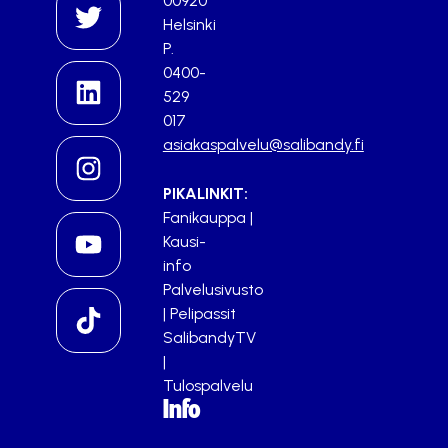
00920
Helsinki
P.
0400-
529
017
asiakaspalvelu@salibandy.fi
PIKALINKIT:
Fanikauppa
|
Kausi-
info
Palvelusivusto
|
Pelipassit
SalibandyTV
|
Tulospalvelu
Info