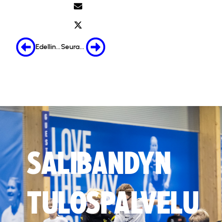
Edellinen
Seuraava
SALIBANDYN
TULOSPALVELU