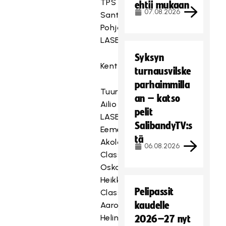
TPS
ehtii mukaan
07.08.2026
Santeri
Pohjonen
LASB
Syksyn
Kenttäpelaajat
turnausvilske
parhaimmilla
Tuure
an – katso
Ailio
pelit
LASB
SalibandyTV:s
Eemeli
tä
Akola
06.08.2026
Classic
Oskari
Heikkilä
Pelipassit
Classic
kaudelle
Aaro
Helin
2026–27 nyt