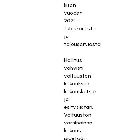
liiton
vuoden
2021
tuloskortista
ja
talousarviosta.
Hallitus
vahvisti
valtuuston
kokouksen
kokouskutsun
ja
esityslistan.
Valtuuston
varsinainen
kokous
pidetään