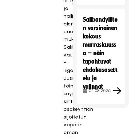
liittyen
ja
hallituksen
Salibandyliito
aiemman
n varsinainen
päätöksen
kokous
mukaisesti
marraskuuss
Salibandyliitto
a – näin
vauhdittaa
tapahtuvat
F-
ehdokasasett
liigan
elu ja
uusien
toimintamallien
valinnat
04.08.2026
käynnistymistä
siirtämällä
osakeyhtiön
sijoitetun
vapaan
oman