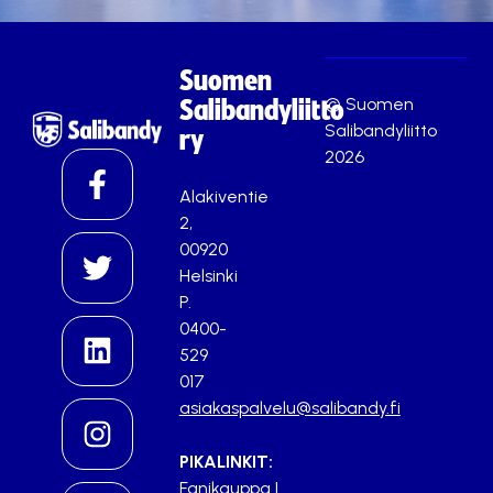
Suomen
© Suomen
Salibandyliitto
Salibandyliitto
ry
2026
Alakiventie
2,
00920
Helsinki
P.
0400-
529
017
asiakaspalvelu@salibandy.fi
PIKALINKIT:
Fanikauppa
|