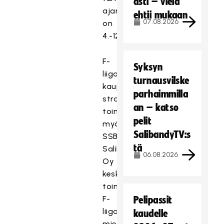
asti – vielä
ajankohta
ehtii mukaan
07.08.2026
on
4.-12.12.2020.
F-
Syksyn
liigan
turnausvilske
kaupallisen
parhaimmilla
strategian
an – katso
toimeenpanon
pelit
myötä
SalibandyTV:s
SSBL
tä
Salibandy
06.08.2026
Oy
keskittyy
toiminnassaan
F-
Pelipassit
liigan
kaudelle
miesten