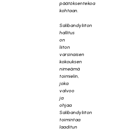
päätöksentekoa
kohtaan.
Salibandyliiton
hallitus
on
liiton
varsinaisen
kokouksen
nimeämä
toimielin,
joka
valvoo
ja
ohjaa
Salibandyliiton
toimintaa
laaditun