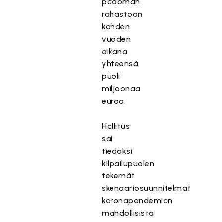
pääoman
rahastoon
kahden
vuoden
aikana
yhteensä
puoli
miljoonaa
euroa.
Hallitus
sai
tiedoksi
kilpailupuolen
tekemät
skenaariosuunnitelmat
koronapandemian
mahdollisista