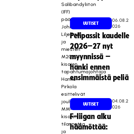
Salibandyliiton
(IFF)
pääsihteeri
06.08.2
UUTISET
026
John
Liljelund
Pelipassit kaudelle
ja
2026–27 nyt
miesten
myynnissä –
M2020-
kisojen
hanki ennen
tapahtumajohtaja
ensimmäistä peliä
Hanne
Pirkola
esittelivät
04.08.2
joulukuun
UUTISET
026
MM-
F-liigan alku
kisojen
tilannetta
häämöttää:
ja