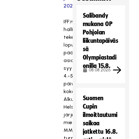
2021
.
Salibandy
IFF:n
mukana OP
hallitus
Pohjolan
tekee
liikuntapäiväs
lopullisen
sä
päätöksen
Olympiastadi
asiassa
onilla 15.8.
syyskuun
08.08.2026
4.-5.
päivän
kokouksessaan.
Suomen
Alkuperäisesti
Cupin
Helsingissä
ilmoittautumi
järjestettävän
miesten
saikaa
MM-
jatkettu 16.8.
turnauksen