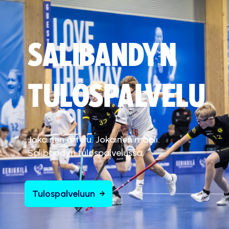
SALIBANDYN
TULOSPALVELU
Jokainen ottelu. Jokainen maali.
Salibandyn tulospalvelussa.
Tulospalveluun