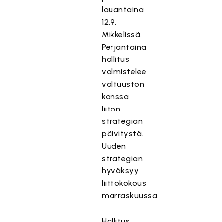
lauantaina
12.9.
Mikkelissä.
Perjantaina
hallitus
valmistelee
valtuuston
kanssa
liiton
strategian
päivitystä.
Uuden
strategian
hyväksyy
liittokokous
marraskuussa.
Hallitus