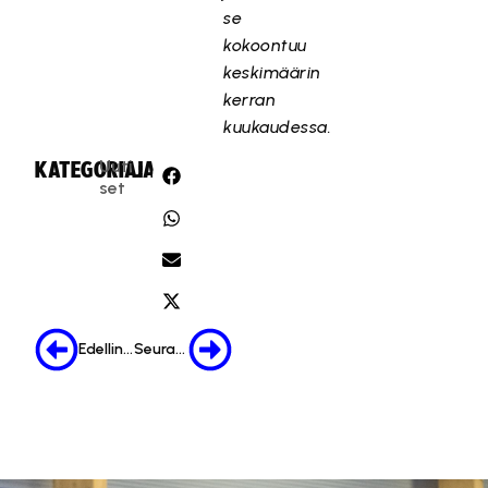
se
kokoontuu
keskimäärin
kerran
kuukaudessa.
Uuti
KATEGORIA:
JAA:
set
Edellinen
Seuraava