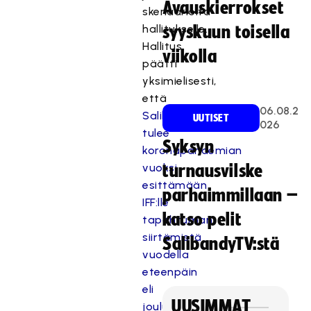
Avauskierrokset
skenaarioita
hallitukselle.
syyskuun toisella
Hallitus
viikolla
päätti
yksimielisesti,
että
06.08.2
Salibandyliitto
UUTISET
026
tulee
Syksyn
koronapandemian
vuoksi
turnausvilske
esittämään
parhaimmillaan –
IFF:lle
katso pelit
tapahtuman
siirtämistä
SalibandyTV:stä
vuodella
eteenpäin
eli
UUSIMMAT
joulukuulle