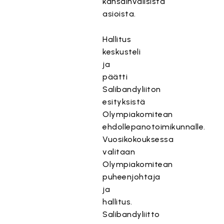
kansainvälisistä
asioista.
Hallitus
keskusteli
ja
päätti
Salibandyliiton
esityksistä
Olympiakomitean
ehdollepanotoimikunnalle.
Vuosikokouksessa
valitaan
Olympiakomitean
puheenjohtaja
ja
hallitus.
Salibandyliitto