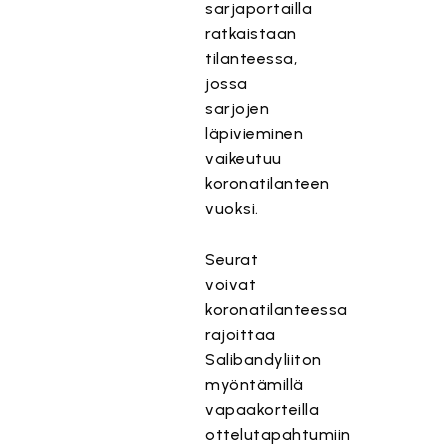
sarjaportailla
ratkaistaan
tilanteessa,
jossa
sarjojen
läpivieminen
vaikeutuu
koronatilanteen
vuoksi.
Seurat
voivat
koronatilanteessa
rajoittaa
Salibandyliiton
myöntämillä
vapaakorteilla
ottelutapahtumiin