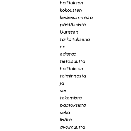
hallituksen
kokousten
keskeisimmistä
päätöksistä.
Uutisten
tarkoituksena
on
edistää
tietoisuutta
hallituksen
toiminnasta
ja
sen
tekemistä
päätöksistä
sekä
lisätä
avoimuutta