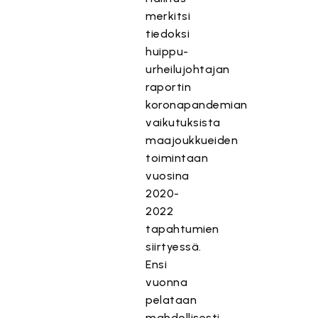
merkitsi
tiedoksi
huippu-
urheilujohtajan
raportin
koronapandemian
vaikutuksista
maajoukkueiden
toimintaan
vuosina
2020-
2022
tapahtumien
siirtyessä.
Ensi
vuonna
pelataan
mahdollisesti