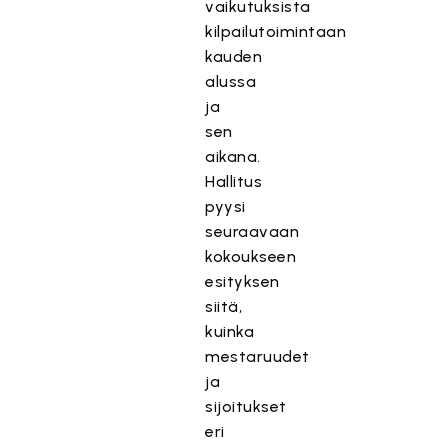
vaikutuksista
kilpailutoimintaan
kauden
alussa
ja
sen
aikana.
Hallitus
pyysi
seuraavaan
kokoukseen
esityksen
siitä,
kuinka
mestaruudet
ja
sijoitukset
eri