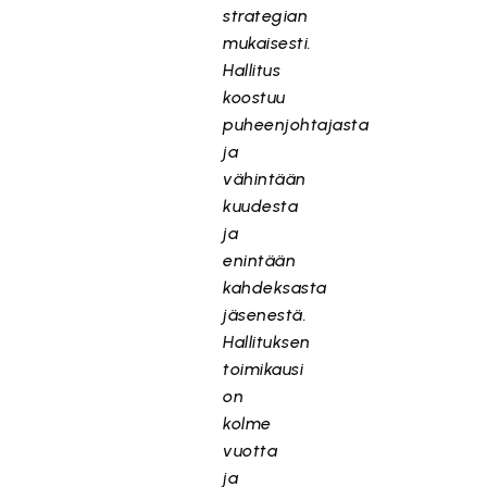
strategian
mukaisesti.
Hallitus
koostuu
puheenjohtajasta
ja
vähintään
kuudesta
ja
enintään
kahdeksasta
jäsenestä.
Hallituksen
toimikausi
on
kolme
vuotta
ja