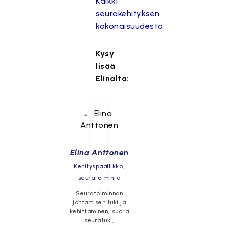
Kaikki
seurakehityksen
kokonaisuudesta
Kysy
lisää
Elinalta:
Elina Anttonen
Kehityspäällikkö,
seuratoiminta
Seuratoiminnan
johtamisen tuki ja
kehittäminen, suora
seuratuki,