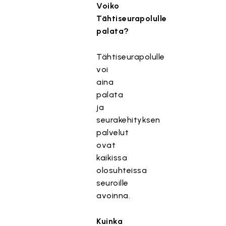
Voiko
Tähtiseurapolulle
palata?
Tähtiseurapolulle
voi
aina
palata
ja
seurakehityksen
palvelut
ovat
kaikissa
olosuhteissa
seuroille
avoinna.
Kuinka