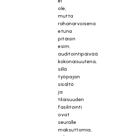
ei
ole,
mutta
rahanarvoisena
etuna
pitäisin
esim.
auditointipäivää
kokonaisuutena,
sillä
työpajan
sisältö
ja
tilaisuuden
fasilitointi
ovat
seuralle
maksuttomia,