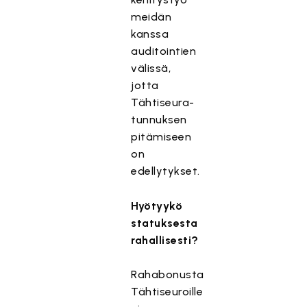
meidän
kanssa
auditointien
välissä,
jotta
Tähtiseura-
tunnuksen
pitämiseen
on
edellytykset.
Hyötyykö
statuksesta
rahallisesti?
Rahabonusta
Tähtiseuroille