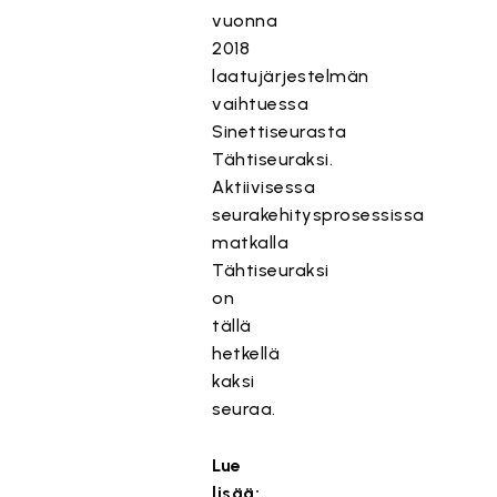
vuonna
2018
laatujärjestelmän
vaihtuessa
Sinettiseurasta
Tähtiseuraksi.
Aktiivisessa
seurakehitysprosessissa
matkalla
Tähtiseuraksi
on
tällä
hetkellä
kaksi
seuraa.
Lue
lisää: