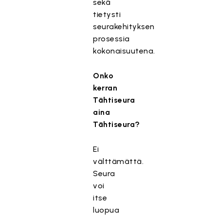
sekä
tietysti
seurakehityksen
prosessia
kokonaisuutena.
Onko
kerran
Tähtiseura
aina
Tähtiseura?
Ei
välttämättä.
Seura
voi
itse
luopua