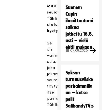
Mitä
Suomen
seura
Cupin
Tähtiseura-
ilmoittautumi
statuksesta
saikaa
hyötyy?
jatkettu 16.8.
asti – vielä
Se
ehtii mukaan
on
07.08.2026
varmasti
asia,
joka
Syksyn
jokaisen
turnausvilske
seuran
parhaimmilla
täytyy
itse
an – katso
puntaroida.
pelit
Tähtimerkki
SalibandyTV:s