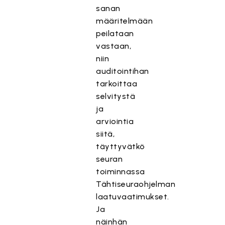
sanan
määritelmään
peilataan
vastaan,
niin
auditointihan
tarkoittaa
selvitystä
ja
arviointia
siitä,
täyttyvätkö
seuran
toiminnassa
Tähtiseuraohjelman
laatuvaatimukset.
Ja
näinhän