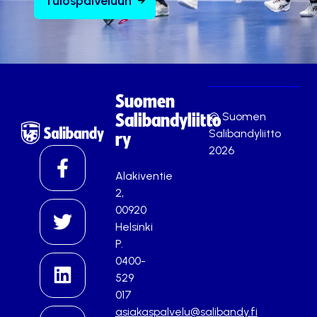
Tulospalveluun
Suomen
© Suomen
Salibandyliitto
Salibandyliitto
ry
2026
Alakiventie
2,
00920
Helsinki
P.
0400-
529
017
asiakaspalvelu@salibandy.fi