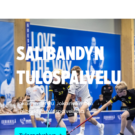
SALIBANDYN
TULOSPALVELU
Jokainen ottelu. Jokainen maali.
Salibandyn tulospalvelussa.