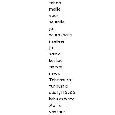
tehdä
meille,
vaan
seuralle
ja
seuraväelle
itselleen
ja
sama
koskee
tietysti
myös
Tähtiseura-
tunnusta
edellyttävää
kehitystyötä.
Mutta
vastaus