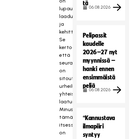
on
tä
06.08.2026
lupaus
laadusta
ja
kehittämishalusta.
Pelipassit
Se
kaudelle
kertoo,
2026–27 nyt
että
myynnissä –
seura
hanki ennen
on
ensimmäistä
sitoutunut
peliä
urheilun
06.08.2026
yhteisiin
laatumääritelmiin.
Minusta
tämä
“Kannustava
itsessään
ilmapiiri
on
syntyy