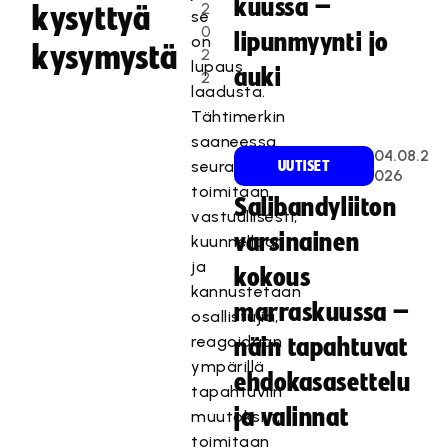
kuussa –
2
kysyttyä
se
0
lipunmyynti jo
on
kysymystä
2
lupaus
auki
2
laadusta.
Tähtimerkin
saaneessa
04.08.2
seurassa
UUTISET
026
toimitaan
Salibandyliiton
vastuullisesti,
varsinainen
kuunnellaan
ja
kokous
kannustetaan
marraskuussa –
osallistujia,
reagoidaan
näin tapahtuvat
ympärillä
ehdokasasettelu
tapahtuviin
ja valinnat
muutoksiin,
toimitaan