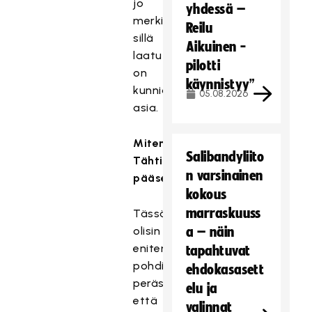
jo
yhdessä –
merkityksellistä,
Reilu
sillä
Aikuinen -
laatu
pilotti
on
käynnistyy”
kunnia-
05.08.2026
asia.
Miten
Salibandyliito
Tähtiseuraksi
n varsinainen
pääsee?
kokous
marraskuuss
Tässä
olisin
a – näin
eniten avoimen
tapahtuvat
pohdinnan
ehdokasasett
perässä,
elu ja
että
valinnat