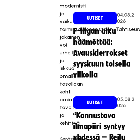
modernisti
ja
04.08.2
UUTISET
026
vaikutetaan
toimintaympäristöön. Tähtiseur
F-liigan alku
jokainen
häämöttää:
voi
Avauskierrokset
urheilla
ja
syyskuun toisella
liikkua
viikolla
omalla
tasollaan
kohti
05.08.2
omia
UUTISET
026
tavoitteitaan
“Kannustava
ja
kehittyä.
ilmapiiri syntyy
yhdessä – Reilu
Keräsimme