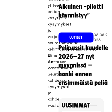
yhteen
Aikuinen -pilotti
eniten
käynnistyy”
kysytyt
kysymykset
ja
06.08.2
valjastimme
UUTISET
026
seuratoiminnan
Pelipassit kaudelle
kehittäjäspesialistimme,
Elina
2026–27 nyt
Anttosen
myynnissä –
vastaamaan.
hanki ennen
Seuraavaksi
kahdeksan
ensimmäistä peliä
kysymystä
ja
kahdeksan
UUSIMMAT
vastausta.