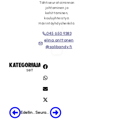
Tähtiseuratoiminnan
johtaminen ja
kehittäminen,
kouluyhteistyö.
Häirintäyhdyshenkilö.
045 650 9383
elina.anttonen
@salibandy.fi
Uuti
KATEGORIA:
JAA:
set
Edellinen
Seuraava