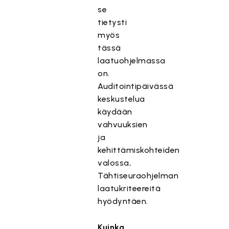
se
tietysti
myös
tässä
laatuohjelmassa
on.
Auditointipäivässä
keskustelua
käydään
vahvuuksien
ja
kehittämiskohteiden
valossa,
Tähtiseuraohjelman
laatukriteereitä
hyödyntäen.
Kuinka