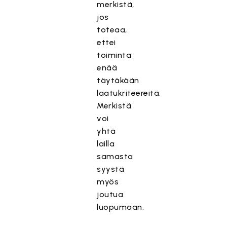
merkistä,
jos
toteaa,
ettei
toiminta
enää
täytäkään
laatukriteereitä.
Merkistä
voi
yhtä
lailla
samasta
syystä
myös
joutua
luopumaan.