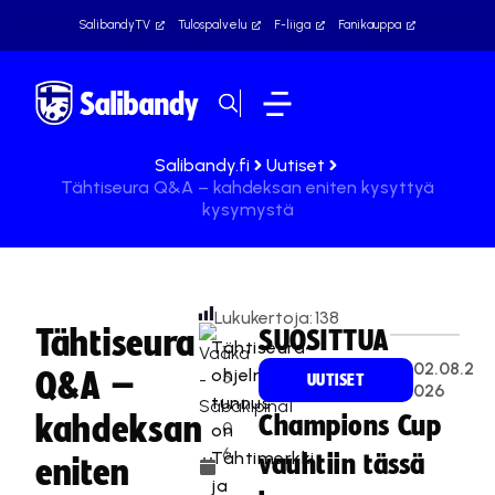
SalibandyTV
Tulospalvelu
F-liiga
Fanikauppa
Salibandy.fi
Uutiset
Tähtiseura Q&A – kahdeksan eniten kysyttyä
kysymystä
Lukukertoja:
138
Tähtiseura
SUOSITTUA
Tähtiseura-
1
02.08.2
ohjelman
Q&A –
5
UUTISET
026
tunnus
.
kahdeksan
Champions Cup
0
on
6
Tähtimerkki
vauhtiin tässä
eniten
.
ja