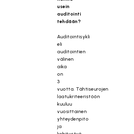
usein
auditointi
tehdään?
Auditointisykli
eli
auditointien
välinen
aika
on
3
vuotta. Tähtiseurojen
laatukriteeristöön
kuuluu
vuosittainen
yhteydenpito
ja
kehitystyö