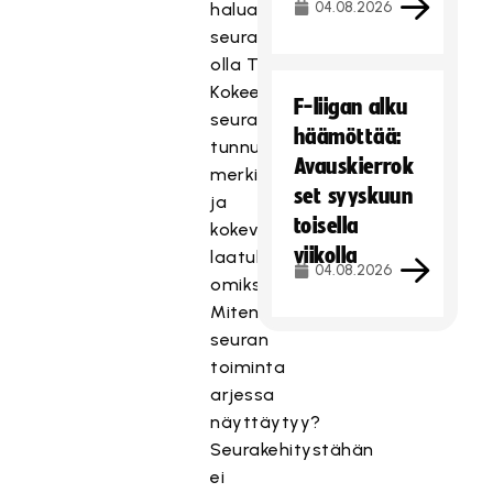
04.08.2026
haluaako
seura
olla Tähtiseura?
Kokeeko
F-liigan alku
seura
häämöttää:
tunnuksen
Avauskierrok
merkitykselliseksi
set syyskuun
ja
toisella
kokevatko
viikolla
laatukriteerit
04.08.2026
omikseen?
Miten
seuran
toiminta
arjessa
näyttäytyy?
Seurakehitystähän
ei