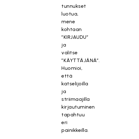
tunnukset
luotua,
mene
kohtaan
”KIRJAUDU”
ja
valitse
”KÄYTTÄJÄNÄ”.
Huomioi,
että
katselijoilla
ja
striimaajilla
kirjautuminen
tapahtuu
eri
painikkeilla.