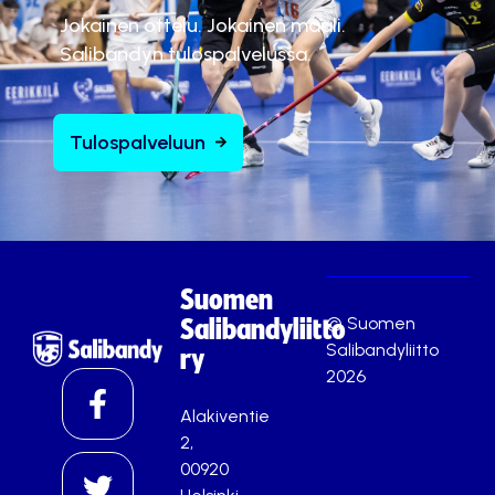
Jokainen ottelu. Jokainen maali.
Salibandyn tulospalvelussa.
Tulospalveluun
Suomen
© Suomen
Salibandyliitto
Salibandyliitto
ry
2026
Alakiventie
2,
00920