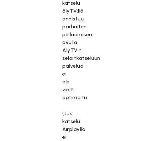
katselu
älyTV:llä
onnistuu
parhaiten
peilaamisen
avulla.
ÄlyTV:n
selainkatseluun
palvelua
ei
ole
vielä
optimoitu.
(Jos
katselu
Airplaylla
ei