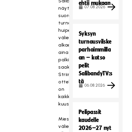
SalibandyTV
ehtii mukaan
07.08.2026
näyttää
suorana
turnauksen
huipennuksen
Syksyn
välieristä
turnausvilske
alkaen
parhaimmilla
aina
an – katso
palkintojenjakoon
pelit
saakka.
SalibandyTV:s
Striimattuja
tä
otteluita
06.08.2026
on
kaikkiaan
kuusi.
Pelipassit
Miesten
kaudelle
välierät
2026–27 nyt