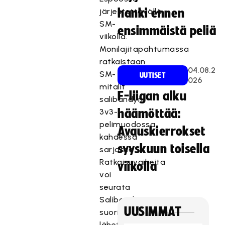
järjestettävällä
hanki ennen
SM-
ensimmäistä peliä
viikolla.
Monilajitapahtumassa
ratkaistaan
04.08.2
SM-
UUTISET
026
mitalit
F-liigan alku
salibandyn
3v3-
häämöttää:
pelimuodossa
Avauskierrokset
kahdessa
syyskuun toisella
sarjassa.
Ratkaisuvaiheita
viikolla
voi
seurata
SalibandyTV:n
UUSIMMAT
suorissa
lähetyksissä