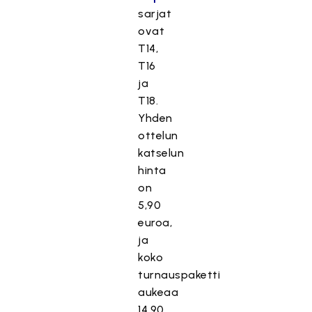
sarjat
ovat
T14,
T16
ja
T18.
Yhden
ottelun
katselun
hinta
on
5,90
euroa,
ja
koko
turnauspaketti
aukeaa
14,90