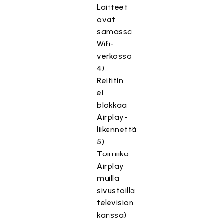
Laitteet
ovat
samassa
Wifi-
verkossa
4)
Reititin
ei
blokkaa
Airplay-
liikennettä
5)
Toimiiko
Airplay
muilla
sivustoilla
television
kanssa)