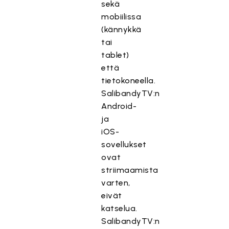
sekä
mobiilissa
(kännykkä
tai
tablet)
että
tietokoneella.
SalibandyTV:n
Android-
ja
iOS-
sovellukset
ovat
striimaamista
varten,
eivät
katselua.
SalibandyTV:n