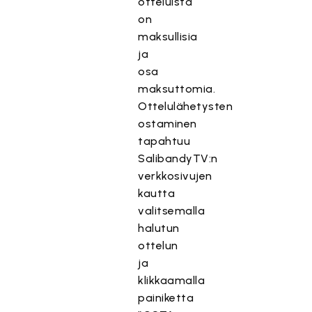
otteluista
on
maksullisia
ja
osa
maksuttomia.
Ottelulähetysten
ostaminen
tapahtuu
SalibandyTV:n
verkkosivujen
kautta
valitsemalla
halutun
ottelun
ja
klikkaamalla
painiketta