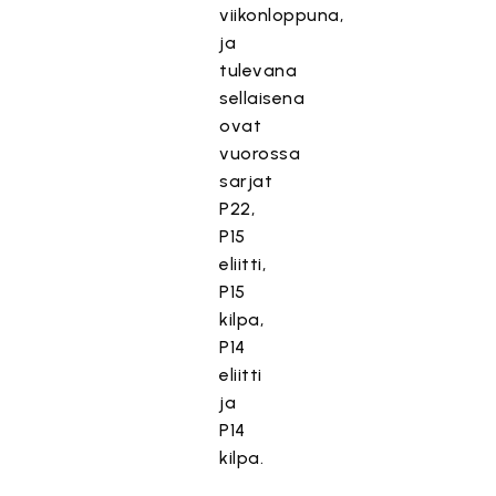
viikonloppuna,
ja
tulevana
sellaisena
ovat
vuorossa
sarjat
P22,
P15
eliitti,
P15
kilpa,
P14
eliitti
ja
P14
kilpa.