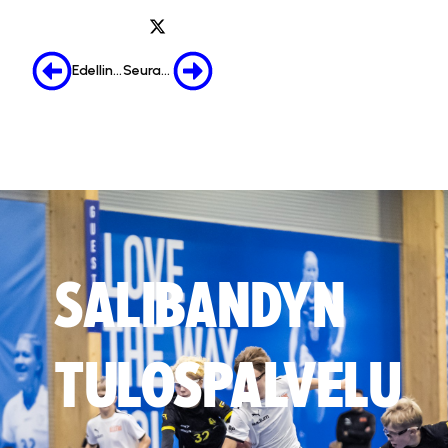
Edellinen
Seuraava
SALIBANDYN
TULOSPALVELU