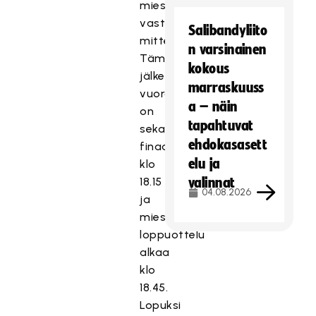
miesten
vastaava
Salibandyliito
mittelö.
n varsinainen
Tämän
kokous
jälkeen
marraskuuss
vuorossa
a – näin
on
tapahtuvat
sekasarjan
ehdokasasett
finaali
elu ja
klo
18.15
valinnat
04.08.2026
ja
miesten
loppuottelu
alkaa
klo
18.45.
Lopuksi