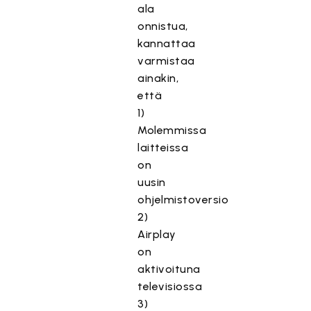
ala
onnistua,
kannattaa
varmistaa
ainakin,
että
1)
Molemmissa
laitteissa
on
uusin
ohjelmistoversio
2)
Airplay
on
aktivoituna
televisiossa
3)