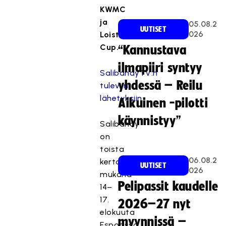
KWMC
ja
05.08.2
UUTISET
026
Loisto
Cup.
“Kannustava
ilmapiiri syntyy
SalibandyTV:n
yhdessä – Reilu
tuleviin
lähetyksiin
Aikuinen -pilotti
käynnistyy”
Salibandy
on
toista
06.08.2
kertaa
UUTISET
026
mukana
Pelipassit kaudelle
14–
17.
2026–27 nyt
elokuuta
myynnissä –
Espoossa