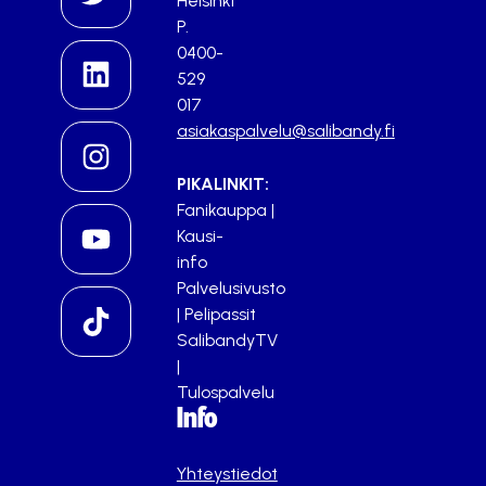
Helsinki
P.
0400-
529
017
asiakaspalvelu@salibandy.fi
PIKALINKIT:
Fanikauppa
|
Kausi-
info
Palvelusivusto
|
Pelipassit
SalibandyTV
|
Tulospalvelu
Info
Yhteystiedot