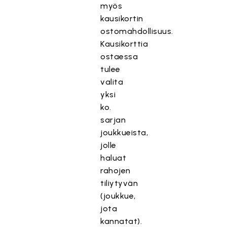
myös
kausikortin
ostomahdollisuus.
Kausikorttia
ostaessa
tulee
valita
yksi
ko.
sarjan
joukkueista,
jolle
haluat
rahojen
tiliytyvän
(joukkue,
jota
kannatat).