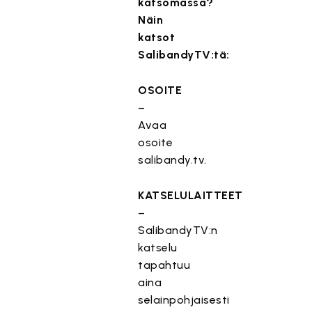
katsomassa?
Näin
katsot
SalibandyTV:tä:
OSOITE
–
Avaa
osoite
salibandy.tv.
KATSELULAITTEET
–
SalibandyTV:n
katselu
tapahtuu
aina
selainpohjaisesti