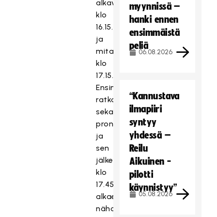
alkavat
myynnissä –
klo
hanki ennen
16.15.
ensimmäistä
ja
peliä
mitalipelit
06.08.2026
klo
17.15.
Ensin
“Kannustava
ratkaistaan
ilmapiiri
sekasarjan
syntyy
pronssi
yhdessä –
ja
Reilu
sen
jälkeen
Aikuinen -
klo
pilotti
17.45
käynnistyy”
05.08.2026
alkaen
nähdään