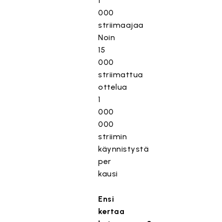
1
000
striimaajaa
Noin
15
000
striimattua
ottelua
1
000
000
striimin
käynnistystä
per
kausi
Ensi
kertaa