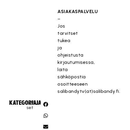
ASIAKASPALVELU
–
Jos
tarvitset
tukea
ja
ohjeistusta
kirjautumisessa,
laita
sähköpostia
osoitteeseen
salibandytv(at)salibandy.fi.
Uuti
KATEGORIA:
JAA:
set