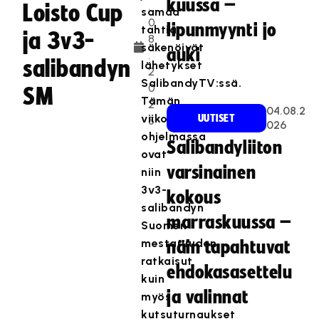
kuussa –
.
Loisto Cup
samaa
0
lipunmyynti jo
tahtia
ja 3v3-
8
säkenöivät
auki
.
salibandyn
lähetykset
2
SalibandyTV:ssä.
0
SM
Tämän
2
04.08.2
viikonlopun
UUTISET
5
026
ohjelmassa
Salibandyliiton
ovat
varsinainen
niin
3v3-
kokous
salibandyn
marraskuussa –
Suomen
mestaruuden
näin tapahtuvat
ratkaisut
ehdokasasettelu
kuin
ja valinnat
myös
kutsuturnaukset