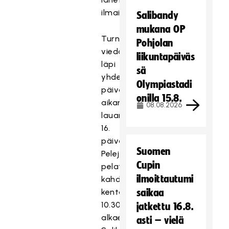
ilmaiseksi.
Salibandy
mukana OP
Turnaus
Pohjolan
viedään
liikuntapäiväs
läpi
sä
yhden
Olympiastadi
päivän
onilla 15.8.
aikana
08.08.2026
lauantaina
16.
päivä.
Suomen
Pelejä
Cupin
pelataan
ilmoittautumi
kahdella
kentällä
saikaa
10.30
jatkettu 16.8.
alkaen.
asti – vielä