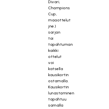
Divari,
Champions
Cup,
maaottelut
jne.)
sarjan
tai
tapahtuman
kaikki
ottelut
voi
katsella
kausikortin
ostamalla.
Kausikortin
lunastaminen
tapahtuu
samalla