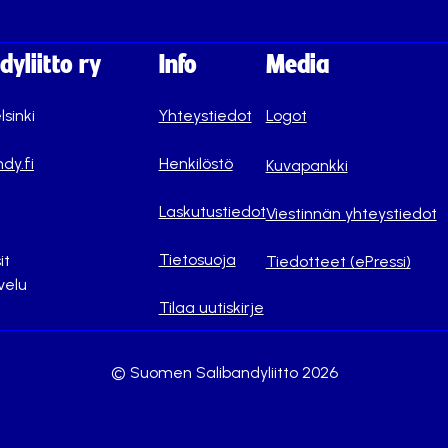
yliitto ry
Info
Media
lsinki
Yhteystiedot
Logot
dy.fi
Henkilöstö
Kuvapankki
Laskutustiedot
Viestinnän yhteystiedot
Tietosuoja
it
Tiedotteet (ePressi)
velu
Tilaa uutiskirje
© Suomen Salibandyliitto 2026