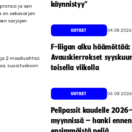
käynnistyy”
 pronssi ja sen
a on sekasarjan
ien sarjojen
04.08.2026
UUTISET
F-liigan alku häämöttää:
Avauskierrokset syyskuu
a 2 maalivahtia).
aa, suosituskoon
toisella viikolla
06.08.2026
UUTISET
Pelipassit kaudelle 2026
myynnissä – hanki ennen
ensimmäistä peliä