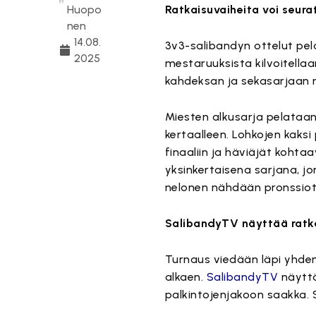
Huopo
Ratkaisuvaiheita voi seura
nen
14.08.
3v3-salibandyn ottelut pe
2025
mestaruuksista kilvoitella
kahdeksan ja sekasarjaan n
Miesten alkusarja pelataan
kertaalleen. Lohkojen kaksi
finaaliin ja häviäjät koht
yksinkertaisena sarjana, j
nelonen nähdään pronssiot
SalibandyTV näyttää ratk
Turnaus viedään läpi yhden 
alkaen.
SalibandyTV
näyttä
palkintojenjakoon saakka. S