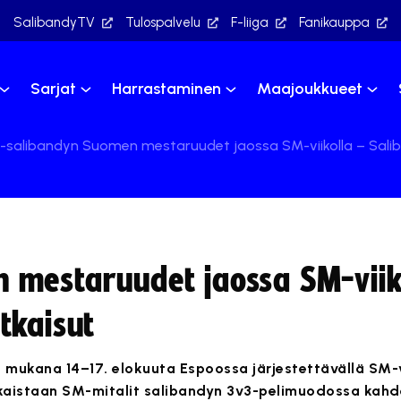
SalibandyTV
Tulospalvelu
F-liiga
Fanikauppa
Sarjat
Harrastaminen
Maajoukkueet
-salibandyn Suomen mestaruudet jaossa SM-viikolla – Sali
 mestaruudet jaossa SM-viik
tkaisut
 mukana 14–17. elokuuta Espoossa järjestettävällä SM-v
kaistaan SM-mitalit salibandyn 3v3-pelimuodossa kahd