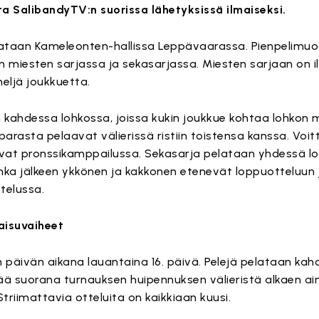
ta SalibandyTV:n suorissa lähetyksissä ilmaiseksi.
lataan Kameleonten-hallissa Leppävaarassa. Pienpelim
an miesten sarjassa ja sekasarjassa. Miesten sarjaan on 
eljä joukkuetta.
 kahdessa lohkossa, joissa kukin joukkue kohtaa lohkon 
 parasta pelaavat välierissä ristiin toistensa kanssa. Voi
aavat pronssikamppailussa. Sekasarja pelataan yhdessä l
onka jälkeen ykkönen ja kakkonen etenevät loppuotteluun
telussa.
aisuvaiheet
päivän aikana lauantaina 16. päivä. Pelejä pelataan kahde
ä suorana turnauksen huipennuksen välieristä alkaen ai
triimattavia otteluita on kaikkiaan kuusi.