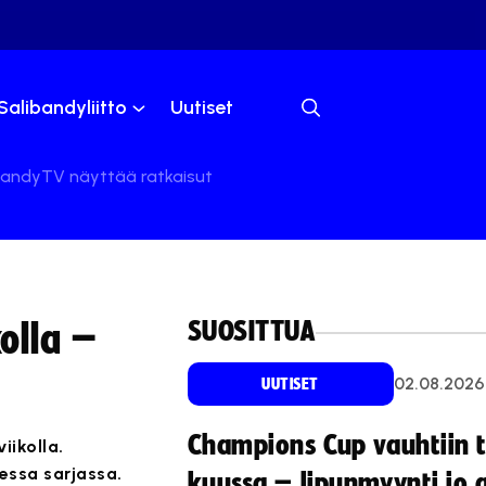
Salibandyliitto
Uutiset
bandyTV näyttää ratkaisut
SUOSITTUA
olla –
02.08.2026
UUTISET
Champions Cup vauhtiin 
iikolla.
essa sarjassa.
kuussa – lipunmyynti jo 