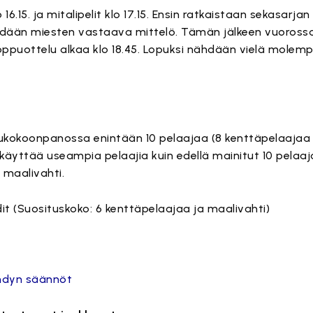
16.15. ja mitalipelit klo 17.15. Ensin ratkaistaan sekasarjan
ähdään miesten vastaava mittelö. Tämän jälkeen vuoross
n loppuottelu alkaa klo 18.45. Lopuksi nähdään vielä molemp
ukokoonpanossa enintään 10 pelaajaa (8 kenttäpelaajaa j
äyttää useampia pelaajia kuin edellä mainitut 10 pelaaj
 maalivahti.
it (Suosituskoko: 6 kenttäpelaajaa ja maalivahti)
ndyn säännöt