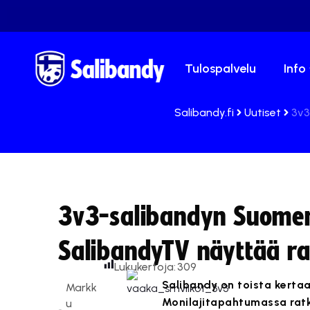
Tulospalvelu
Info
Salibandy.fi
Uutiset
3v3
3v3-salibandyn Suomen
SalibandyTV näyttää ra
Lukukertoja:
309
Salibandy on toista kertaa
Markk
Monilajitapahtumassa rat
u