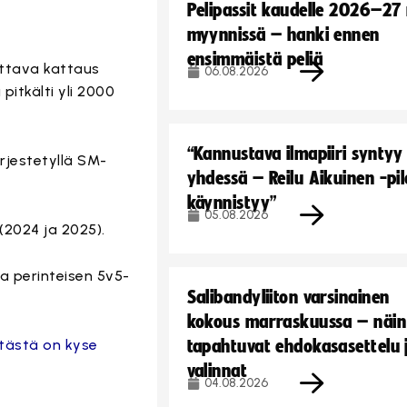
Pelipassit kaudelle 2026–27
myynnissä – hanki ennen
ensimmäistä peliä
ittava kattaus
06.08.2026
pitkälti yli 2000
“Kannustava ilmapiiri syntyy
rjestetyllä SM-
yhdessä – Reilu Aikuinen -pil
käynnistyy”
05.08.2026
2024 ja 2025).
la perinteisen 5v5-
Salibandyliiton varsinainen
kokous marraskuussa – näin
 tästä on kyse
tapahtuvat ehdokasasettelu 
valinnat
04.08.2026