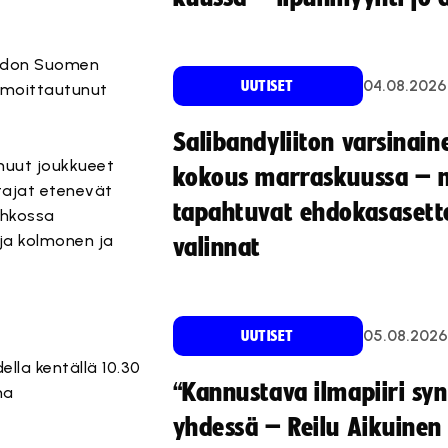
uodon Suomen
04.08.2026
UUTISET
ilmoittautunut
Salibandyliiton varsinain
muut joukkueet
kokous marraskuussa – 
ttajat etenevät
tapahtuvat ehdokasasette
ohkossa
 ja kolmonen ja
valinnat
05.08.2026
UUTISET
lla kentällä 10.30
“Kannustava ilmapiiri sy
na
yhdessä – Reilu Aikuinen 