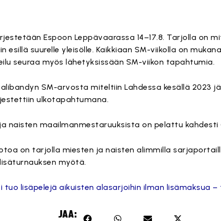
rjestetään Espoon Leppävaarassa 14–17.8. Tarjolla on m
 esillä suurelle yleisölle. Kaikkiaan SM-viikolla on mukana 
Urheilu seuraa myös lähetyksissään SM-viikon tapahtumia.
alibandyn SM-arvosta miteltiin Lahdessa kesällä 2023 jä
ärjestettiin ulkotapahtumana.
ja naisten maailmanmestaruuksista on pelattu kahdesti (
otoa on tarjolla miesten ja naisten alimmilla sarjaportail
 lisäturnauksen myötä.
i tuo lisäpelejä aikuisten alasarjoihin ilman lisämaksua –
JAA: