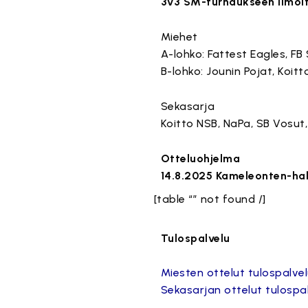
3v3 SM-turnaukseen ilmoi
Miehet
A-lohko: Fattest Eagles, FB 
B-lohko: Jounin Pojat, Koitt
Sekasarja
Koitto NSB, NaPa, SB Vosut,
Otteluohjelma
14.8.2025 Kameleonten-hal
[table “” not found /]
Tulospalvelu
Miesten ottelut tulospalve
Sekasarjan ottelut tulospa