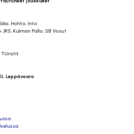
ttautuneet joukkueet
Sika, Hohto, Into
o JRS, Kulman Pallo, SB Vosut
 TUristit
li, Leppävaara
lussa
lvelussa