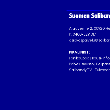
Suomen Saliband
Alakiventie 2, 00920 He
P. 0400-529 017
asiakaspalvelu@saliban
PIKALINKIT:
Fanikauppa
|
Kausi-info
Palvelusivusto
|
Pelipass
SalibandyTV
|
Tulospal