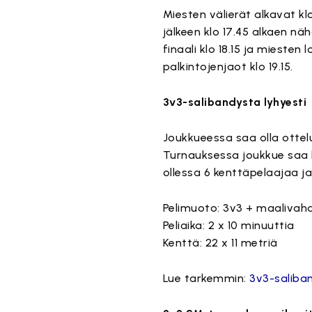
Miesten välierät alkavat klo 
jälkeen klo 17.45 alkaen n
finaali klo 18.15 ja mieste
palkintojenjaot klo 19.15.
3v3-salibandysta lyhyesti
Joukkueessa saa olla ottel
Turnauksessa joukkue saa k
ollessa 6 kenttäpelaajaa ja
Pelimuoto: 3v3 + maalivahd
Peliaika: 2 x 10 minuuttia
Kenttä: 22 x 11 metriä
Lue tarkemmin:
3v3-saliba