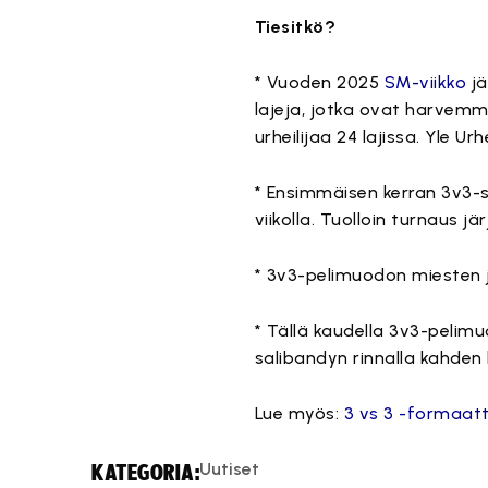
Tiesitkö?
* Vuoden 2025
SM-viikko
jä
lajeja, jotka ovat harvemmin
urheilijaa 24 lajissa. Yle 
* Ensimmäisen kerran 3v3-s
viikolla. Tuolloin turnaus j
* 3v3-pelimuodon miesten 
* Tällä kaudella 3v3-pelimu
salibandyn rinnalla kahden
Lue myös:
3 vs 3 -formaatt
Uutiset
KATEGORIA: