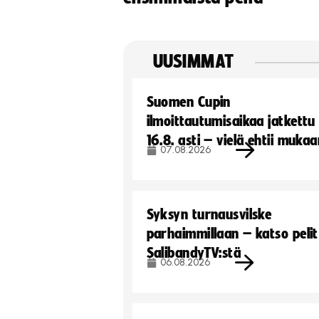
UUSIMMAT
Suomen Cupin
ilmoittautumisaikaa jatkettu
16.8. asti – vielä ehtii muka
07.08.2026
Syksyn turnausvilske
parhaimmillaan – katso pelit
SalibandyTV:stä
06.08.2026