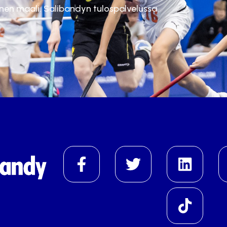
inen maali. Salibandyn tulospalvelussa.