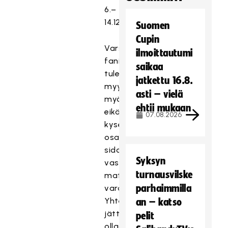
6.–
14.12.
Suomen
Cupin
Varsinaiset
ilmoittautumi
fanimatkat
saikaa
tulevat
jatkettu 16.8.
myyntiin
asti – vielä
myöhemmin,
ehtii mukaan
eikä
07.08.2026
kyselyyn
osallistuminen
sido
Syksyn
vastaajaa
turnausvilske
matkan
parhaimmilla
varaamiseen.
Yhteystiedon
an – katso
jättäneisiin
pelit
ollaan