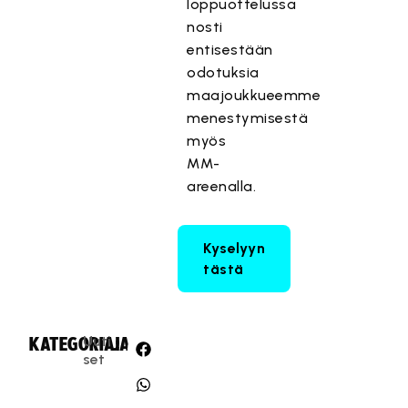
loppuottelussa
nosti
entisestään
odotuksia
maajoukkueemme
menestymisestä
myös
MM-
areenalla.
Kyselyyn
tästä
Uuti
KATEGORIA:
JAA:
set