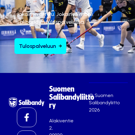
Jokainen ottelu. Jokainen maali.
Salibandyn tulospalvelussa.
Tulospalveluun
Suomen
© Suomen
Salibandyliitto
Salibandyliitto
ry
2026
Alakiventie
2,