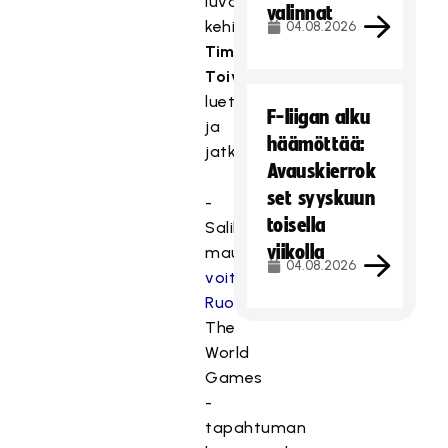
luvassa,
valinnat
kehittämispäällikkö
04.08.2026
Timo
Toivonen
luettelee
F-liigan alku
ja
häämöttää:
jatkaa:
Avauskierrok
set syyskuun
-
toisella
Salibandynaistemme
viikolla
maukas
04.08.2026
voitto
Ruotsista
The
World
Games
-
tapahtuman