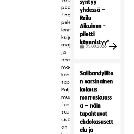
syntyy
pääsyliput
yhdessä –
finaaliviikonlopun
Reilu
peleihin,
Aikuinen -
lennot,
pilotti
kuljetus,
käynnistyy”
majoitus
05.08.2026
ja
oheisohjelma
maajoukkueen
Salibandyliito
kanssa
n varsinainen
tapaamisineen.
kokous
Paljon
muutakin
marraskuuss
faneille
a – näin
suunnattua
tapahtuvat
sisältöä
ehdokasasett
on
elu ja