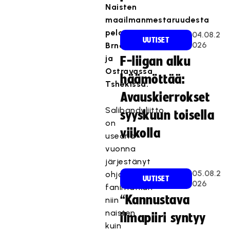
Naisten
maailmanmestaruudesta
pelataan
04.08.2
UUTISET
026
Brnossa
ja
F-liigan alku
Ostravassa
häämöttää:
Tshekissä.
Avauskierrokset
Salibandyliitto
syyskuun toisella
on
viikolla
useana
vuonna
järjestänyt
05.08.2
ohjatun
UUTISET
026
fanimatkan
“Kannustava
niin
naisten
ilmapiiri syntyy
kuin