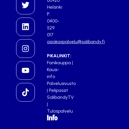
00920
Helsinki
P.
0400-
529
017
asiakaspalvelu@salibandy.fi
PIKALINKIT:
Fanikauppa
|
Kausi-
info
Palvelusivusto
|
Pelipassit
SalibandyTV
|
Tulospalvelu
Info