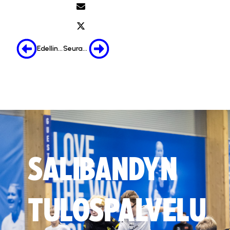
Edellinen
Seuraava
SALIBANDYN
TULOSPALVELU