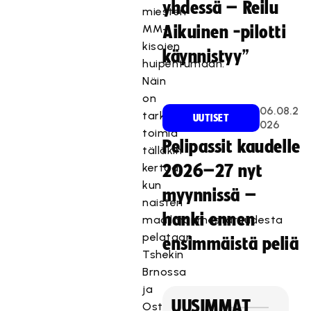
yhdessä – Reilu
miesten
MM-
Aikuinen -pilotti
kisojen
käynnistyy”
huipentumaan.
Näin
on
06.08.2
tarkoitus
UUTISET
026
toimia
Pelipassit kaudelle
tälläkin
kertaa,
2026–27 nyt
kun
myynnissä –
naisten
hanki ennen
maailmanmestaruudesta
pelataan
ensimmäistä peliä
Tshekin
Brnossa
ja
UUSIMMAT
Ostravassa